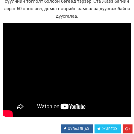
сүүлчийн тоглолт болсон бөгөөд тэрээр Юта Жазз багийн
эсрэг 60 оноо авч, домогт өөрийн замналаа дуусгаж байна
Зурхай
дуусгалаа.
ХУВААЛЦАХ
ЖИРГЭХ