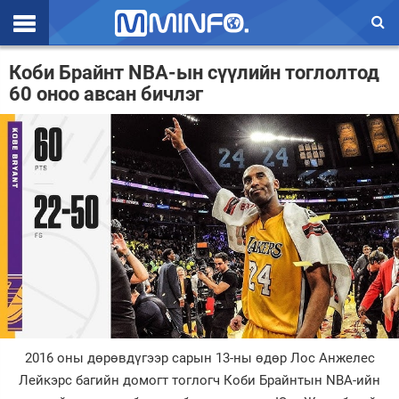
Эхлэл
Коби Брайнт NBA-ын сүүлийн тоглолтод
60 оноо авсан бичлэг
Цаг агаар
Валют ханш
Улс төр
Эдийн засаг
Үзэл бодол
Спорт
Нийгэм
Дэлхий
2016 оны дөрөвдүгээр сарын 13-ны өдөр Лос Анжелес
Лейкэрс багийн домогт тоглогч Коби Брайнтын NBA-ийн
Энтертайнмэнт