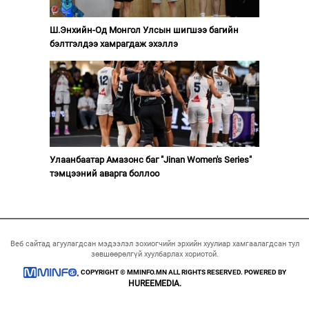
Ш.Энхийн-Од Монгол Улсын шигшээ багийн
бэлтгэлдээ хамрагдаж эхэллэ
Улаанбаатар Амазонс баг "Jinan Women's Series"
тэмцээний аварга боллоо
Веб сайтад агуулагдсан мэдээлэл зохиогчийн эрхийн хуулиар хамгаалагдсан тул
зөвшөөрөлгүй хуулбарлах хориотой.
COPYRIGHT © MMINFO.MN ALL RIGHTS RESERVED. POWERED BY
HUREEMEDIA.