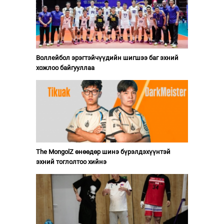
Воллейбол эрэгтэйчүүдийн шигшээ баг эхний
хожлоо байгууллаа
The MongolZ өнөөдөр шинэ бүрэлдэхүүнтэй
эхний тоглолтоо хийнэ