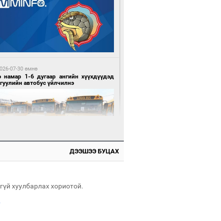
3 цагийн өмнө өмнө
сгийн газрын ээлжит хуралдаан болж
йна
026-07-30 өмнө
э намар 1-6 дугаар ангийн хүүхдүүдэд
гуулийн автобус үйлчилнэ
3 цагийн өмнө өмнө
засуулвал идээ ундаа элбэг олдоно
ДЭЭШЭЭ БУЦАХ
026-07-30 өмнө
мгуудад баригдаж буй ДЦС-ын төслийг
элжүүлэх чиглэл өглөө
гүй хуулбарлах хориотой.
.
3 цагийн өмнө өмнө
 цахилгаантай бага зэргийн аадар бороо