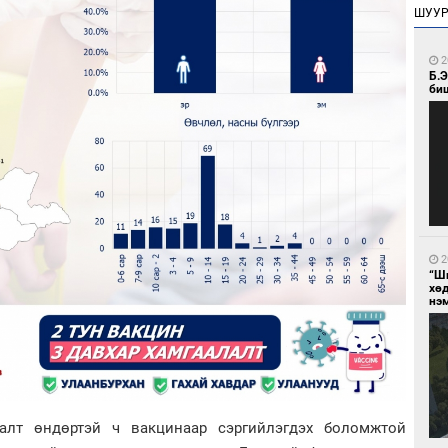
ШУУ
2
Б.
би
2
“Ш
хө
нэ
алт өндөртэй ч вакцинаар сэргийлэгдэх боломжтой