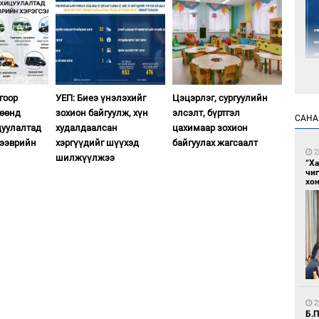
гоор
УЕП: Биеэ үнэлэхийг
Цэцэрлэг, сургуулийн
2
гөөнд
зохион байгуулж, хүн
элсэлт, бүртгэл
САНА
Цэ
цуулалтад
худалдаалсан
цахимаар зохион
цах
тээврийн
хэргүүдийг шүүхэд
байгуулах жагсаалт
2
шилжүүлжээ
“Х
чи
хон
2
Авт
өөр
2
Б.