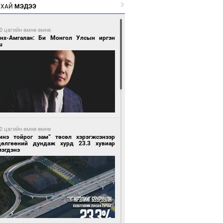
РХАЙ
МЭДЭЭ
0 цагийн өмнө өмнө
Энх-Амгалан: Би Монгол Улсын иргэн
ш
0 цагийн өмнө өмнө
инэ тойрог зам” төсөл хэрэгжсэнээр
дөлгөөний дундаж хурд 23.3 хувиар
мэгдэнэ