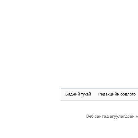
Бидний тухай
Редакцийн бодлого
Веб сайтад агуулагдсан 