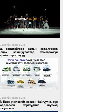
2 цагийн өмнө өмнө
гш, сондгойгоор замын хөдөлгөөнд
олцох зохицуулалтад хамаарахгүй
врийн хэрэгслүүд
2 цагийн өмнө өмнө
: Биеэ үнэлэхийг зохион байгуулж, хүн
далдаалсан хэргүүдийг шүүхэд
лжүүлжээ