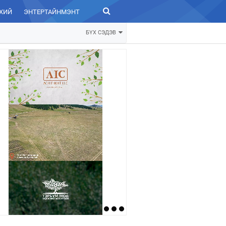
ХИЙ
ЭНТЕРТАЙНМЭНТ
ЗУРХАЙ
БҮХ СЭДЭВ