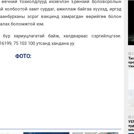
н өвчний тохиолдлууд ихэвчлэн Ерөнхий боловсролын
ай холбоотой хамт сурдаг, ажиллаж байгаа хүүхэд, иргэд
лаанбурханы эсрэг вакцинд хамрагдан өөрийгөө болон
аалах боломжтой юм.
бүр хариуцлагатай байж, халдвараас сэргийлцгээе.
6199, 75 103 100 утсанд хандана уу.
2
ФОТО:
Тэ
ор
тээ
2
УЕП
ху
ши