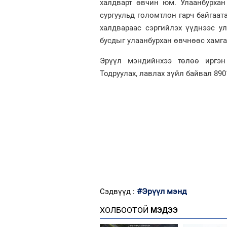
халдварт өвчин юм. Улаанбурха
сургуульд голомтлон гарч байгаат
халдвараас сэргийлэх үүднээс у
бусдыг улаанбурхан өвчнөөс хамг
Эрүүл мэндийнхээ төлөө иргэн 
Тодруулах, лавлах зүйл байвал 8901
#Эрүүл мэнд
Сэдвүүд :
ХОЛБООТОЙ
МЭДЭЭ