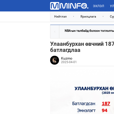
ЭХЛЭЛ
УЛ
Нийтлэл
•
Ярилцлага
•
Су
NBA-ын талбайд болсон тоглолтын
Улаанбурхан өвчний 18
батлагдлаа
Kuzmo
2025-04-01