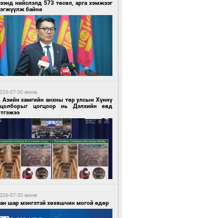
ээнд нийслэлд 573 төсөл, арга хэмжээг
рэгжүүлж байна
3 цагийн өмнө өмнө
д нар төсвөө хэрхэн зарцуулах вэ?
026-07-30 өмнө
в Азийн хамгийн анхны төр улсын Хүннү
гцолборыг цогцоор нь Дэлхийн өвд
ртгэжээ
3 цагийн өмнө өмнө
 зүйн үндэслэл нь тодорхойгүй “гадаад
ч нарын” томилгоо
026-07-30 өмнө
ван шар мэнгэтэй хөхөшчин могой өдөр