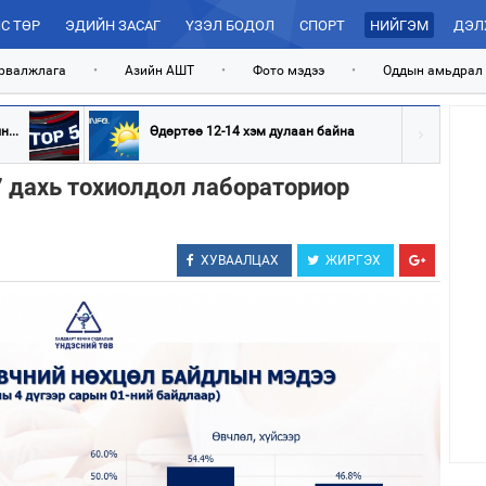
С ТӨР
ЭДИЙН ЗАСАГ
ҮЗЭЛ БОДОЛ
СПОРТ
НИЙГЭМ
ДЭЛ
рвалжлага
•
Азийн АШТ
•
Фото мэдээ
•
Оддын амьдрал
...
Өдөртөө 12-14 хэм дулаан байна
7 дахь тохиолдол лабораториор
ХУВААЛЦАХ
ЖИРГЭХ