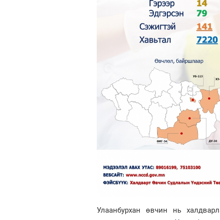
Улаанбурхан өвчин нь халдварл