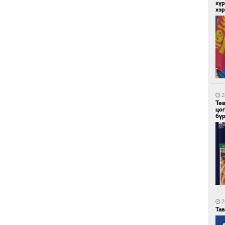
хүр
хэ
2
Сай
2
Тө
цо
бү
2
Эрх
эл
2
Та