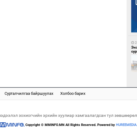
2
За
ба
2
Эн
сур
2
Үс 
Сурталчилгаа байршуулах
Холбоо барих
2
Ай
үрг
мэдээлэл зохиогчийн эрхийн хуулиар хамгаалагдсан тул зөвшөөрөл
Copyright © MMINFO.MN All Rights Reserved. Powered by
HUREEMEDIA
2
Дуу