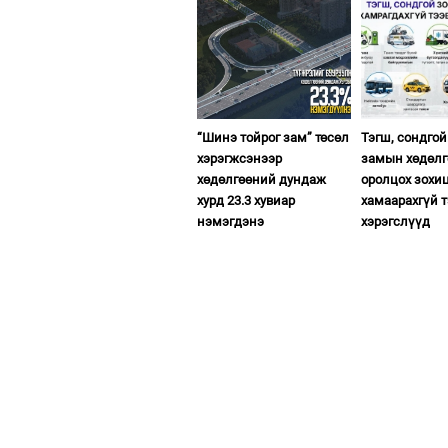
“Шинэ тойрог зам” төсөл
Тэгш, сондгой
хэрэгжсэнээр
замын хөдөл
хөдөлгөөний дундаж
оролцох зохи
хурд 23.3 хувиар
хамаарахгүй 
нэмэгдэнэ
хэрэгслүүд