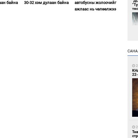
"Д
аан байна
30-32 хэм дулаан байна
автобусны жолоочийг
“Т
тө
ажлаас нь чөлөөлжээ
САНА
1
Во
2
хэс
KH
22-
1
Тав
2
Тө
ст