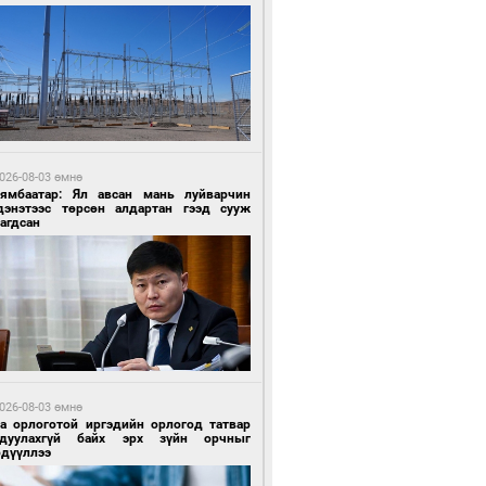
7 цагийн өмнө өмнө
роо орохгүй, өдөртөө 30-32 хэм дулаан
йна
026-08-03 өмнө
Нямбаатар: Ял авсан мань луйварчин
дэнэтээс төрсөн алдартан гээд сууж
агдсан
7 цагийн өмнө өмнө
роо орохгүй, өдөртөө 30-32 хэм дулаан
йна
026-08-03 өмнө
га орлоготой иргэдийн орлогод татвар
гдуулахгүй байх эрх зүйн орчныг
рдүүллээ