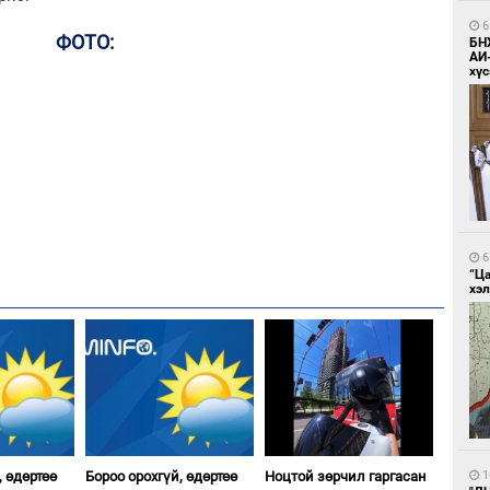
6
ФОТО:
БН
АИ
хүс
6
“Ц
хэл
, өдөртөө
Бороо орохгүй, өдөртөө
Ноцтой зөрчил гаргасан
1