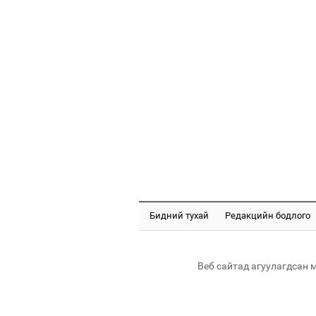
Бидний тухай
Редакцийн бодлого
Веб сайтад агуулагдсан 