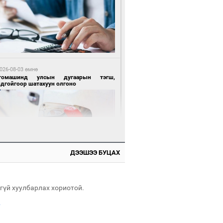
 өдрийн өмнө өмнө
цтой зөрчил гаргасан автобусны
лоочийг ажлаас нь чөлөөлжээ
026-08-03 өмнө
томашинд улсын дугаарын тэгш,
ндгойгоор шатахуун олгоно
 өдрийн өмнө өмнө
гтуугаар тээврийн хэрэгсэл жолоодсон
ДЭЭШЭЭ БУЦАХ
зөрчил бүртгэгдлээ
026-08-03 өмнө
всгөл нуурын лусыг тахих төрийн
хилгын ёслол боллоо
гүй хуулбарлах хориотой.
.