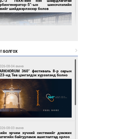
ЦС-3” ТӨХК-ийн нэн шаардлагатай
урбингенератор-5”-ын шинэчлэлийн
свийг шийдвэрлэхээр болов
Л
БОЛГОХ
7 цагийн өмнө өмнө
ллейбол эрэгтэйчүүдийн шигшээ баг А
026-08-04 өмнө
гийг тэргүүллээ
ARKHORUM 360° фестиваль 8-р сарын
23-нд Төв цэнгэлдэх хүрээлэнд болно
7 цагийн өмнө өмнө
ан шар мэнгэтэй хөх бар өдөр
026-08-03 өмнө
вийн эрчим хүчний системийг дэмжих
ратегийн байгууламж ашиглалтад орлоо