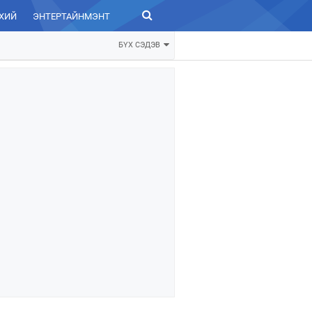
ХИЙ
ЭНТЕРТАЙНМЭНТ
ЗУРХАЙ
БҮХ СЭДЭВ