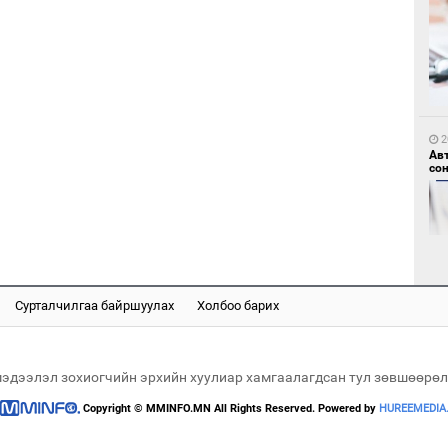
1
Но
жо
2
Ав
со
1
Со
Сурталчилгаа байршуулах
Холбоо барих
69 
2
Хө
та
мэдээлэл зохиогчийн эрхийн хуулиар хамгаалагдсан тул зөвшөөрөл
Copyright © MMINFO.MN All Rights Reserved. Powered by
HUREEMEDIA