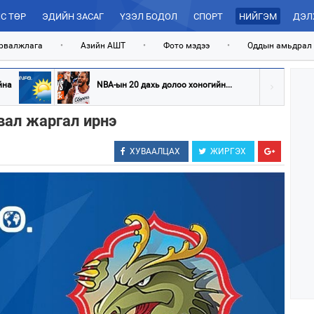
С ТӨР
ЭДИЙН ЗАСАГ
ҮЗЭЛ БОДОЛ
СПОРТ
НИЙГЭМ
ДЭЛ
рвалжлага
•
Азийн АШТ
•
Фото мэдээ
•
Оддын амьдрал
йна
NBA-ын 20 дахь долоо хоногийн...
лвал жаргал ирнэ
ХУВААЛЦАХ
ЖИРГЭХ