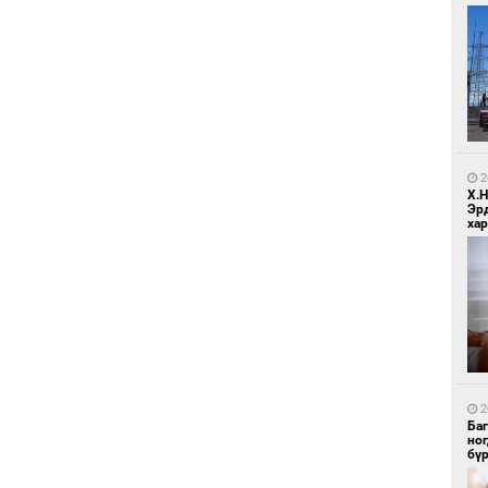
1
Бо
ба
2
Х.
Эр
хар
1
Бо
ба
2
Ба
но
бү