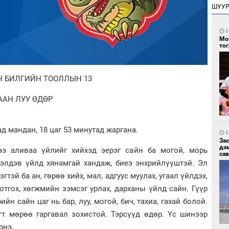
ШУУ
6
Мо
то
Н БИЛГИЙН ТООЛЛЫН 13
ААН ЛУУ ӨДӨР
д мандан, 18 цаг 53 минутад жаргана.
6
За
дэ
ээ аливаа үйлийг хийхэд эерэг сайн ба могой, морь
сав
 элдэв үйлд хянамгай хандаж, биеэ энхрийлүүштэй. Эл
гтэй ба ан, гөрөө хийх, мал, адгуус муулах, угаал үйлдэх,
хотгох, хөгжмийн зэмсэг урлах, дарханы үйлд сайн. Гүүр
ийн сайн цаг нь бар, луу, могой, бич, тахиа, гахай болой.
гт мөрөө гаргавал зохистой. Тэрсүүд өдөр. Үс шинээр
рнэ.