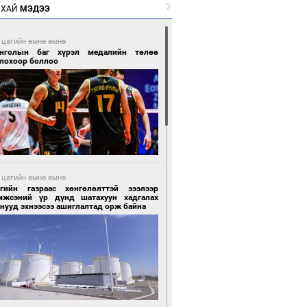
РХАЙ
МЭДЭЭ
 цагийн өмнө өмнө
нголын баг хүрэл медалийн төлөө
глохоор боллоо
 цагийн өмнө өмнө
сгийн газраас хөнгөлөлттэй зээлээр
мжсэний үр дүнд шатахуун хадгалах
нууд эхнээсээ ашиглалтад орж байна