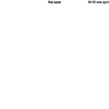
бар өдөр
30-32 хэм дул