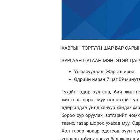
ХАВРЫН ТЭРГҮҮН ШАР БАР САРЫ
ЗУРГААН ЦАГААН МЭНГЭТЭЙ ЦАГ
Үс засуулвал: Жаргал ирнэ.
Өдрийн наран 7 цаг 09 минута
Тухайн өдөр хулгана, бич жилтн
жилтнээ сөрөг муу нөлөөтэй тул
өдөр элдэв үйлд хянуур хандах хэрэ
бороо хур оруулах, зэтгэрийг ном
тавих, газар шороо ухахад муу. Өдр
Хол газар яваар одогсод зүүн зү
үргээлгэх буюу засуулбал жаргал и