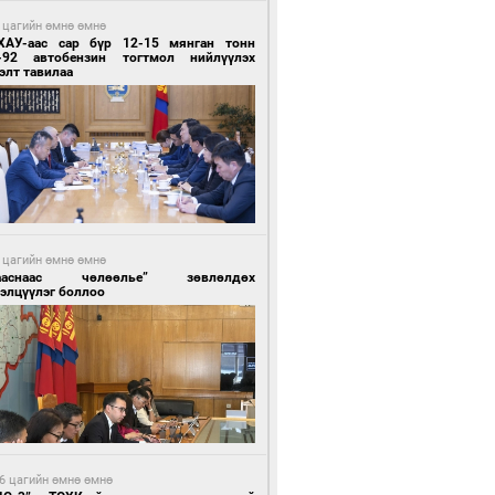
 цагийн өмнө өмнө
ХАУ-аас сар бүр 12-15 мянган тонн
-92 автобензин тогтмол нийлүүлэх
элт тавилаа
 цагийн өмнө өмнө
ааснаас чөлөөлье” зөвлөлдөх
элцүүлэг боллоо
6 цагийн өмнө өмнө