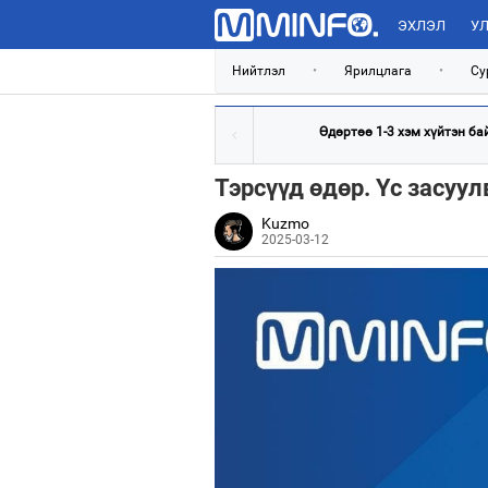
ЭХЛЭЛ
УЛ
Нийтлэл
•
Ярилцлага
•
Су
Өдөртөө 1-3 хэм хүйтэн ба
Тэрсүүд өдөр. Үс засуу
Kuzmo
2025-03-12