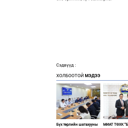
Сэдвүүд :
ХОЛБООТОЙ
МЭДЭЭ
Бүх төрлийн шатахууны
МИАТ ТӨХК “Б