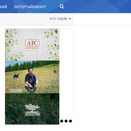
ХИЙ
ЭНТЕРТАЙНМЭНТ
ЗУРХАЙ
БҮХ СЭДЭВ