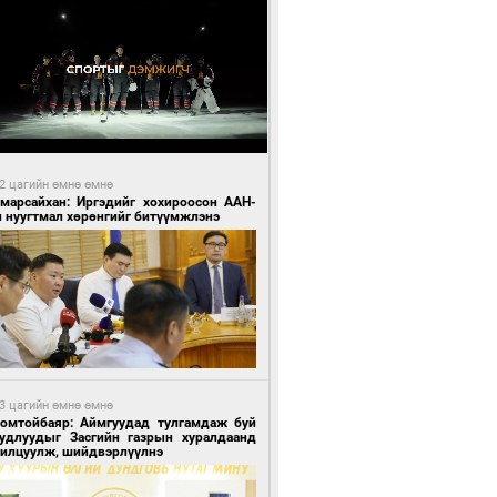
2 цагийн өмнө өмнө
Амарсайхан: Иргэдийг хохироосон ААН-
н нуугтмал хөрөнгийг битүүмжлэнэ
3 цагийн өмнө өмнө
Номтойбаяр: Аймгуудад тулгамдаж буй
уудлуудыг Засгийн газрын хуралдаанд
нилцуулж, шийдвэрлүүлнэ