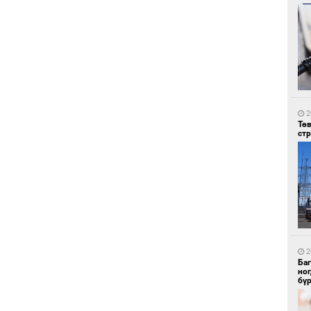
2
Со
95 
2
Тө
ст
2
Ав
тат
2
Ба
но
бү