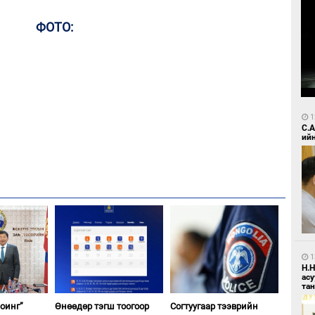
ФОТО:
1
С.
ий
1
Н.
ас
та
оинг”
Өнөөдөр тэгш тоогоор
Согтуугаар тээврийн