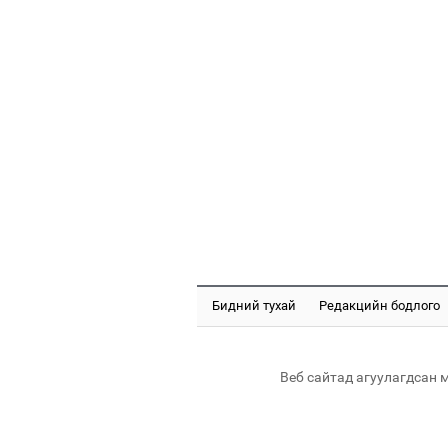
Бидний тухай
Редакцийн бодлого
Веб сайтад агуулагдсан 