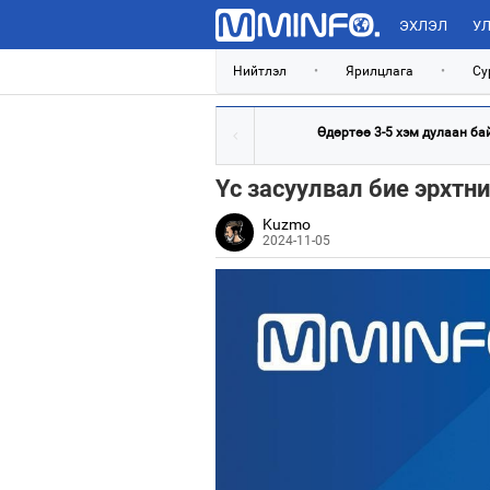
ЭХЛЭЛ
УЛ
Нийтлэл
•
Ярилцлага
•
Су
Өдөртөө 3-5 хэм дулаан ба
Үс засуулвал бие эрхтн
Kuzmo
2024-11-05