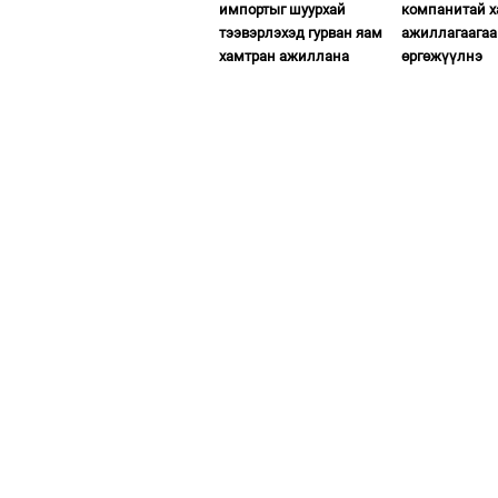
импортыг шуурхай
компанитай 
тээвэрлэхэд гурван яам
ажиллагаагаа
хамтран ажиллана
өргөжүүлнэ