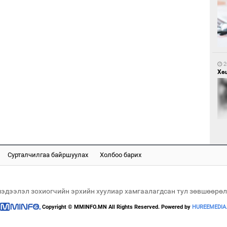
2
Са
мэ
2
Хөш
2
Нө
нээ
Сурталчилгаа байршуулах
Холбоо барих
2
Х.
Эр
хар
мэдээлэл зохиогчийн эрхийн хуулиар хамгаалагдсан тул зөвшөөрөл
Copyright © MMINFO.MN All Rights Reserved. Powered by
HUREEMEDIA