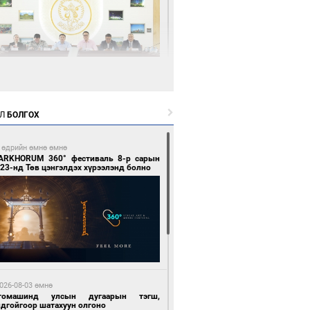
0 цагийн өмнө өмнө
өөдөр тэгш тоогоор төгссөн улсын
гаартай автомашинтай иргэдэд шатахуун
Л
БОЛГОХ
гоно
 өдрийн өмнө өмнө
ARKHORUM 360° фестиваль 8-р сарын
23-нд Төв цэнгэлдэх хүрээлэнд болно
1 цагийн өмнө өмнө
Бямбацогт Зүүн Азийн эрэгтэйчүүдийн
лейболын тэмцээнд оролцож байгаа баг
мирчдад амжилт хүслээ
026-08-03 өмнө
томашинд улсын дугаарын тэгш,
ндгойгоор шатахуун олгоно