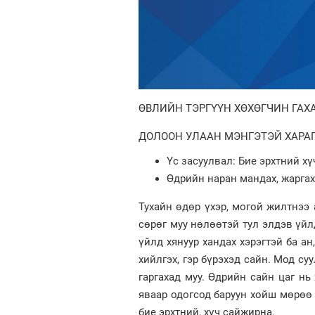
ӨВЛИЙН ТЭРГҮҮН ХӨХӨГЧИН ГАХ
ДОЛООН УЛААН МЭНГЭТЭЙ ХАРАГ
Үс засуулвал: Бие эрхтний х
Өдрийн наран мандах, жаргах 
Тухайн өдөр үхэр, могой жилтнээ 
сөрөг муу нөлөөтэй тул элдэв үйл
үйлд хянуур хандах хэрэгтэй ба ан,
хийлгэх, гэр бүрэхэд сайн. Мод суу
гаргахад муу. Өдрийн сайн цаг нь х
яваар одогсод баруун хойш мөрөө 
бие эрхтний, хүч сайжирна.