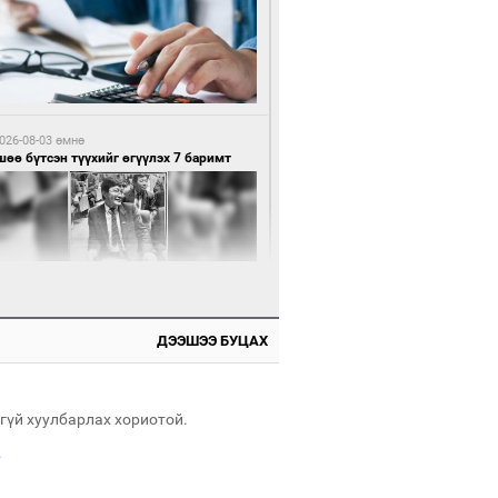
1 цагийн өмнө өмнө
нхүүгийн хэмнэлтийн горимд эрүүл
ндийн салбар хамаарахгүй
026-08-03 өмнө
өө бүтсэн түүхийг өгүүлэх 7 баримт
1 цагийн өмнө өмнө
өцийн махны худалдаа, борлуулалтыг
лттэй ил тод болгоно
ДЭЭШЭЭ БУЦАХ
026-08-03 өмнө
Нямбаатар: Ял авсан мань луйварчин
дэнэтээс төрсөн алдартан гээд сууж
агдсан
гүй хуулбарлах хориотой.
.