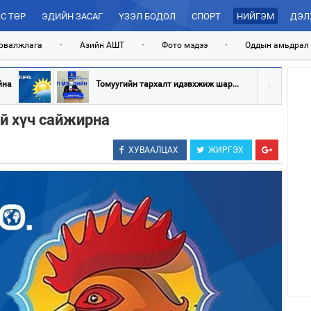
С ТӨР
ЭДИЙН ЗАСАГ
ҮЗЭЛ БОДОЛ
СПОРТ
НИЙГЭМ
ДЭЛ
рвалжлага
•
Азийн АШТ
•
Фото мэдээ
•
Оддын амьдрал
йна
Томуугийн тархалт идэвхжиж шар...
ий хүч сайжирна
ХУВААЛЦАХ
ЖИРГЭХ