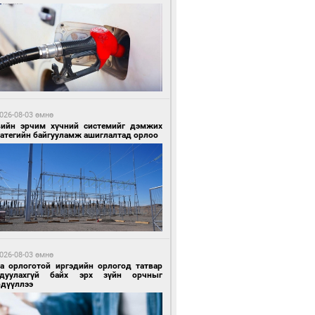
1 цагийн өмнө өмнө
гтуугаар тээврийн хэрэгсэл жолоодсон
зөрчил бүртгэгдлээ
026-08-03 өмнө
вийн эрчим хүчний системийг дэмжих
ратегийн байгууламж ашиглалтад орлоо
1 цагийн өмнө өмнө
тобензин, дизель түлшний онцгой албан
варыг тэглэлээ
026-08-03 өмнө
га орлоготой иргэдийн орлогод татвар
гдуулахгүй байх эрх зүйн орчныг
рдүүллээ