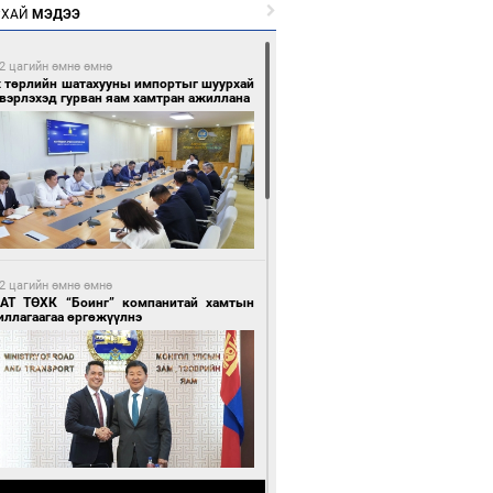
РХАЙ
МЭДЭЭ
2 цагийн өмнө өмнө
х төрлийн шатахууны импортыг шуурхай
вэрлэхэд гурван яам хамтран ажиллана
2 цагийн өмнө өмнө
АТ ТӨХК “Боинг” компанитай хамтын
иллагаагаа өргөжүүлнэ