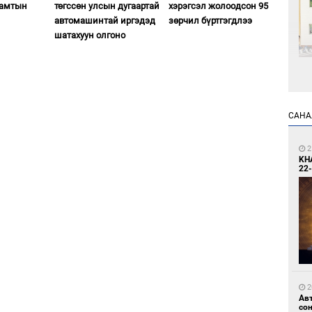
хамтын
төгссөн улсын дугаартай
хэрэгсэл жолоодсон 95
автомашинтай иргэдэд
зөрчил бүртгэгдлээ
шатахуун олгоно
2
Өн
ду
САНА
ол
2
KH
22-
2
С.
во
та
2
Ав
со