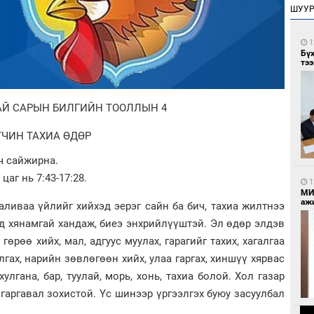
ШУУ
1
Бү
тээ
АЙ САРЫН БИЛГИЙН ТООЛЛЫН 4
ЧИН ТАХИА ӨДӨР
үч сайжирна.
цаг нь 7:43-17:28.
1
МИ
аж
аливаа үйлийг хийхэд эерэг сайн ба бич, тахиа жилтнээ
д хянамгай хандаж, биеэ энхрийлүүштэй. Эл өдөр элдэв
 гөрөө хийх, мал, адгуус муулах, гарагийг тахих, хагалгаа
лгах, нарийн зөвлөгөөн хийх, улаа гаргах, хиншүү хярвас
улгана, бар, туулай, морь, хонь, тахиа болой. Хол газар
гаргавал зохистой. Үс шинээр үргээлгэх буюу засуулбал