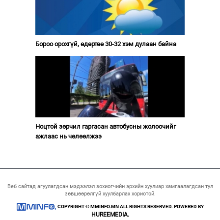
Бороо орохгүй, өдөртөө 30-32 хэм дулаан байна
Ноцтой зөрчил гаргасан автобусны жолоочийг
ажлаас нь чөлөөлжээ
Веб сайтад агуулагдсан мэдээлэл зохиогчийн эрхийн хуулиар хамгаалагдсан тул
зөвшөөрөлгүй хуулбарлах хориотой.
COPYRIGHT © MMINFO.MN ALL RIGHTS RESERVED. POWERED BY
HUREEMEDIA.