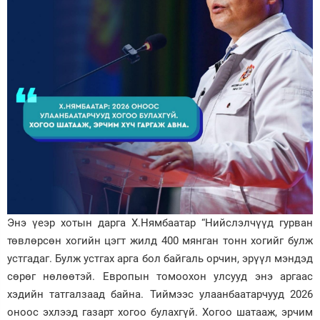
Энэ үеэр хотын дарга Х.Нямбаатар “Нийслэлчүүд гурван
төвлөрсөн хогийн цэгт жилд 400 мянган тонн хогийг булж
устгадаг. Булж устгах арга бол байгаль орчин, эрүүл мэндэд
сөрөг нөлөөтэй. Европын томоохон улсууд энэ аргаас
хэдийн татгалзаад байна. Тиймээс улаанбаатарчууд 2026
оноос эхлээд газарт хогоо булахгүй. Хогоо шатааж, эрчим