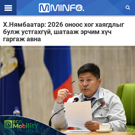
Эхлэл
Х.Нямбаатар: 2026 оноос хог хаягдлыг
булж устгахгүй, шатааж эрчим хүч
Цаг агаар
гаргаж авна
Валют ханш
Улс төр
Эдийн засаг
Үзэл бодол
Спорт
Нийгэм
Дэлхий
Энтертайнмэнт