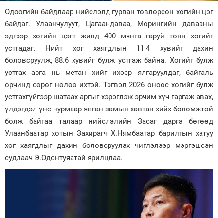
Одоогийн байдлаар нийслэлд гурван төвлөрсөн хогийн цэг
Зурхай
байдаг. Улаанчулуут, Цагаандаваа, Морингийн давааны
эдгээр хогийн цэгт жилд 400 мянга гаруй тонн хогийг
устгадаг. Нийт хог хаягдлын 11.4 хувийг дахин
боловсруулж, 88.6 хувийг булж устгаж байна. Хогийг булж
устгах арга нь метан хийг ихээр ялгаруулдаг, байгаль
орчинд сөрөг нөлөө ихтэй. Тэгвэл 2026 оноос хогийг булж
устгахгүйгээр шатаах аргыг хэрэглэж эрчим хүч гаргаж авах,
үлдэгдэл үнс нурмаар явган замын хавтан хийх боломжтой
болж байгаа талаар нийслэлийн Засаг дарга бөгөөд
Улаанбаатар хотын Захирагч Х.Нямбаатар барилгын хатуу
хог хаягдлыг дахин боловсруулах чиглэлээр мэргэшсэн
судлаач Э.Одонтуяатай ярилцлаа.