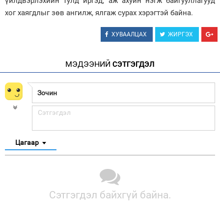
үйлдвэрлэхийн тулд иргэд, аж ахуйн нэгж байгууллагууд
хог хаягдлыг зөв ангилж, ялгаж сурах хэрэгтэй байна.
ХУВААЛЦАХ
ЖИРГЭХ
МЭДЭЭНИЙ
СЭТГЭГДЭЛ
Цагаар
Сэтгэгдэл байхгүй байна.