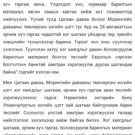
хүч гаргаж авна. Үлдэгдэл үнс, нурмаар барилгын
материал, явган замын хавтан хийж хот тохижилтод
нийлүүлнэ. Үүний тулд Цагаан даваа болон Морингийн
давааны төвлөрсөн хогийн цэгт тус бүр нь 24 мегаваттын
эрчим хүч гаргах чадалтай хог шатаах үйлдвэр төр, хувийн
хэвшлийн түншлэлээр барина. Гэрээг энэ оны сүүлчээр
үзэглэнэ. Түүнчлэн хатуу хог хаягдлыг дахин боловсруулж
барилгын материал болгох төслийг Европын сэргээн
босголтын банктай хамтран хэрэгжүүлж дуусах шатандаа
байна” гэдгийг хэлсэн юм.
Мөн Цагаан даваа, Морингийн давааны төвлөрсөн хогийн
цэгт хог хаягдлыг шатааж, эрчим хүч гаргаж авах төслийг
хэрэгжүүлэхээс гадна Нарангийн энгэрийн буюу
Улаанчулуутын хогийн цэгт хий шатаах байгууламж барих
төслийг Солонгос улстай хамтран хэрэгжүүлэх талаар
нийслэлээс хэлэлцээр хийж байгаа билээ. Хог хаягдлыг
шатааж, эрчим хүч гаргах, боловсруулж барилгын материал