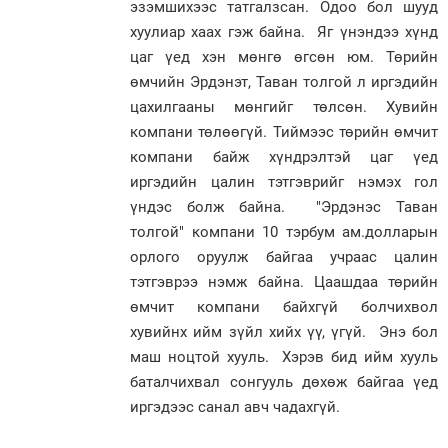
эзэмшихээс татгалзсан. Одоо бол шууд
хуулиар хаах гэж байна. Яг үнэндээ хүнд
цаг үед хэн мөнгө өгсөн юм. Төрийн
өмчийн Эрдэнэт, Таван толгой л иргэдийн
цахилгааны мөнгийг төлсөн. Хувийн
компани төлөөгүй. Тиймээс төрийн өмчит
компани байж хүндрэлтэй цаг үед
иргэдийн цалин тэтгэврийг нэмэх гол
үндэс болж байна. "Эрдэнэс Таван
толгой" компани 10 тэрбум ам.долларын
орлого оруулж байгаа учраас цалин
тэтгэврээ нэмж байна. Цаашдаа төрийн
өмчит компани байхгүй болчихвол
хувийнх ийм зүйл хийх үү, үгүй. Энэ бол
маш ноцтой хууль. Хэрэв бид ийм хууль
баталчихвал сонгууль дөхөж байгаа үед
иргэдээс санал авч чадахгүй.