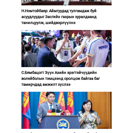
Н.Номтойбаяр: Аймгуудад тулгамдаж буй
асуудлуудыг Засгийн газрын хуралдаанд
танилцуулж, шийдвэрлүүлнэ
С.Бямбацогт Зүүн Азийн эрэгтэйчүүдийн
волейболын тэмцээнд оролцож байгаа баг
тамирчдад амжилт хүслээ