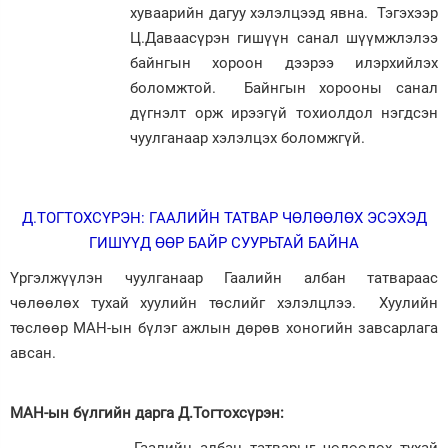
хуваарийн дагуу хэлэлцээд явна. Тэгэхээр
Ц.Даваасүрэн гишүүн санал шүүмжлэлээ
байнгын хороон дээрээ илэрхийлэх
боломжтой. Байнгын хорооны санал
дүгнэлт орж ирээгүй тохиолдол нэгдсэн
чуулганаар хэлэлцэх боломжгүй.
Д.ТОГТОХСҮРЭН: ГААЛИЙН ТАТВАР ЧӨЛӨӨЛӨХ ЭСЭХЭД
ГИШҮҮД ӨӨР БАЙР СУУРЬТАЙ БАЙНА
Үргэлжүүлэн чуулганаар Гаалийн албан татвараас
чөлөөлөх тухай хуулийн төслийг хэлэлцлээ. Хуулийн
төслөөр МАН-ын бүлэг ажлын дөрөв хоногийн завсарлага
авсан.
МАН-ын бүлгийн дарга Д.Тогтохсүрэн: