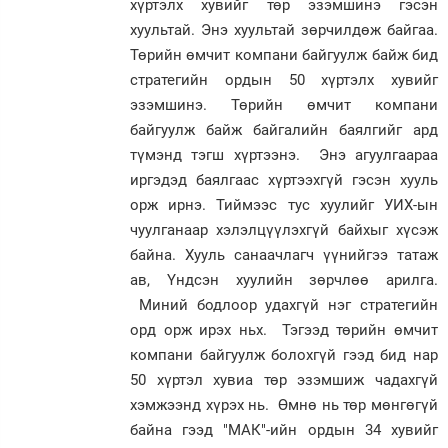
хүртэлх хувийг төр эзэмшинэ гэсэн
хуультай. Энэ хуультай зөрчилдөж байгаа.
Төрийн өмчит компани байгуулж байж бид
стратегийн ордын 50 хүртэлх хувийг
эзэмшинэ. Төрийн өмчит компани
байгуулж байж байгалийн баялгийг ард
түмэнд тэгш хүртээнэ. Энэ агуулгаараа
иргэдэд баялгаас хүртээхгүй гэсэн хууль
орж ирнэ. Тиймээс тус хуулийг УИХ-ын
чуулганаар хэлэлцүүлэхгүй байхыг хүсэж
байна. Хууль санаачлагч үүнийгээ татаж
ав, Үндсэн хуулийн зөрчлөө арилга.
Миний бодлоор удахгүй нэг стратегийн
орд орж ирэх ньx. Тэгээд төрийн өмчит
компани байгуулж болохгүй гээд бид нар
50 хүртэл хувиа төр эзэмшиж чадахгүй
хэмжээнд хүрэх нь. Өмнө нь төр мөнгөгүй
байна гээд "МАК"-ийн ордын 34 хувийг