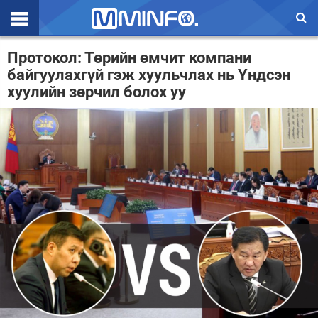
Эхлэл
Протокол: Төрийн өмчит компани
байгуулахгүй гэж хуульчлах нь Үндсэн
Цаг агаар
хуулийн зөрчил болох уу
Валют ханш
Улс төр
Эдийн засаг
Үзэл бодол
Спорт
Нийгэм
Дэлхий
Энтертайнмэнт