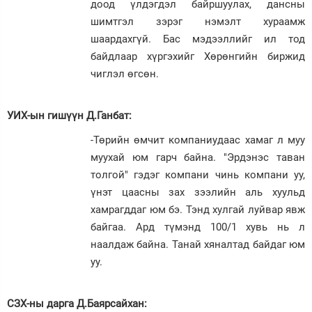
доод үлдэгдэл байршуулах, дансны
шимтгэл зэрэг нэмэлт хураамж
шаардахгүй. Бас мэдээллийг ил тод
байдлаар хүргэхийг Хөрөнгийн биржид
чиглэл өгсөн.
УИХ-ын гишүүн Д.Ганбат:
-Төрийн өмчит компаниудаас хамаг л муу
муухай юм гарч байна. "Эрдэнэс таван
толгой" гэдэг компани чинь компани уу,
үнэт цаасны зах зээлийн аль хуульд
хамрагддаг юм бэ. Тэнд хулгай луйвар явж
байгаа. Ард түмэнд 100/1 хувь нь л
наалдаж байна. Танай хяналтад байдаг юм
уу.
СЗХ-ны дарга Д.Баярсайхан: