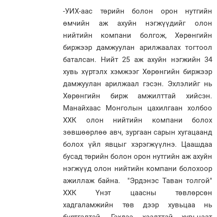
-УИХ-аас төрийн болон орон нутгийн
өмчийн аж ахуйн нэгжүүдийг олон
нийтийн компани болгож, Хөрөнгийн
биржээр дамжуулан арилжаалах тогтоол
баталсан. Нийт 25 аж ахуйн нэгжийн 34
хувь хүртэлх хэмжээг Хөрөнгийн биржээр
дамжуулан арилжаал гэсэн. Эхлэлийг нь
Хөрөнгийн бирж амжилттай хийсэн.
Манайхаас Монголын цахилгаан холбоо
ХХК олон нийтийн компани болох
зөвшөөрлөө авч, зургаан сарын хугацаанд
болох үйл явцыг хэрэгжүүлнэ. Цаашдаа
бусад төрийн болон орон нутгийн аж ахуйн
нэгжүүд олон нийтийн компани болохоор
ажиллаж байна. "Эрдэнэс Таван толгой"
ХХК Үнэт цаасны төвлөрсөн
хадгаламжийн төв дээр хувьцаа нь