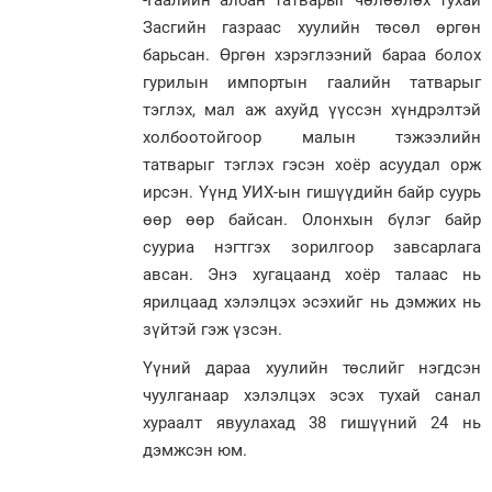
-Гаалийн албан татварыг чөлөөлөх тухай
Засгийн газраас хуулийн төсөл өргөн
барьсан. Өргөн хэрэглээний бараа болох
гурилын импортын гаалийн татварыг
тэглэх, мал аж ахуйд үүссэн хүндрэлтэй
холбоотойгоор малын тэжээлийн
татварыг тэглэх гэсэн хоёр асуудал орж
ирсэн. Үүнд УИХ-ын гишүүдийн байр суурь
өөр өөр байсан. Олонхын бүлэг байр
сууриа нэгтгэх зорилгоор завсарлага
авсан. Энэ хугацаанд хоёр талаас нь
ярилцаад хэлэлцэх эсэхийг нь дэмжих нь
зүйтэй гэж үзсэн.
Үүний дараа хуулийн төслийг нэгдсэн
чуулганаар хэлэлцэх эсэх тухай санал
хураалт явуулахад 38 гишүүний 24 нь
дэмжсэн юм.