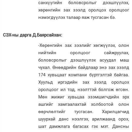
санхүүгийн боловсролыг дээшлүүлэх,
хөрөнгийн зах зээлд оролцох оролцоог
нэмэгдүүлэх талаар яаж тусгасан бэ.
СЗХ-ны дарга Д.Баярсайхан:
-Хөрөнгийн зах зээлийг хөгжүүлэх, олон
нийтийн оролцоог сайжруулах,
боловсролыг дээшлүүлэх асуудал маш
чухал. Өнөөдрийн байдлаар энэ зах зээлд
174 хувьцаат компани бүртгэлтэй байгаа.
Хуульд иргэдийн зах зээлд оролцох
оролцоог ил тод, нээлттэй болгож өгсөн.
Мөн жижиг хувьцаа эзэмшигчдийн эрх
ашгийг хамгаалахтай холбоотой олон
өөрчлөлтийг тусгасан. Харилцагчид
шуурхай данс нээлгэх, арилжаанд орох,
шат дамжлага багасах гэх мэт. Дансны