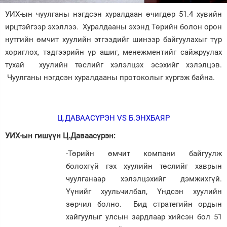
УИХ-ын чуулганы нэгдсэн хуралдаан өчигдөр 51.4 хувийн
Зурхай
ирцтэйгээр эхэллээ. Хуралдааны эхэнд Төрийн болон орон
нутгийн өмчит хуулийн этгээдийг шинээр байгуулахыг түр
хориглох, тэдгээрийн үр ашиг, менежментийг сайжруулах
тухай хуулийн төслийг хэлэлцэх эсэхийг хэлэлцэв.
Чуулганы нэгдсэн хуралдааны протоколыг хүргэж байна.
Ц.ДАВААСҮРЭН VS Б.ЭНХБАЯР
УИХ-ын гишүүн Ц.Даваасүрэн:
-Төрийн өмчит компани байгуулж
болохгүй гэх хуулийн төслийг хаврын
чуулганаар хэлэлцэхийг дэмжихгүй.
Үүнийг хуульчилбал, Үндсэн хуулийн
зөрчил болно. Бид стратегийн ордын
хайгуулыг улсын зардлаар хийсэн бол 51