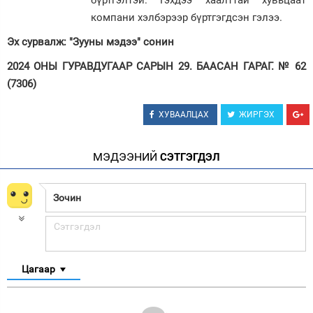
бүртгэлтэй. Гэхдээ хаалттай хувьцаат
компани хэлбэрээр бүртгэгдсэн гэлээ.
Эх сурвалж: "Зууны мэдээ" сонин
2024 ОНЫ ГУРАВДУГААР САРЫН 29. БААСАН ГАРАГ. № 62
(7306)
ХУВААЛЦАХ
ЖИРГЭХ
МЭДЭЭНИЙ
СЭТГЭГДЭЛ
Цагаар