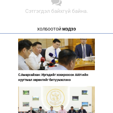
Сэтгэгдэл байхгүй байна.
ХОЛБООТОЙ
МЭДЭЭ
С.Амарсайхан: Иргэдийг хохироосон ААН-ийн
нуугтмал хөрөнгийг битүүмжлэнэ