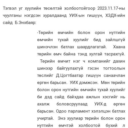
Тэгвэл уг хуулийн төсөлтэй холбоотойгоор 2023.11.17-ны
чуулганы нэгдсэн хуралдаанд УИХ-ын гишүүн, ХЗДХ-ийн
сайд Б.Энхбаяр:
-Төрийн өмчийн болон орон нутгийн
өмчийн тухай хуулийг бид зайлшгүй
шинэчлэн батлах шаардлагатай. Хаана
төрийн өмч байна тэнд хулгай тасрахгүй.
Төрийн өмчит нэг ч компанийг дахин
шинээр байгуулахгүй гэсэн тогтоолын
төслийг Д.Цогтбаатар гишүүн санаачлан
өргөн барьсан. УИХ дэмжсэн. Мөн төрийн
болон орон нутгийн өмчийн тухай хуулийг
би дэд сайд байхдаа ажлын хэсгийг нь
ахалж боловсруулаад УИХ-д өргөн
барьсан. Одоо парламент хэлэлцэн батлах
учиртай. Энэ хуулиар төрийн болон орон
нутгийн өмчтэй холбоотой бүхий л