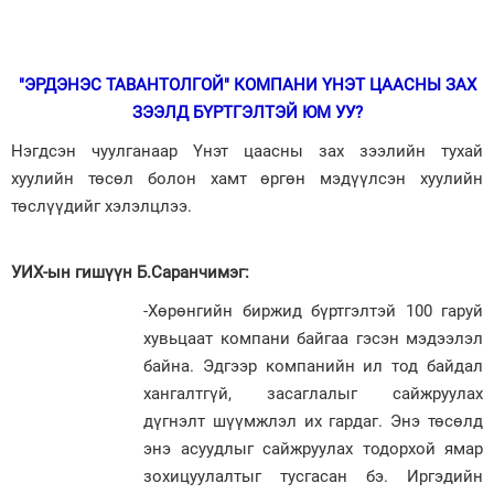
"ЭРДЭНЭС ТАВАНТОЛГОЙ" КОМПАНИ ҮНЭТ ЦААСНЫ ЗАХ
ЗЭЭЛД БҮРТГЭЛТЭЙ ЮМ УУ?
Нэгдсэн чуулганаар Үнэт цаасны зах зээлийн тухай
хуулийн төсөл болон хамт өргөн мэдүүлсэн хуулийн
төслүүдийг хэлэлцлээ.
УИХ-ын гишүүн Б.Саранчимэг:
-Хөрөнгийн биржид бүртгэлтэй 100 гаруй
хувьцаат компани байгаа гэсэн мэдээлэл
байна. Эдгээр компанийн ил тод байдал
хангалтгүй, засаглалыг сайжруулах
дүгнэлт шүүмжлэл их гардаг. Энэ төсөлд
энэ асуудлыг сайжруулах тодорхой ямар
зохицуулалтыг тусгасан бэ. Иргэдийн