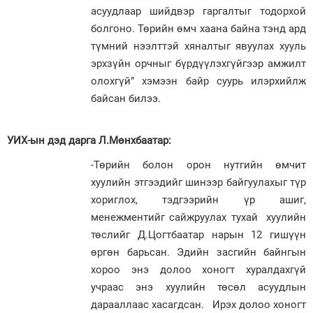
асуудлаар шийдвэр гаргалтыг тодорхой
болгоно. Төрийн өмч хаана байна тэнд ард
түмний нээлттэй хяналтыг явуулах хууль
эрхзүйн орчныг бүрдүүлэхгүйгээр амжилт
олохгүй” хэмээн байр суурь илэрхийлж
байсан билээ.
УИХ-ын дэд дарга Л.Мөнхбаатар:
-Төрийн болон орон нутгийн өмчит
хуулийн этгээдийг шинээр байгуулахыг түр
хориглох, тэдгээрийн үр ашиг,
менежментийг сайжруулах тухай хуулийн
төслийг Д.Цогтбаатар нарын 12 гишүүн
өргөн барьсан. Эдийн засгийн байнгын
хороо энэ долоо хоногт хуралдахгүй
учраас энэ хуулийн төсөл асуудлын
дарааллаас хасагдсан. Ирэх долоо хоногт