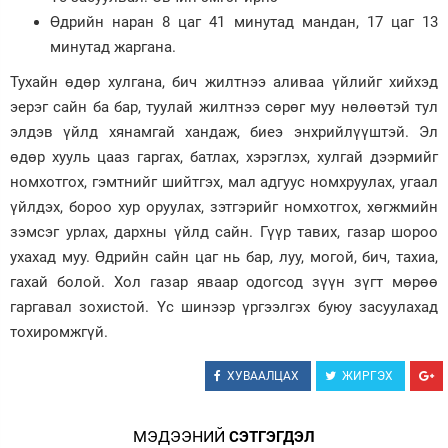
Өдрийн наран 8 цаг 41 минутад мандан, 17 цаг 13
Зурхай
минутад жаргана.
Тухайн өдөр хулгана, бич жилтнээ аливаа үйлийг хийхэд
эерэг сайн ба бар, туулай жилтнээ сөрөг муу нөлөөтэй тул
элдэв үйлд хянамгай хандаж, биеэ энхрийлүүштэй. Эл
өдөр хууль цааз гаргах, батлах, хэрэглэх, хулгай дээрмийг
номхотгох, гэмтнийг шийтгэх, мал адгуус номхруулах, угаал
үйлдэх, бороо хур оруулах, зэтгэрийг номхотгох, хөгжмийн
зэмсэг урлах, дархны үйлд сайн. Гүүр тавих, газар шороо
ухахад муу. Өдрийн сайн цаг нь бар, луу, могой, бич, тахиа,
гахай болой. Хол газар яваар одогсод зүүн зүгт мөрөө
гаргавал зохистой. Үс шинээр үргээлгэх буюу засуулахад
тохиромжгүй.
ХУВААЛЦАХ
ЖИРГЭХ
МЭДЭЭНИЙ
СЭТГЭГДЭЛ