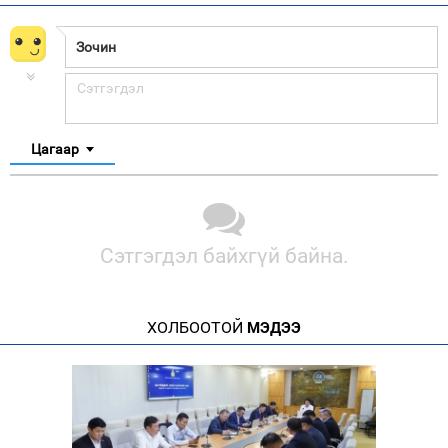
Цагаар
Сэтгэгдэл байхгүй байна.
ХОЛБООТОЙ
МЭДЭЭ