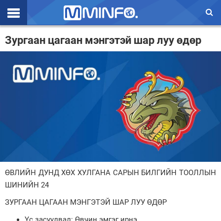
Эхлэл
Зургаан цагаан мэнгэтэй шар луу өдөр
Цаг агаар
Валют ханш
Улс төр
Эдийн засаг
Үзэл бодол
Спорт
ӨВЛИЙН ДУНД ХӨХ ХУЛГАНА САРЫН БИЛГИЙН ТООЛЛЫН
Нийгэм
ШИНИЙН 24
Дэлхий
ЗУРГААН ЦАГААН МЭНГЭТЭЙ ШАР ЛУУ ӨДӨР
Энтертайнмэнт
Үс засуулвал: Өвчин эмгэг ирнэ