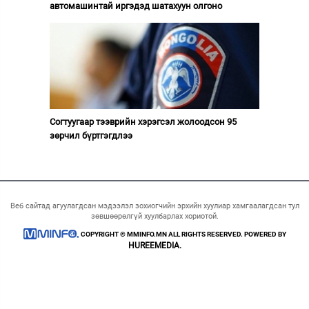
автомашинтай иргэдэд шатахуун олгоно
Согтуугаар тээврийн хэрэгсэл жолоодсон 95
зөрчил бүртгэгдлээ
Веб сайтад агуулагдсан мэдээлэл зохиогчийн эрхийн хуулиар хамгаалагдсан тул
зөвшөөрөлгүй хуулбарлах хориотой.
COPYRIGHT © MMINFO.MN ALL RIGHTS RESERVED. POWERED BY
HUREEMEDIA.