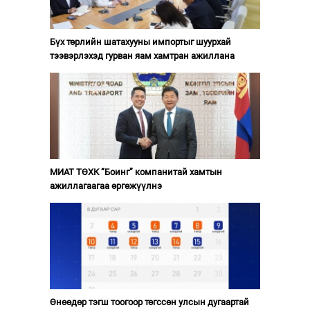
Бүх төрлийн шатахууны импортыг шуурхай
тээвэрлэхэд гурван яам хамтран ажиллана
МИАТ ТӨХК “Боинг” компанитай хамтын
ажиллагаагаа өргөжүүлнэ
Өнөөдөр тэгш тоогоор төгссөн улсын дугаартай