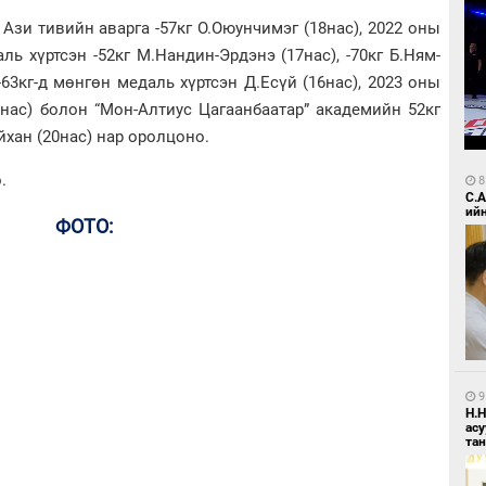
Ази тивийн аварга -57кг О.Оюунчимэг (18нас), 2022 оны
ь хүртсэн -52кг М.Нандин-Эрдэнэ (17нас), -70кг Б.Ням-
-63кг-д мөнгөн медаль хүртсэн Д.Есүй (16нас), 2023 оны
9нас) болон “Мон-Алтиус Цагаанбаатар” академийн 52кг
айхан (20нас) нар оролцоно.
ө.
8
С.
ий
ФОТО:
9
Н.
ас
та