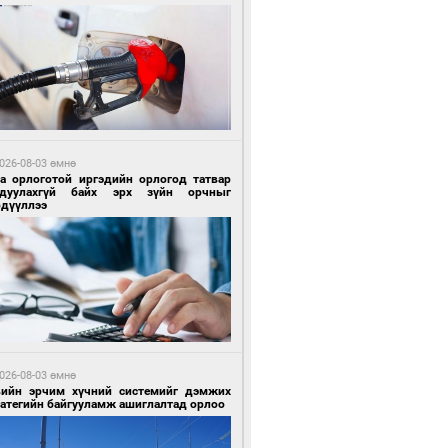
7 цагийн өмнө өмнө
гтуугаар тээврийн хэрэгсэл жолоодсон
зөрчил бүртгэгдлээ
026-08-03 өмнө
га орлоготой иргэдийн орлогод татвар
гдуулахгүй байх эрх зүйн орчныг
рдүүллээ
7 цагийн өмнө өмнө
тобензин, дизель түлшний онцгой албан
варыг тэглэлээ
026-08-03 өмнө
вийн эрчим хүчний системийг дэмжих
ратегийн байгууламж ашиглалтад орлоо