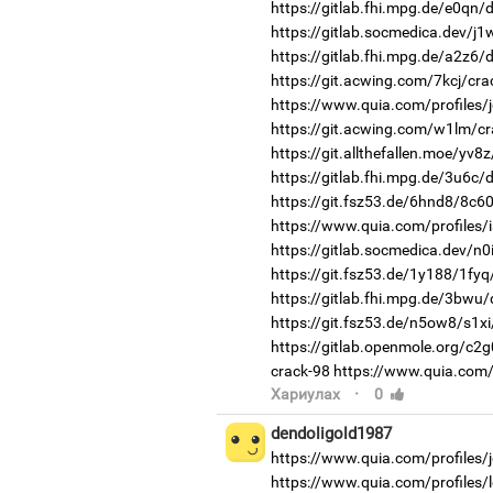
https://gitlab.fhi.mpg.de/e0qn
https://gitlab.socmedica.dev/j1
https://gitlab.fhi.mpg.de/a2z6
https://git.acwing.com/7kcj/cra
https://www.quia.com/profiles/j
https://git.acwing.com/w1lm/cr
https://git.allthefallen.moe/yv
https://gitlab.fhi.mpg.de/3u6c
https://git.fsz53.de/6hnd8/8c60
https://www.quia.com/profiles/
https://gitlab.socmedica.dev/n0
https://git.fsz53.de/1y188/1fyq
https://gitlab.fhi.mpg.de/3bwu
https://git.fsz53.de/n5ow8/s1xi
https://gitlab.openmole.org/c2
crack-98
https://www.quia.com/
·
Хариулах
0
dendoligold1987
https://www.quia.com/profiles/
https://www.quia.com/profiles/