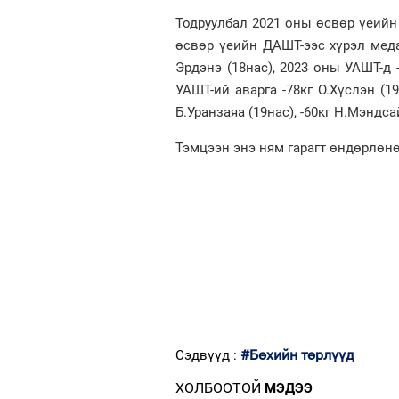
Тодруулбал 2021 оны өсвөр үеийн 
өсвөр үеийн ДАШТ-ээс хүрэл медал
Эрдэнэ (18нас), 2023 оны УАШТ-д 
УАШТ-ий аварга -78кг О.Хүслэн (1
Б.Уранзаяа (19нас), -60кг Н.Мэндс
Тэмцээн энэ ням гарагт өндөрлөн
#Бөхийн төрлүүд
Сэдвүүд :
ХОЛБООТОЙ
МЭДЭЭ