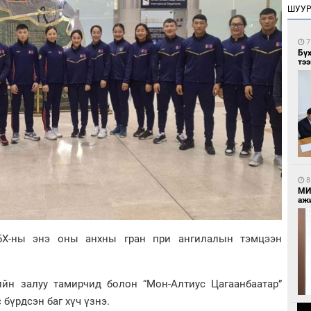
ШУУ
7
Бү
тээ
8
МИ
аж
БХ-ны энэ оны анхны гран при ангилалын тэмцээн
йн залуу тамирчид болон “Мон-Алтиус Цагаанбаатар”
 бүрдсэн баг хүч үзнэ.