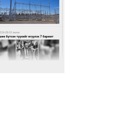
7 цагийн өмнө өмнө
нхүүгийн хэмнэлтийн горимд эрүүл
ндийн салбар хамаарахгүй
026-08-03 өмнө
өө бүтсэн түүхийг өгүүлэх 7 баримт
7 цагийн өмнө өмнө
өцийн махны худалдаа, борлуулалтыг
лттэй ил тод болгоно
026-08-03 өмнө
Нямбаатар: Ял авсан мань луйварчин
дэнэтээс төрсөн алдартан гээд сууж
агдсан