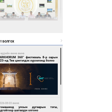
6 цагийн өмнө өмнө
өөдөр тэгш тоогоор төгссөн улсын
гаартай автомашинтай иргэдэд шатахуун
Л
БОЛГОХ
гоно
 өдрийн өмнө өмнө
ARKHORUM 360° фестиваль 8-р сарын
23-нд Төв цэнгэлдэх хүрээлэнд болно
6 цагийн өмнө өмнө
Бямбацогт Зүүн Азийн эрэгтэйчүүдийн
лейболын тэмцээнд оролцож байгаа баг
мирчдад амжилт хүслээ
026-08-03 өмнө
томашинд улсын дугаарын тэгш,
ндгойгоор шатахуун олгоно