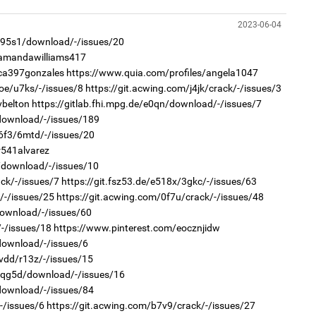
1
Мо
төл
2023-06-04
r/95s1/download/-/issues/20
2
/amandawilliams417
Хө
/ca397gonzales
https://www.quia.com/profiles/angela1047
та
oe/u7ks/-/issues/8
https://git.acwing.com/j4jk/crack/-/issues/3
vbelton
https://gitlab.fhi.mpg.de/e0qn/download/-/issues/7
/download/-/issues/189
z6f3/6mtd/-/issues/20
1
r541alvarez
16
ху
rb/download/-/issues/10
ck/-/issues/7
https://git.fsz53.de/e518x/3gkc/-/issues/63
2
/-/issues/25
https://git.acwing.com/0f7u/crack/-/issues/48
“Ну
download/-/issues/60
/-/issues/18
https://www.pinterest.com/eocznjidw
/download/-/issues/6
7vdd/r13z/-/issues/15
r/qg5d/download/-/issues/16
1
/download/-/issues/84
Бү
на
-/issues/6
https://git.acwing.com/b7v9/crack/-/issues/27
то