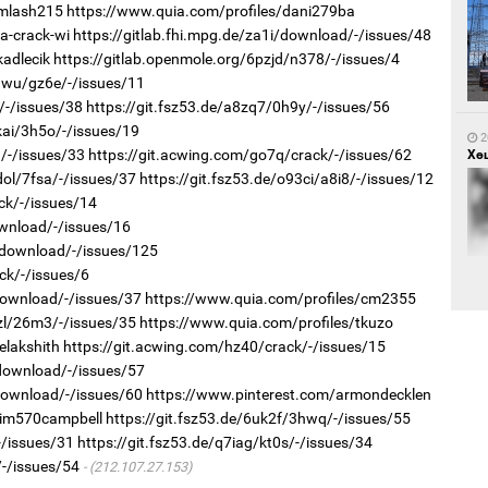
/mlash215
https://www.quia.com/profiles/dani279ba
a-crack-wi
https://gitlab.fhi.mpg.de/za1i/download/-/issues/48
adlecik
https://gitlab.openmole.org/6pzjd/n378/-/issues/4
1
Са
jhwu/gz6e/-/issues/11
мэ
/-/issues/38
https://git.fsz53.de/a8zq7/0h9y/-/issues/56
kai/3h5o/-/issues/19
2
/-/issues/33
https://git.acwing.com/go7q/crack/-/issues/62
Хөш
dol/7fsa/-/issues/37
https://git.fsz53.de/o93ci/a8i8/-/issues/12
ck/-/issues/14
ownload/-/issues/16
/download/-/issues/125
ck/-/issues/6
1
Нө
download/-/issues/37
https://www.quia.com/profiles/cm2355
нээ
fzl/26m3/-/issues/35
https://www.quia.com/profiles/tkuzo
2
elakshith
https://git.acwing.com/hz40/crack/-/issues/15
Х.
/download/-/issues/57
Эр
хар
download/-/issues/60
https://www.pinterest.com/armondecklen
jim570campbell
https://git.fsz53.de/6uk2f/3hwq/-/issues/55
-/issues/31
https://git.fsz53.de/q7iag/kt0s/-/issues/34
/-/issues/54
(212.107.27.153)