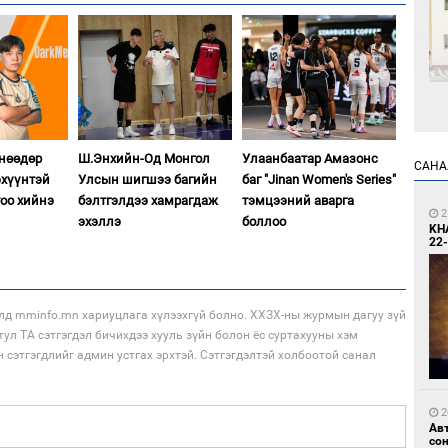
1
Өн
ду
өнөөдөр
Ш.Энхийн-Од Монгол
Улаанбаатар Амазонс
САНА
ол
хүүнтэй
Улсын шигшээ багийн
баг "Jinan Women's Series"
тоо хийнэ
бэлтгэлдээ хамрагдаж
тэмцээний аварга
2
эхэллэ
боллоо
KH
22-
лд mminfo.mn хариуцлага хүлээхгүй болно. ХХЗХ-ны журмын дагуу зүй
тул ТА сэтгэгдэл бичихдээ хууль зүйн болон ёс суртахууны хэм
1
н сэтгэгдлийг админ устгах эрхтэй. Сэтгэгдэлтэй холбоотой санал
С.
во
та
2
Ав
со