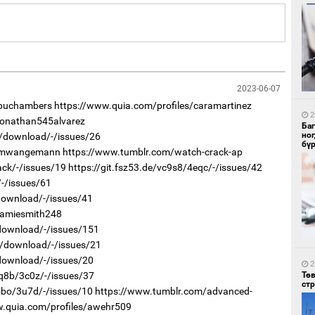
1
Со
2023-06-07
95 
/buchambers
https://www.quia.com/profiles/caramartinez
2
jonathan545alvarez
Ба
но
f5/download/-/issues/26
бү
s/mwangemann
https://www.tumblr.com/watch-crack-ap
ack/-/issues/19
https://git.fsz53.de/vc9s8/4eqc/-/issues/42
/-/issues/61
/download/-/issues/41
jamiesmith248
1
Ав
/download/-/issues/151
тат
cx/download/-/issues/21
r/download/-/issues/20
2
Тө
7q8b/3c0z/-/issues/37
ст
n5bo/3u7d/-/issues/10
https://www.tumblr.com/advanced-
w.quia.com/profiles/awehr509