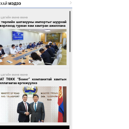
РХАЙ
МЭДЭЭ
 цагийн өмнө өмнө
х төрлийн шатахууны импортыг шуурхай
вэрлэхэд гурван яам хамтран ажиллана
 цагийн өмнө өмнө
АТ ТӨХК “Боинг” компанитай хамтын
иллагаагаа өргөжүүлнэ