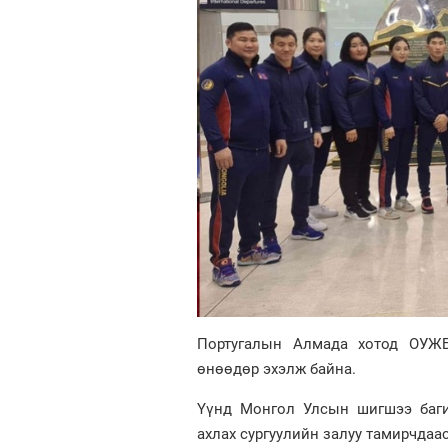
Португалын Алмада хотод ОУЖ
өнөөдөр эхэлж байна.
Үүнд Монгол Улсын шигшээ баги
ахлах сургуулийн залуу тамирчдаас