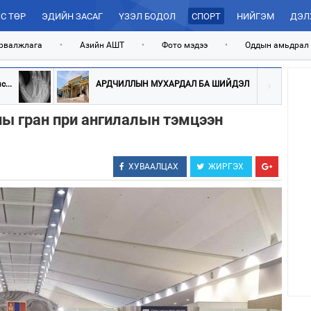
С ТӨР
ЭДИЙН ЗАСАГ
ҮЗЭЛ БОДОЛ
СПОРТ
НИЙГЭМ
ДЭЛ
рвалжлага
•
Азийн АШТ
•
Фото мэдээ
•
Оддын амьдрал
...
АРДЧИЛЛЫН МУХАРДАЛ БА ШИЙДЭЛ
ы гран при ангилалын тэмцээн
ХУВААЛЦАХ
ЖИРГЭХ