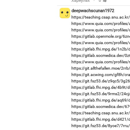
·
Хариулах
0
deepwachscunan1972
https://teaching.csap.snu.ac.k
https://www.quia.com/profiles
https://www.quia.com/profiles
https://gitlab.openmole.org/6zn
https://www.quia.com/profiles/
https://gitlab.fhi.mpg.de/1n2b
https://gitlab.socmedica.dev/0
https://www.quia.com/profiles/
https://git.allthefallen.moe/2r
https://git.acwing.com/gf8h/cra
https://git.fsz53.de/z9qc5/3g26
https://gitlab.fhi.mpg.de/4b9t/
https://git.fsz53.de/9rms2/24cj
https://gitlab.fhi.mpg.de/aq69
https://gitlab.socmedica.dev/6
https://teaching.csap.snu.ac.k
https://gitlab.fhi.mpg.de/d421
https://git.fsz53.de/8yoe7/7rru/