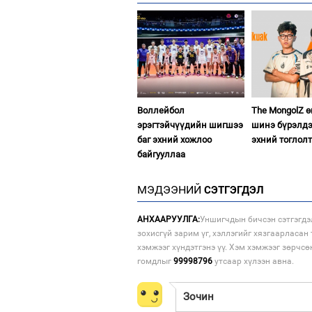
Воллейбол
The MongolZ 
эрэгтэйчүүдийн шигшээ
шинэ бүрэлдэ
баг эхний хожлоо
эхний тоглол
байгууллаа
МЭДЭЭНИЙ
СЭТГЭГДЭЛ
АНХААРУУЛГА:
Уншигчдын бичсэн сэтгэгдэ
зохисгүй зарим үг, хэллэгийг хязгаарласан 
хэмжээг хүндэтгэнэ үү. Хэм хэмжээг зөрчсө
гомдлыг
99998796
утсаар хүлээн авна.