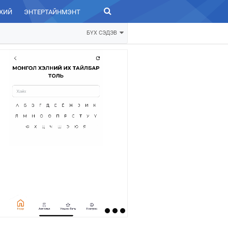
ХИЙ
ЭНТЕРТАЙНМЭНТ
ЗУРХАЙ
БҮХ СЭДЭВ