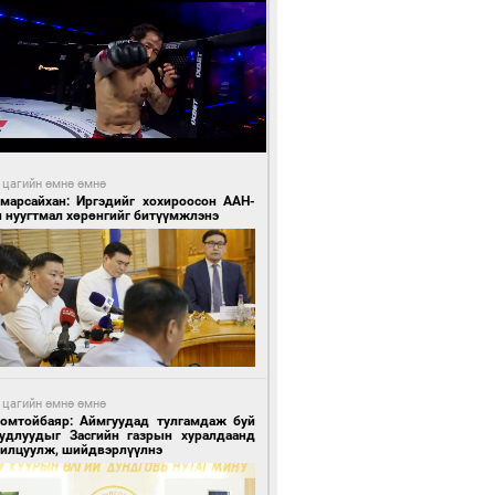
 цагийн өмнө өмнө
Амарсайхан: Иргэдийг хохироосон ААН-
н нуугтмал хөрөнгийг битүүмжлэнэ
 цагийн өмнө өмнө
Номтойбаяр: Аймгуудад тулгамдаж буй
уудлуудыг Засгийн газрын хуралдаанд
нилцуулж, шийдвэрлүүлнэ