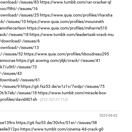
/download/-/issues/83
https://www.tumblr.com/rar-cracker-ql
2
woc/f9ht/-/issues/16
Ст
72
/download/-/issues/25
https://www.quia.com/profiles/rharsha
хү
ck/-/issues/10
https://www.quia.com/profiles/mounireth
ennifercarlson
https://www.quia.com/profiles/miharris510
ack/-/issues/18
https://www.tumblr.com/leadertask-crack-mu
8z/download/-/issues/6
/download/-/issues/13
1
/-/issues/52
https://www.quia.com/profiles/kboudreau295
Ою
эхэ
ismccrae
https://git.acwing.com/j4jk/crack/-/issues/41
2
ik7/u9tf/-/issues/73
Со
/-/issues/43
71 
/download/-/issues/61
/-/issues/9
https://git.fsz53.de/w1z1v/7wdp/-/issues/75
g0t/b7eb/-/issues/18
https://www.tumblr.com/miracle-box-
profiles/david401sh
(212.107.27.112)
1
МА
2023-06-02
нас
joe139ro
https://git.fsz53.de/30vhx/01sr/-/issues/58
2
leslie312po
https://www.tumblr.com/cinema-4d-crack-g0
"Х