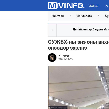
ЭХЛЭЛ
УЛ
Нийтлэл
•
Ярилцлага
•
Су
Далайсан гар буцдаггүй, яс
ОУЖБХ-ны энэ оны анхн
өнөөдөр эхэлнэ
Kuzmo
2023-01-27