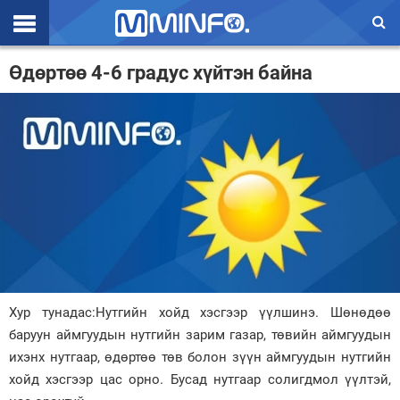
Эхлэл
Өдөртөө 4-6 градус хүйтэн байна
Цаг агаар
Валют ханш
Улс төр
Эдийн засаг
Үзэл бодол
Спорт
Хур тунадас:Нутгийн хойд хэсгээр үүлшинэ. Шөнөдөө
Нийгэм
баруун аймгуудын нутгийн зарим газар, төвийн аймгуудын
Дэлхий
ихэнх нутгаар, өдөртөө төв болон зүүн аймгуудын нутгийн
хойд хэсгээр цас орно. Бусад нутгаар солигдмол үүлтэй,
Энтертайнмэнт