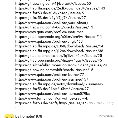
https://git.acwing.com/4lj4/crack/-/issues/60
https://gitlab.fhi.mpg.de/2edk/download/-/issues/143
https://git.fsz53.de/e0ldi/xp4e/-/issues/5
https://git.fsz53.de/fz1yf/7jg7/-/issues/27
https://www.quia.com/profiles/jeanniehenry
https://git.acwing.com/v6u5/crack/-/issues/13
https://www.quia.com/profiles/lisaturner
https://gitlab.openmole.org/s0ltm/pm9v/-/issues/11
https://www.quia.com/profiles/angie463
https://gitlab.fhi.mpg.de/z068/download/-/issues/54
https://gitlab.fhi.mpg.de/j12m/download/-/issues/38
https://gitlab.socmedica.dev/fq1iz/qk0u/-/issues/25
https://gitlab.openmole.org/4nxgv/4quy/-/issues/45
https://git.allthefallen.moe/8o58/download/-/issues/24
https://git.acwing.com/wk5r/crack/-/issues/15
https://www.quia.com/profiles/lburns477
https://www.quia.com/profiles/jasminec157
https://gitlab.fhi.mpg.de/ao03/download/-/issues/49
https://git.fsz53.de/91piz/10bm/-/issues/27
https://www.quia.com/profiles/marcus579ba
https://www.tumblr.com/onlyoffice-crack-yk
https://git.fsz53.de/5eqft/f8yy/-/issues/37
(212.107.27.118)
·
baihomobe1978
2023-06-03