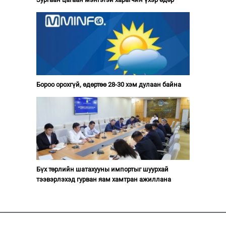
Бороо орохгүй, өдөртөө 28-30 хэм дулаан байна
Бүх төрлийн шатахууны импортыг шуурхай
тээвэрлэхэд гурван яам хамтран ажиллана