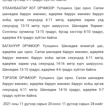
УЛААНБААТАР ХОТ ОРЧМООР: Үүлшинэ. Цас орно. Салхи
шөнөдөө баруун өмнөөс, өдөртөө баруун өмнөөс баруун
хойш эргэж секундэд 6-11 метр, өдөртөө зарим үед
секундэд 13-15 метр хүрч ширүүснэ. Шөнөдөө Яармаг-
Сонгины орчмоор 13-15 градус, бусад хэсгээр 8-10 градус,
өдөртөө 4-6 градус хүйтэн байна.
БАГАНУУР ОРЧМООР: Үүлшинэ. Шөнөдөө ялимгүй цас,
өдөртөө цас орно. Салхи шөнөдөө баруун өмнөөс, өдөртөө
баруун өмнөөс баруун хойш эргэж секундэд 6-11 метр,
өдөртөө зарим үед секундэд 14-16 метр хүрч ширүүснэ.
Шөнөдөө 13-15 градус, өдөртөө 4-6 градус хүйтэн байна.
ТЭРЭЛЖ ОРЧМООР: Үүлшинэ. Цас орно. Салхи шөнөдөө
баруун өмнөөс, өдөртөө баруун өмнөөс баруун хойш эргэж
секундэд 6-11 метр. Шөнөдөө 14-16 градус, өдөртөө 5-7
градус хүйтэн байна.
2021 оны 11 дүгээр сарын 20-ноос 11 дүгээр сарын 24-нийг