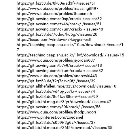
https://git.fsz53.de/8k80e/sd3f/-/issues/51
https://www.quia.com/profiles/massingill497
https://www.quia.com/profiles/thaosmith
https://git.acwing.com/q0sp/crack/-/issues/32
https://git.acwing.com/zx4b/crack/-/issues/51
https://git.acwing.com/c7um/crack/-/issues/48
https://git.fsz53.de/7odnq/ku5g/-/issues/20
https://issuu.com/windows-7-keygen-esff
https://teaching.csap.snu.ac.kr/10aa/download/-/issues/1
7
https://teaching.csap.snu.ac.kr/1ly5/download/-/issues/15
https://www.quia.com/profiles/jejordan607
https://git.acwing.com/b7v9/crack/-/issues/18
https://git.acwing.com/c7um/crack/-/issues/32
https://www.quia.com/profiles/andrewki443
https://git.fsz53.de/f2g7q/vq0f/-/issues/39
https://git.allthefallen.moe/3z3z/download/-/issues/10
https://git.fsz53.de/vd4pj/yc7k/-/issues/74
https://git.fsz53.de/8o1kz/88em/-/issues/99
https://gitlab.fhi.mpg.de/3fyr/download/-/issues/47
https://git.acwing.com/y89l/crack/-/issues/55
https://www.quia.com/profiles/thodpunoori
https://www.pinterest.com/zoedanel
https://git.fsz53.de/s059i/3g6v/-/issues/37
https://gitlab.fhi.mpg.de/36f5/download/-/issues/35