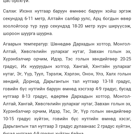
цас орохгүй.
Зурхай
Салхи: Ихэнх нутгаар баруун өмнөөс баруун хойш эргэж
секундэд 6-11 метр, Алтайн салбар уулс, Арц богдын өвөр
хоолойгоор түр зуур секундэд 18-20 метр хүрч ширүүсэж,
шороон шуурга шуурна.
Агаарын температур: Шөнөдөө Дархадын хотгор, Монгол-
Алтай, Хөвсгөлийн уулархаг нутаг, Завхан голын эх,
Хүрэнбэлчир орчим, Идэр, Тэс голын хөндийгөөр 20-25
градус, Их нууруудын хотгор, Хангай, Хэнтэйн уулархаг
нутаг, Эг, Үүр, Туул, Тэрэлж, Хэрлэн, Онон, Улз, Халх голын
хөндий, Дорнод, Дарьгангын тал нутгаар 13-18 градус,
говийн бүс нутгийн баруун өмнөд хэсгээр 4-9 градус, бусад
нутгаар 8-13 градус, өдөртөө Дархадын хотгор, Монгол-
Алтай, Хангай, Хөвсгөлийн уулархаг нутаг, Завхан голын эх,
Хүрэнбэлчир орчим, Идэр, Тэс, Эг, Үүр голын хөндийгөөр
10-15 градус хүйтэн, говийн бүс нутгийн өмнөд хэсэг,
Дарьгангын тал нутгаар 3 градус дулаанаас 2 градус хүйтэн,
бусад нутгаар 4-9 градус хүйтэн байна.