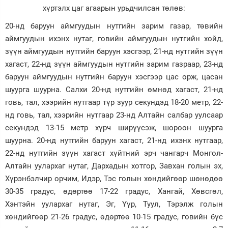
хүртэлх цаг агаарын урьдчилсан төлөв:
20-нд баруун аймгуудын нутгийн зарим газар, төвийн
аймгуудын ихэнх нутаг, говийн аймгуудын нутгийн хойд,
зүүн аймгуудын нутгийн баруун хэсгээр, 21-нд нутгийн зүүн
хагаст, 22-нд зүүн аймгуудын нутгийн зарим газраар, 23-нд
баруун аймгуудын нутгийн баруун хэсгээр цас орж, цасан
шуурга шуурна. Салхи 20-нд нутгийн өмнөд хагаст, 21-нд
говь, тал, хээрийн нутгаар түр зуур секундэд 18-20 метр, 22-
нд говь, тал, хээрийн нутгаар 23-нд Алтайн салбар уулсаар
секундэд 13-15 метр хүрч ширүүсэж, шороон шуурга
шуурна. 20-нд нутгийн баруун хагаст, 21-нд ихэнх нутгаар,
22-нд нутгийн зүүн хагаст хүйтний эрч чангарч Монгол-
Алтайн уулархаг нутаг, Дархадын хотгор, Завхан голын эх,
Хүрэнбэлчир орчим, Идэр, Тэс голын хөндийгөөр шөнөдөө
30-35 градус, өдөртөө 17-22 градус, Хангай, Хөвсгөл,
Хэнтэйн уулархаг нутаг, Эг, Үүр, Туул, Тэрэлж голын
хөндийгөөр 21-26 градус, өдөртөө 10-15 градус, говийн бүс