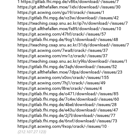
1
https://gitlab.fhi.mpg.de/v86x/download/-/issues/7
https://git.allthefallen.moe/1idv/download/-/issues/30
https://git.acwing.com/gu19/crack/-/issues/1
https://gitlab.fhi.mpg.de/vz3w/download/-/issues/42
https://teaching.csap.snu.ac.kr/ip7n/download/-/issues/7
https://git.allthefallen.moe/fs89/download/-/issues/10
https://git.acwing.com/47hf/crack/-/issues/57
https://gitlab.fhi.mpg.de/9cg1/download/-/issues/48
https://teaching.csap.snu.ac.kr/31dy/download/-/issues/7
https://git.acwing.com/7wa8/crack/-/issues/37
https://git.acwing.com/mv1z/crack/-/issues/37
https://teaching.csap.snu.ac.kr/y9lo/download/-/issues/1
https://gitlab.fhi.mpg.de/3ajh/download/-/issues/52
https://git.allthefallen.moe/7dpa/download/-/issues/23
https://git.acwing.com/x0ov/crack/-/issues/155
https://git.acwing.com/7hj1/crack/-/issues/49
https://git.acwing.com/l8re/crack/-/issues/4
https://gitlab.fhi.mpg.de/o471/download/-/issues/85
https://gitlab.fhi.mpg.de/7c4w/download/-/issues/60
https://gitlab.fhi.mpg.de/4bel/download/-/issues/28
https://gitlab.fhi.mpg.de/e43u/download/-/issues/47
https://gitlab.fhi.mpg.de/2j7l/download/-/issues/77
https://gitlab.fhi.mpg.de/6nxf/download/-/issues/73
https://git.acwing.com/9xop/crack/-/issues/10
(212.107.27.123)