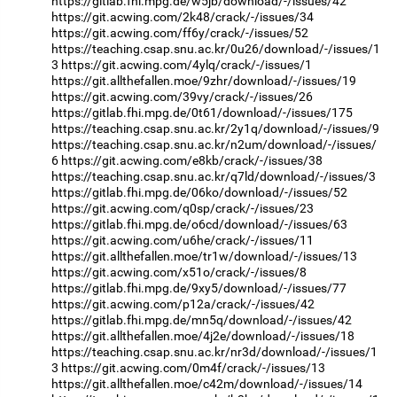
https://gitlab.fhi.mpg.de/w5jb/download/-/issues/42
https://git.acwing.com/2k48/crack/-/issues/34
https://git.acwing.com/ff6y/crack/-/issues/52
https://teaching.csap.snu.ac.kr/0u26/download/-/issues/1
3
https://git.acwing.com/4ylq/crack/-/issues/1
https://git.allthefallen.moe/9zhr/download/-/issues/19
https://git.acwing.com/39vy/crack/-/issues/26
https://gitlab.fhi.mpg.de/0t61/download/-/issues/175
https://teaching.csap.snu.ac.kr/2y1q/download/-/issues/9
https://teaching.csap.snu.ac.kr/n2um/download/-/issues/
6
https://git.acwing.com/e8kb/crack/-/issues/38
https://teaching.csap.snu.ac.kr/q7ld/download/-/issues/3
https://gitlab.fhi.mpg.de/06ko/download/-/issues/52
https://git.acwing.com/q0sp/crack/-/issues/23
https://gitlab.fhi.mpg.de/o6cd/download/-/issues/63
https://git.acwing.com/u6he/crack/-/issues/11
https://git.allthefallen.moe/tr1w/download/-/issues/13
https://git.acwing.com/x51o/crack/-/issues/8
https://gitlab.fhi.mpg.de/9xy5/download/-/issues/77
https://git.acwing.com/p12a/crack/-/issues/42
https://gitlab.fhi.mpg.de/mn5q/download/-/issues/42
https://git.allthefallen.moe/4j2e/download/-/issues/18
https://teaching.csap.snu.ac.kr/nr3d/download/-/issues/1
3
https://git.acwing.com/0m4f/crack/-/issues/13
https://git.allthefallen.moe/c42m/download/-/issues/14