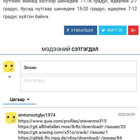
нутгийн өмнөд хэсгээр шөнөдөө 11-16 градус, өдөртөө 2-7
градус, бусад нутгаар шөнөдөө 15-20 градус, өдөртөө 7-12
градус хүйтэн байна.
ХУВААЛЦАХ
ЖИРГЭХ
МЭДЭЭНИЙ
СЭТГЭГДЭЛ
Цагаар
emtomortglyc1974
2023-06-04
https://www.quia.com/profiles/stevenmo315
https://git.allthefallen.moe/8r8z/download/-/issues/23
https://git.acwing.com/x51o/crack/-/issues/1
https://gitlab.fhi.mpg.de/v6xy/download/-/issues/84