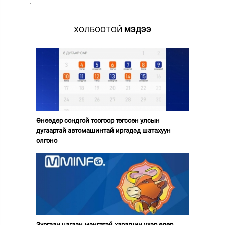
·
ХОЛБООТОЙ
МЭДЭЭ
Өнөөдөр сондгой тоогоор төгссөн улсын
дугаартай автомашинтай иргэдэд шатахуун
олгоно
Зургаан цагаан мэнгэтэй харагчин үхэр өдөр