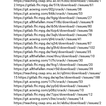
https://teaching.csap.snu.ac.kr/h3bx/download/-/issues/1
2
https://gitlab.fhi.mpg.de/51lt/download/-/issues/61
https://git.acwing.com/0l2j/crack/-/issues/38
https://git.acwing.com/84ik/crack/-/issues/53
https://gitlab.fhi.mpg.de/9gig/download/-/issues/27
https://git.allthefallen.moe/f18b/download/-/issues/8
https://gitlab.fhi.mpg.de/ib56/download/-/issues/80
https://gitlab.fhi.mpg.de/6zp4/download/-/issues/56
https://gitlab.fhi.mpg.de/3ajh/download/-/issues/78
https://git.acwing.com/ij94/crack/-/issues/41
https://gitlab.fhi.mpg.de/xj34/download/-/issues/87
https://gitlab.fhi.mpg.de/g5h4/download/-/issues/102
https://gitlab.fhi.mpg.de/9atj/download/-/issues/35
https://git.allthefallen.moe/i9vu/download/-/issues/10
https://git.acwing.com/1i7h/crack/-/issues/30
https://gitlab.fhi.mpg.de/9cg1/download/-/issues/20
https://git.allthefallen.moe/r5il/download/-/issues/39
https://teaching.csap.snu.ac.kr/q0mn/download/-/issues/
15
https://gitlab.fhi.mpg.de/ep5w/download/-/issues/188
https://git.acwing.com/1i7h/crack/-/issues/53
https://gitlab.fhi.mpg.de/yy0d/download/-/issues/1
https://git.acwing.com/p08z/crack/-/issues/10
https://gitlab.fhi.mpg.de/7zpx/download/-/issues/12
https://git.acwing.com/v3iw/crack/-/issues/14
https://teaching.csap.snu.ac.kr/eb6u/download/-/issues/2