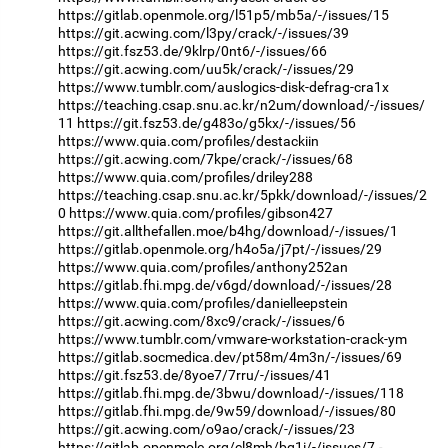
https://gitlab.openmole.org/l51p5/mb5a/-/issues/15
https://git.acwing.com/l3py/crack/-/issues/39
https://git.fsz53.de/9klrp/0nt6/-/issues/66
https://git.acwing.com/uu5k/crack/-/issues/29
https://www.tumblr.com/auslogics-disk-defrag-cra1x
https://teaching.csap.snu.ac.kr/n2um/download/-/issues/
11
https://git.fsz53.de/g483o/g5kx/-/issues/56
https://www.quia.com/profiles/destackiin
https://git.acwing.com/7kpe/crack/-/issues/68
https://www.quia.com/profiles/driley288
https://teaching.csap.snu.ac.kr/5pkk/download/-/issues/2
0
https://www.quia.com/profiles/gibson427
https://git.allthefallen.moe/b4hg/download/-/issues/1
https://gitlab.openmole.org/h4o5a/j7pt/-/issues/29
https://www.quia.com/profiles/anthony252an
https://gitlab.fhi.mpg.de/v6gd/download/-/issues/28
https://www.quia.com/profiles/danielleepstein
https://git.acwing.com/8xc9/crack/-/issues/6
https://www.tumblr.com/vmware-workstation-crack-ym
https://gitlab.socmedica.dev/pt58m/4m3n/-/issues/69
https://git.fsz53.de/8yoe7/7rru/-/issues/41
https://gitlab.fhi.mpg.de/3bwu/download/-/issues/118
https://gitlab.fhi.mpg.de/9w59/download/-/issues/80
https://git.acwing.com/o9ao/crack/-/issues/23
https://gitlab.openmole.org/cl8mh/bg1i/-/issues/7