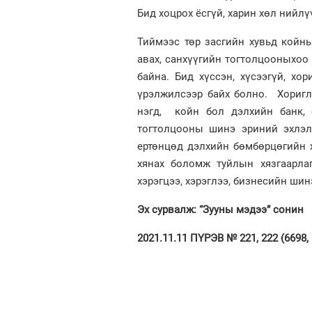
Бид хоцрох ёсгүй, харин хөл нийлү
Тиймээс төр засгийн хувьд койны
авах, санхүүгийн тогтолцооныхоо
байна. Бид хүссэн, хүсээгүй, хо
үрэлжилсээр байх болно. Хоригл
нэгд, койн бол дэлхийн банк, 
тогтолцооны шинэ эриний эхлэл.
ертөнцөд дэлхийн бөмбөрцөгийн х
хянах боломж туйлын хязгаарла
хэрэгцээ, хэрэглээ, бизнесийн ши
Эх сурвалж: “Зууны мэдээ” сонин
2021.11.11 ПҮРЭВ № 221, 222 (6698,