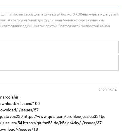
2
Ст
72
лд mminfo.mn хариуцлага хүлээхгүй болно. ХХЗХ-ны журмын дагуу зүй
хү
тул ТА сэтгэгдэл бичихдээ хууль зүйн болон ёс суртахууны хэм
н сэтгэгдлийг админ устгах эрхтэй. Сэтгэгдэлтэй холбоотой санал
1
Ою
эхэ
2
Со
71 
2023-06-04
marcolahiri
download/-/issues/100
1
/download/-/issues/57
МА
нас
/gustavos239
https://www.quia.com/profiles/jessica331be
/-/issues/54
https://git.fsz53.de/k5eig/4rkv/-/issues/37
2
"Х
download/-/issues/18