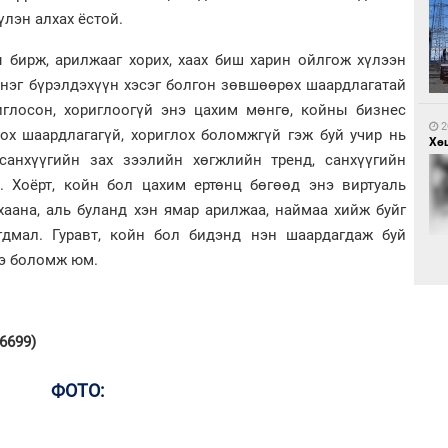
үлэн алхах ёстой.
1
 бирж, арилжааг хорих, хаах биш харин ойлгож хүлээн
Са
 нэг бүрэлдэхүүн хэсэг болгон зөвшөөрөх шаардлагатай
мэ
риглосон, хориглоогүй энэ цахим мөнгө, койны бизнес
2
ох шаардлагагүй, хориглох боломжгүй гэж буй учир нь
Хөш
санхүүгийн зах зээлийн хөгжлийн тренд, санхүүгийн
 Хоёрт, койн бол цахим ертөнц бөгөөд энэ виртуаль
аана, аль буланд хэн ямар арилжаа, наймаа хийж буйг
гдмал. Гуравт, койн бол бидэнд нэн шаардагдаж буй
1
нэ боломж юм.
Нө
нээ
2
Х.
 6699)
Эр
хар
ФОТО: