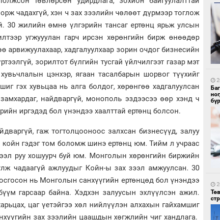
полжсон төвлөрсөн удирдлага, зохион байгуулалттай
 орж чадахгүй, хэн ч зах зээлийн чөлөөт дүрмээр тоглож
й. 30 жилийн өмнө үлгэрийн тансаг ертөнц ярьж улсын
илтээр угжууулан гарч ирсэн хөрөнгийн бирж өнөөдөр
ө арвижуулахаар, хадгалуулхаар зорин очдог бизнесийн
1
Со
ртээлгүй, зорилтот бүлгийн тусгай үйлчилгээт газар мэт
95 
 хувьчлалын цэнхэр, ягаан тасалбарын шорвог түүхийг
2
ишиг гэх хувьцаа нь алга болдог, хөрөнгөө хадгалуулсан
Ба
но
замхардаг, найдваргүй, монополь эздээсээ өөр хэнд ч
бү
рийн иргэдэд бол үнэндээ хаалттай ертөнц болсон.
йдваргүй, гаж тогтолцооноос залхсан бизнесүүд, залуу
 койн гэдэг том боломж шинэ ертөнц юм. Тийм л учраас
1
зээл руу хошуурч буй юм. Монголын хөрөнгийн биржийн
Ав
тат
улж чадаагүй ажлуудыг Койн-ы зах зээл амжуулсан. 30
босгосон нь Монголын санхүүгийн ертөнцөд бол үнэндээ
2
 бүүм гарсаар байна. Хэдхэн залуусын эхлүүлсэн ажил.
Тө
ст
 харьцах, цаг үетэйгээ хөл нийлүүлэн алхахын гайхамшиг
анхүүгийн зах зээлийн цаашдын хөгжлийн чиг хандлага.