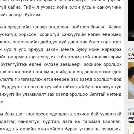
гүй байна. Тийм л учраас койн олон улсын санхүүгийн
ийг авчирч буй юм.
уяа эрсдэлийн талаар онцолсон нийтлэл бичсэн. Харин
үсээгүй, хорьсон, хориогүй санхүүгийн нэгэн өвөрмөц
ртөнц, зах зээлийн дийлдэшгүй давалгаа болон орж ирж
н бүх л улс орнууд цахим мөнгө буюу койн нэрээрээ
8
С.
гийн өвөрмөц хэрэгсэлд их л болгоомжтой хандаж зарим
ий
ч бүтэлгүйтэж өдгөө хүлээн зөвшөөрч зохицон оролцох
 гэх технологийн өвөрмөц шийдэлд үндэслэж зохиогдон
уулалтыг хязгаарлаж өгсөнөөрөө зах зээлд оролцогчдод
 бүрдүүлж өгсөн санхүүгийн гайхалтай бүтээгдэхүүн тул
анхүүгийн уламжлалт зах зээлд оролцоо багатай нэгэнд
юм.
9
ы банк шиг төвлөрсөн удирдлага, зохион байгуулалттай
Н.
ас
длагад байдаггүй, бүртгэл, дата нь тархмал байрлал,
та
огчид нь өөрийн өмч-койноо бүрэн утгаар нь эзэмших,