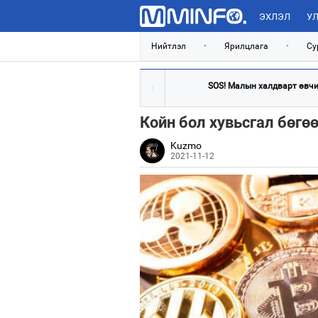
ЭХЛЭЛ
УЛ
Нийтлэл
•
Ярилцлага
•
Су
SOS! Малын халдварт өвчин
Койн бол хувьсгал бөгөө
Kuzmo
2021-11-12