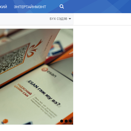
ХИЙ
ЭНТЕРТАЙНМЭНТ
ЗУРХАЙ
БҮХ СЭДЭВ