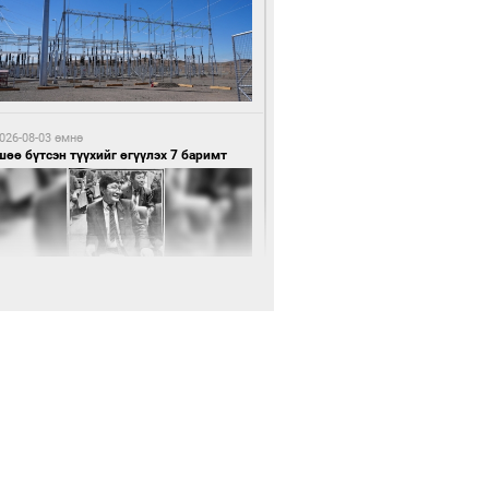
7 цагийн өмнө өмнө
нхүүгийн хэмнэлтийн горимд эрүүл
ндийн салбар хамаарахгүй
026-08-03 өмнө
өө бүтсэн түүхийг өгүүлэх 7 баримт
7 цагийн өмнө өмнө
өцийн махны худалдаа, борлуулалтыг
лттэй ил тод болгоно
026-08-03 өмнө
Нямбаатар: Ял авсан мань луйварчин
дэнэтээс төрсөн алдартан гээд сууж
агдсан