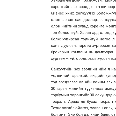
Хайрцаглагдсан, эзэнжсэн, моно
хөрөнгийн зах зээлд хэн ч шинээр
бизнес хийх, хөгжүүлэх боломжгү
олон арван сая доллар, санхүүж
олон нийтийн хувьд хөрөнгө мөнгө
төв болсонгүй. Харин ард олонд хү
болж хувирсан төдийгүй нөгөө л
санагдуулсан, төрөөс хүртээсэн х
брокерын компани нь дампууран 
хүртээмжгүй, оролцохыг хүссэн жи
Санхүүгийн зах зээлийн ийм л на
үе, шинийг эрэлхийлэгчдийн хувьд
тэд эрсдэлээс үл айн койны зах 
30 гаран жилийн түүхэндээ амжу
тэрбумын хөрөнгийг 30 секундэд 
тэсрэлт. Араас нь бусад тэсрэлт
Технологийг ойлгох, хүлээн авах,
бол энэ. Энэ бол дэлхийн банк, с