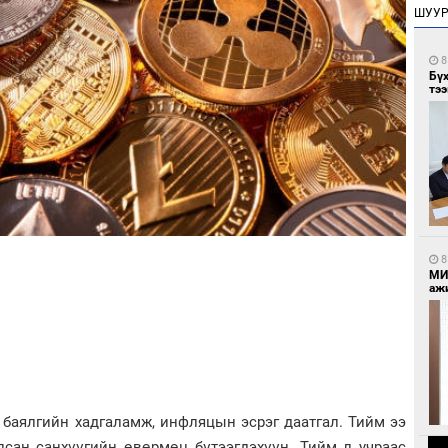
ШУУ
8
Бү
тээ
8
МИ
аж
, баялгийн хадгаламж, инфляцын эсрэг даатгал. Тийм ээ
лсан санхүүгийн өвөрмөц бүтээгдэхүүн. Тийм л учраас