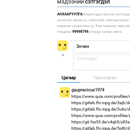
МЭДЭЭНИЙ
СЭТГЭГДЭЛ
АНХААРУУЛГА:
Уншигчдын бичсэн сэтгэгдэ
зохисгүй зарим үг, хэллэгийг хязгаарласан 
хэмжээг хүндэтгэнэ үү. Хэм хэмжээг зөрчсө
гомдлыг
99998796
утсаар хүлээн авна.
Цагаар
Таалагдсан
gaupracicus1974
https://www.quia.com/profiles/
https://gitlab.fhi.mpg.de/3ajh/
https://gitlab.fhi.mpg.de/3u6c
https://www.quia.com/profiles
https://git.fsz53.de/v4qk5/y83a
https://gitlab.fhi.mpg.de/5o8t/