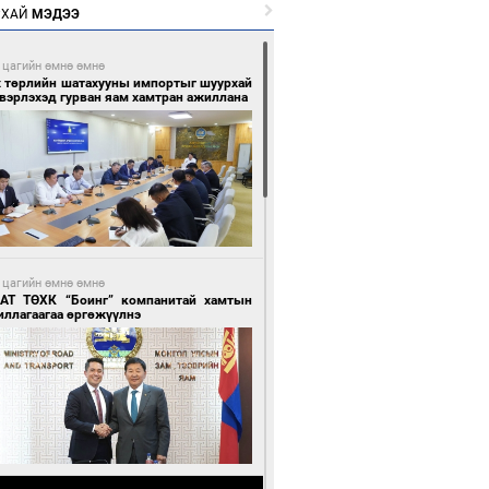
РХАЙ
МЭДЭЭ
 цагийн өмнө өмнө
х төрлийн шатахууны импортыг шуурхай
вэрлэхэд гурван яам хамтран ажиллана
 цагийн өмнө өмнө
АТ ТӨХК “Боинг” компанитай хамтын
иллагаагаа өргөжүүлнэ