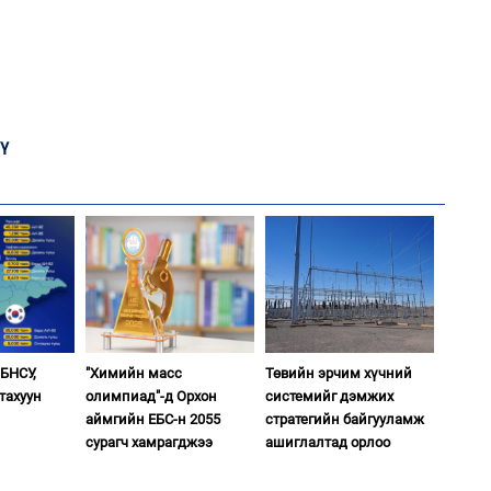
1
Мо
төл
2
Хө
та
ү
1
16
ху
2
“Ну
 БНСУ,
"Химийн масс
Төвийн эрчим хүчний
тахуун
олимпиад"-д Орхон
системийг дэмжих
аймгийн ЕБС-н 2055
стратегийн байгууламж
сурагч хамрагджээ
ашиглалтад орлоо
1
Бү
на
то