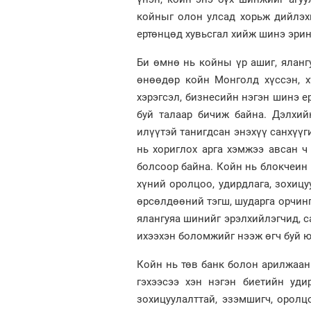
койныг олон улсад хорьж дийлэх
ертөнцөд хувьсгал хийж шинэ эрин
Би өмнө нь койны үр ашиг, яланг
өнөөдөр койн Монголд хүссэн, х
хэрэгсэл, бизнесийн нэгэн шинэ е
буй талаар бичиж байна. Дэлхий
илүүтэй танигдсан энэхүү санхүү
нь хориглох арга хэмжээ авсан 
болсоор байна. Койн нь блокчеин
хүний оролцоо, удирдлага, зохиц
өрсөлдөөний тэгш, шударга орчинг
ялангуяа шинийг эрэлхийлэгчид, с
ихээхэн боломжийг нээж өгч буй 
Койн нь төв банк болон арилжаан
гэхээсээ хэн нэгэн биетийн удир
зохицуулалттай, эзэмшигч, оролц