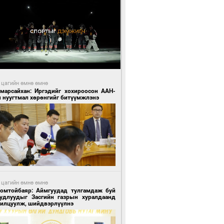
 цагийн өмнө өмнө
Амарсайхан: Иргэдийг хохироосон ААН-
н нуугтмал хөрөнгийг битүүмжлэнэ
 цагийн өмнө өмнө
Номтойбаяр: Аймгуудад тулгамдаж буй
уудлуудыг Засгийн газрын хуралдаанд
нилцуулж, шийдвэрлүүлнэ