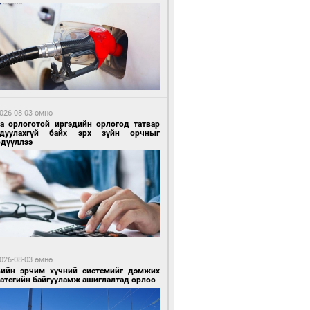
7 цагийн өмнө өмнө
гтуугаар тээврийн хэрэгсэл жолоодсон
зөрчил бүртгэгдлээ
026-08-03 өмнө
га орлоготой иргэдийн орлогод татвар
гдуулахгүй байх эрх зүйн орчныг
рдүүллээ
7 цагийн өмнө өмнө
тобензин, дизель түлшний онцгой албан
варыг тэглэлээ
026-08-03 өмнө
вийн эрчим хүчний системийг дэмжих
ратегийн байгууламж ашиглалтад орлоо