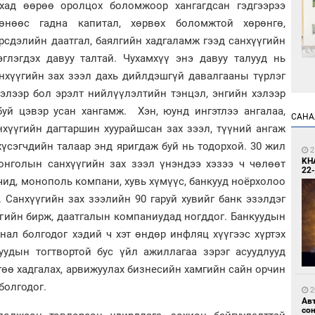
ахад өөрөө оролцох боломжоор хангагдсан гэдгээрээ
өнөөс гадна капитал, хөрвөх боломжтой хөрөнгө,
рсдэлийн даатгал, баялгийн хадгаламж гээд санхүүгийн
эглэгдэх давуу талтай. Чухамхүү энэ давуу талууд нь
нхүүгийн зах зээл дахь дийлдэшгүй давалгааны түрлэг
1
элээр бол эрэлт нийлүүлэлтийн тэнцэл, энгийн хэлээр
Өн
буй цэвэр усан хангамж. Хэн, юунд ингэтлээ ангалаа,
ду
САНА
ол
нхүүгийн дагтаршин хуурайшсан зах зээл, түүний ангаж
үсэгчдийн талаар энд яригдаж буй нь тодорхой. 30 жил
2
KH
Монголын санхүүгийн зах зээл үнэндээ хэзээ ч чөлөөт
22-
гчид, монополь компани, хувь хүмүүс, банкууд ноёрхолоо
 Санхүүгийн зах зээлийн 90 гаруй хувийг банк эзэлдэг
нгийн бирж, даатгалын компаниудад ногддог. Банкуудын
нал болгодог хэдий ч хэт өндөр инфляц хүүгээс хүртэх
1
куудын тогтвортой бус үйл ажиллагаа зэрэг асуудлууд
С.
во
өө хадгалах, арвижуулах бизнесийн хамгийн сайн орчин
та
болгодог.
2
Ав
со