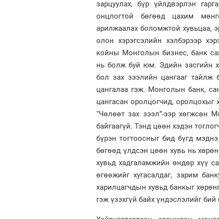
зарцуулах, бүр үйлдвэрлэн гарг
онцлогтой бөгөөд цахим мөнг
арилжаалах боломжтой хувьцаа, э
олон хэрэгсэлийн хэлбэрээр хэр
койны Монголын бизнес, банк са
нь болж буй юм. Эдийн засгийн х
бол зах зээлийн цангааг тайлж 
цангалаа гэж. Монголын банк, са
цангасан оролцогчид, оролцохыг х
“Чөлөөт зах зээл”-ээр хөгжсөн 
байгаагүй. Тэнд цөөн хэдэн тогло
бүрэн тогтоосныг бид бүгд мэднэ.
бөгөөд үлдсэн цөөн хувь нь хөрө
хувьд хадгаламжийн өндөр хүү са
өгөөжийг хугасалдаг, зарим бан
харилцагчдын хувьд банкыг хөрөнг
гэж үзэхгүй байх үндэслэлийг бий 