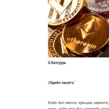
Х.Батсуурь
/Эдийн засагч/
Койн бол мөнгө, хувьцаа, хөрөнгө
үнэн, койн энэ бүх шинжийг агуу