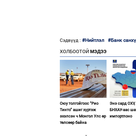
#Нийтлэл
#Банк санхү
Сэдвүүд :
ХОЛБООТОЙ
МЭДЭЭ
Оюу толгойгоос “Рио
Энэ сард ОХУ,
Тинто” ашиг хүртэж
БНХАУ-аас ша
эхэлсэн ч Монгол Улс өр
импортлоно
төлсөөр байна