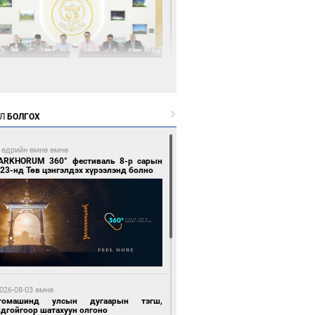
6 цагийн өмнө өмнө
өөдөр тэгш тоогоор төгссөн улсын
гаартай автомашинтай иргэдэд шатахуун
Л
БОЛГОХ
гоно
 өдрийн өмнө өмнө
ARKHORUM 360° фестиваль 8-р сарын
23-нд Төв цэнгэлдэх хүрээлэнд болно
7 цагийн өмнө өмнө
Бямбацогт Зүүн Азийн эрэгтэйчүүдийн
лейболын тэмцээнд оролцож байгаа баг
мирчдад амжилт хүслээ
026-08-03 өмнө
томашинд улсын дугаарын тэгш,
ндгойгоор шатахуун олгоно