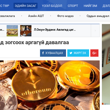
С ТӨР
ЭДИЙН ЗАСАГ
ҮЗЭЛ БОДОЛ
СПОРТ
НИЙГЭМ
ДЭЛ
рвалжлага
•
Азийн АШТ
•
Фото мэдээ
•
Оддын амьдрал
...
Л.Оюун-Эрдэнэ: Авлигад цэг...
д зогсоох аргагүй давалгаа
ХУВААЛЦАХ
ЖИРГЭХ