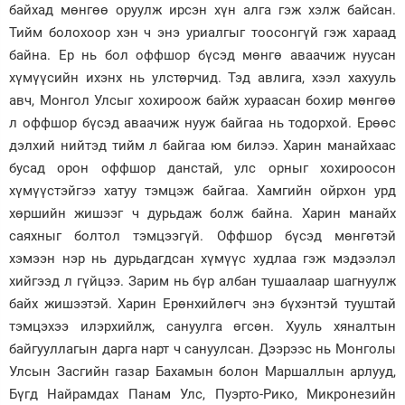
байхад мөнгөө оруулж ирсэн хүн алга гэж хэлж байсан.
Тийм болохоор хэн ч энэ уриалгыг тоосонгүй гэж хараад
байна. Ер нь бол оффшор бүсэд мөнгө аваачиж нуусан
хүмүүсийн ихэнх нь улстөрчид. Тэд авлига, хээл хахууль
авч, Монгол Улсыг хохироож байж хураасан бохир мөнгөө
л оффшор бүсэд аваачиж нууж байгаа нь тодорхой. Ерөөс
дэлхий нийтэд тийм л байгаа юм билээ. Харин манайхаас
бусад орон оффшор данстай, улс орныг хохироосон
хүмүүстэйгээ хатуу тэмцэж байгаа. Хамгийн ойрхон урд
хөршийн жишээг ч дурьдаж болж байна. Харин манайх
саяхныг болтол тэмцээгүй. Оффшор бүсэд мөнгөтэй
хэмээн нэр нь дурьдагдсан хүмүүс худлаа гэж мэдээлэл
хийгээд л гүйцээ. Зарим нь бүр албан тушаалаар шагнуулж
байх жишээтэй. Харин Ерөнхийлөгч энэ бүхэнтэй тууштай
тэмцэхээ илэрхийлж, сануулга өгсөн. Хууль хяналтын
байгууллагын дарга нарт ч сануулсан. Дээрээс нь Монголы
Улсын Засгийн газар Бахамын болон Маршаллын арлууд,
Бүгд Найрамдах Панам Улс, Пуэрто-Рико, Микронезийн