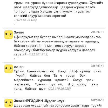
Ардын их хурлаа хурлаа /зарлан хуралдуулаж Хулгайч
овот шааруудад ичнээгээр цаазран хороох ял өгч
Тогтоол уншан Хандав цугллуулаж гүүцэтгэх
(103.10.23.106)
·
Зочин
2017-09-11
Офшорчдыг гэр бүлээр нь барьцаалж монголд байгаа
бүх хөрөнгийг нь хурааж аваад хугацаа өгч гадаадад
байгаа хөрөнгийг нь монголд авчруул хэрвээ
авчирахгүй бол төр төмөр нүүрээ харуулж цаазлах
хэрэгтй
(122.201.31.2)
·
зочин
2017-09-11
Эрхэм Ерөнхийлөгч өө, Наад Оффшорчид чинь
Гүрийч байгаа бол Та ч гэсэн Эрх
мэдлийнхээ хүрээнд эдэнтэй Хатуу үзэх
хэрэгтэй, Эднээс Бүү ай , Ард иргэд Таны
талд байгаа шүү,
(202.179.26.225)
·
Зочин ИРГЭДИЙН Шудлаг шүүх
2017-09-11
Даварсан муу хулгайч эх орноосоо урвагч нарт Төрийн