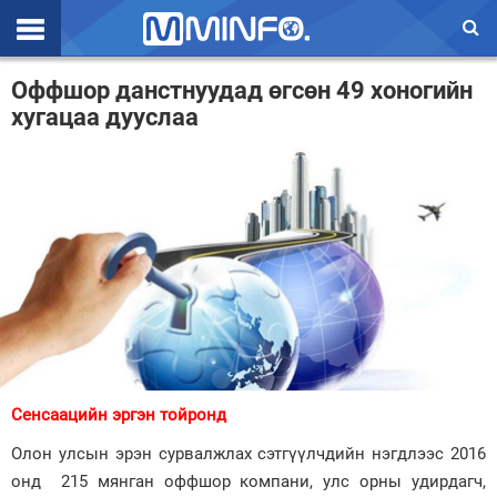
Эхлэл
Оффшор данстнуудад өгсөн 49 хоногийн
хугацаа дууслаа
Цаг агаар
Валют ханш
Улс төр
Эдийн засаг
Үзэл бодол
Спорт
Нийгэм
Сенсаацийн эргэн тойронд
Дэлхий
Олон улсын эрэн сурвалжлах сэтгүүлчдийн нэгдлээс 2016
онд 215 мянган оффшор компани, улс орны удирдагч,
Энтертайнмэнт