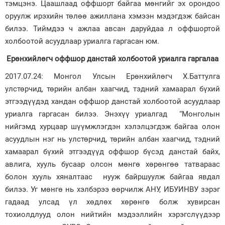
тэмцэнэ. Цаашлаад оффшорт байгаа мөнгийг эх орондоо
оруулж ирэхийн төлөө ажиллана хэмээн мэдэгдэж байсан
билээ. Тиймдээ ч ажлаа авсан даруйдаа л оффшортой
холбоотой асуудлаар уриалга гаргасан юм.
Ерөнхийлөгч оффшор данстай холбоотой уриалга гаргалаа
2017.07.24: Монгол Улсын Ерөнхийлөгч Х.Баттулга
улстөрчид, төрийн албан хаагчид, тэдний хамаарал бүхий
этгээдүүдэд хандан оффшор данстай холбоотой асуудлаар
уриалга гаргасан билээ. Энэхүү уриалгад “Монголын
нийгэмд хурцаар шүүмжлэгдэн хэлэлцэгдэж байгаа олон
асуудлын нэг нь улстөрчид, төрийн албан хаагчид, тэдний
хамаарал бүхий этгээдүүд оффшор бүсэд данстай байх,
авлига, хууль бусаар олсон мөнгө хөрөнгөө татвараас
болон хууль хяналтаас нууж байршуулж байгаа явдал
билээ. Уг мөнгө нь хэлбэрээ өөрчилж АНУ, ИБУИНВУ зэрэг
гадаад улсад үл хөдлөх хөрөнгө болж хувирсан
тохиолдлууд олон нийтийн мэдээллийн хэрэгслүүдээр