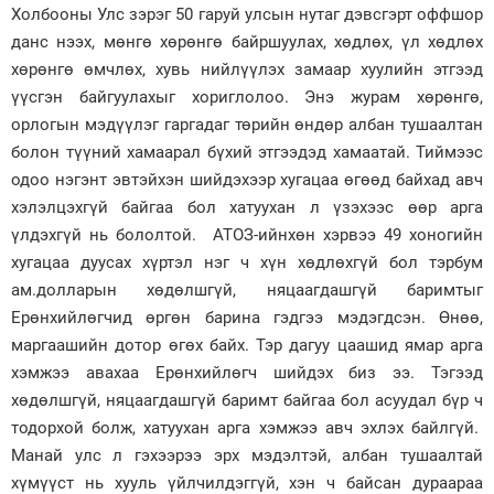
Холбооны Улс зэрэг 50 гаруй улсын нутаг дэвсгэрт оффшор
данс нээх, мөнгө хөрөнгө байршуулах, хөдлөх, үл хөдлөх
хөрөнгө өмчлөх, хувь нийлүүлэх замаар хуулийн этгээд
үүсгэн байгуулахыг хориглолоо. Энэ журам хөрөнгө,
орлогын мэдүүлэг гаргадаг төрийн өндөр албан тушаалтан
болон түүний хамаарал бүхий этгээдэд хамаатай. Тиймээс
одоо нэгэнт эвтэйхэн шийдэхээр хугацаа өгөөд байхад авч
хэлэлцэхгүй байгаа бол хатуухан л үзэхээс өөр арга
үлдэхгүй нь бололтой. АТОЗ-ийнхөн хэрвээ 49 хоногийн
хугацаа дуусах хүртэл нэг ч хүн хөдлөхгүй бол тэрбум
ам.долларын хөдөлш­гүй, няцаагдашгүй баримтыг
Ерөнхийлөгчид өргөн барина гэдгээ мэдэгдсэн. Өнөө,
маргаашийн дотор өгөх байх. Тэр дагуу цаашид ямар арга
хэмжээ авахаа Ерөнхийлөгч шийдэх биз ээ. Тэгээд
хөдөлшгүй, няцаагдашгүй баримт байгаа бол асуудал бүр ч
тодорхой болж, хатуухан арга хэмжээ авч эхлэх байлгүй.
Манай улс л гэхээрээ эрх мэдэлтэй, албан тушаалтай
хүмүүст нь хууль үйлчилдэггүй, хэн ч байсан дураараа