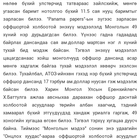
нөлөө бүхий улстөрчид татвараас зайлсхийж, мөнгө
Зурхай
угаасан баримт нотолгоо бүхий 11.5 сая нууц баримтыг
зарласан билээ. "Panama papers"-ын зүгээс зарласан
оффшортой холбоотой энэхүү мэдээлэлд Монголын 49
хүний нэр дурьдагдсан билээ. Үүнээс гадна гадаадад
байрлах дансандаа сая ам.доллар мартсан нэг л хүний
тухай бид мэдэж байсан. Тэгвэл энэхүү мэдээлэл
цацагдсанаас хойш монголчууд оффшор дансанд асар
мөнгө хадгалж байгаа тухай мэдээлэл хөвөрч эхэлсэн
билээ. Тухайлбал, АТОЗ-ийнхөн гэхэд нэр бүхий улстөрчид
оффшор дансанд 17 тэрбум ам.доллар нуусан гэж мэдээлж
байсан билээ. Харин Монгол Улсын Ерөнхийлөгч
Х.Баттулга ажлаа авсныхаа дараахан оффшор даснтай
холбоотой асуудлаар төрийн албан хаагчид, тэдний
хамаарал бүхий этгүүдүүдэд хандаж уриалга гаргаж, 49
хоногийн хугацаа өгсөн билээ. Тэгвэл тэрхүү хугацаа дуусч
байна. Тиймээс “Монголын мэдээ” сонин энэ удаагийн
“Онцлох хуудас”-аараа оффшортой холбоотой асуудлыг