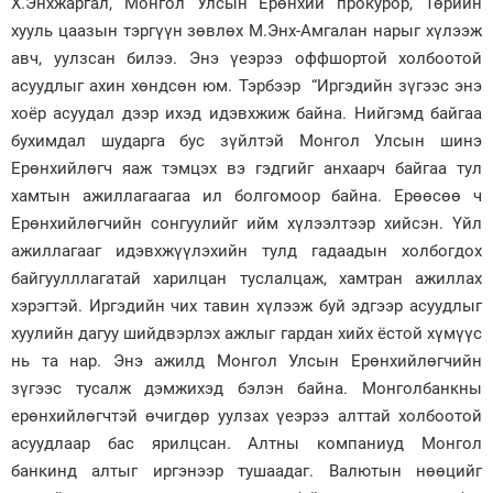
Х.Энхжаргал, Монгол Улсын Ерөнхий прокурор, Төрийн
хууль цаазын тэргүүн зөвлөх М.Энх-Амгалан нарыг хүлээж
авч, уулзсан билээ. Энэ үеэрээ оффшортой холбоотой
асуудлыг ахин хөндсөн юм. Тэрбээр “Иргэдийн зүгээс энэ
хоёр асуудал дээр ихэд идэвхжиж байна. Нийгэмд байгаа
бухимдал шударга бус зүйлтэй Монгол Улсын шинэ
Ерөнхийлөгч яаж тэмцэх вэ гэдгийг анхаарч байгаа тул
хамтын ажиллагаагаа ил болгомоор байна. Ерөөсөө ч
Ерөнхийлөгчийн сонгуулийг ийм хүлээлтээр хийсэн. Үйл
ажиллагааг идэвхжүүлэхийн тулд гадаадын холбогдох
байгуулллагатай харилцан туслалцаж, хамтран ажиллах
хэрэгтэй. Иргэдийн чих тавин хүлээж буй эдгээр асуудлыг
хуулийн дагуу шийдвэрлэх ажлыг гардан хийх ёстой хүмүүс
нь та нар. Энэ ажилд Монгол Улсын Ерөнхийлөгчийн
зүгээс тусалж дэмжихэд бэлэн байна. Монголбанкны
ерөнхийлөгчтэй өчигдөр уулзах үеэрээ алттай холбоотой
асуудлаар бас ярилцсан. Алтны компаниуд Монгол
банкинд алтыг иргэнээр тушаадаг. Валютын нөөцийг