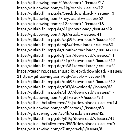
https://git.acwing.com/96ho/crack/-/issues/27
https://git.acwing.com/w1lq/crack/-/issues/12
https://gitlab.fhi.mpg.de/3eed/download/-/issues/13
https://git.acwing.com/7hvy/crack/-/issues/62
https://git.acwing.com/p12a/crack/-/issues/18
https://gitlab.fhi.mpg.de/41jj/download/-/issues/49
https://git.acwing.com/r0j3/crack/-/issues/41
https://gitlab.fhi.mpg.de/aq69/download/-/issues/62
https://gitlab.fhi.mpg.de/xj34/download/-/issues/30
https://gitlab.fhi.mpg.de/0mub/download/-/issues/107
https://gitlab.fhi.mpg.de/j12m/download/-/issues/111
https://gitlab.fhi.mpg.de/71p7/download/-/issues/42
https://gitlab.fhi.mpg.de/m351/download/-/issues/61
https://teaching.csap.snu.ac.kr/45yd/download/-/issues/1
2
https://git.acwing.com/0qlv/crack/-/issues/18
https://gitlab.fhi.mpg.de/oo69/download/-/issues/49
https://gitlab.fhi.mpg.de/r3i3/download/-/issues/63
https://gitlab.fhi.mpg.de/xh07/download/-/issues/17
https://git.acwing.com/6gt1/crack/-/issues/93
https://git.allthefallen.moe/7bjh/download/-/issues/14
https://git.acwing.com/qb59/crack/-/issues/63
https://git.acwing.com/z64h/crack/-/issues/42
https://gitlab.fhi.mpg.de/y89q/download/-/issues/49
https://git.allthefallen.moe/l855/download/-/issues/9
https://git.acwing.com/c7um/crack/-/issues/8