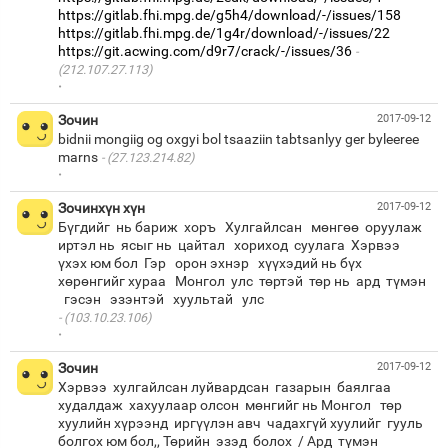
https://gitlab.fhi.mpg.de/g5h4/download/-/issues/158
https://gitlab.fhi.mpg.de/1g4r/download/-/issues/22
https://git.acwing.com/d9r7/crack/-/issues/36
(212.107.27.113)
·
Зочин
2017-09-12
bidnii mongiig og oxgyi bol tsaaziin tabtsanlyy ger byleeree
marns
(27.123.214.82)
·
Зочинхүн хүн
2017-09-12
Бүгдийг нь бариж хоръ Хулгайлсан мөнгөө оруулаж
иртэл нь ясыг нь цайтал хориход суулага Хэрвээ
үхэх юм бол Гэр орон эхнэр хүүхэдий нь бүх
хөрөнгийг хураа Монгол улс төртэй төр нь ард түмэн
(103.10.23.106)
·
Зочин
2017-09-12
Хэрвээ хулгайлсан луйвардсан газарын баялгаа
худалдаж хахуулаар олсон мөнгийг нь Монгол төр
хуулийн хүрээнд иргүүлэн авч чадахгүй хуулийг гууль
болгох юм бол,, Төрийн эзэд болох / Ард түмэн