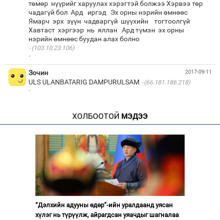
төмөр нүүрийг харуулах хэрэгтэй болжээ Хэрвээ төр
чадагүй бол Ард иргэд Эх орны нэрийн өмнөөс
Ямарч эрх зүүн чадваргүй шүүхийн тогтоолгүй
Хавтаст хэргээр нь яллан Ард түмэн эх орны
(103.10.23.106)
·
Зочин
2017-09-11
ULS ULANBATARIG DAMPURULSAM
(66.181.186.218)
·
ХОЛБООТОЙ
МЭДЭЭ
“Дэлхийн адууны өдөр”-ийн уралдаанд уясан
хүлэг нь түрүүлж, айрагдсан уяачдыг шагналаа