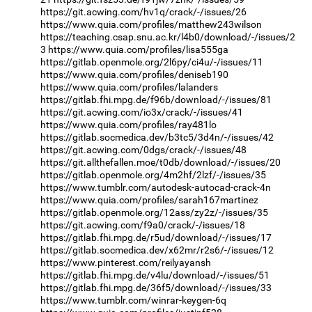
https://git.acwing.com/hv1q/crack/-/issues/26
https://www.quia.com/profiles/matthew243wilson
https://teaching.csap.snu.ac.kr/l4b0/download/-/issues/2
3
https://www.quia.com/profiles/lisa555ga
https://gitlab.openmole.org/2l6py/ci4u/-/issues/11
https://www.quia.com/profiles/deniseb190
https://www.quia.com/profiles/lalanders
https://gitlab.fhi.mpg.de/f96b/download/-/issues/81
https://git.acwing.com/io3x/crack/-/issues/41
https://www.quia.com/profiles/ray481lo
https://gitlab.socmedica.dev/b3tc5/3d4n/-/issues/42
https://git.acwing.com/0dgs/crack/-/issues/48
https://git.allthefallen.moe/t0db/download/-/issues/20
https://gitlab.openmole.org/4m2hf/2lzf/-/issues/35
https://www.tumblr.com/autodesk-autocad-crack-4n
https://www.quia.com/profiles/sarah167martinez
https://gitlab.openmole.org/12ass/zy2z/-/issues/35
https://git.acwing.com/f9a0/crack/-/issues/18
https://gitlab.fhi.mpg.de/r5ud/download/-/issues/17
https://gitlab.socmedica.dev/x62mr/r2s6/-/issues/12
https://www.pinterest.com/reilyayansh
https://gitlab.fhi.mpg.de/v4lu/download/-/issues/51
https://gitlab.fhi.mpg.de/36f5/download/-/issues/33
https://www.tumblr.com/winrar-keygen-6q