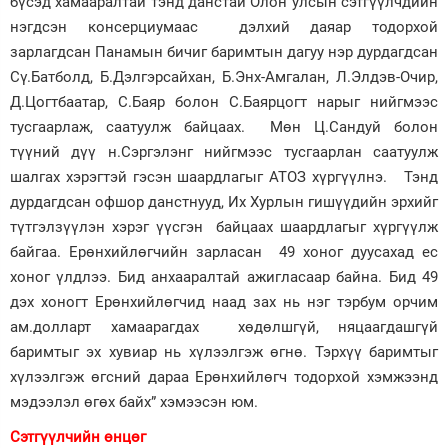
бүсэд хамааралтай тэнд данстай Олон улсын сэтгүүлчдийн
нэгдсэн консерциумаас дэлхий даяар тодорхой
зарлагдсан Панамын бичиг баримтын дагуу нэр дурдагдсан
Сү.Батболд, Б.Дэлгэрсайхан, Б.Энх-Амгалан, Л.Элдэв-Очир,
Д.Цогтбаатар, С.Баяр болон С.Баярцогт нарыг нийгмээс
тусгаарлаж, саатуулж байцаах. Мөн Ц.Сандуй болон
түүний дүү н.Сэргэлэнг нийгмээс тусгаарлан саатуулж
шалгах хэрэгтэй гэсэн шаардлагыг АТОЗ хүргүүлнэ. Тэнд
дурдагдсан офшор данстнууд, Их Хурлын гишүүдийн эрхийг
түтгэлзүүлэн хэрэг үүсгэн байцаах шаардлагыг хүргүүлж
байгаа. Ерөнхийлөгчийн зарласан 49 хоног дуусахад ес
хоног үлдлээ. Бид анхааралтай ажигласаар байна. Бид 49
дэх хоногт Ерөнхийлөгчид наад зах нь нэг тэрбум орчим
ам.долларт хамаарагдах хөдөлшгүй, няцаагдашгүй
баримтыг эх хувиар нь хүлээлгэж өгнө. Тэрхүү баримтыг
хүлээлгэж өгсний дараа Ерөнхийлөгч тодорхой хэмжээнд
мэдээлэл өгөх байх” хэмээсэн юм.
Сэтгүүлчийн өнцөг