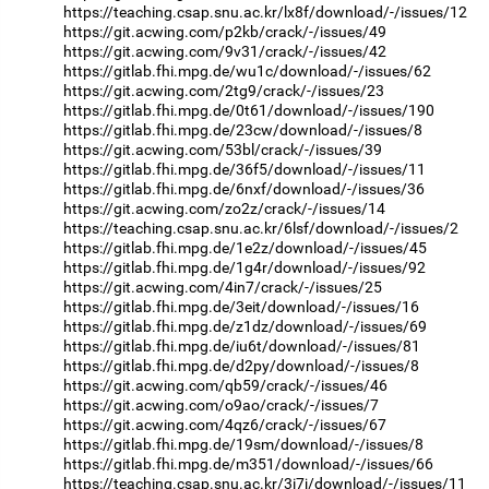
https://teaching.csap.snu.ac.kr/lx8f/download/-/issues/12
https://git.acwing.com/p2kb/crack/-/issues/49
https://git.acwing.com/9v31/crack/-/issues/42
https://gitlab.fhi.mpg.de/wu1c/download/-/issues/62
https://git.acwing.com/2tg9/crack/-/issues/23
https://gitlab.fhi.mpg.de/0t61/download/-/issues/190
https://gitlab.fhi.mpg.de/23cw/download/-/issues/8
https://git.acwing.com/53bl/crack/-/issues/39
https://gitlab.fhi.mpg.de/36f5/download/-/issues/11
https://gitlab.fhi.mpg.de/6nxf/download/-/issues/36
https://git.acwing.com/zo2z/crack/-/issues/14
https://teaching.csap.snu.ac.kr/6lsf/download/-/issues/2
https://gitlab.fhi.mpg.de/1e2z/download/-/issues/45
https://gitlab.fhi.mpg.de/1g4r/download/-/issues/92
https://git.acwing.com/4in7/crack/-/issues/25
https://gitlab.fhi.mpg.de/3eit/download/-/issues/16
https://gitlab.fhi.mpg.de/z1dz/download/-/issues/69
https://gitlab.fhi.mpg.de/iu6t/download/-/issues/81
https://gitlab.fhi.mpg.de/d2py/download/-/issues/8
https://git.acwing.com/qb59/crack/-/issues/46
https://git.acwing.com/o9ao/crack/-/issues/7
https://git.acwing.com/4qz6/crack/-/issues/67
https://gitlab.fhi.mpg.de/19sm/download/-/issues/8
https://gitlab.fhi.mpg.de/m351/download/-/issues/66
https://teaching.csap.snu.ac.kr/3i7j/download/-/issues/11