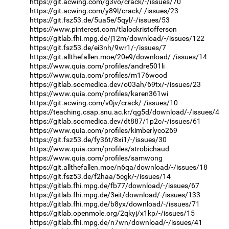
https://git.acwing.com/g3vo/crack/-/issues/70
https://git.acwing.com/y89l/crack/-/issues/23
https://git.fsz53.de/5ua5e/5qyl/-/issues/53
https://www.pinterest.com/tlalockristofferson
https://gitlab.fhi.mpg.de/j12m/download/-/issues/122
https://git.fsz53.de/ei3nh/9wr1/-/issues/7
https://git.allthefallen.moe/20e9/download/-/issues/14
https://www.quia.com/profiles/andre501li
https://www.quia.com/profiles/m176wood
https://gitlab.socmedica.dev/o03ah/69tx/-/issues/23
https://www.quia.com/profiles/karen361wi
https://git.acwing.com/v0jv/crack/-/issues/10
https://teaching.csap.snu.ac.kr/qg5d/download/-/issues/4
https://gitlab.socmedica.dev/dt887/1p2c/-/issues/61
https://www.quia.com/profiles/kimberlyco269
https://git.fsz53.de/fy36t/8xi1/-/issues/30
https://www.quia.com/profiles/strobichaud
https://www.quia.com/profiles/samwong
https://git.allthefallen.moe/n6qa/download/-/issues/18
https://git.fsz53.de/f2haa/5cgk/-/issues/14
https://gitlab.fhi.mpg.de/fb77/download/-/issues/67
https://gitlab.fhi.mpg.de/3eit/download/-/issues/133
https://gitlab.fhi.mpg.de/b8yx/download/-/issues/71
https://gitlab.openmole.org/2qkyj/x1kp/-/issues/15
https://gitlab.fhi.mpg.de/n7wn/download/-/issues/41