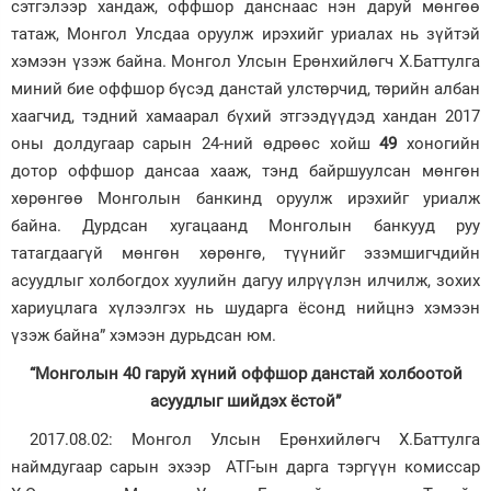
сэтгэлээр хандаж, оффшор данснаас нэн даруй мөнгөө
татаж, Монгол Улсдаа оруулж ирэхийг уриалах нь зүйтэй
хэмээн үзэж байна. Монгол Улсын Ерөнхийлөгч Х.Баттулга
миний бие оффшор бүсэд данстай улстөрчид, төрийн албан
хаагчид, тэдний хамаарал бүхий этгээдүүдэд хандан 2017
оны долдугаар сарын 24-ний өдрөөс хойш
49
хоногийн
дотор оффшор дансаа хааж, тэнд байршуулсан мөнгөн
хөрөнгөө Монголын банкинд оруулж ирэхийг уриалж
байна. Дурдсан хугацаанд Монголын банкууд руу
татагдаагүй мөнгөн хөрөнгө, түүнийг эзэмшигчдийн
асуудлыг холбогдох хуулийн дагуу илрүүлэн илчилж, зохих
хариуцлага хүлээлгэх нь шударга ёсонд нийцнэ хэмээн
үзэж байна” хэмээн дурьдсан юм.
“Монголын 40 гаруй хүний оффшор данстай холбоотой
асуудлыг шийдэх ёстой”
2017.08.02: Монгол Улсын Ерөнхийлөгч Х.Баттулга
наймдугаар сарын эхээр АТГ-ын дарга тэргүүн комиссар