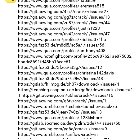
https://www.quia.com/profiles/natek394
https://www.quia.com/profiles/jeremysa515
https://git.acwing.com/4in7/crack/-/issues/27
https://git.acwing.com/gg7z/crack/-/issues/13
https://git.acwing.com/zu87/crack/-/issues/44
https://www.quia.com/profiles/justin1223
https://git.acwing.com/uv42/crack/-/issues/47
https://www.quia.com/profiles/kristina371ha
https://git.fsz53.de/m8dl5/sc5a/-/issues/56
https://www.quia.com/profiles/anthonyn408
https://www.noteflight.com/profile/256c987b21ae875802
bbade8691fd48bb16ede61
https://git.fsz53.de/3fzec/st3g/-/issues/12
https://www.quia.com/profiles/christina142davis
https://git.fsz53.de/9p5b7/s9lv/-/issues/48
https://gitlab.fhi.mpg.de/xh07/download/-/issues/4
https://teaching.csap.snu.ac.kr/qg5d/download/-/issues/1
1
https://git.acwing.com/u6he/crack/-/issues/16
https://git.acwing.com/q6tv/crack/-/issues/1
https://www.tumblr.com/technic-launcher-crack-xo
https://git.fsz53.de/4jear/7v0z/-/issues/13
https://www.quia.com/profiles/j123kishore
https://gitlab.socmedica.dev/p2lrh/2de7/-/issues/50
https://git.acwing.com/yg6e/crack/-/issues/9
https://www.tumblr.com/airflow-crack-rn