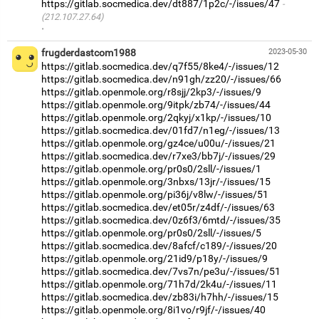
https://gitlab.socmedica.dev/dt887/1p2c/-/issues/47
(212.107.27.64)
·
frugderdastcom1988
2023-05-30
https://gitlab.socmedica.dev/q7f55/8ke4/-/issues/12
https://gitlab.socmedica.dev/n91gh/zz20/-/issues/66
https://gitlab.openmole.org/r8sjj/2kp3/-/issues/9
https://gitlab.openmole.org/9itpk/zb74/-/issues/44
https://gitlab.openmole.org/2qkyj/x1kp/-/issues/10
https://gitlab.socmedica.dev/01fd7/n1eg/-/issues/13
https://gitlab.openmole.org/gz4ce/u00u/-/issues/21
https://gitlab.socmedica.dev/r7xe3/bb7j/-/issues/29
https://gitlab.openmole.org/pr0s0/2sll/-/issues/1
https://gitlab.openmole.org/3nbxs/13jr/-/issues/15
https://gitlab.openmole.org/pi36j/v8lw/-/issues/51
https://gitlab.socmedica.dev/et05r/z4df/-/issues/63
https://gitlab.socmedica.dev/0z6f3/6mtd/-/issues/35
https://gitlab.openmole.org/pr0s0/2sll/-/issues/5
https://gitlab.socmedica.dev/8afcf/c189/-/issues/20
https://gitlab.openmole.org/21id9/p18y/-/issues/9
https://gitlab.socmedica.dev/7vs7n/pe3u/-/issues/51
https://gitlab.openmole.org/71h7d/2k4u/-/issues/11
https://gitlab.socmedica.dev/zb83i/h7hh/-/issues/15
https://gitlab.openmole.org/8i1vo/r9jf/-/issues/40