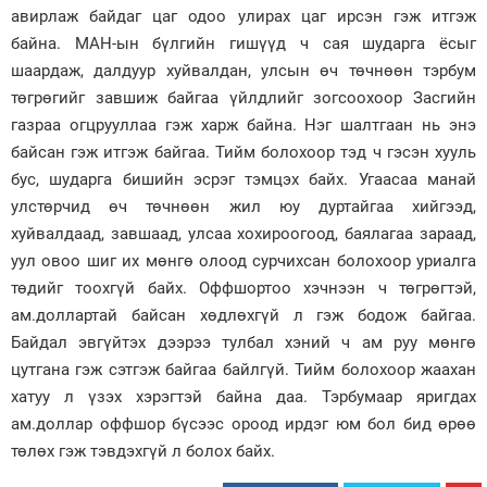
авирлаж байдаг цаг одоо улирах цаг ирсэн гэж итгэж
байна. МАН-ын бүлгийн гишүүд ч сая шударга ёсыг
шаардаж, далдуур хуйвалдан, улсын өч төчнөөн тэрбум
төгрөгийг завшиж байгаа үйлдлийг зогсоохоор Засгийн
газраа огцрууллаа гэж харж байна. Нэг шалтгаан нь энэ
байсан гэж итгэж байгаа. Тийм болохоор тэд ч гэсэн хууль
бус, шударга бишийн эсрэг тэмцэх байх. Угаасаа манай
улстөрчид өч төчнөөн жил юу дуртайгаа хийгээд,
хуйвалдаад, завшаад, улсаа хохироогоод, баялагаа зараад,
уул овоо шиг их мөнгө олоод сурчихсан болохоор уриалга
төдийг тоохгүй байх. Оффшортоо хэчнээн ч төгрөгтэй,
ам.доллартай байсан хөдлөхгүй л гэж бодож байгаа.
Байдал эвгүйтэх дээрээ тулбал хэний ч ам руу мөнгө
цутгана гэж сэтгэж байгаа байлгүй. Тийм болохоор жаахан
хатуу л үзэх хэрэгтэй байна даа. Тэрбумаар яригдах
ам.доллар оффшор бүсээс ороод ирдэг юм бол бид өрөө
төлөх гэж тэвдэхгүй л болох байх.