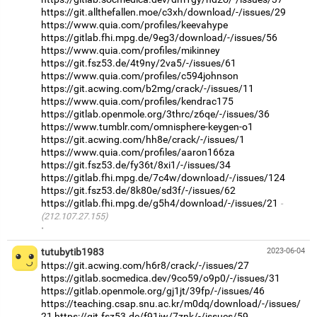
https://git.allthefallen.moe/c3xh/download/-/issues/29
https://www.quia.com/profiles/keevahype
https://gitlab.fhi.mpg.de/9eg3/download/-/issues/56
https://www.quia.com/profiles/mikinney
https://git.fsz53.de/4t9ny/2va5/-/issues/61
https://www.quia.com/profiles/c594johnson
https://git.acwing.com/b2mg/crack/-/issues/11
https://www.quia.com/profiles/kendrac175
https://gitlab.openmole.org/3thrc/z6qe/-/issues/36
https://www.tumblr.com/omnisphere-keygen-o1
https://git.acwing.com/hh8e/crack/-/issues/1
https://www.quia.com/profiles/aaron166za
https://git.fsz53.de/fy36t/8xi1/-/issues/34
https://gitlab.fhi.mpg.de/7c4w/download/-/issues/124
https://git.fsz53.de/8k80e/sd3f/-/issues/62
https://gitlab.fhi.mpg.de/g5h4/download/-/issues/21
(212.107.27.155)
·
tutubytib1983
2023-06-04
https://git.acwing.com/h6r8/crack/-/issues/27
https://gitlab.socmedica.dev/9co59/o9p0/-/issues/31
https://gitlab.openmole.org/gj1jt/39fp/-/issues/46
https://teaching.csap.snu.ac.kr/m0dq/download/-/issues/
21
https://git.fsz53.de/f91jw/7znk/-/issues/59