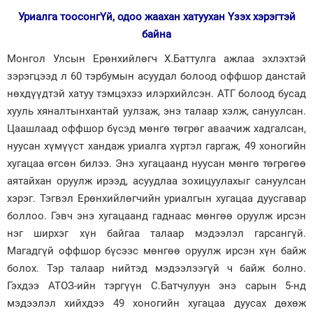
Уриалга тоосонгҮй, одоо жаахан хатуухан Үзэх хэрэгтэй
байна
Монгол Улсын Ерөнхийлөгч Х.Баттулга ажлаа эхлэхтэй
зэрэгцээд л 60 тэрбумын асуудал болоод оффшор данстай
нөхдүүдтэй хатуу тэмцэхээ илэрхийлсэн. АТГ болоод бусад
хууль хяналтынхантай уулзаж, энэ талаар хэлж, сануулсан.
Цаашлаад оффшор бүсэд мөнгө төгрөг аваачиж хадгалсан,
нуусан хүмүүст хандаж уриалга хүртэл гаргаж, 49 хоногийн
хугацаа өгсөн билээ. Энэ хугацаанд нуусан мөнгө төгрөгөө
аятайхан оруулж ирээд, асуудлаа зохицуулахыг сануулсан
хэрэг. Тэгвэл Ерөнхийлөгчийн уриалгын хугацаа дуусгавар
боллоо. Гэвч энэ хугацаанд гаднаас мөнгөө оруулж ирсэн
нэг ширхэг хүн байгаа талаар мэдээлэл гарсангүй.
Магадгүй оффшор бүсээс мөнгөө оруулж ирсэн хүн байж
болох. Тэр талаар нийтэд мэдээлээгүй ч байж болно.
Гэхдээ АТОЗ-ийн тэргүүн С.Батчулуун энэ сарын 5-нд
мэдээлэл хийхдээ 49 хоногийн хугацаа дуусах дөхөж