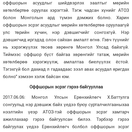
оффшорын асуудлыг шийдвэрлэх заалтыг мөрийн
хөтөлбөртөө оруулах хэрэгтэй. Тэгж чадсан хүнийг АТОЗ
болон Монголын ард түмэн дэмжих болно. Харин
оффшорын эсрэг асуудлыг мөрийн хөтөлбөртөө оруулаагүй
улс төрийн хүчин, нэр дэвшигчийг сонгохгүй. Нэр
дэвшигчид иргэдэд олон сайхан амлалт өгнө. Гэвч түүнийг
нь хэрэгжүүлэх төсөв хөрөнгө Монгол Улсад байхгүй.
Тиймээс оффшор бүст байгаа хөрөнгийг татаж, мөрийн
хөтөлбөрөө хэрэгжүүлж, амлалтаа биелүүлэх ёстой.
Тэгэхгүй бол дахиад л гадаадаас зээл авах асуудал яригдах
болно” хэмээн хэлж байсан юм.
Оффшорын эсрэг гэрээ байгууллаа
2017.06.06: Монгол Улсын Ерөнхийлөгч Х.Баттулга
сонгуульд нэр дэвшиж байх үедээ буюу сурталчилгааныхаа
нээлтийн үеэр АТОЗ-тэй оффшорын эсрэг хамтарч
ажиллахаар гэрээ байгуулсан билээ. Тэрбээр гэрээ
байгуулах үедээ Ерөнхийлөгч болбол оффшорын эсрэг