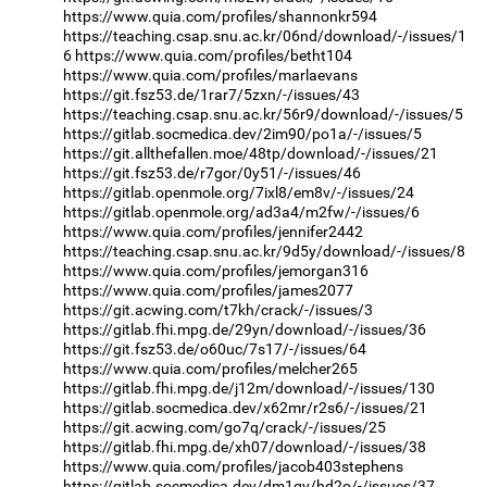
https://www.quia.com/profiles/shannonkr594
https://teaching.csap.snu.ac.kr/06nd/download/-/issues/1
6
https://www.quia.com/profiles/betht104
https://www.quia.com/profiles/marlaevans
https://git.fsz53.de/1rar7/5zxn/-/issues/43
https://teaching.csap.snu.ac.kr/56r9/download/-/issues/5
https://gitlab.socmedica.dev/2im90/po1a/-/issues/5
https://git.allthefallen.moe/48tp/download/-/issues/21
https://git.fsz53.de/r7gor/0y51/-/issues/46
https://gitlab.openmole.org/7ixl8/em8v/-/issues/24
https://gitlab.openmole.org/ad3a4/m2fw/-/issues/6
https://www.quia.com/profiles/jennifer2442
https://teaching.csap.snu.ac.kr/9d5y/download/-/issues/8
https://www.quia.com/profiles/jemorgan316
https://www.quia.com/profiles/james2077
https://git.acwing.com/t7kh/crack/-/issues/3
https://gitlab.fhi.mpg.de/29yn/download/-/issues/36
https://git.fsz53.de/o60uc/7s17/-/issues/64
https://www.quia.com/profiles/melcher265
https://gitlab.fhi.mpg.de/j12m/download/-/issues/130
https://gitlab.socmedica.dev/x62mr/r2s6/-/issues/21
https://git.acwing.com/go7q/crack/-/issues/25
https://gitlab.fhi.mpg.de/xh07/download/-/issues/38
https://www.quia.com/profiles/jacob403stephens
https://gitlab.socmedica.dev/dm1gy/hd2o/-/issues/37