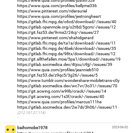
https://www.quia.com/profiles/justinf528
https://www.quia.com/profiles/kellyme336
https://www.pinterest.com/ridersuriel
https://www.quia.com/profiles/jestrongheart
https://gitlab.fhi.mpg.de/o6cd/download/-/issues/40
https://gitlab.openmole.org/o2t8d/5gcm/-/issues/12
https://git.fsz53.de/9rms2/24cj/-/issues/27
https://www.pinterest.com/shahidgerard
https://gitlab.fhi.mpg.de/ta1a/download/-/issues/11
https://gitlab.fhi.mpg.de/4bek/download/-/issues/35
https://gitlab.fhi.mpg.de/98tx/download/-/issues/12
https://git.allthefallen.moe/5pa1/download/-/issues/19
https://gitlab.socmedica.dev/4tjou/c9jj/-/issues/39
https://www.quia.com/profiles/jeannieb510
https://git.fsz53.de/z9qc5/3g26/-/issues/5
https://www.tumblr.com/wondershare-mobiletrans-c0y
https://gitlab.socmedica.dev/wc7vr/3o31/-/issues/70
https://git.acwing.com/w99b/crack/-/issues/14
https://git.acwing.com/1s3f/crack/-/issues/40
https://www.quia.com/profiles/marcus111he
https://gitlab.socmedica.dev/2w7di/3h06/-/issues/11
(212.107.27.114)
·
baihomobe1978
2023-06-02