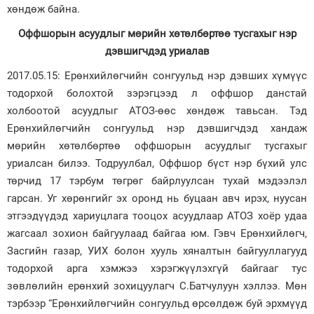
хөндөж байна.
Оффшорын асуудлыг мөрийн хөтөлбөртөө тусгахыг нэр
дэвшигчдэд уриалав
2017.05.15: Ерөнхийлөгчийн сонгуульд нэр дэвших хүмүүс
тодорхой болохтой зэрэгцээд л оффшор данстай
холбоотой асуудлыг АТОЗ-өөс хөндөж тавьсан. Тэд
Ерөнхийлөгчийн сонгуульд нэр дэвшигчдэд хандаж
мөрийн хөтөлбөртөө оффшорын асуудлыг тусгахыг
уриалсан билээ. Тодруулбал, Оффшор бүст нэр бүхий улс
төрчид 17 тэрбум төгрөг байрлуулсан тухай мэдээлэл
гарсан. Уг хөрөнгийг эх оронд нь буцаан авч ирэх, нуусан
этгээдүүдэд хариуцлага тооцох асуудлаар АТОЗ хоёр удаа
жагсаал зохион байгуулаад байгаа юм. Гэвч Ерөнхийлөгч,
Засгийн газар, УИХ болон хууль хяналтын байгууллагууд
тодорхой арга хэмжээ хэрэгжүүлэхгүй байгааг тус
зөвлөлийн ерөнхий зохицуулагч С.Батчулуун хэллээ. Мөн
тэрбээр “Ерөнхийлөгчийн сонгуульд өрсөлдөж буй эрхмүүд