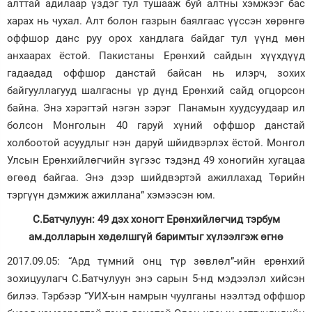
алттай адилаар үздэг тул тушааж буй алтны хэмжээг бас
харах нь чухал. Алт болон газрын баялгаас үүссэн хөрөнгө
оффшор данс руу орох хандлага байдаг тул үүнд мөн
анхаарах ёстой. Пакистаны Ерөнхий сайдын хүүхдүүд
гадаадад оффшор данстай байсан нь илэрч, зохих
байгууллагууд шалгасны үр дүнд Ерөнхий сайд огцорсон
байна. Энэ хэрэгтэй нэгэн зэрэг Панамын хуудсуудаар ил
болсон Монголын 40 гаруй хүний оффшор данстай
холбоотой асуудлыг нэн даруй шйидвэрлэх ёстой. Монгол
Улсын Ерөнхийлөгчийн зүгээс тэдэнд 49 хоногийн хугацаа
өгөөд байгаа. Энэ дээр шийдвэртэй ажиллахад Төрийн
тэргүүн дэмжиж ажиллана” хэмээсэн юм.
С.Батчулуун: 49 дэх хоногт Ерөнхийлөгчид тэрбум
ам.долларын хөдөлшгүй баримтыг хүлээлгэж өгнө
2017.09.05: “Ард түмний онц түр зөвлөл”-ийн ерөнхий
зохицуулагч С.Батчулуун энэ сарын 5-нд мэдээлэл хийсэн
билээ. Тэрбээр “УИХ-ын намрын чуулганы нээлтэд оффшор