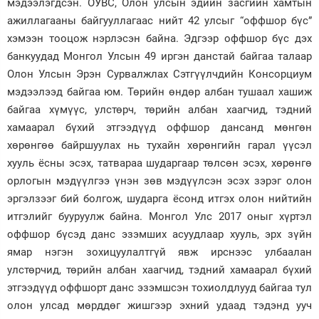
мэдээлэгдсэн. ОУВС, Олон улсын эдийн засгийн хамтын
ажиллагааны байгууллагаас нийт 42 улсыг “оффшор бүс”
хэмээн тооцож нэрлэсэн байна. Эдгээр оффшор бүс дэх
банкуудад Монгол Улсын 49 иргэн данстай байгаа талаар
Олон Улсын Эрэн Сурвалжлах Сэтгүүлчдийн Консорциум
мэдээлээд байгаа юм. Төрийн өндөр албан тушаал хашиж
байгаа хүмүүс, улстөрч, төрийн албан хаагчид, тэдний
хамаарал бүхий этгээдүүд оффшор дансанд мөнгөн
хөрөнгөө байршуулах нь тухайн хөрөнгийн гарал үүсэл
хууль ёсны эсэх, татвараа шударгаар төлсөн эсэх, хөрөнгө
орлогын мэдүүлгээ үнэн зөв мэдүүлсэн эсэх зэрэг олон
эргэлзээг бий болгож, шударга ёсонд итгэх олон нийтийн
итгэлийг бууруулж байна. Монгол Улс 2017 оныг хүртэл
оффшор бүсэд данс эзэмших асуудлаар хууль, эрх зүйн
ямар нэгэн зохицуулалтгүй явж ирснээс улбаалан
улстөрчид, төрийн албан хаагчид, тэдний хамаарал бүхий
этгээдүүд оффшорт данс эзэмшсэн тохиолдлууд байгаа тул
олон улсад мөрддөг жишгээр эхний удаад тэдэнд ууч