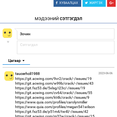
ХУВААЛЦАХ
ЖИРГЭХ
МЭДЭЭНИЙ
СЭТГЭГДЭЛ
Цагаар
taucerholi1988
2023-06-06
https://git.acwing.com/9vr2/crack/-/issues/19
https://git.acwing.com/w99b/crack/-/issues/43
https://git.fsz53.de/5xlsg/i23c/-/issues/19
https://git.acwing.com/cv64/crack/-/issues/55
https://git.acwing.com/kt4k/crack/-/issues/9
https://www.quia.com/profiles/carolynmiller
https://www.quia.com/profiles/megan541wilson
https://git.fsz53.de/p51m4/tw4l/-/issues/42
https://git.acwing.com/m32w/crack/-/issues/15