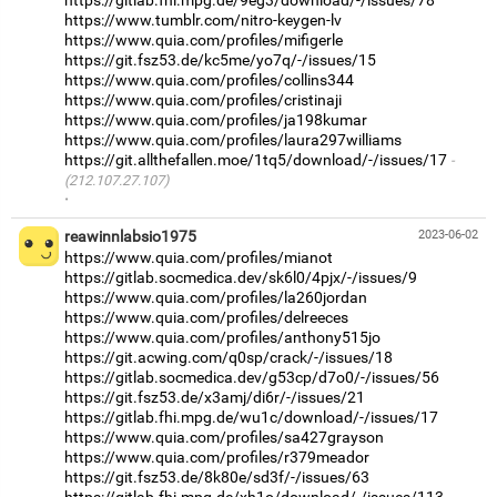
https://www.tumblr.com/nitro-keygen-lv
https://www.quia.com/profiles/mifigerle
https://git.fsz53.de/kc5me/yo7q/-/issues/15
https://www.quia.com/profiles/collins344
https://www.quia.com/profiles/cristinaji
https://www.quia.com/profiles/ja198kumar
https://www.quia.com/profiles/laura297williams
https://git.allthefallen.moe/1tq5/download/-/issues/17
(212.107.27.107)
·
reawinnlabsio1975
2023-06-02
https://www.quia.com/profiles/mianot
https://gitlab.socmedica.dev/sk6l0/4pjx/-/issues/9
https://www.quia.com/profiles/la260jordan
https://www.quia.com/profiles/delreeces
https://www.quia.com/profiles/anthony515jo
https://git.acwing.com/q0sp/crack/-/issues/18
https://gitlab.socmedica.dev/g53cp/d7o0/-/issues/56
https://git.fsz53.de/x3amj/di6r/-/issues/21
https://gitlab.fhi.mpg.de/wu1c/download/-/issues/17
https://www.quia.com/profiles/sa427grayson
https://www.quia.com/profiles/r379meador
https://git.fsz53.de/8k80e/sd3f/-/issues/63
https://gitlab.fhi.mpg.de/xh1o/download/-/issues/113