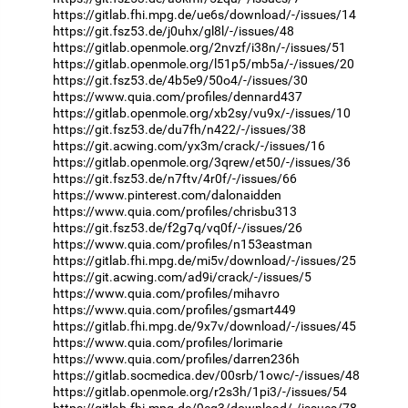
https://gitlab.fhi.mpg.de/ue6s/download/-/issues/14
https://git.fsz53.de/j0uhx/gl8l/-/issues/48
https://gitlab.openmole.org/2nvzf/i38n/-/issues/51
https://gitlab.openmole.org/l51p5/mb5a/-/issues/20
https://git.fsz53.de/4b5e9/50o4/-/issues/30
https://www.quia.com/profiles/dennard437
https://gitlab.openmole.org/xb2sy/vu9x/-/issues/10
https://git.fsz53.de/du7fh/n422/-/issues/38
https://git.acwing.com/yx3m/crack/-/issues/16
https://gitlab.openmole.org/3qrew/et50/-/issues/36
https://git.fsz53.de/n7ftv/4r0f/-/issues/66
https://www.pinterest.com/dalonaidden
https://www.quia.com/profiles/chrisbu313
https://git.fsz53.de/f2g7q/vq0f/-/issues/26
https://www.quia.com/profiles/n153eastman
https://gitlab.fhi.mpg.de/mi5v/download/-/issues/25
https://git.acwing.com/ad9i/crack/-/issues/5
https://www.quia.com/profiles/mihavro
https://www.quia.com/profiles/gsmart449
https://gitlab.fhi.mpg.de/9x7v/download/-/issues/45
https://www.quia.com/profiles/lorimarie
https://www.quia.com/profiles/darren236h
https://gitlab.socmedica.dev/00srb/1owc/-/issues/48
https://gitlab.openmole.org/r2s3h/1pi3/-/issues/54
https://gitlab.fhi.mpg.de/9eg3/download/-/issues/78