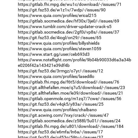
https://gitlab.fhi.mpg.de/wu1c/download/-/issues/71
https://git.fsz53.de/w1z1v/7wdp/-/issues/90
https://www.quia.com/profiles/erical215
https://gitlab.socmedica.dev/hf30x/3je0/-/issues/69
https://www.tumblr.com/driver-updater-crack-s5
https://gitlab.socmedica.dev/2gf0i/vp8s/-/issues/37
https://git.fsz53.de/4iogl/on29/-/issues/65
https://www.quia.com/profiles/billyshields
https://www.quia.com/profiles/steven1059
https://www.start.gg/user/ceb693d3
https://www.noteflight.com/profile/9b04b90033d6a3a34b
e0206f42a143421e39df4b
https://git.fsz53.de/3rmgz/o7yr/-/issues/12
https://www.quia.com/profiles/lasedillo
https://gitlab.fhi.mpg.de/f6t5/download/-/issues/76
https://git.allthefallen.moe/q7u5/download/-/issues/23
https://git.allthefallen.moe/le39/download/-/issues/21
https://gitlab.openmole.org/m1zq7/7cwe/-/issues/56
https://git.fsz53.de/v4qk5/y83a/-/issues/25
https://www.quia.com/profiles/chalbano
https://git.acwing.com/7nxy/crack/-/issues/47
https://gitlab.socmedica.dev/z588l/5u01/-/issues/24
https://gitlab.fhi.mpg.de/u801/download/-/issues/184
https://git.fsz53.de/e6mfa/ln6a/-/issues/17
https://git.fsz53.de/cd53q/59tu/-/issues/37