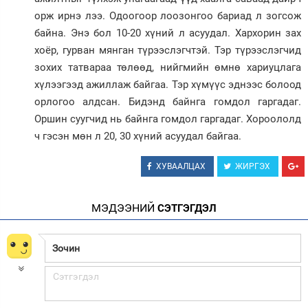
орж ирнэ лээ. Одоогоор лоозонгоо бариад л зогсож
байна. Энэ бол 10-20 хүний л асуудал. Хархорин зах
хоёр, гурван мянган түрээслэгчтэй. Тэр түрээслэгчид
зохих татвараа төлөөд, нийгмийн өмнө хариуцлага
хүлээгээд ажиллаж байгаа. Тэр хүмүүс эднээс болоод
орлогоо алдсан. Бидэнд байнга гомдол гаргадаг.
Оршин суугчид нь байнга гомдол гаргадаг. Хороололд
ч гэсэн мөн л 20, 30 хүний асуудал байгаа.
ХУВААЛЦАХ
ЖИРГЭХ
МЭДЭЭНИЙ
СЭТГЭГДЭЛ