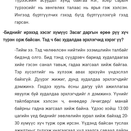
Түрээсийн асуудал хүнд байгаа нэг, хоёр сарын
түрээсийг нь хөнгөлөх талаас нь ярья гэж хэлсэн.
Ингээд бүртгүүлчих гэхэд бүгд бүртгүүлэхгүй гээд
гарсан.
-Биднийг ирэхэд хэсэг хүмүүс Засаг даргын өрөө рүү хүч
түрэн орж байсан. Тэд ч бас худалдаа эрхлэгчид хэрэг үү?
-Тийм ээ. Тэд чөлөөлсөн нийтийн эзэмшлийн талбайг
бидэнд олго. Бид тэнд сүүдрэвч бариад худалдаагаа
хийе гэсэн санал тавьж, гадаа жагсаал хийж байгаа.
Тэр хүсэлтийг нь хүлээж авах эрхзүйн үндэслэл
байхгүй. Дүүрэг жижиг, дунд худалдаа эрхлэгчдийг
дэмжинэ. Гэхдээ хууль ёсны дагуу үйл ажиллагаа
явуулж буй худалдаа эрхлэгчдийг л дэмжинэ. Үүнийг
тайлбарлаж хэлсэн ч, өнөөдөр /өчигдөр/ манай
байрны гадна жагсаал хийж байна. Үдээс хойш 13:00
цагийн үед биднийг зөвлөлийн хурал хийж байхад 20-
30 хүмүүс хүч түрж орж ирсэн. Үүдэнд байсан туслах
ажилтныг түлхэж унагаагаад үүд хаалга саваад дайрч