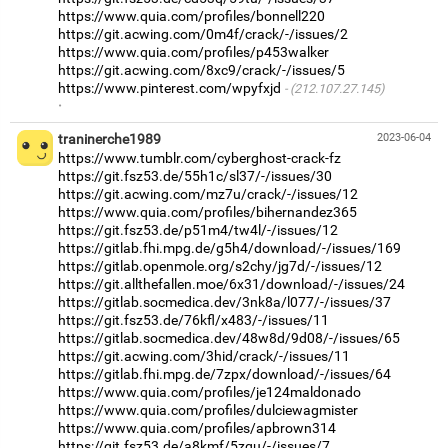
https://www.quia.com/profiles/bonnell220
https://git.acwing.com/0m4f/crack/-/issues/2
https://www.quia.com/profiles/p453walker
https://git.acwing.com/8xc9/crack/-/issues/5
https://www.pinterest.com/wpyfxjd
(212.107.27.145)
·
traninerche1989
2023-06-04
https://www.tumblr.com/cyberghost-crack-fz
https://git.fsz53.de/55h1c/sl37/-/issues/30
https://git.acwing.com/mz7u/crack/-/issues/12
https://www.quia.com/profiles/bihernandez365
https://git.fsz53.de/p51m4/tw4l/-/issues/12
https://gitlab.fhi.mpg.de/g5h4/download/-/issues/169
https://gitlab.openmole.org/s2chy/jg7d/-/issues/12
https://git.allthefallen.moe/6x31/download/-/issues/24
https://gitlab.socmedica.dev/3nk8a/l077/-/issues/37
https://git.fsz53.de/76kfl/x483/-/issues/11
https://gitlab.socmedica.dev/48w8d/9d08/-/issues/65
https://git.acwing.com/3hid/crack/-/issues/11
https://gitlab.fhi.mpg.de/7zpx/download/-/issues/64
https://www.quia.com/profiles/je124maldonado
https://www.quia.com/profiles/dulciewagmister
https://www.quia.com/profiles/apbrown314
https://git.fsz53.de/a8kmf/5zqu/-/issues/7