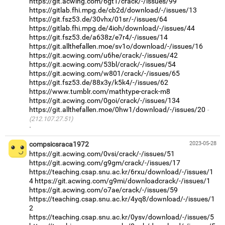
https://git.acwing.com/6gt1/crack/-/issues/99
https://gitlab.fhi.mpg.de/cb2d/download/-/issues/13
https://git.fsz53.de/30vhx/01sr/-/issues/64
https://gitlab.fhi.mpg.de/4ioh/download/-/issues/44
https://git.fsz53.de/a638z/e7r4/-/issues/14
https://git.allthefallen.moe/sv1o/download/-/issues/16
https://git.acwing.com/u6he/crack/-/issues/42
https://git.acwing.com/53bl/crack/-/issues/54
https://git.acwing.com/w801/crack/-/issues/65
https://git.fsz53.de/88x3y/k5k4/-/issues/62
https://www.tumblr.com/mathtype-crack-m8
https://git.acwing.com/0goi/crack/-/issues/134
https://git.allthefallen.moe/0hw1/download/-/issues/20
(212.107.27.51)
·
compsicsraca1972
2023-05-28
https://git.acwing.com/0vsi/crack/-/issues/51
https://git.acwing.com/g9gm/crack/-/issues/17
https://teaching.csap.snu.ac.kr/6rxu/download/-/issues/1
4
https://git.acwing.com/g9mi/downloadcrack/-/issues/1
https://git.acwing.com/o7ae/crack/-/issues/59
https://teaching.csap.snu.ac.kr/4yq8/download/-/issues/1
2
https://teaching.csap.snu.ac.kr/0ysv/download/-/issues/5