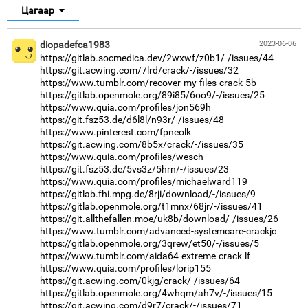
Цагаар
diopadefca1983
2023-06-06
https://gitlab.socmedica.dev/2wxwf/z0b1/-/issues/44
https://git.acwing.com/7lrd/crack/-/issues/32
https://www.tumblr.com/recover-my-files-crack-5b
https://gitlab.openmole.org/89i85/6oo9/-/issues/25
https://www.quia.com/profiles/jon569h
https://git.fsz53.de/d6l8l/n93r/-/issues/48
https://www.pinterest.com/fpneolk
https://git.acwing.com/8b5x/crack/-/issues/35
https://www.quia.com/profiles/wesch
https://git.fsz53.de/5vs3z/5hrn/-/issues/23
https://www.quia.com/profiles/michaelward119
https://gitlab.fhi.mpg.de/8rji/download/-/issues/9
https://gitlab.openmole.org/t1mnx/68jr/-/issues/41
https://git.allthefallen.moe/uk8b/download/-/issues/26
https://www.tumblr.com/advanced-systemcare-crackjc
https://gitlab.openmole.org/3qrew/et50/-/issues/5
https://www.tumblr.com/aida64-extreme-crack-lf
https://www.quia.com/profiles/lorip155
https://git.acwing.com/0kjg/crack/-/issues/64
https://gitlab.openmole.org/4whqm/ah7v/-/issues/15
https://git.acwing.com/d9r7/crack/-/issues/71