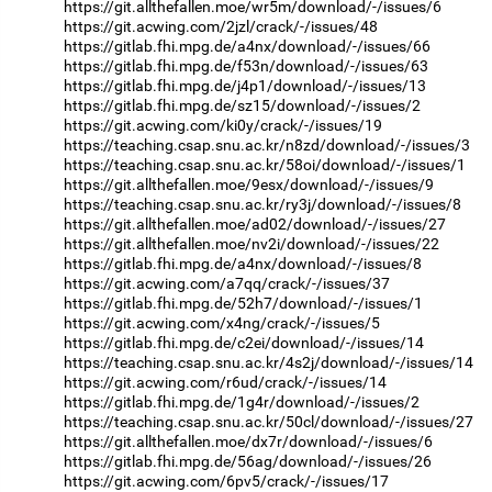
https://git.allthefallen.moe/wr5m/download/-/issues/6
https://git.acwing.com/2jzl/crack/-/issues/48
https://gitlab.fhi.mpg.de/a4nx/download/-/issues/66
https://gitlab.fhi.mpg.de/f53n/download/-/issues/63
https://gitlab.fhi.mpg.de/j4p1/download/-/issues/13
https://gitlab.fhi.mpg.de/sz15/download/-/issues/2
https://git.acwing.com/ki0y/crack/-/issues/19
https://teaching.csap.snu.ac.kr/n8zd/download/-/issues/3
https://teaching.csap.snu.ac.kr/58oi/download/-/issues/1
https://git.allthefallen.moe/9esx/download/-/issues/9
https://teaching.csap.snu.ac.kr/ry3j/download/-/issues/8
https://git.allthefallen.moe/ad02/download/-/issues/27
https://git.allthefallen.moe/nv2i/download/-/issues/22
https://gitlab.fhi.mpg.de/a4nx/download/-/issues/8
https://git.acwing.com/a7qq/crack/-/issues/37
https://gitlab.fhi.mpg.de/52h7/download/-/issues/1
https://git.acwing.com/x4ng/crack/-/issues/5
https://gitlab.fhi.mpg.de/c2ei/download/-/issues/14
https://teaching.csap.snu.ac.kr/4s2j/download/-/issues/14
https://git.acwing.com/r6ud/crack/-/issues/14
https://gitlab.fhi.mpg.de/1g4r/download/-/issues/2
https://teaching.csap.snu.ac.kr/50cl/download/-/issues/27
https://git.allthefallen.moe/dx7r/download/-/issues/6
https://gitlab.fhi.mpg.de/56ag/download/-/issues/26
https://git.acwing.com/6pv5/crack/-/issues/17