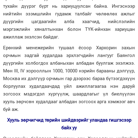
тухайн дүүрэг бүрт нь хариуцуулсан байна. Ингэснээр
нийтийн эзэмшлийн гудамж талбайг чөлөөлөх ажлыг
дүүргийн цагдаагийн алба хаагчид, нийслэлийн
мэргэжлийн хяналтынхан болон ТҮК-ийнхан хариуцан
ажиллаж эхэлсэн байдаг.
Ерөнхий менежерийн тушаал ёсоор Хархорин захын
орчмын задгай худалдаа эрхлэгчдийн лангууг Баянгол
дүүргийн холбогдох албаныхан албадан буулгаж эхэлжээ.
Мөн III, IV хорооллын 1000, 10000 нэрийн барааны дэлгүүр,
Москва их дэлгүүр орчмын гар дээрээс бараа бүтээгдэхүүн
борлуулах худалдаачдад үйл ажиллагаагаа нэн даруй
зогсоох мэдэгдэл хүргүүлж, шаардлагыг үл биелүүлэн
хууль зөрчсөн худалдааг албадан зогсоох арга хэмжээг авч
буй аж.
Хууль зөрчигчид төрийн шийдвэрийг уландаа гишгэсээр
байх уу