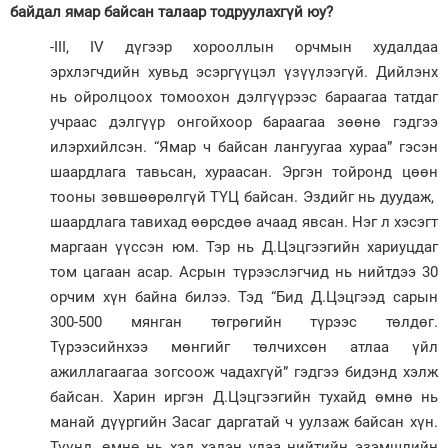
байдал ямар байсан талаар тодруулахгүй юу?
-III, IV дүгээр хорооллын орчмын худалдаа
эрхлэгчдийн хувьд эсэргүүцэл үзүүлээгүй. Дийлэнх
нь ойролцоох томоохон дэлгүүрээс бараагаа татдаг
учраас дэлгүүр онгойхоор бараагаа зөөнө гэдгээ
илэрхийлсэн. “Ямар ч байсан лангуугаа хураа” гэсэн
шаардлага тавьсан, хураасан. Эргэн тойронд цөөн
тооны зөвшөөрөлгүй ТҮЦ байсан. Эздийг нь дуудаж,
шаардлага тавихад өөрсдөө ачаад явсан. Нэг л хэсэгт
маргаан үүссэн юм. Тэр нь Д.Цэцгээгийн хариуцдаг
том цагаан асар. Асрын түрээслэгчид нь нийтдээ 30
орчим хүн байна билээ. Тэд “Бид Д.Цэцгээд сарын
300-500 мянган төгрөгийн түрээс төлдөг.
Түрээсийнхээ мөнгийг төлчихсөн атлаа үйл
ажиллагаагаа зогсоож чадахгүй” гэдгээ бидэнд хэлж
байсан. Харин иргэн Д.Цэцгээгийн тухайд өмнө нь
манай дүүргийн Засаг даргатай ч уулзаж байсан хүн.
Түүнд, өмнө нь хэд хэдэн удаа нийтийн эзэмшлийн