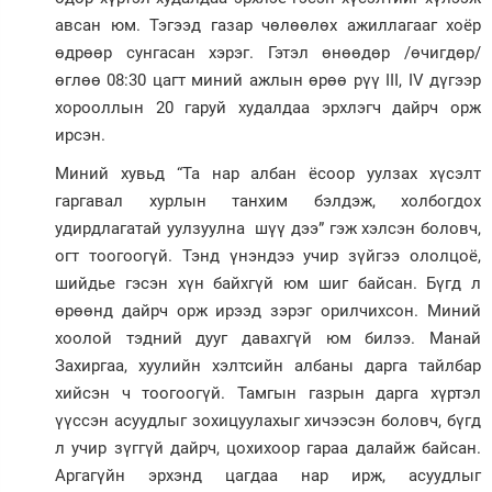
авсан юм. Тэгээд газар чөлөөлөх ажиллагааг хоёр
өдрөөр сунгасан хэрэг. Гэтэл өнөөдөр /өчигдөр/
өглөө 08:30 цагт миний ажлын өрөө рүү III, IV дүгээр
хорооллын 20 гаруй худалдаа эрхлэгч дайрч орж
ирсэн.
Миний хувьд “Та нар албан ёсоор уулзах хүсэлт
гаргавал хурлын танхим бэлдэж, холбогдох
удирдлагатай уулзуулна шүү дээ” гэж хэлсэн боловч,
огт тоогоогүй. Тэнд үнэндээ учир зүйгээ ололцоё,
шийдье гэсэн хүн байхгүй юм шиг байсан. Бүгд л
өрөөнд дайрч орж ирээд зэрэг орилчихсон. Миний
хоолой тэдний дууг давахгүй юм билээ. Манай
Захиргаа, хуулийн хэлтсийн албаны дарга тайлбар
хийсэн ч тоогоогүй. Тамгын газрын дарга хүртэл
үүссэн асуудлыг зохицуулахыг хичээсэн боловч, бүгд
л учир зүггүй дайрч, цохихоор гараа далайж байсан.
Аргагүйн эрхэнд цагдаа нар ирж, асуудлыг