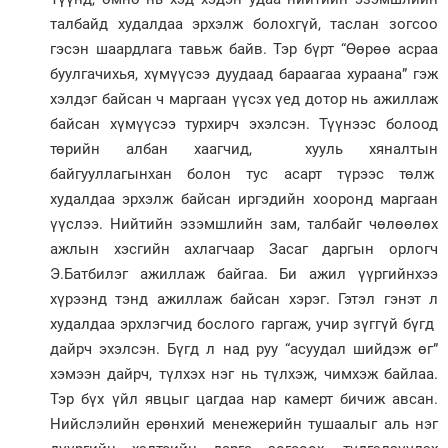
талбайд худалдаа эрхэлж болохгүй, таслан зогсоо
гэсэн шаардлага тавьж байв. Тэр бүрт “Өөрөө асраа
буулгачихья, хүмүүсээ дуудаад бараагаа хураана” гэж
хэлдэг байсан ч маргаан үүсэх үед дотор нь ажиллаж
байсан хүмүүсээ турхирч эхэлсэн. Түүнээс болоод
төрийн албан хаагчид, хууль хяналтын
байгууллагынхан болон тус асарт түрээс төлж
худалдаа эрхэлж байсан иргэдийн хооронд маргаан
үүслээ. Нийтийн эзэмшлийн зам, талбайг чөлөөлөх
ажлын хэсгийн ахлагчаар Засаг даргын орлогч
Э.Батбилэг ажиллаж байгаа. Би ажил үүргийнхээ
хүрээнд тэнд ажиллаж байсан хэрэг. Гэтэл гэнэт л
худалдаа эрхлэгчид бослого гаргаж, учир зүггүй бүгд
дайрч эхэлсэн. Бүгд л над руу “асуудал шийдэж өг”
хэмээн дайрч, түлхэх нэг нь түлхэж, чимхэж байлаа.
Тэр бүх үйл явцыг цагдаа нар камерт бичиж авсан.
Нийслэлийн ерөнхий менежерийн тушаалыг аль нэг