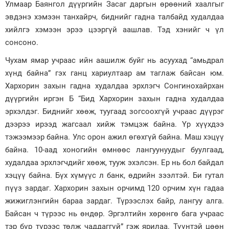
Улмаар Баянгол дүүргийн Засаг даргын өрөөний хаалгыг
эвдэнэ хэмээн танхайрч, биднийг гадна талбайд худалдаа
хийлгэ хэмээн эрээ цээргүй аашлав. Тэд хэнийг ч үл
сонсоно.
Чухам ямар учраас ийн аашилж буйг нь асуухад “амьдрал
хүнд байна” гэх ганц хариултаар ам таглаж байсан юм.
Хархорин захын гадна худалдаа эрхлэгч Сонгинохайрхан
дүүргийн иргэн Б “Бид Хархорин захын гадна худалдаа
эрхэлдэг. Биднийг хөөж, туугаад зогсоохгүй учраас дүүрэг
дээрээ ирээд жагсаал хийж тэмцэж байна. Үр хүүхдээ
тэжээмээр байна. Улс орон ажил өгөхгүй байна. Маш хэцүү
байна. 10-аад хоногийн өмнөөс лангуунуудыг буулгаад,
худалдаа эрхлэгчдийг хөөж, тууж эхэлсэн. Ер нь бол байдал
хэцүү байна. Бүх хүмүүс л банк, өдрийн зээлтэй. Би гутал
пүүз зардаг. Хархорин захын орчимд 120 орчим хүн гадаа
жижиглэнгийн бараа зардаг. Түрээслэх байр, лангуу алга.
Байсан ч түрээс нь өндөр. Эргэлтийн хөрөнгө бага учраас
тэр бүр түрээс төлж чаддаггүй” гэж ярилаа. Түүнтэй цөөн