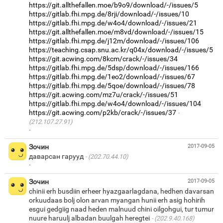
https://git.allthefallen.moe/b9o9/download/-/issues/5
https://gitlab.fhi.mpg.de/8rji/download/-/issues/10
https://gitlab.fhi.mpg.de/w4o4/download/-/issues/21
https://git.allthefallen.moe/m8vd/download/-/issues/15
https://gitlab.fhi.mpg.de/j12m/download/-/issues/106
https://teaching.csap.snu.ac.kr/q04x/download/-/issues/5
https://git.acwing.com/8kcm/crack/-/issues/34
https://gitlab.fhi.mpg.de/5dsp/download/-/issues/166
https://gitlab.fhi.mpg.de/1eo2/download/-/issues/67
https://gitlab.fhi.mpg.de/5qoe/download/-/issues/78
https://git.acwing.com/mz7u/crack/-/issues/51
https://gitlab.fhi.mpg.de/w4o4/download/-/issues/104
https://git.acwing.com/p2kb/crack/-/issues/37
(212.107.27.91)
·
Зочин
2017-09-05
даварсан гарууд
(202.70.44.10)
·
Зочин
2017-09-05
chinii erh busdiin erheer hyazgaarlagdana, hedhen davarsan
orkuudaas bolj olon arvan myangan hunii erh asig hohirih
esgui gedgiig naad heden malnuud chini oilgohgui, tur tumur
nuure haruulj albadan buulgah heregtei
(202.9.40.168)