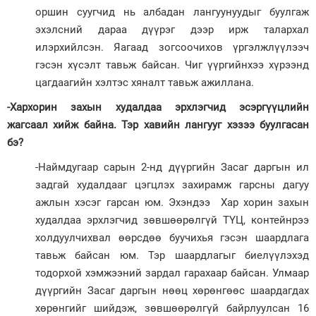
оршин суугчид нь албадан лангуунуудыг буулгаж
эхэлсний дараа дүүрэг дээр ирж талархал
илэрхийлсэн. Яагаад зогсоочихов үргэлжлүүлээч
гэсэн хүсэлт тавьж байсан. Чиг үүргийнхээ хүрээнд
цагдаагийн хэлтэс хяналт тавьж ажиллана.
-Хархорин захын худалдаа эрхлэгчид эсэргүүцлийн
жагсаал хийж байна. Тэр хавийн лангууг хэзээ буулгасан
бэ?
-Наймдугаар сарын 2-нд дүүргийн Засаг даргын ил
задгай худалдааг цэгцлэх захирамж гарсны дагуу
ажлын хэсэг гарсан юм. Эхэндээ Хар хорин захын
худалдаа эрхлэгчид зөвшөөрөлгүй ТҮЦ, контейнрээ
холдуулчихвал өөрсдөө буучихья гэсэн шаардлага
тавьж байсан юм. Тэр шаардлагыг биелүүлэхэд
тодорхой хэмжээний зардал гарахаар байсан. Улмаар
дүүргийн Засаг даргын нөөц хөрөнгөөс шаардагдах
хөрөнгийг шийдэж, зөвшөөрөлгүй байрлуулсан 16