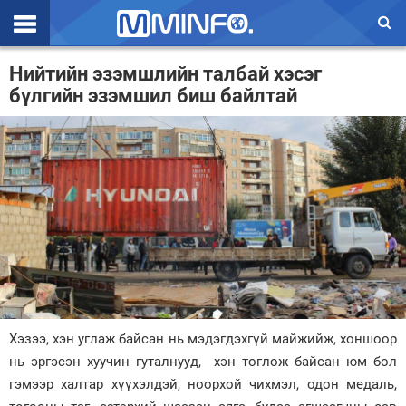
Эхлэл
Нийтийн эзэмшлийн талбай хэсэг
бүлгийн эзэмшил биш байлтай
Цаг агаар
Валют ханш
Улс төр
Эдийн засаг
Үзэл бодол
Спорт
Нийгэм
Хэзээ, хэн углаж байсан нь мэдэгдэхгүй майжийж, хоншоор
Дэлхий
нь эргэсэн хуучин гуталнууд, хэн тоглож байсан юм бол
гэмээр халтар хүүхэлдэй, ноорхой чихмэл, одон медаль,
Энтертайнмэнт