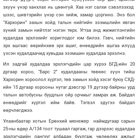
эхүүн үнэр ханхлах нь цөөнгүй. Хаа нэг салхи сэвэлзэхэд
шээс, шивтэрийн үнэр сэн хийж, хамар цоргино. Энэ бол
“Хархорин” захын хойд талын нийтийн эзэмшлийн явган
хүний замын нийтлэг нэгэн төрх. Угтаа энд жижиглэнгийн
худалдаа эрхлэхийг хориглодог юм билээ. Гэвч, нийтийн
эрх ашгаас өөрийнхөө эрх ашиг, өнөөдрийн ашгаа илүүд
үзсэн худалдаачид хувьдаа эзэмшин худалдаа эрхэлнэ.
Ил задгай худалдаа эрхлэгчдийн цар хүрээ БГД-ийн 20
дугаар хороо, “Барс 2” худалдааны төвөөс зүүн тийш
Хархорин хороолол хүртэл, төв замын хойд хэсэг буюу СХД-
ийн 15 дугаар хорооны нутаг дэвсгэр 19 дүгээр байрны урд
талын автобусны буудлын ойр орчмыг хамрах аж. Байдал
өнөөдрийг хүртэл ийм байв. Тэгвэл эдүгээ байдал
өөрчлөгджээ.
Улаанбаатар хотын Ерөнхий менежер наймдугаар сарын
25-ны өдөр А/134 тоот тушаал гаргаж, гар дээрээс худалдаа
эрхлэгчдийн лангууг албадан буулгаж, чөлөөлөх ажлыг