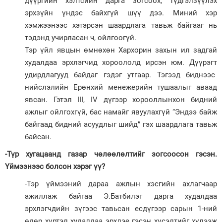
дүүргийн хэлтсийн дарга зогсоох, түдгэлзүүлэх
эрхзүйн үндэс байхгүй шүү дээ. Миний хэр
хэмжээнээс хэтэрсэн шаардлага тавьж байгааг нь
тэдэнд учирласан ч, ойлгоогүй.
Тэр үйл явцын өмнөхөн Хархорин захын ил задгай
худалдаа эрхлэгчид хороололд ирсэн юм. Дүүрэгт
удирдлагууд байдаг гэдэг утгаар. Тэгээд биднээс
нийслэлийн Ерөнхий менежерийн тушаалыг аваад
явсан. Гэтэл III, IV дүгээр хорооллынхон бидний
ажлыг ойлгохгүй, бас намайг явуулахгүй “Эндээ байж
байгаад бидний асуудлыг шийд” гэх шаардлага тавьж
байсан.
-Түр хугацаанд газар чөлөөлөлтийг зогсоосон гэсэн.
Үймээнээс болсон хэрэг үү?
-Тэр үймээний дараа ажлын хэсгийн ахлагчаар
ажиллаж байгаа Э.Батбилэг дарга худалдаа
эрхлэгчдийн зүгээс тавьсан есдүгээр сарын 1-ний
өдөр хүртэл худалдаа эрхлэе гэсэн хүсэлтийг хүлээж