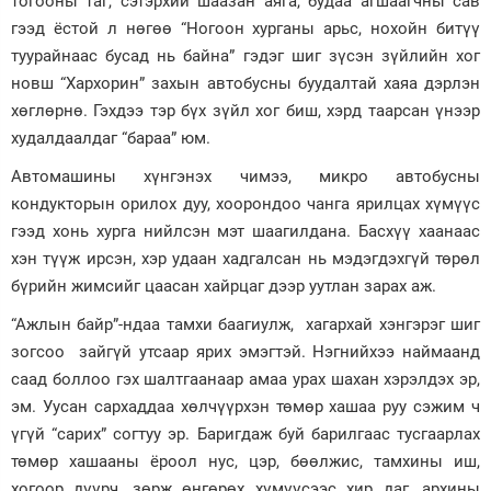
тогооны таг, сэтэрхий шаазан аяга, будаа агшаагчны сав
гээд ёстой л нөгөө “Ногоон хурганы арьс, нохойн битүү
Зурхай
туурайнаас бусад нь байна” гэдэг шиг зүсэн зүйлийн хог
новш “Хархорин” захын автобусны буудалтай хаяа дэрлэн
хөглөрнө. Гэхдээ тэр бүх зүйл хог биш, хэрд таарсан үнээр
худалдаалдаг “бараа” юм.
Автомашины хүнгэнэх чимээ, микро автобусны
кондукторын орилох дуу, хоорондоо чанга ярилцах хүмүүс
гээд хонь хурга нийлсэн мэт шаагилдана. Басхүү хаанаас
хэн түүж ирсэн, хэр удаан хадгалсан нь мэдэгдэхгүй төрөл
бүрийн жимсийг цаасан хайрцаг дээр уутлан зарах аж.
“Ажлын байр”-ндаа тамхи баагиулж, хагархай хэнгэрэг шиг
зогсоо зайгүй утсаар ярих эмэгтэй. Нэгнийхээ наймаанд
саад боллоо гэх шалтгаанаар амаа урах шахан хэрэлдэх эр,
эм. Уусан сархаддаа хөлчүүрхэн төмөр хашаа руу сэжим ч
үгүй “сарих” согтуу эр. Баригдаж буй барилгаас тусгаарлах
төмөр хашааны ёроол нус, цэр, бөөлжис, тамхины иш,
хогоор дүүрч, зөрж өнгөрөх хүмүүсээс хир даг, архины