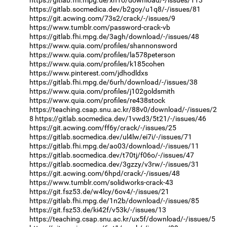
https://gitlab.socmedica.dev/b2goy/u1q8/-/issues/81
https://git.acwing.com/73s2/crack/-/issues/9
https://www.tumblr.com/password-crack-vb
https://gitlab.fhi.mpg.de/3agh/download/-/issues/48
https://www.quia.com/profiles/shannonsword
https://www.quia.com/profiles/la578peterson
https://www.quia.com/profiles/k185cohen
https://www.pinterest.com/jdhodldxs
https://gitlab.fhi.mpg.de/6urh/download/-/issues/38
https://www.quia.com/profiles/j102goldsmith
https://www.quia.com/profiles/re438stock
https://teaching.csap.snu.ac.kr/88v0/download/-/issues/2
8
https://gitlab.socmedica.dev/1vwd3/5t21/-/issues/46
https://git.acwing.com/ff6y/crack/-/issues/25
https://gitlab.socmedica.dev/ul4lw/ei7i/-/issues/71
https://gitlab.fhi.mpg.de/ao03/download/-/issues/11
https://gitlab.socmedica.dev/t70tj/f06o/-/issues/47
https://gitlab.socmedica.dev/3gzzy/v3rw/-/issues/31
https://git.acwing.com/6hpd/crack/-/issues/48
https://www.tumblr.com/solidworks-crack-43
https://git.fsz53.de/w4lcy/6ov4/-/issues/21
https://gitlab.fhi.mpg.de/1n2b/download/-/issues/85
https://git.fsz53.de/ki42f/v53k/-/issues/13
https://teaching.csap.snu.ac.kr/ux5f/download/-/issues/5