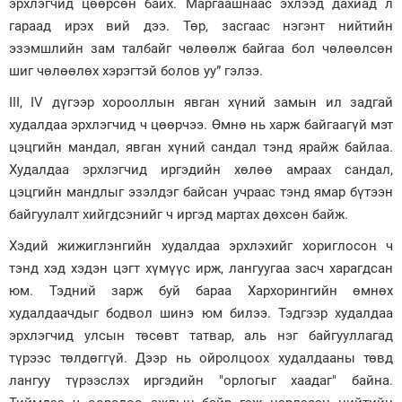
эрхлэгчид цөөрсөн байх. Маргаашнаас эхлээд дахиад л
гараад ирэх вий дээ. Төр, засгаас нэгэнт нийтийн
эзэмшлийн зам талбайг чөлөөлж байгаа бол чөлөөлсөн
шиг чөлөөлөх хэрэгтэй болов уу” гэлээ.
III, IV дүгээр хорооллын явган хүний замын ил задгай
худалдаа эрхлэгчид ч цөөрчээ. Өмнө нь харж байгаагүй мэт
цэцгийн мандал, явган хүний сандал тэнд ярайж бай­лаа.
Худалдаа эрх­лэг­чид ир­гэ­дийн хөлөө амраах сандал,
цэцгийн мандлыг эзэлдэг байсан учраас тэнд ямар бүтээн
бай­гуулалт хийгд­сэнийг ч иргэд мартах дөхсөн байж.
Хэдий жижиг­лэнгийн худалдаа эрхлэхийг хориглосон ч
тэнд хэд хэдэн цэгт хүмүүс ирж, лангуугаа засч харагдсан
юм. Тэдний зарж буй бараа Хархорингийн өмнөх
худалдаачдыг бодвол шинэ юм билээ. Тэдгээр худалдаа
эрхлэгчид улсын төсөвт татвар, аль нэг байгууллагад
түрээс төлдөггүй. Дээр нь ойролцоох худалдааны төвд
лангуу түрээслэх иргэдийн "орлогыг хаадаг" байна.