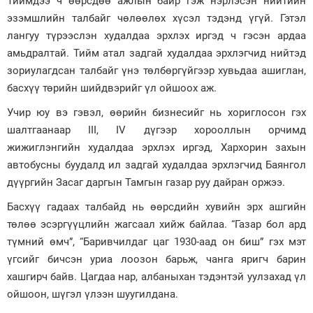
Тиймдээ ч өөрсдөө ажлын байр гэж нэрлэсэн нийтийн
эзэмшлийн талбайг чөлөөлөх хүсэл тэдэнд үгүй. Гэтэл
лангуу түрээслэн худалдаа эрхлэх иргэд ч гэсэн ардаа
амьдралтай. Тийм атал задгай худалдаа эрхлэгчид нийтэд
зориулагдсан талбайг үнэ төлбөргүйгээр хувьдаа ашиглан,
басхүү төрийн шийдвэрийг үл ойшоох аж.
Учир юу вэ гэвэл, өөрийн бизнесийг нь хориглосон гэх
шалтгаанаар III, IV дүгээр хо­рооллын орчимд
жижиглэнгийн худалдаа эрхлэх иргэд, Хархорин захын
автобусны буудалд ил задгай худалдаа эрхлэгчид Баянгол
дүүргийн Засаг даргын Тамгын газар руу дайран оржээ.
Басхүү гадаах талбайд нь өөрсдийн хувийн эрх ашгийн
төлөө эсэргүүцлийн жагсаал хийж байлаа. “Газар бол ард
түмний өмч”, “Баривчилдаг цаг 1930-аад он биш” гэх мэт
үгсийг бичсэн уриа лоозон барьж, чанга яригч барин
хашгирч байв. Цагдаа нар, албаныхан тэдэнтэй уулзахад үл
ойшоон, шүгэл үлээн шуугилдана.