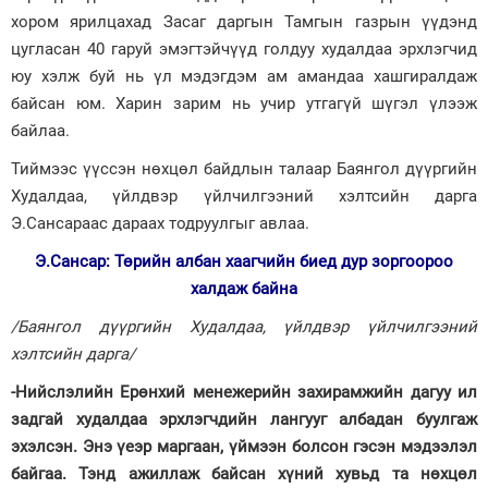
хором ярилцахад Засаг даргын Тамгын газрын үүдэнд
цугласан 40 гаруй эмэгтэйчүүд голдуу худалдаа эрхлэгчид
юу хэлж буй нь үл мэдэгдэм ам амандаа хашгиралдаж
байсан юм. Харин зарим нь учир утгагүй шүгэл үлээж
байлаа.
Тиймээс үүссэн нөхцөл байдлын талаар Баянгол дүүргийн
Худалдаа, үйлдвэр үйлчилгээний хэлтсийн дарга
Э.Сансараас дараах тодруулгыг авлаа.
Э.Сансар: Төрийн албан хаагчийн биед дур зоргоороо
халдаж байна
/Баянгол дүүргийн Худалдаа, үйлдвэр үйлчилгээний
хэлтсийн дарга/
-Нийслэлийн Ерөнхий менежерийн захирамжийн дагуу ил
задгай худалдаа эрхлэгчдийн лангууг албадан буулгаж
эхэлсэн. Энэ үеэр маргаан, үймээн болсон гэсэн мэдээлэл
байгаа. Тэнд ажиллаж байсан хүний хувьд та нөхцөл