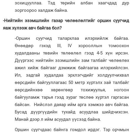
зохицууллаа. Тэд төрийн албан хаагчдад дур
зоргоороо халдаж байна.
-Нийтийн эзэмшлийн газар чөлөөлөлтийг оршин суугчид
яаж хүлээж авч байгаа бол?
-Оршин суугчид талархлаа илэрхийлж байгаа.
Өнөөдөр гэхэд III, IV хорооллын томоохон
худалдааны төвийн төлөөлөл гээд 4-5 хүн ирсэн.
Дүүргээс нийтийн эзэмшлийн зам талбайг чөлөөлөх
ажил хийж байгааг дэмжиж байгаагаа илэрхийлсэн.
Ил, задгай худалдаа эрхлэгчдийг холдуулчихвал
өөрсдийн байгууллагаас 50 метр хүртэлх зай талбайг
өөрсдийнхөө хөрөнгөөр тохижуулья, ногоон
байгууламж тарья гээд зураг төслөө хүртэл гаргасан
байсан. Нийслэл даяар ийм арга хэмжээ авч байгаа.
Бусад дүүргүүдийн тухайд асуудлаа шийдчихсэн.
Манай дээр л ийм асуудал үүсээд байна.
Оршин суугчдаас байнга гомдол ирдэг. Тэр орчмын