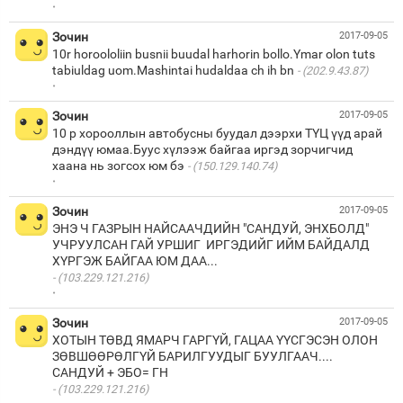
·
Зочин
2017-09-05
10r horoololiin busnii buudal harhorin bollo.Ymar olon tuts
tabiuldag uom.Mashintai hudaldaa ch ih bn
(202.9.43.87)
·
Зочин
2017-09-05
10 р хорооллын автобусны буудал дээрхи ТҮЦ үүд арай
дэндүү юмаа.Буус хүлээж байгаа иргэд зорчигчид
хаана нь зогсох юм бэ
(150.129.140.74)
·
Зочин
2017-09-05
ЭНЭ Ч ГАЗРЫН НАЙСААЧДИЙН "САНДУЙ, ЭНХБОЛД"
УЧРУУЛСАН ГАЙ УРШИГ ИРГЭДИЙГ ИЙМ БАЙДАЛД
(103.229.121.216)
·
Зочин
2017-09-05
ХОТЫН ТӨВД ЯМАРЧ ГАРГҮЙ, ГАЦАА ҮҮСГЭСЭН ОЛОН
ЗӨВШӨӨРӨЛГҮЙ БАРИЛГУУДЫГ БУУЛГААЧ....
(103.229.121.216)