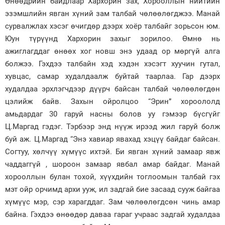
Өнөөдрийн байдлаар Хархорин зах, Хорооллын нийтийн
эзэмшлийн явган хүний зам талбай чөлөөлөгджээ. Манай
сурвалжлах хэсэг өчигдөр дээрх хоёр талбайг зорьсон юм.
Юун түрүүнд Хархорин захыг зорилоо. Өмнө нь
ажиглагддаг өнөөх хог новш энэ удаад ор мөргүй алга
болжээ. Гэхдээ талбайн хэд хэдэн хэсэгт хуучин гутал,
хувцас, самар худалдаалж буйтай таарлаа. Гар дээрх
худалдаа эрхлэгчдээр дүүрч байсан талбай чөлөөлөгдөн
цэлийж байв. Захын ойролцоо “Эрин” хороололд
амьдардаг 30 гаруй насны болов уу гэмээр бүсгүйг
Ц.Маргад гэдэг. Тэрбээр энд нүүж ирээд жил гаруй болж
буй аж. Ц.Маргад “Энэ хавиар явахад хэцүү байдаг байсан.
Согтуу, хөлчүү хүмүүс ихтэй. Би явган хүний замаар явж
чаддаггүй , шороон замаар явбал амар байдаг. Манай
хорооллын булан тохой, хүүхдийн тоглоомын талбай гэх
мэт ойр орчимд архи ууж, ил задгай бие засаад сууж байгаа
хүмүүс мэр, сэр харагддаг. Зам чөлөөлөгдсөн чинь амар
байна. Гэхдээ өнөөдөр даваа гараг учраас задгай худалдаа