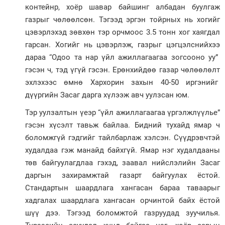
контейнр, хоёр шавар байшинг албадан буулгаж
газрыг чөлөөлсөн. Тэгээд эргэн тойрных нь хогийг
цэвэрлэхэд зөвхөн тэр орчмоос 3.5 тонн хог хаягдал
гарсан. Хогийг нь цэвэрлэж, газрыг цэгцэлснийхээ
дараа “Одоо та нар үйл ажиллагаагаа зогсооно уу”
гэсэн ч, тэд үгүй гэсэн. Ерөнхийдөө газар чөлөөлөлт
эхлэхээс өмнө Хархорин захын 40-50 иргэнийг
дүүргийн Засаг дарга хүлээж авч уулзсан юм.
Тэр уулзалтын үеэр “үйл ажиллагаагаа үргэлжлүүлье”
гэсэн хүсэлт тавьж байлаа. Бидний тухайд ямар ч
боломжгүй гэдгийг тайлбарлаж хэлсэн. Сүүдрэвчтэй
худалдаа гэж манайд байхгүй. Ямар нэг худалдааны
төв байгуулагдлаа гэхэд, заавал нийслэлийн Засаг
даргын захирамжтай газарт байгуулах ёстой.
Стандартын шаардлага хангасан бараа таваарыг
хадгалах шаардлага хангасан орчинтой байх ёстой
шүү дээ. Тэгээд боломжтой газруудад зуучилья.