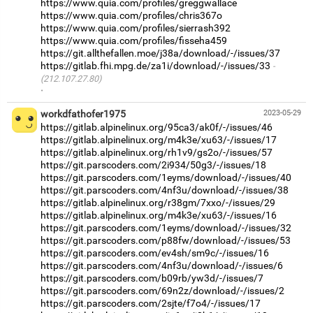
https://www.quia.com/profiles/greggwallace
https://www.quia.com/profiles/chris367o
https://www.quia.com/profiles/sierrash392
https://www.quia.com/profiles/fisseha459
https://git.allthefallen.moe/j38a/download/-/issues/37
https://gitlab.fhi.mpg.de/za1i/download/-/issues/33
(212.107.27.80)
·
workdfathofer1975
2023-05-29
https://gitlab.alpinelinux.org/95ca3/ak0f/-/issues/46
https://gitlab.alpinelinux.org/m4k3e/xu63/-/issues/17
https://gitlab.alpinelinux.org/rh1v9/gs2o/-/issues/57
https://git.parscoders.com/2i934/50g3/-/issues/18
https://git.parscoders.com/1eyms/download/-/issues/40
https://git.parscoders.com/4nf3u/download/-/issues/38
https://gitlab.alpinelinux.org/r38gm/7xxo/-/issues/29
https://gitlab.alpinelinux.org/m4k3e/xu63/-/issues/16
https://git.parscoders.com/1eyms/download/-/issues/32
https://git.parscoders.com/p88fw/download/-/issues/53
https://git.parscoders.com/ev4sh/sm9c/-/issues/16
https://git.parscoders.com/4nf3u/download/-/issues/6
https://git.parscoders.com/b09rb/yw3d/-/issues/7
https://git.parscoders.com/69n2z/download/-/issues/2
https://git.parscoders.com/2sjte/f7o4/-/issues/17