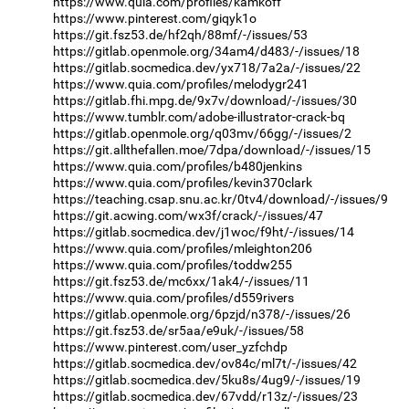
https://www.quia.com/profiles/kamkoff
https://www.pinterest.com/giqyk1o
https://git.fsz53.de/hf2qh/88mf/-/issues/53
https://gitlab.openmole.org/34am4/d483/-/issues/18
https://gitlab.socmedica.dev/yx718/7a2a/-/issues/22
https://www.quia.com/profiles/melodygr241
https://gitlab.fhi.mpg.de/9x7v/download/-/issues/30
https://www.tumblr.com/adobe-illustrator-crack-bq
https://gitlab.openmole.org/q03mv/66gg/-/issues/2
https://git.allthefallen.moe/7dpa/download/-/issues/15
https://www.quia.com/profiles/b480jenkins
https://www.quia.com/profiles/kevin370clark
https://teaching.csap.snu.ac.kr/0tv4/download/-/issues/9
https://git.acwing.com/wx3f/crack/-/issues/47
https://gitlab.socmedica.dev/j1woc/f9ht/-/issues/14
https://www.quia.com/profiles/mleighton206
https://www.quia.com/profiles/toddw255
https://git.fsz53.de/mc6xx/1ak4/-/issues/11
https://www.quia.com/profiles/d559rivers
https://gitlab.openmole.org/6pzjd/n378/-/issues/26
https://git.fsz53.de/sr5aa/e9uk/-/issues/58
https://www.pinterest.com/user_yzfchdp
https://gitlab.socmedica.dev/ov84c/ml7t/-/issues/42
https://gitlab.socmedica.dev/5ku8s/4ug9/-/issues/19
https://gitlab.socmedica.dev/67vdd/r13z/-/issues/23