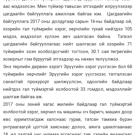
аас мэдээлсэн. Мөн түймэр тавьсан этгээдийг илрүүлэхээр
Зурхай
цагдаагйн байгууллага ажиллаж байгаа юм. Цагдаагийн
байгууллага 2017 оны долдугаар сарын 16-ны байдлаар ой,
хээрийн гал түймрийн хэрэг, зөрчлийн тухай нийтдээ 105
мэдээ, мэдээлэл хүлээн авч шалгасан байна. Тэгвэл
цагдаагийн байгууллагаас нийт шалгасан ой хээрийн 71
түймрийн эзэн холбогдогчийг тогтоон, 30.1 сая төгрөгийн
хохирлыг гэм буруутай этгээдээр нь нөхөн төлүүлжээ.
Энэ төрлийн дөрвөн хэрэгт Эрүүгийн хэрэг үүсгэсэн бол 68
түймрийн зөрчлийг Эрүүгийн хэрэг үүсгэхээс татгалзсан
саналтай прокурорт шилжүүлсэн, одоогийн байдлаар
нийтдээ гал түймэртэй холбоотой 33 гомдол, мэдээллийг
шалгаж байгаа аж.
2017 оны эхний хагас жилийн байдлаар гал түймэртэй
холбоотой хэрэг, зөрчил нь машины оч баригч, машин доор
өвс хуримтлагдаж халснаас гурав, татсан тамхиа бүрэн
унтраагаагүй цогтой хаяснаас долоо, аянга цахилгаанаас
18, ил задгай үнс нурмаа асгаснаас тав, гэрийн яндангаас