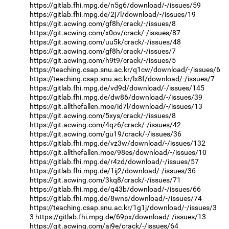
https://gitlab.fhi.mpg.de/n5g6/download/-/issues/59
https://gitlab.fhi.mpg.de/2j7l/download/-/issues/19
https://git.acwing.com/gf8h/crack/-/issues/8
https://git.acwing.com/x0ov/crack/-/issues/87
https://git.acwing.com/uu5k/crack/-/issues/48
https://git.acwing.com/gf8h/crack/-/issues/7
https://git.acwing.com/h9t9/crack/-/issues/5
https://teaching.csap.snu.ac.kr/q1cw/download/-/issues/6
https://teaching.csap.snu.ac.kr/lx8f/download/-/issues/7
https://gitlab.fhi.mpg.de/vd9d/download/-/issues/145
https://gitlab.fhi.mpg.de/dw86/download/-/issues/39
https://git.allthefallen.moe/id7l/download/-/issues/13
https://git.acwing.com/5xys/crack/-/issues/8
https://git.acwing.com/4qz6/crack/-/issues/42
https://git.acwing.com/gu19/crack/-/issues/36
https://gitlab.fhi.mpg.de/vz3w/download/-/issues/132
https://git.allthefallen.moe/98es/download/-/issues/10
https://gitlab.fhi.mpg.de/r4zd/download/-/issues/57
https://gitlab.fhi.mpg.de/1ij2/download/-/issues/36
https://git.acwing.com/3kq8/crack/-/issues/71
https://gitlab.fhi.mpg.de/q43b/download/-/issues/66
https://gitlab.fhi.mpg.de/8wns/download/-/issues/74
https://teaching.csap.snu.ac.kr/1g1j/download/-/issues/3
3
https://gitlab.fhi.mpg.de/69px/download/-/issues/13
https://git.acwing.com/ai9e/crack/-/issues/64