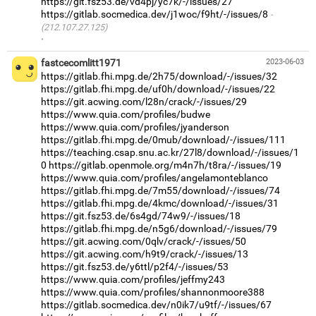
https://git.fsz53.de/vd4pj/yc7k/-/issues/27
https://gitlab.socmedica.dev/j1woc/f9ht/-/issues/8
(212.107.27.125)
·
fastcecomlitt1971
2023-06-03
https://gitlab.fhi.mpg.de/2h75/download/-/issues/32
https://gitlab.fhi.mpg.de/uf0h/download/-/issues/22
https://git.acwing.com/l28n/crack/-/issues/29
https://www.quia.com/profiles/budwe
https://www.quia.com/profiles/jyanderson
https://gitlab.fhi.mpg.de/0mub/download/-/issues/111
https://teaching.csap.snu.ac.kr/27l8/download/-/issues/1
0
https://gitlab.openmole.org/m4n7h/t8ra/-/issues/19
https://www.quia.com/profiles/angelamonteblanco
https://gitlab.fhi.mpg.de/7m55/download/-/issues/74
https://gitlab.fhi.mpg.de/4kmc/download/-/issues/31
https://git.fsz53.de/6s4gd/74w9/-/issues/18
https://gitlab.fhi.mpg.de/n5g6/download/-/issues/79
https://git.acwing.com/0qlv/crack/-/issues/50
https://git.acwing.com/h9t9/crack/-/issues/13
https://git.fsz53.de/y6ttl/p2f4/-/issues/53
https://www.quia.com/profiles/jeffmy243
https://www.quia.com/profiles/shannonmoore388
https://gitlab.socmedica.dev/n0ik7/u9tf/-/issues/67