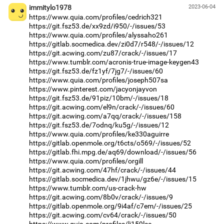
immitylo1978
2023-06-04
https://www.quia.com/profiles/cedrich321
https://git.fsz53.de/xx9zd/i950/-/issues/53
https://www.quia.com/profiles/alyssaho261
https://gitlab.socmedica.dev/zi0d7/r548/-/issues/12
https://git.acwing.com/zu87/crack/-/issues/17
https://www.tumblr.com/acronis-true-image-keygen43
https://git.fsz53.de/fz1yf/7jg7/-/issues/60
https://www.quia.com/profiles/joseph507sa
https://www.pinterest.com/jacyonjayvon
https://git.fsz53.de/91piz/10bm/-/issues/18
https://git.acwing.com/el9n/crack/-/issues/60
https://git.acwing.com/a7qq/crack/-/issues/158
https://git.fsz53.de/7odnq/ku5g/-/issues/12
https://www.quia.com/profiles/ke330aguirre
https://gitlab.openmole.org/t6cts/o569/-/issues/52
https://gitlab.fhi.mpg.de/aq69/download/-/issues/56
https://www.quia.com/profiles/orgill
https://git.acwing.com/47hf/crack/-/issues/44
https://gitlab.socmedica.dev/1jhwu/gz6e/-/issues/15
https://www.tumblr.com/us-crack-hw
https://git.acwing.com/8b0v/crack/-/issues/9
https://gitlab.openmole.org/9i4af/c7em/-/issues/25
https://git.acwing.com/cv64/crack/-/issues/50
https://www.quia.com/profiles/li159lee