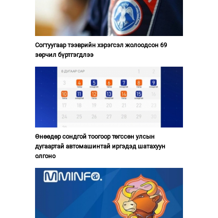
Согтуугаар тээврийн хэрэгсэл жолоодсон 69
зөрчил бүртгэгдлээ
Өнөөдөр сондгой тоогоор төгссөн улсын
дугаартай автомашинтай иргэдэд шатахуун
олгоно