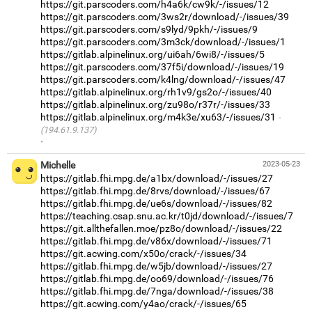
https://git.parscoders.com/h4a6k/cw9k/-/issues/12
https://git.parscoders.com/3ws2r/download/-/issues/39
https://git.parscoders.com/s9lyd/9pkh/-/issues/9
https://git.parscoders.com/3m3ck/download/-/issues/1
https://gitlab.alpinelinux.org/ui6ah/6wi8/-/issues/5
https://git.parscoders.com/37f5i/download/-/issues/19
https://git.parscoders.com/k4lng/download/-/issues/47
https://gitlab.alpinelinux.org/rh1v9/gs2o/-/issues/40
https://gitlab.alpinelinux.org/zu98o/r37r/-/issues/33
https://gitlab.alpinelinux.org/m4k3e/xu63/-/issues/31
(194.61.9.137)
·
Michelle
2023-05-23
https://gitlab.fhi.mpg.de/a1bx/download/-/issues/27
https://gitlab.fhi.mpg.de/8rvs/download/-/issues/67
https://gitlab.fhi.mpg.de/ue6s/download/-/issues/82
https://teaching.csap.snu.ac.kr/t0jd/download/-/issues/7
https://git.allthefallen.moe/pz8o/download/-/issues/22
https://gitlab.fhi.mpg.de/v86x/download/-/issues/71
https://git.acwing.com/x50o/crack/-/issues/34
https://gitlab.fhi.mpg.de/w5jb/download/-/issues/27
https://gitlab.fhi.mpg.de/oo69/download/-/issues/76
https://gitlab.fhi.mpg.de/7nga/download/-/issues/38
https://git.acwing.com/y4ao/crack/-/issues/65