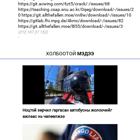
https://git.acwing.com/6zt5/crack/-/issues/68
https://teaching.csap.snu.ac.kr/0qeg/download/-/issues/2
0
https://git.allthefallen.moe/nn8w/download/-/issues/10
https://gitlab.fhi.mpg.de/4kmc/download/-/issues/82
https://git.allthefallen.moe/l855/download/-/issues/3
(212.107.27.152)
·
ХОЛБООТОЙ
МЭДЭЭ
Ноцтой зөрчил гаргасан автобусны жолоочийг
ажлаас нь чөлөөлжээ