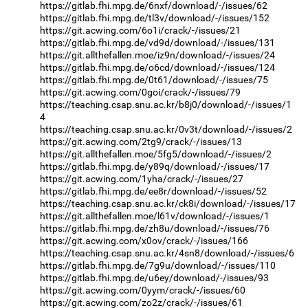
https://gitlab.fhi.mpg.de/6nxf/download/-/issues/62
https://gitlab.fhi.mpg.de/tl3v/download/-/issues/152
https://git.acwing.com/6o1i/crack/-/issues/21
https://gitlab.fhi.mpg.de/vd9d/download/-/issues/131
https://git.allthefallen.moe/iz9n/download/-/issues/24
https://gitlab.fhi.mpg.de/o6cd/download/-/issues/124
https://gitlab.fhi.mpg.de/0t61/download/-/issues/75
https://git.acwing.com/0goi/crack/-/issues/79
https://teaching.csap.snu.ac.kr/b8j0/download/-/issues/1
4
https://teaching.csap.snu.ac.kr/0v3t/download/-/issues/2
https://git.acwing.com/2tg9/crack/-/issues/13
https://git.allthefallen.moe/5fg5/download/-/issues/2
https://gitlab.fhi.mpg.de/y89q/download/-/issues/17
https://git.acwing.com/1yha/crack/-/issues/27
https://gitlab.fhi.mpg.de/ee8r/download/-/issues/52
https://teaching.csap.snu.ac.kr/ck8i/download/-/issues/17
https://git.allthefallen.moe/l61v/download/-/issues/1
https://gitlab.fhi.mpg.de/zh8u/download/-/issues/76
https://git.acwing.com/x0ov/crack/-/issues/166
https://teaching.csap.snu.ac.kr/4sn8/download/-/issues/6
https://gitlab.fhi.mpg.de/7g9u/download/-/issues/110
https://gitlab.fhi.mpg.de/u6ey/download/-/issues/93
https://git.acwing.com/0yym/crack/-/issues/60
https://git.acwing.com/zo2z/crack/-/issues/61