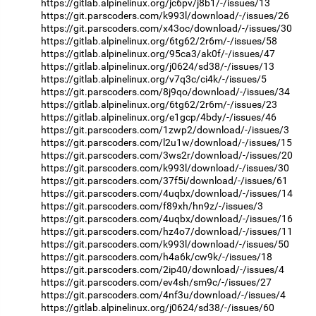
https://gitlab.alpinelinux.org/jc6pv/j8b1/-/issues/13
https://git.parscoders.com/k993l/download/-/issues/26
https://git.parscoders.com/x43oc/download/-/issues/30
https://gitlab.alpinelinux.org/6tg62/2r6m/-/issues/58
https://gitlab.alpinelinux.org/95ca3/ak0f/-/issues/47
https://gitlab.alpinelinux.org/j0624/sd38/-/issues/13
https://gitlab.alpinelinux.org/v7q3c/ci4k/-/issues/5
https://git.parscoders.com/8j9qo/download/-/issues/34
https://gitlab.alpinelinux.org/6tg62/2r6m/-/issues/23
https://gitlab.alpinelinux.org/e1gcp/4bdy/-/issues/46
https://git.parscoders.com/1zwp2/download/-/issues/3
https://git.parscoders.com/l2u1w/download/-/issues/15
https://git.parscoders.com/3ws2r/download/-/issues/20
https://git.parscoders.com/k993l/download/-/issues/30
https://git.parscoders.com/37f5i/download/-/issues/61
https://git.parscoders.com/4uqbx/download/-/issues/14
https://git.parscoders.com/f89xh/hn9z/-/issues/3
https://git.parscoders.com/4uqbx/download/-/issues/16
https://git.parscoders.com/hz4o7/download/-/issues/11
https://git.parscoders.com/k993l/download/-/issues/50
https://git.parscoders.com/h4a6k/cw9k/-/issues/18
https://git.parscoders.com/2ip40/download/-/issues/4
https://git.parscoders.com/ev4sh/sm9c/-/issues/27
https://git.parscoders.com/4nf3u/download/-/issues/4
https://gitlab.alpinelinux.org/j0624/sd38/-/issues/60