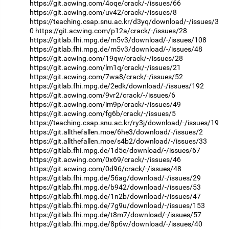
https://git.acwing.com/4oqe/crack/-/issues/66
https://git.acwing.com/uv42/crack/-/issues/8
https://teaching.csap.snu.ac.kr/d3yq/download/-/issues/3
0
https://git.acwing.com/p12a/crack/-/issues/28
https://gitlab.fhi.mpg.de/m5v3/download/-/issues/108
https://gitlab.fhi.mpg.de/m5v3/download/-/issues/48
https://git.acwing.com/19qw/crack/-/issues/28
https://git.acwing.com/lm1q/crack/-/issues/21
https://git.acwing.com/7wa8/crack/-/issues/52
https://gitlab.fhi.mpg.de/2edk/download/-/issues/192
https://git.acwing.com/9vr2/crack/-/issues/6
https://git.acwing.com/im9p/crack/-/issues/49
https://git.acwing.com/fg6b/crack/-/issues/5
https://teaching.csap.snu.ac.kr/ry3j/download/-/issues/19
https://git.allthefallen.moe/6he3/download/-/issues/2
https://git.allthefallen.moe/s4b2/download/-/issues/33
https://gitlab.fhi.mpg.de/1d5c/download/-/issues/67
https://git.acwing.com/0x69/crack/-/issues/46
https://git.acwing.com/0d96/crack/-/issues/48
https://gitlab.fhi.mpg.de/56ag/download/-/issues/29
https://gitlab.fhi.mpg.de/b942/download/-/issues/53
https://gitlab.fhi.mpg.de/1n2b/download/-/issues/47
https://gitlab.fhi.mpg.de/7g9u/download/-/issues/153
https://gitlab.fhi.mpg.de/t8m7/download/-/issues/57
https://gitlab.fhi.mpg.de/8p6w/download/-/issues/40