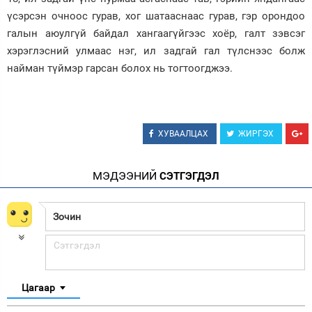
үсэрсэн очноос гурав, хог шатааснаас гурав, гэр орондоо
галын аюулгүй байдал хангаагүйгээс хоёр, галт зэвсэг
хэрэглэсний улмаас нэг, ил задгай гал түлснээс болж
найман түймэр гарсан болох нь тогтоогджээ.
ХУВААЛЦАХ
ЖИРГЭХ
МЭДЭЭНИЙ
СЭТГЭГДЭЛ
Цагаар