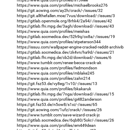
https://www.quia.com/profiles/michaelbrooks276
https://git.acwing.com/ay2h/crack/-/issues/32
https://git.allthefallen.moe/7vus/download/-/issues/3
https://gitlab.openmole.org/8rhk4/2a94/-/issues/42
https://gitlab.fhi.mpg.de/3agh/download/-/issues/43
https://www.quia.com/profiles/meishas
https://gitlab.socmedica.dev/52h9q/ox8a/-/issues/19
https://www.quia.com/profiles/stpeterson344
https://issuu.com/wallpaper-engine-cracked-reddit-archivib
https://gitlab.socmedica.dev/zk4vn/ha9d/-/issues/21
https://gitlab.fhi.mpg.de/cb2d/download/-/issues/6
https://www.tumblr.com/renee-becca-crack-ak
https://www.quia.com/profiles/fedmondson
https://www.quia.com/profiles/mblake245
https://www.quia.com/profiles/zahn214
https://git.fsz53.de/vy8eg/1v10/-/issues/13
https://www.quia.com/profiles/bkakaruk
https://gitlab.fhi.mpg.de/7nga/download/-/issues/15
https://www.quia.com/profiles/gi482anderson
https://git.fsz53.de/n5ow8/s1xi/-/issues/65
https://git.acwing.com/1ufz/crack/-/issues/26
https://www.tumblr.com/save-wizard-crack-jc
https://gitlab.socmedica.dev/6qb80/5okr/-/issues/26
https://www.quia.com/profiles/em449dean