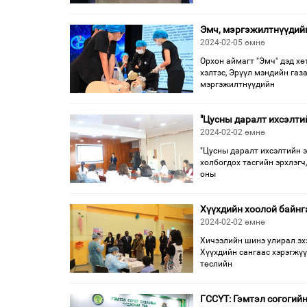
Эмч, мэргэжилтнүүдийг
2024-02-05 өмнө
Орхон аймагт "Эмч" дэд х
хэлтэс, Эрүүл мэндийн газ
мэргэжилтнүүдийн
"Цусны даралт ихсэлти
2024-02-02 өмнө
"Цусны даралт ихсэлтийн э
холбогдох тасгийн эрхлэгч
оны
Хүүхдийн хоолой байнг
2024-02-02 өмнө
Хичээлийн шинэ улирал эх
Хүүхдийн сангаас хэрэгжүү
төслийн
ГССҮТ: Гэмтэл согогий