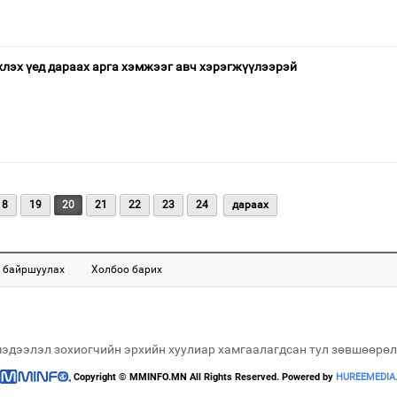
эхлэх үед дараах арга хэмжээг авч хэрэгжүүлээрэй
18
19
20
21
22
23
24
дараах
 байршуулах
Холбоо барих
мэдээлэл зохиогчийн эрхийн хуулиар хамгаалагдсан тул зөвшөөрөл
Copyright © MMINFO.MN All Rights Reserved. Powered by
HUREEMEDIA