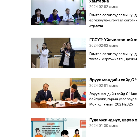
хамтарна
2024-02-02 өмнө
Гэмтэл согог судлалын үн
өргөжүүлэн, гэмтэл согог
хүрээнд
ГССҮТ: Үйлчилгээний а
2024-02-02 өмнө
Гэмтэл согог судлалын үнд
тусгай мэргэжилтэн, цахим
Эрүүл мэндийн сайд С.
2024-02-01 өмнө
Эрүүл мэндийн сайд С.Чинз
байгуулж, гарын үсэг ззур
Монгол Улсыг 2021-2025
Гудамжинд нус, цэрээ х
2024-01-30 өмнө