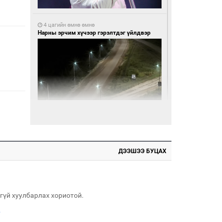
4 цагийн өмнө өмнө
Нарны эрчим хүчээр гэрэлтдэг үйлдвэр
4 цагийн өмнө өмнө
Монгол Улсын волейболын шигшээ баг
өнөөдөр Хятадын эсрэг тоглоно
ДЭЭШЭЭ БУЦАХ
гүй хуулбарлах хориотой.
.
4 цагийн өмнө өмнө