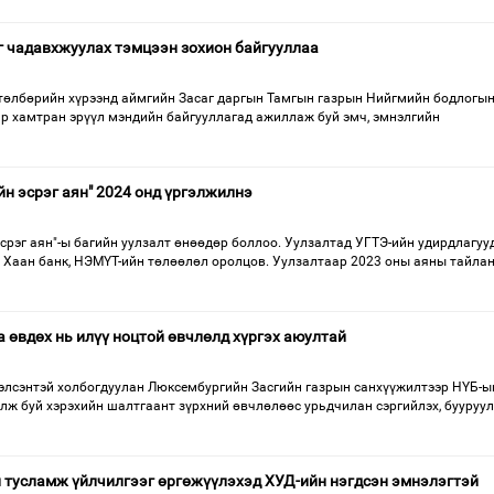
 чадавхжуулах тэмцээн зохион байгууллаа
өтөлбөрийн хүрээнд аймгийн Засаг даргын Тамгын газрын Нийгмийн бодлогы
ар хамтран эрүүл мэндийн байгууллагад ажиллаж буй эмч, эмнэлгийн
йн эсрэг аян" 2024 онд үргэлжилнэ
срэг аян"-ы багийн уулзалт өнөөдөр боллоо. Уулзалтад УГТЭ-ийн удирдлагуу
, Хаан банк, НЭМҮТ-ийн төлөөлөл оролцов. Уулзалтаар 2023 оны аяны тайлан
а өвдөх нь илүү ноцтой өвчлөлд хүргэх аюултай
элсэнтэй холбогдуулан Люксембургийн Засгийн газрын санхүүжилтээр НҮБ-ы
лж буй хэрэхийн шалтгаант зүрхний өвчлөлөөс урьдчилан сэргийлэх, бууруу
н тусламж үйлчилгээг өргөжүүлэхэд ХУД-ийн нэгдсэн эмнэлэгтэй