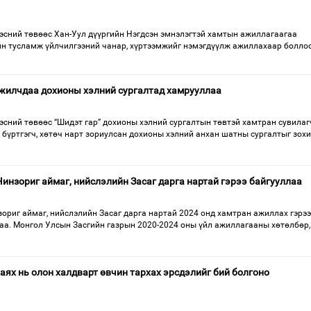
дэсний төвөөс Хан-Уул дүүргийн Нэгдсэн эмнэлэгтэй хамтын ажиллагаагаа
ийн тусламж үйлчилгээний чанар, хүртээмжийг нэмэгдүүлж ажиллахаар боллоо
жилчдаа дохионы хэлний сургалтад хамрууллаа
эсний төвөөс “Шидэт гар” дохионы хэлний сургалтын төвтэй хамтран сувилаг
 бүртгэгч, хөтөч нарт зориулсан дохионы хэлний анхан шатны сургалтыг зох
Чинзориг аймаг, нийслэлийн Засаг дарга нартай гэрээ байгууллаа
ориг аймаг, нийслэлийн Засаг дарга нартай 2024 онд хамтран ажиллах гэрээ
лаа. Монгол Улсын Засгийн газрын 2020-2024 оны үйл ажиллагааны хөтөлбөр,
аях нь олон халдварт өвчин тархах эрсдэлийг бий болгоно