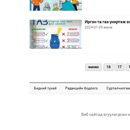
Иргэн та газ үнэртэж 
2024-01-29 өмнө
өмнөх
16
17
Бидний тухай
Редакцийн бодлого
Сурталчилгаа
Веб сайтад агуулагдсан 