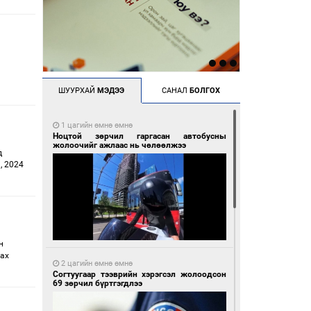
н
ШУУРХАЙ
МЭДЭЭ
САНАЛ
БОЛГОХ
1 цагийн өмнө өмнө
Ноцтой зөрчил гаргасан автобусны
жолоочийг ажлаас нь чөлөөлжээ
д
, 2024
н
лах
2 цагийн өмнө өмнө
Согтуугаар тээврийн хэрэгсэл жолоодсон
69 зөрчил бүртгэгдлээ