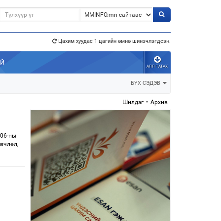
э”
Цахим хуудас 1 цагийн өмнө шинэчлэгдсэн.
АЙ
АПП ТАТАХ
БҮХ СЭДЭВ
Шилдэг
•
Архив
 06-ны
вчлөл,