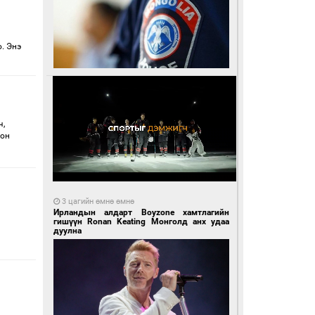
. Энэ
ч,
ион
3 цагийн өмнө өмнө
Ирландын алдарт Boyzone хамтлагийн
гишүүн Ronan Keating Монголд анх удаа
дуулна