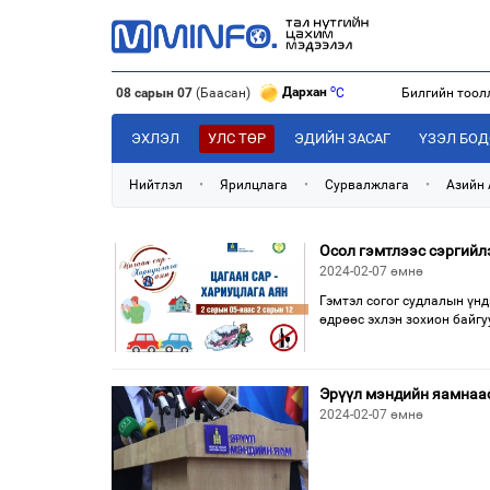
o
Дархан
C
08 сарын 07
(Баасан)
Билгийн тоол
o
Эрдэнэт
C
o
Улаанбаатар
C
ЭХЛЭЛ
УЛС ТӨР
ЭДИЙН ЗАСАГ
ҮЗЭЛ БО
Нийтлэл
•
Ярилцлага
•
Сурвалжлага
•
Азийн
Осол гэмтлээс сэргийлэ
2024-02-07 өмнө
Гэмтэл согог судлалын үнд
өдрөөс эхлэн зохион байгу
Эрүүл мэндийн яамнаас
2024-02-07 өмнө