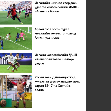
Испанийн шигшээ хоёр дахь
удаагаа хөлбөмбөгийн ДАШТ-
ий аварга болов
Арван гоол орсон хүрэл
медалийн төлөөх тоглолтод
Англичууд яллаа
Испани хөлбөмбөгийн ДАШТ-
ий аваргын төлөө шалгарч
үлдлээ
Улсын заан Д.Алтанцоожид
хүндэтгэл үзүүлэх наадам ирэх
сарын 15-17-нд Хэнтийд
болно