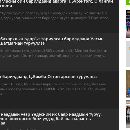
агласны ойн барилдаанд аварга П.Бүрэнтөгс, О.Хангай
оглоно
Үндсэн хуулиа баталж, Бүгд Найрамдах Улсаа тунхагласны 101
 зориулсан уламжлалт барилдаанд улсын аварга П.Бүрэнтөгс,...
 бахархлын өдөр”-т зориулсан барилдаанд Улсын
.Батмагнай түрүүллээ
 Чингис хааны мэндэлсний 863 жилийн ой, “Монгол бахархлын
риулсан улс, аймгийн алдар, цолтой, өндөр чансаатай хүчит...
 барилдаанд Ц.Бямба-Отгон арслан түрүүллээ
ааны 810 жил, Монголын барилгын салбарын 99 жил, Хубилай
длын нээлтэд зориулсан НАМРЫН УЛИРЛЫН НЭЭЛТ Улс, аймаг,
н...
наадмын үеэр Үндэсний их баяр наадмын түрүү,
лон шөвгөрсөн бөхчүүдэд бай шагналыг нь
лаа