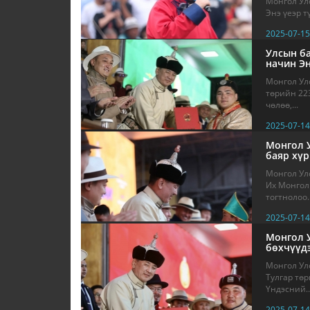
Монгол Ул
Энэ үеэр т
2025-07-15
Улсын б
начин Э
Монгол Улс
төрийн 223
чөлөө,...
2025-07-14
Монгол 
баяр хүр
Монгол Ул
Их Монгол 
тогтнолоо..
2025-07-14
Монгол У
бөхчүүд
Монгол Ул
Тулгар төр
Үндэсний..
2025-07-14