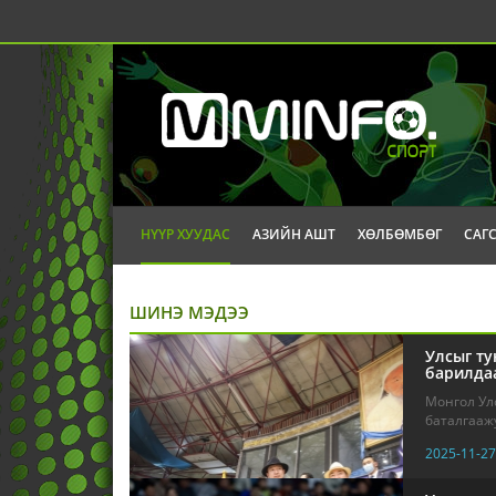
НҮҮР ХУУДАС
АЗИЙН АШТ
ХӨЛБӨМБӨГ
САГ
ШИНЭ МЭДЭЭ
Улсыг ту
барилдаа
Монгол Улс
баталгаажу
2025-11-27