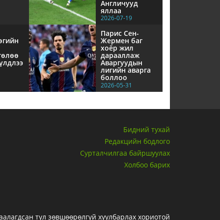
Англичууд
яллаа
2026-07-19
Парис Сен-
өгийн
Жермен баг
хоёр жил
төлөө
дарааллаж
үлдлээ
Аваргуудын
лигийн аварга
боллоо
2026-05-31
Бидний тухай
Редакцийн бодлого
Сурталчилгаа байршуулах
Холбоо барих
гаалагдсан тул зөвшөөрөлгүй хуулбарлах хориотой