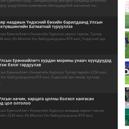
сын Ерөнхий сайд Г.Занданшатар уяачдын наадамд зочиллоо.
үрүү, үзүүр болон шөвгөрсөн бөхчүүдэд бай шагналыг нь...
аяр наадмын Үндэсний бөхийн барилдаанд Улсын
нхтүвшингийн Батмагнай түрүүллээ
ын Ерөнхийлөгч Ухнаагийн Хүрэлсүх зарлиг гаргаж, Тулгар
4 жил, Их Монгол Улс байгуулагдсаны 819 жил, Үндэсний эрх
Улсын Ерөнхийлөгч хурдан морины унаач хүүхдүүдэд
гэж бэлэг гардуулав
сын Ерөнхийлөгч Ухнаагийн Хүрэлсүх Тулгар төрийн 2234 жил,
Улс байгуулагдсаны 819 жил, Үндэсний эрх чөлөө, тусгаар
.
лсын начин, харцага цолны болзол хангасан
эд цол олголоо
сын Ерөнхийлөгч Ухнаагийн Хүрэлсүх өнөөдөр зарлиг гаргаж,
ийн 2234 жил, Их Монгол Улс байгуулагдсаны 819 жил,
.