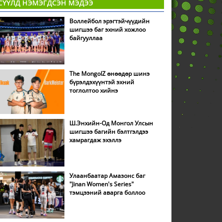
СҮҮЛД НЭМЭГДСЭН МЭДЭЭ
Воллейбол эрэгтэйчүүдийн
шигшээ баг эхний хожлоо
байгууллаа
The MongolZ өнөөдөр шинэ
бүрэлдэхүүнтэй эхний
тоглолтоо хийнэ
Ш.Энхийн-Од Монгол Улсын
шигшээ багийн бэлтгэлдээ
хамрагдаж эхэллэ
Улаанбаатар Амазонс баг
"Jinan Women's Series"
тэмцээний аварга боллоо