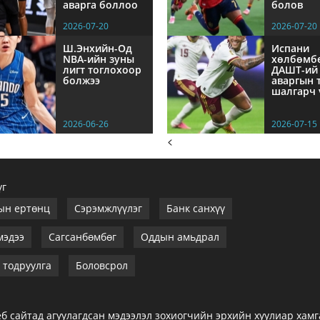
аварга боллоо
болов
2026-07-20
2026-07-20
Ш.Энхийн-Од
Испани
NBА-ийн зуны
хөлбөмб
лигт тоглохоор
ДАШТ-ий
болжээ
аваргын 
шалгарч 
2026-06-26
2026-07-15
<
үг
ын ертөнц
Сэрэмжлүүлэг
Банк санхүү
мэдээ
Сагсанбөмбөг
Оддын амьдрал
тодруулга
Боловсрол
б сайтад агуулагдсан мэдээлэл зохиогчийн эрхийн хуулиар хам