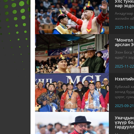
Улс тунх
нар зод
Анхдугаар 
жилийн ойд
2025-11-26
“Монгол
арслан Э
Эзэн Богд
өдөр”-т зо
2025-11-22
Нээлтийн
Хубилай х
зочид буу
цэрэг, сумы
2025-09-21
Уяачдын 
үзүүр бо
гардуул