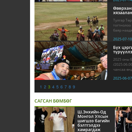
Өвөрханг
хязаалан
Тулгар Төр
тогтнолоо
баяр наадм
2025-07-10
Бүх цэрг
түрүүллэ
2025 оны 
/2025.06.0
чансаа өнд
2025-06-07
1
2
3
4
5
6
7
8
9
САГСАН БӨМБӨГ
Ш.Энхийн-Од
Монгол Улсын
шигшээ багийн
бэлтгэлдээ
хамрагдаж