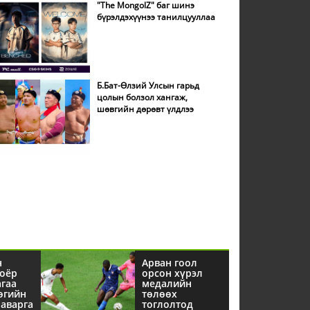
"The MongolZ" баг шинэ
бүрэлдэхүүнээ танилцууллаа
Б.Бат-Өлзий Улсын гарьд
цолын болзол хангаж,
шөвгийн дөрөвт үлдлээ
н
Арван гоол
оёр
орсон хүрэл
агаа
медалийн
өгийн
төлөөх
аварга
тоглолтод