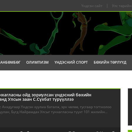
|
Үндсэн сайт
Улс төрийн
САНБӨМБӨГ
ОЛИМПИЗМ
ҮНДЭСНИЙ СПОРТ
БӨХИЙН ТӨРЛҮҮД
нхагласны ойд зориулсан үндэсний бөхийн
нд Улсын заан С.Сүхбат түрүүллээ
 Анхдугаар Үндсэн хуулиа баталж, эрх чөлөө, тусгаар тогтнолоо
улан, Бүгд Найрамдах Улсыг тунхагласны түүхт 101 жилийн...