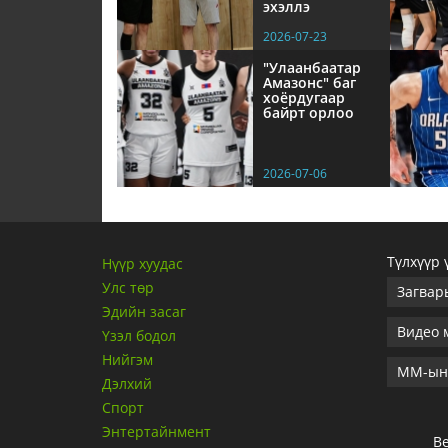
эхэллэ
2026-07-23
"Улаанбаатар
Амазонс" баг
хоёрдугаар
байрт орлоо
2026-07-06
Түлхүүр 
Нүүр хуудас
Улс төр
Загвар
Эдийн засаг
Видео 
Үзэл бодол
Нийгэм
ММ-ын 
Дэлхий
Спорт
Энтертайнмент
Ве