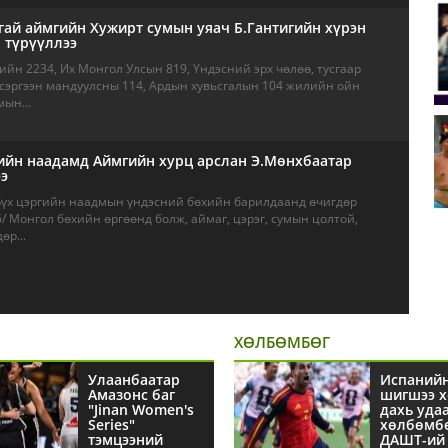
ай аймгийн Хужирт сумын уяач Б.Гантигийн хүрэн
 түрүүллээ
ийн 2234, Их Монгол Улсын 819, Үндэсний эрх чөлөө, тусгаар
 сэргээн мандуулсны 114, Ардын хувьсгалын 104 жилийн ойн
ын...
ийн наадамд Аймгийн хурц арслан Э.Мөнхбаатар
э
Бүх цэргийн наадмын үндэсний бөхийн барилдаанд өчигдөр
6/ Монгол бөхийн өргөөнд болж, аймаг, цэрэг, сумын цолтой,
өр...
ХӨЛБӨМБӨГ
Улаанбаатар
Испаний
Амазонс баг
шигшээ х
"Jinan Women's
дахь уда
Series"
хөлбөмб
тэмцээний
ДАШТ-ий 