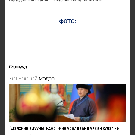
ФОТО:
Сэдвүүд :
ХОЛБООТОЙ
МЭДЭЭ
“Дэлхийн адууны өдөр”-ийн уралдаанд уясан хүлэг нь