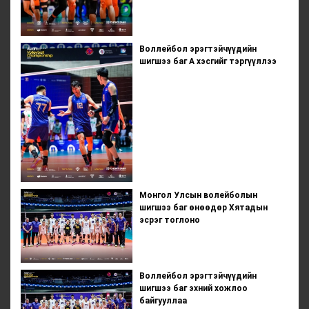
Воллейбол эрэгтэйчүүдийн
шигшээ баг А хэсгийг тэргүүллээ
Монгол Улсын волейболын
шигшээ баг өнөөдөр Хятадын
эсрэг тоглоно
Воллейбол эрэгтэйчүүдийн
шигшээ баг эхний хожлоо
байгууллаа