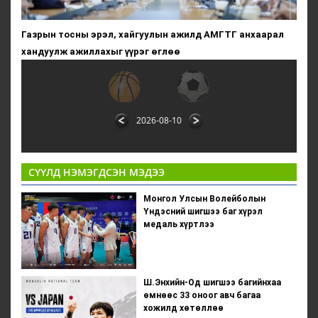
Газрын тосны эрэл, хайгуулын ажилд АМГТГ анхаарал
хандуулж ажиллахыг үүрэг өглөө
2026-08-10
СҮҮЛД НЭМЭГДСЭН МЭДЭЭ
Монгол Улсын Волейболын
Үндэсний шигшээ баг хүрэл
медаль хүртлээ
Ш.Энхийн-Од шигшээ багийнхаа
өмнөөс 33 оноог авч багаа
хожилд хөтөллөө