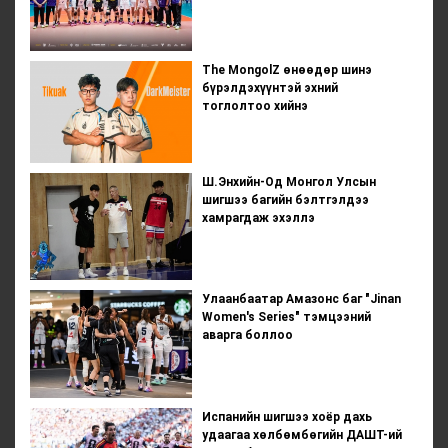
The MongolZ өнөөдөр шинэ
бүрэлдэхүүнтэй эхний
тоглолтоо хийнэ
Ш.Энхийн-Од Монгол Улсын
шигшээ багийн бэлтгэлдээ
хамрагдаж эхэллэ
Улаанбаатар Амазонс баг "Jinan
Women's Series" тэмцээний
аварга боллоо
Испанийн шигшээ хоёр дахь
удаагаа хөлбөмбөгийн ДАШТ-ий