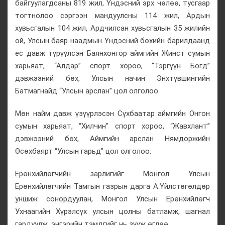
байгуулагдсаны 819 жил, Үндэсний эрх чөлөө, тусгаар
тогтнолоо сэргээн мандуулсны 114 жил, Ардын
хувьсгалын 104 жил, Ардчилсан хувьсгалын 35 жилийн
ой, Улсын баяр наадмын Үндэсний бөхийн барилдаанд
ес давж түрүүлсэн Баянхонгор аймгийн Жинст сумын
харьяат, “Алдар” спорт хороо, “Тэргүүн Богд”
дэвжээний бөх, Улсын начин Энхтүвшингийн
Батмагнайд “Улсын арслан” цол олголоо.
Мөн найм давж үзүүрлэсэн Сүхбаатар аймгийн Онгон
сумын харьяат, “Хилчин” спорт хороо, “Жавхлант”
дэвжээний бөх, Аймгийн арслан Нямдоржийн
Өсөхбаярт “Улсын гарьд” цол олголоо.
Ерөнхийлөгчийн зарлигийг Монгол Улсын
Ерөнхийлөгчийн Тамгын газрын дарга А.Үйлстөгөлдөр
уншиж сонордуулан, Монгол Улсын Ерөнхийлөгч
Ухнаагийн Хүрэлсүх улсын цолны батламж, шагнал
гардуулж, энгэрийн тэмдгийг нь зүүж өглөө.