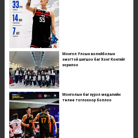
Монгол Улсын волейболын
эмэгтэй шигшээ баг Хонг Конгийг
зорилоо
Монголын баг хүрэл медалийн
төлөө тоглохоор боллоо