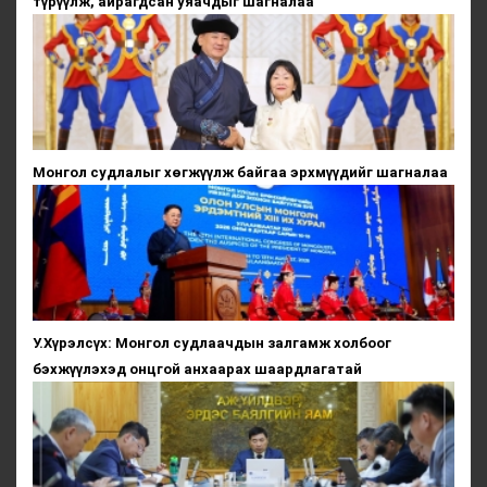
түрүүлж, айрагдсан уяачдыг шагналаа
Монгол судлалыг хөгжүүлж байгаа эрхмүүдийг шагналаа
У.Хүрэлсүх: Монгол судлаачдын залгамж холбоог
бэхжүүлэхэд онцгой анхаарах шаардлагатай