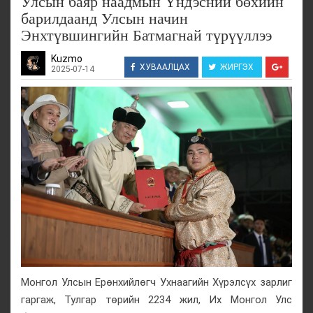
Улсын баяр наадмын Үндэсний бөхийн
барилдаанд Улсын начин
Энхтүвшингийн Батмагнай түрүүллээ
Kuzmo
ХУВААЛЦАХ
ЖИРГЭХ
2025-07-14
Монгол Улсын Ерөнхийлөгч Ухнаагийн Хүрэлсүх зарлиг
гаргаж, Тулгар төрийн 2234 жил, Их Монгол Улс