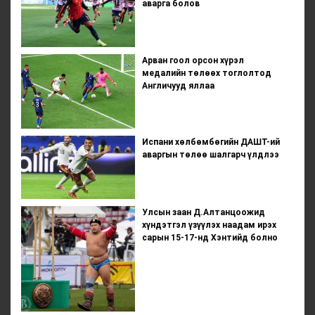
аварга болов
Арван гоол орсон хүрэл
медалийн төлөөх тоглолтод
Англичууд яллаа
Испани хөлбөмбөгийн ДАШТ-ий
аваргын төлөө шалгарч үлдлээ
Улсын заан Д.Алтанцоожид
хүндэтгэл үзүүлэх наадам ирэх
сарын 15-17-нд Хэнтийд болно