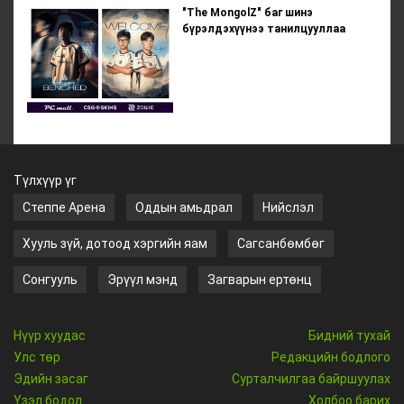
"The MongolZ" баг шинэ
бүрэлдэхүүнээ танилцууллаа
Түлхүүр үг
Степпе Арена
Оддын амьдрал
Нийслэл
Хууль зүй, дотоод хэргийн яам
Сагсанбөмбөг
Сонгууль
Эрүүл мэнд
Загварын ертөнц
Нүүр хуудас
Бидний тухай
Улс төр
Редакцийн бодлого
Эдийн засаг
Сурталчилгаа байршуулах
Үзэл бодол
Холбоо барих