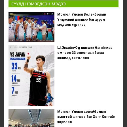
СҮҮЛД НЭМЭГДСЭН МЭДЭЭ
Монгол Улсын Волейболын
Үндэсний шигшээ баг хүрэл
медаль хүртлээ
Ш.Энхийн-Од шигшээ багийнхаа
өмнөөс 33 оноог авч багаа
хожилд хөтөллөө
Монгол Улсын волейболын
эмэгтэй шигшээ баг Хонг Конгийг
зорилоо