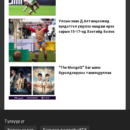
Улсын заан Д.Алтанцоожид
хүндэтгэл үзүүлэх наадам ирэх
сарын 15-17-нд Хэнтийд болно
"The MongolZ" баг шинэ
бүрэлдэхүүнээ танилцууллаа
Түлхүүр үг