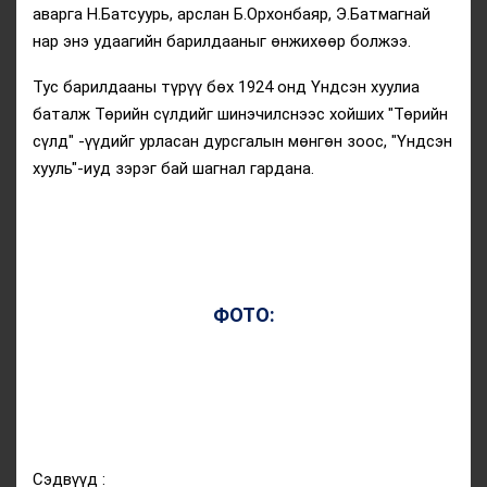
аварга Н.Батсуурь, арслан Б.Орхонбаяр, Э.Батмагнай
нар энэ удаагийн барилдааныг өнжихөөр болжээ.
Тус барилдааны түрүү бөх 1924 онд Үндсэн хуулиа
баталж Төрийн сүлдийг шинэчилснээс хойших "Төрийн
сүлд" -үүдийг урласан дурсгалын мөнгөн зоос, "Үндсэн
хууль"-иуд зэрэг бай шагнал гардана.
ФОТО:
Сэдвүүд :