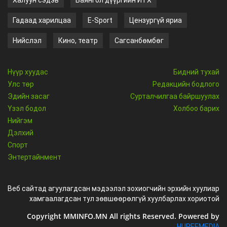
Халуун сэдэв
Баянгол дүүргийн ИТХ
Гадаад харилцаа
E-Sport
Цензургүй яриа
Нийслэл
Кино, театр
Сагсанбөмбөг
Нүүр хуудас
Бидний тухай
Улс төр
Редакцийн бодлого
Эдийн засаг
Сурталчилгаа байршуулах
Үзэл бодол
Холбоо барих
Нийгэм
Дэлхий
Спорт
Энтертайнмент
Веб сайтад агуулагдсан мэдээлэл зохиогчийн эрхийн хуулиар
хамгаалагдсан тул зөвшөөрөлгүй хуулбарлах хориотой
Copyright MMINFO.MN All rights Reserved. Powered by
HUREEMEDIA