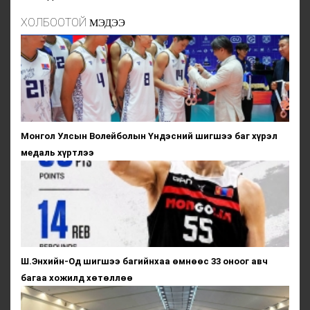
ХОЛБООТОЙ
МЭДЭЭ
Монгол Улсын Волейболын Үндэсний шигшээ баг хүрэл
медаль хүртлээ
Ш.Энхийн-Од шигшээ багийнхаа өмнөөс 33 оноог авч
багаа хожилд хөтөллөө