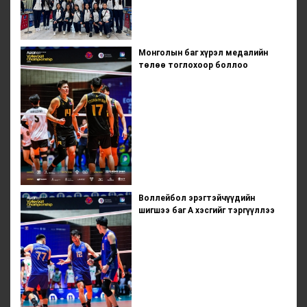
Монголын баг хүрэл медалийн
төлөө тоглохоор боллоо
Воллейбол эрэгтэйчүүдийн
шигшээ баг А хэсгийг тэргүүллээ