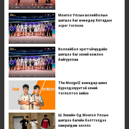
Монгол Улсын волейболын
шигшээ баг өнөөдөр Хятадын
эсрэг тоглоно
Воллейбол эрэгтэйчүүдийн
шигшээ баг эхний хожлоо
байгууллаа
The MongolZ өнөөдөр шинэ
бүрэлдэхүүнтэй эхний
тоглолтоо хийнэ
Ш.Энхийн-Од Монгол Улсын
шигшээ багийн бэлтгэлдээ
хамрагдаж эхэллэ