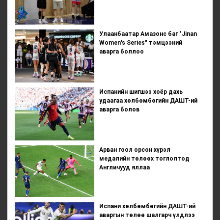
Улаанбаатар Амазонс баг "Jinan
Women's Series" тэмцээний
аварга боллоо
Испанийн шигшээ хоёр дахь
удаагаа хөлбөмбөгийн ДАШТ-ий
аварга болов
Арван гоол орсон хүрэл
медалийн төлөөх тоглолтод
Англичууд яллаа
Испани хөлбөмбөгийн ДАШТ-ий
аваргын төлөө шалгарч үлдлээ