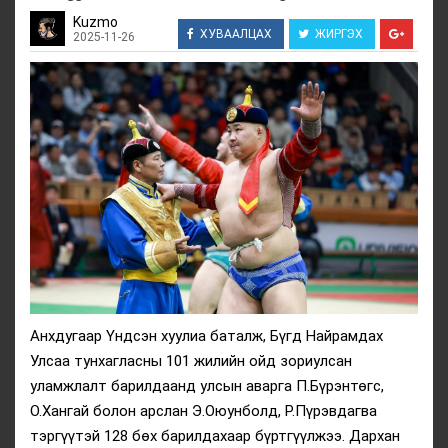
Kuzmo
ХУВААЛЦАХ
ЖИРГЭХ
2025-11-26
Анхдугаар Үндсэн хуулиа баталж, Бүгд Найрамдах
Улсаа тунхагласны 101 жилийн ойд зориулсан
уламжлалт барилдаанд улсын аварга П.Бүрэнтөгс,
О.Хангай болон арслан Э.Оюунболд, Р.Пүрэвдагва
тэргүүтэй 128 бөх барилдахаар бүртгүүлжээ. Дархан