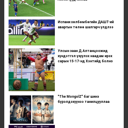
Испани хөлбөмбөгийн ДАШТ-ий
аваргын төлөө шалгарч үлдлээ
Улсын заан Д.Алтанцоожид
хүндэтгэл үзүүлэх наадам ирэх
сарын 15-17-нд Хэнтийд болно
"The MongolZ" баг шинэ
бүрэлдэхүүнээ танилцууллаа