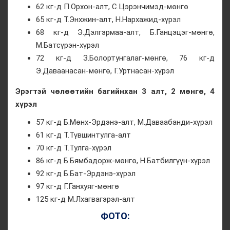
62 кг-д П.Орхон-алт, С.Цэрэнчимэд-мөнгө
65 кг-д Т.Энхжин-алт, Н.Нархажид-хүрэл
68 кг-д Э.Дэлгэрмаа-алт, Б.Ганцэцэг-мөнгө,
М.Батсүрэн-хүрэл
72 кг-д З.Болортунгалаг-мөнгө, 76 кг-д
Э.Даваанасан-мөнгө, Г.Уртнасан-хүрэл
Эрэгтэй чөлөөтийн багийнхан 3 алт, 2 мөнгө, 4
хүрэл
57 кг-д Б.Мөнх-Эрдэнэ-алт, М.Даваабанди-хүрэл
61 кг-д Т.Түвшинтулга-алт
70 кг-д Т.Тулга-хүрэл
86 кг-д Б.Бямбадорж-мөнгө, Н.Батбилгүүн-хүрэл
92 кг-д Б.Бат-Эрдэнэ-хүрэл
97 кг-д Г.Ганхуяг-мөнгө
125 кг-д М.Лхагвагэрэл-алт
ФОТО: