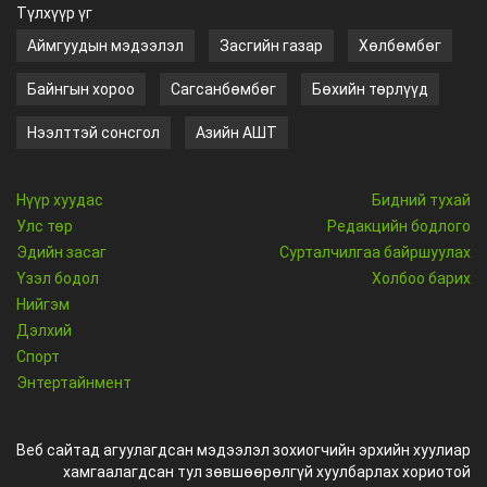
Түлхүүр үг
Аймгуудын мэдээлэл
Засгийн газар
Хөлбөмбөг
Байнгын хороо
Сагсанбөмбөг
Бөхийн төрлүүд
Нээлттэй сонсгол
Азийн АШТ
Нүүр хуудас
Бидний тухай
Улс төр
Редакцийн бодлого
Эдийн засаг
Сурталчилгаа байршуулах
Үзэл бодол
Холбоо барих
Нийгэм
Дэлхий
Спорт
Энтертайнмент
Веб сайтад агуулагдсан мэдээлэл зохиогчийн эрхийн хуулиар
хамгаалагдсан тул зөвшөөрөлгүй хуулбарлах хориотой