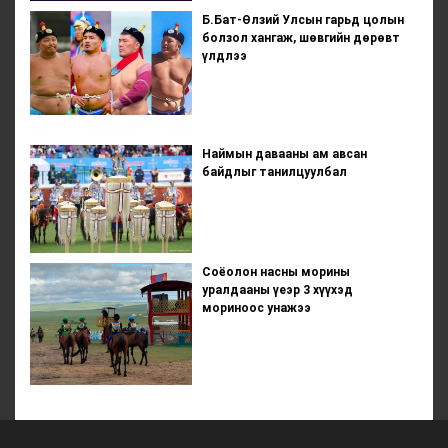
Б.Бат-Өлзий Улсын гарьд цолын
болзол хангаж, шөвгийн дөрөвт
үлдлээ
Наймын давааны ам авсан
байдлыг танилцуулбал
Соёолон насны морины
уралдааны үеэр 3 хүүхэд
мориноос унажээ