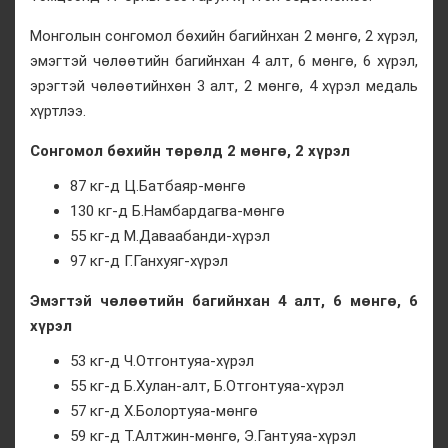
Монголын сонгомол бөхийн багийнхан 2 мөнгө, 2 хүрэл,
эмэгтэй чөлөөтийн багийнхан 4 алт, 6 мөнгө, 6 хүрэл,
эрэгтэй чөлөөтийнхөн 3 алт, 2 мөнгө, 4 хүрэл медаль
хүртлээ.
Сонгомол бөхийн төрөлд 2 мөнгө, 2 хүрэл
87 кг-д Ц.Батбаяр-мөнгө
130 кг-д Б.Намбардагва-мөнгө
55 кг-д М.Даваабанди-хүрэл
97 кг-д Г.Ганхуяг-хүрэл
Эмэгтэй чөлөөтийн багийнхан 4 алт, 6 мөнгө, 6
хүрэл
53 кг-д Ч.Отгонтуяа-хүрэл
55 кг-д Б.Хулан-алт, Б.Отгонтуяа-хүрэл
57 кг-д Х.Болортуяа-мөнгө
59 кг-д Т.Алтжин-мөнгө, Э.Гантуяа-хүрэл