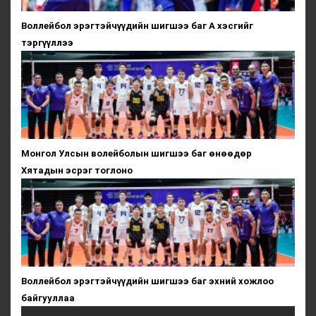
Воллейбол эрэгтэйчүүдийн шигшээ баг А хэсгийг
тэргүүллээ
Монгол Улсын волейболын шигшээ баг өнөөдөр
Хятадын эсрэг тоглоно
Воллейбол эрэгтэйчүүдийн шигшээ баг эхний хожлоо
байгууллаа