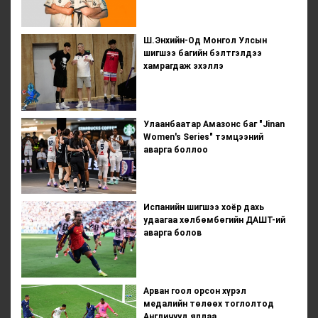
Ш.Энхийн-Од Монгол Улсын
шигшээ багийн бэлтгэлдээ
хамрагдаж эхэллэ
Улаанбаатар Амазонс баг "Jinan
Women's Series" тэмцээний
аварга боллоо
Испанийн шигшээ хоёр дахь
удаагаа хөлбөмбөгийн ДАШТ-ий
аварга болов
Арван гоол орсон хүрэл
медалийн төлөөх тоглолтод
Англичууд яллаа