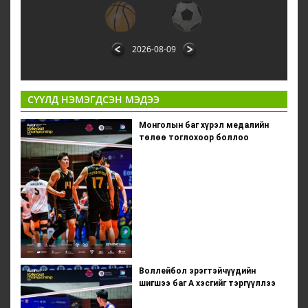
2026-08-09
СҮҮЛД НЭМЭГДСЭН МЭДЭЭ
Монголын баг хүрэл медалийн
төлөө тоглохоор боллоо
Воллейбол эрэгтэйчүүдийн
шигшээ баг А хэсгийг тэргүүллээ