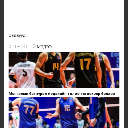
Сэдвүүд :
ХОЛБООТОЙ
МЭДЭЭ
Монголын баг хүрэл медалийн төлөө тоглохоор боллоо