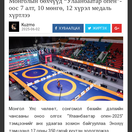
Монголын бөхчүүд “Улаанбаатар опен”-
оос 7 алт, 10 мөнгө, 12 хүрэл медаль
хүртлээ
Kuzmo
ХУВААЛЦАХ
ЖИРГЭХ
2025-06-02
Монгол Улс чөлөөт, сонгомол бөхийн дэлхийн
чансааны оноо олгох “Улаанбаатар опен-2025”
тэмцээнийг анх удаагаа зохион байгууллаа. Энэхүү
тэмцээнд 17 орны 350 гаруй хүчтэн зодогложээ.