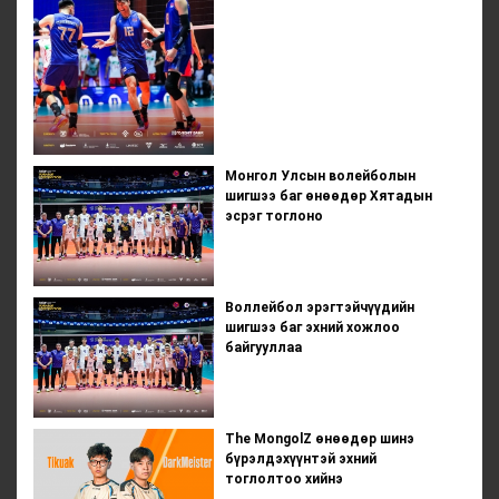
Монгол Улсын волейболын
шигшээ баг өнөөдөр Хятадын
эсрэг тоглоно
Воллейбол эрэгтэйчүүдийн
шигшээ баг эхний хожлоо
байгууллаа
The MongolZ өнөөдөр шинэ
бүрэлдэхүүнтэй эхний
тоглолтоо хийнэ