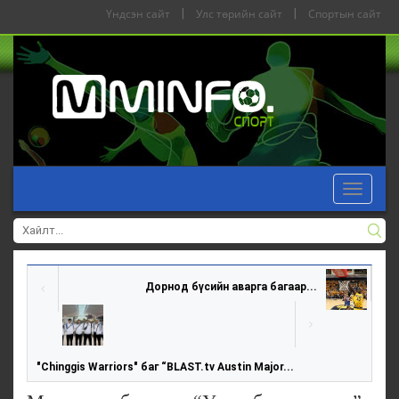
Үндсэн сайт
|
Улс төрийн сайт
|
Спортын сайт
Toggle
navigat
Дорнод бүсийн аварга багаар...
"Chinggis Warriors" баг “BLAST.tv Austin Major...