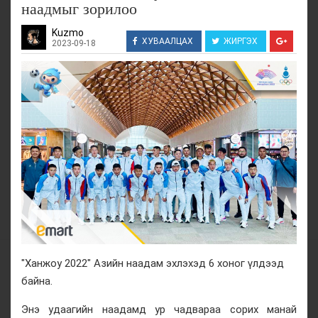
наадмыг зорилоо
Kuzmo
ХУВААЛЦАХ
ЖИРГЭХ
2023-09-18
"Ханжоу 2022" Азийн наадам эхлэхэд 6 хоног үлдээд
байна.
Энэ удаагийн наадамд ур чадвараа сорих манай