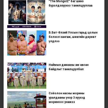
"The MongolZ" баг шинэ
бүрэлдэхүүнээ танилцууллаа
Б.Бат-Өлзий Улсын гарьд цолын
болзол хангаж, шөвгийн дөрөвт
үлдлээ
Наймын давааны ам авсан
байдлыг танилцуулбал
Соёолон насны морины
уралдааны үеэр 3 хүүхэд
мориноос унажээ