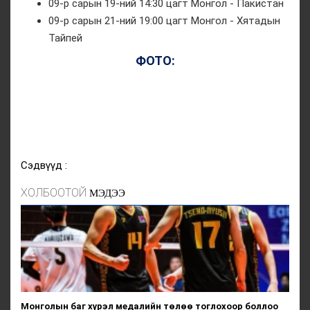
09-р сарын 19-ний 14:30 цагт Монгол - Пакистан
09-р сарын 21-ний 19:00 цагт Монгол - Хятадын
Тайпей
ФОТО:
Сэдвүүд :
ХОЛБООТОЙ
МЭДЭЭ
Монголын баг хүрэл медалийн төлөө тоглохоор боллоо