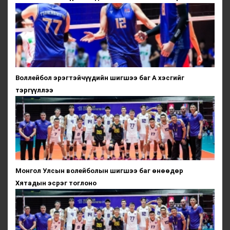
Воллейбол эрэгтэйчүүдийн шигшээ баг А хэсгийг
тэргүүллээ
Монгол Улсын волейболын шигшээ баг өнөөдөр
Хятадын эсрэг тоглоно