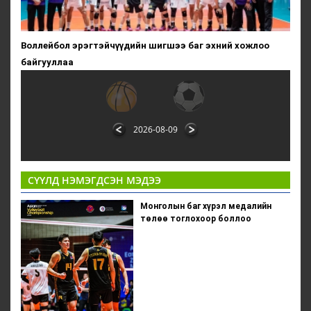
Воллейбол эрэгтэйчүүдийн шигшээ баг эхний хожлоо
байгууллаа
2026-08-09
СҮҮЛД НЭМЭГДСЭН МЭДЭЭ
Монголын баг хүрэл медалийн
төлөө тоглохоор боллоо