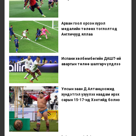
Арван гоол орсон хүрэл
медалийн төлөөх тоглолтод
Англичууд яллаа
Испани хөлбөмбөгийн ДАШТ-ий
аваргын төлөө шалгарч үлдлээ
Улсын заан Д.Алтанцоожид
хүндэтгэл үзүүлэх наадам ирэх
сарын 15-17-нд Хэнтийд болно