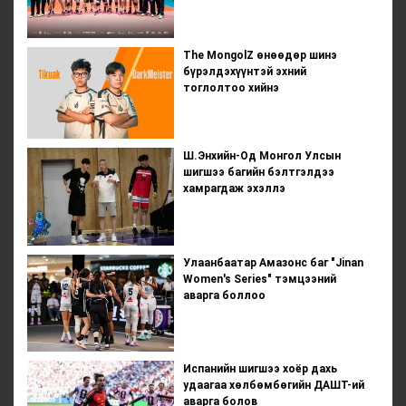
The MongolZ өнөөдөр шинэ
бүрэлдэхүүнтэй эхний
тоглолтоо хийнэ
Ш.Энхийн-Од Монгол Улсын
шигшээ багийн бэлтгэлдээ
хамрагдаж эхэллэ
Улаанбаатар Амазонс баг "Jinan
Women's Series" тэмцээний
аварга боллоо
Испанийн шигшээ хоёр дахь
удаагаа хөлбөмбөгийн ДАШТ-ий
аварга болов