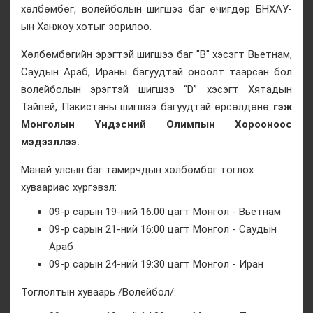
хөлбөмбөг, волейболын шигшээ баг өчигдөр БНХАУ-
ын Ханжоу хотыг зорилоо.
Хөлбөмбөгийн эрэгтэй шигшээ баг "B" хэсэгт Вьетнам,
Саудын Араб, Ираны багуудтай оноолт таарсан бол
волейболын эрэгтэй шигшээ “D” хэсэгт Хятадын
Тайпей, Пакистаны шигшээ багуудтай өрсөлдөнө
гэж
Монголын Үндэсний Олимпын Хорооноос
мэдээллээ.
Манай улсын баг тамирчдын хөлбөмбөг тоглох
хуваариас хүргэвэл:
09-р сарын 19-ний 16:00 цагт Монгол - Вьетнам
09-р сарын 21-ний 16:00 цагт Монгол - Саудын
Араб
09-р сарын 24-ний 19:30 цагт Монгол - Иран
Тоглолтын хуваарь /Волейбол/: