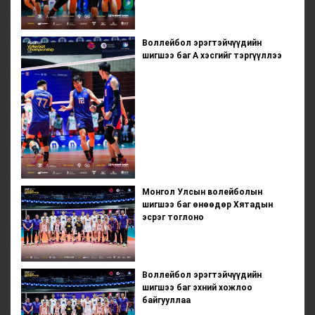
Воллейбол эрэгтэйчүүдийн
шигшээ баг А хэсгийг тэргүүллээ
Монгол Улсын волейболын
шигшээ баг өнөөдөр Хятадын
эсрэг тоглоно
Воллейбол эрэгтэйчүүдийн
шигшээ баг эхний хожлоо
байгууллаа