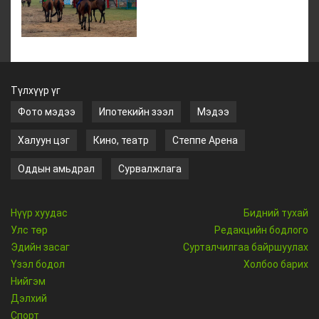
Түлхүүр үг
Фото мэдээ
Ипотекийн зээл
Мэдээ
Халуун цэг
Кино, театр
Степпе Арена
Оддын амьдрал
Сурвалжлага
Нүүр хуудас
Бидний тухай
Улс төр
Редакцийн бодлого
Эдийн засаг
Сурталчилгаа байршуулах
Үзэл бодол
Холбоо барих
Нийгэм
Дэлхий
Спорт