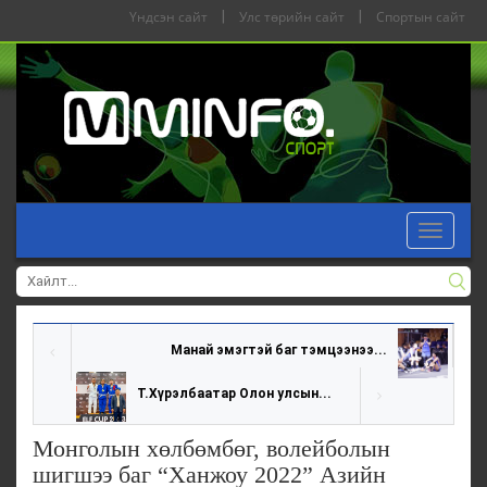
Үндсэн сайт
|
Улс төрийн сайт
|
Спортын сайт
Toggle
navigat
Манай эмэгтэй баг тэмцээнээ...
Т.Хүрэлбаатар Олон улсын...
Монголын хөлбөмбөг, волейболын
шигшээ баг “Ханжоу 2022” Азийн