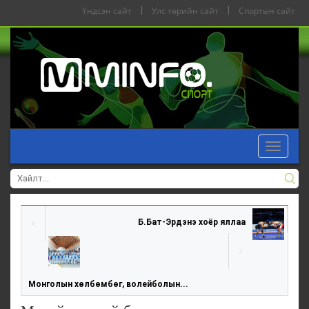
Үндсэн сайт
|
Улс төрийн сайт
|
Спортын сайт
Toggle
navigat
Б.Бат-Эрдэнэ хоёр яллаа
Монголын хөлбөмбөг, волейболын...