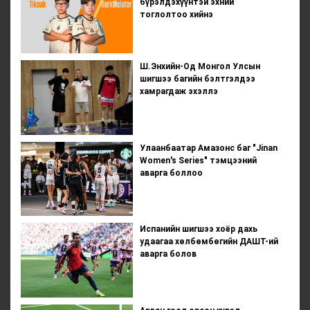
бүрэлдэхүүнтэй эхний
тоглолтоо хийнэ
Ш.Энхийн-Од Монгол Улсын
шигшээ багийн бэлтгэлдээ
хамрагдаж эхэллэ
Улаанбаатар Амазонс баг "Jinan
Women's Series" тэмцээний
аварга боллоо
Испанийн шигшээ хоёр дахь
удаагаа хөлбөмбөгийн ДАШТ-ий
аварга болов