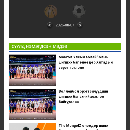
2026-08-07
СҮҮЛД НЭМЭГДСЭН МЭДЭЭ
Монгол Улсын волейболын
шигшээ баг өнөөдөр Хятадын
эсрэг тоглоно
Воллейбол эрэгтэйчүүдийн
шигшээ баг эхний хожлоо
байгууллаа
The MongolZ өнөөдөр шинэ