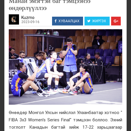
Манай эмэгтэй баг тэмцээнээ
өндөрлүүллээ
Kuzmo
ХУВААЛЦАХ
ЖИРГЭХ
2023-09-16
Өнөөдөр Монгол Улсын нийслэл Улаанбаатар хотноо "
FIBA 3x3 Women's Series Final" тэмцээн боллоо. Эхний
тоглолт Канадын багтай хийж 17-22 харьцаагаар