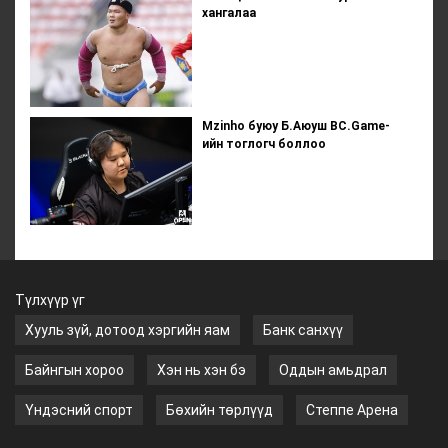
хангалаа
Mzinho буюу Б.Аюуш BC.Game-
ийн тоглогч боллоо
Түлхүүр үг
Хууль зүй, дотоод хэргийн яам
Банк санхүү
Байнгын хороо
Хэн нь хэн бэ
Оддын амьдрал
Үндэсний спорт
Бөхийн төрлүүд
Степпе Арена