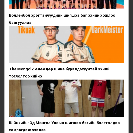
Воллейбол эрэгтэйчүүдийн шигшээ баг эхний хожлоо
байгууллаа
The MongolZ өнөөдөр шинэ бүрэлдэхүүнтэй эхний
тоглолтоо хийнэ
Ш.Энхийн-Од Монгол Улсын шигшээ багийн бэлтгэлдээ
хамрагдаж эхэллэ