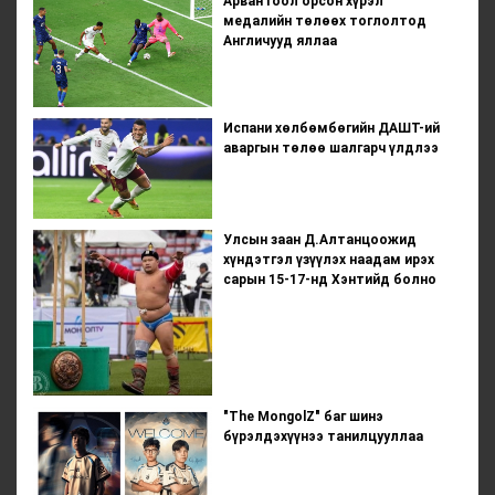
Арван гоол орсон хүрэл
медалийн төлөөх тоглолтод
Англичууд яллаа
Испани хөлбөмбөгийн ДАШТ-ий
аваргын төлөө шалгарч үлдлээ
Улсын заан Д.Алтанцоожид
хүндэтгэл үзүүлэх наадам ирэх
сарын 15-17-нд Хэнтийд болно
"The MongolZ" баг шинэ
бүрэлдэхүүнээ танилцууллаа