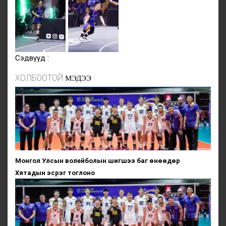
Сэдвүүд :
ХОЛБООТОЙ
МЭДЭЭ
Монгол Улсын волейболын шигшээ баг өнөөдөр
Хятадын эсрэг тоглоно