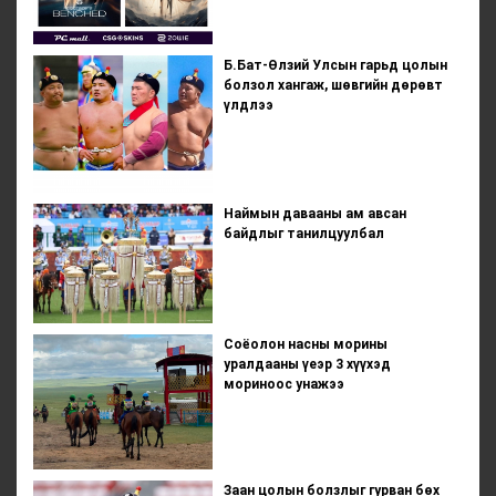
Б.Бат-Өлзий Улсын гарьд цолын
болзол хангаж, шөвгийн дөрөвт
үлдлээ
Наймын давааны ам авсан
байдлыг танилцуулбал
Соёолон насны морины
уралдааны үеэр 3 хүүхэд
мориноос унажээ
Заан цолын болзлыг гурван бөх