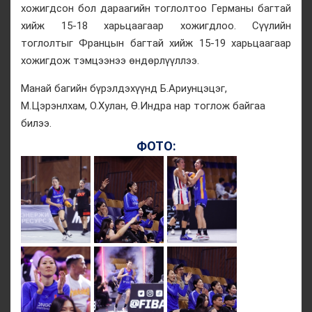
хожигдсон бол дараагийн тоглолтоо Германы багтай
хийж 15-18 харьцаагаар хожигдлоо. Сүүлийн
тоглолтыг Францын багтай хийж 15-19 харьцаагаар
хожигдож тэмцээнээ өндөрлүүллээ.
Манай багийн бүрэлдэхүүнд Б.Ариунцэцэг,
М.Цэрэнлхам, О.Хулан, Ө.Индра нар тоглож байгаа
билээ.
ФОТО: