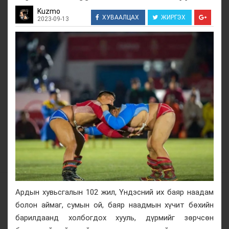
Kuzmo
ХУВААЛЦАХ
ЖИРГЭХ
2023-09-13
Ардын хувьсгалын 102 жил, Үндэсний их баяр наадам
болон аймаг, сумын ой, баяр наадмын хүчит бөхийн
барилдаанд холбогдох хууль, дүрмийг зөрчсөн