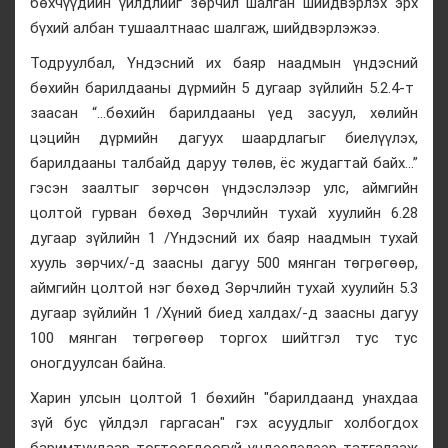
бөхчүүдийн үйлдлийг зөрчил шалган шийдвэрлэх эрх
бүхий албан тушаалтнаас шалгаж, шийдвэрлэжээ.
Тодруулбал, Үндэсний их баяр наадмын үндэсний
бөхийн барилдааны дүрмийн 5 дугаар зүйлийн 5.2.4-т
заасан “...бөхийн барилдааны үед засуул, хөлийн
цэцийн дүрмийн дагуух шаардлагыг биелүүлэх,
барилдааны талбайд даруу төлөв, ёс жудагтай байх...”
гэсэн заалтыг зөрчсөн үндэслэлээр улс, аймгийн
цолтой гурван бөхөд Зөрчлийн тухай хуулийн 6.28
дугаар зүйлийн 1 /Үндэсний их баяр наадмын тухай
хууль зөрчих/-д заасны дагуу 500 мянган төгрөгөөр,
аймгийн цолтой нэг бөхөд Зөрчлийн тухай хуулийн 5.3
дугаар зүйлийн 1 /Хүний биед халдах/-д заасны дагуу
100 мянган төгрөгөөр торгох шийтгэл тус тус
оногдуулсан байна.
Харин улсын цолтой 1 бөхийн "барилдаанд унахдаа
зүй бус үйлдэл гаргасан" гэх асуудлыг холбогдох