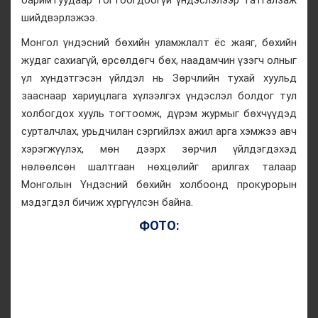
баримтуудаар тогтоогдоогүй үндэслэлээр татгалзаж
шийдвэрлэжээ.
Монгол үндэсний бөхийн уламжлалт ёс жаяг, бөхийн
жудаг сахиагүй, өрсөлдөгч бөх, наадамчин үзэгч олныг
үл хүндэтгэсэн үйлдэл нь Зөрчлийн тухай хуульд
зааснаар хариуцлага хүлээлгэх үндэслэл болдог тул
холбогдох хууль тогтоомж, дүрэм журмыг бөхчүүдэд
сурталчлах, урьдчилан сэргийлэх ажил арга хэмжээ авч
хэрэгжүүлэх, мөн дээрх зөрчил үйлдэгдэхэд
нөлөөлсөн шалтгаан нөхцөлийг арилгах талаар
Монголын Үндэсний бөхийн холбоонд прокурорын
мэдэгдэл бичиж хүргүүлсэн байна.
ФОТО: