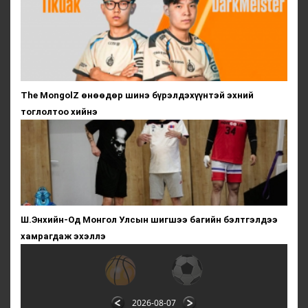
The MongolZ өнөөдөр шинэ бүрэлдэхүүнтэй эхний
тоглолтоо хийнэ
Ш.Энхийн-Од Монгол Улсын шигшээ багийн бэлтгэлдээ
хамрагдаж эхэллэ
2026-08-07