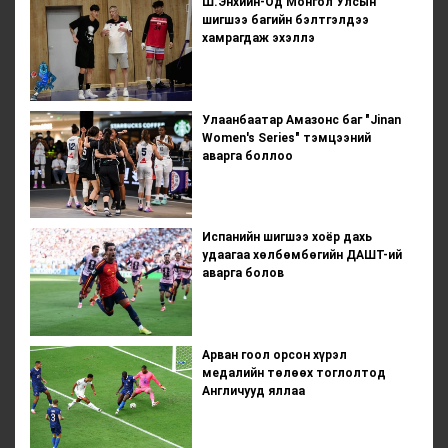
Ш.Энхийн-Од Монгол Улсын
шигшээ багийн бэлтгэлдээ
хамрагдаж эхэллэ
Улаанбаатар Амазонс баг "Jinan
Women's Series" тэмцээний
аварга боллоо
Испанийн шигшээ хоёр дахь
удаагаа хөлбөмбөгийн ДАШТ-ий
аварга болов
Арван гоол орсон хүрэл
медалийн төлөөх тоглолтод
Англичууд яллаа