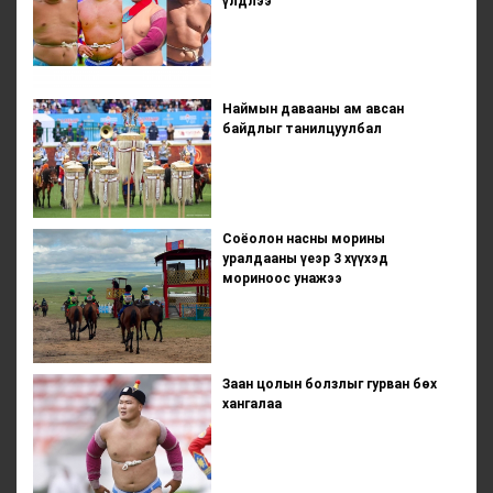
үлдлээ
Наймын давааны ам авсан
байдлыг танилцуулбал
Соёолон насны морины
уралдааны үеэр 3 хүүхэд
мориноос унажээ
Заан цолын болзлыг гурван бөх
хангалаа