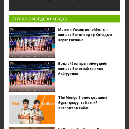
СҮҮЛД НЭМЭГДСЭН МЭДЭЭ
Монгол Улсын волейболын
шигшээ баг өнөөдөр Хятадын
эсрэг тоглоно
Воллейбол эрэгтэйчүүдийн
шигшээ баг эхний хожлоо
байгууллаа
The MongolZ өнөөдөр шинэ
бүрэлдэхүүнтэй эхний
тоглолтоо хийнэ