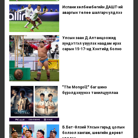
Испани хөлбөмбөгийн ДАШТ-ий
аваргын төлөө шалгарч үлдлээ
Улсын заан Д.Алтанцоожид
хүндэтгэл үзүүлэх наадам ирэх
сарын 15-17-нд Хэнтийд болно
"The MongolZ" баг шинэ
бүрэлдэхүүнээ танилцууллаа
Б.Бат-Өлзий Улсын гарьд цолын
болзол хангаж, шөвгийн дөрөвт