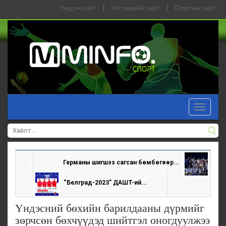
Үндсэн сайт
|
Улс төрийн сайт
|
Спортын сайт
Toggle
navigat
Германы шигшээ сагсан бөмбөгөөр...
“Белград-2023” ДАШТ-ий...
Үндэсний бөхийн барилдааны дүрмийг
зөрчсөн бөхчүүдэд шийтгэл оногдуулжээ