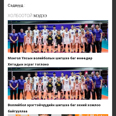
Сэдвүүд :
ХОЛБООТОЙ
МЭДЭЭ
Монгол Улсын волейболын шигшээ баг өнөөдөр
Хятадын эсрэг тоглоно
Воллейбол эрэгтэйчүүдийн шигшээ баг эхний хожлоо
байгууллаа