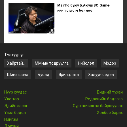
Mzinho буюу Б.Аюуш BC.Game-
ийн тоглогч боллоо
Түлхүүр үг
Хайртай...
ММ-ын тодруулга
Нийслэл
Мэдээ
Шинэ шинэ
Бусад
Ярилцлага
Халуун сэдэв
Нүүр хуудас
Бидний тухай
Улс төр
Редакцийн бодлого
Эдийн засаг
Сурталчилгаа байршуулах
Үзэл бодол
Холбоо барих
Нийгэм
Дэлхий