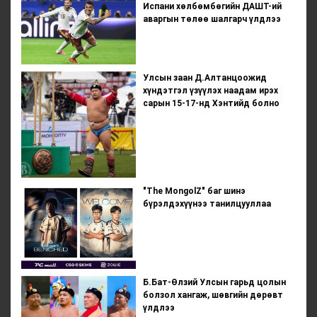
Испани хөлбөмбөгийн ДАШТ-ий
аваргын төлөө шалгарч үлдлээ
Улсын заан Д.Алтанцоожид
хүндэтгэл үзүүлэх наадам ирэх
сарын 15-17-нд Хэнтийд болно
"The MongolZ" баг шинэ
бүрэлдэхүүнээ танилцууллаа
Б.Бат-Өлзий Улсын гарьд цолын
болзол хангаж, шөвгийн дөрөвт
үлдлээ