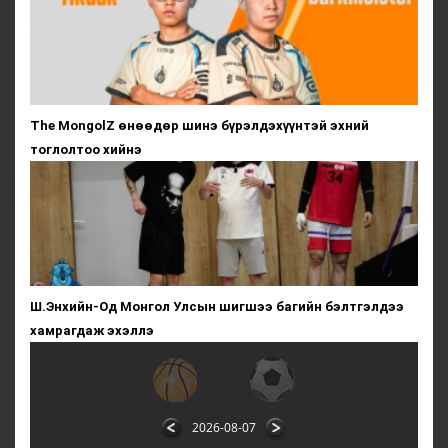
The MongolZ өнөөдөр шинэ бүрэлдэхүүнтэй эхний
тоглолтоо хийнэ
Ш.Энхийн-Од Монгол Улсын шигшээ багийн бэлтгэлдээ
хамрагдаж эхэллэ
2026-08-07