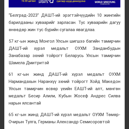
“Белград-2023” ДАШТ-ий эрэгтэйчүүдийн 10 жингийн
барилдааны хуваарийг зарласан. Тус хуваарийн дагуу
өнөөдөр жин тус бүрийн сугалаа явагдлаа.
57 кг-ын жинд Монгол Улсын шигшээ багийн тамирчин
ДАШТ-ий хүрэл медальт ОУХМ Занданбудын
Занабазар эхний тойрогт Беларусь Улсын тамирчин
Шамела Дмитритэй
61 кг-ын жинд ДАШТ-ий хүрэл медальт ОУХМ
Нармандахын Наранхүү эхний тойрогт Хойд Македон
Улсын тамирчин өсвөр үеийн ЕАШТ-ий алт, мөнгөн
медальт Бесир Алили, Кубын Жосеф Андрес Силва
нарын ялсантай
65 кг-ын жинд ДАШТ-ий хүрэл медальт ОУХМ Төмөр-
Очирын Тулга, Германы Александр Семисоровтой