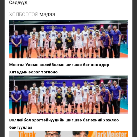
Сэдвүүд :
ХОЛБООТОЙ
МЭДЭЭ
Монгол Улсын волейболын шигшээ баг өнөөдөр
Хятадын эсрэг тоглоно
Воллейбол эрэгтэйчүүдийн шигшээ баг эхний хожлоо
байгууллаа