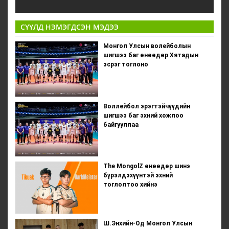
СҮҮЛД НЭМЭГДСЭН МЭДЭЭ
Монгол Улсын волейболын
шигшээ баг өнөөдөр Хятадын
эсрэг тоглоно
Воллейбол эрэгтэйчүүдийн
шигшээ баг эхний хожлоо
байгууллаа
The MongolZ өнөөдөр шинэ
бүрэлдэхүүнтэй эхний
тоглолтоо хийнэ
Ш.Энхийн-Од Монгол Улсын