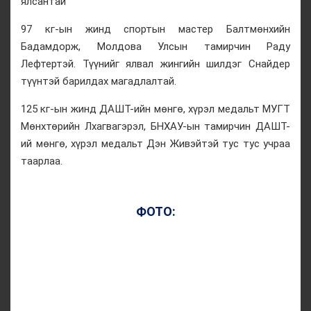
ялсантай
97 кг-ын жинд спортын мастер Балтмөнхийн
Бадамдорж, Молдова Улсын тамирчин Раду
Лефтертэй. Түүнийг ялвал жингийн шилдэг Снайдер
түүнтэй барилдах магадлалтай.
125 кг-ын жинд ДАШТ-ийн мөнгө, хүрэл медальт МУГТ
Мөнхтөрийн Лхагвагэрэл, БНХАУ-ын тамирчин ДАШТ-
ий мөнгө, хүрэл медальт Дэн Живэйтэй тус тус учраа
таарлаа.
ФОТО: