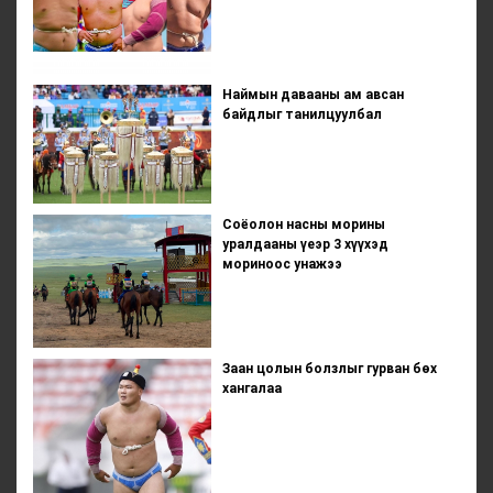
Наймын давааны ам авсан
байдлыг танилцуулбал
Соёолон насны морины
уралдааны үеэр 3 хүүхэд
мориноос унажээ
Заан цолын болзлыг гурван бөх
хангалаа