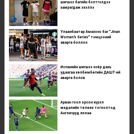
шигшээ багийн бэлтгэлдээ
хамрагдаж эхэллэ
Улаанбаатар Амазонс баг "Jinan
Women's Series" тэмцээний
аварга боллоо
Испанийн шигшээ хоёр дахь
удаагаа хөлбөмбөгийн ДАШТ-ий
аварга болов
Арван гоол орсон хүрэл
медалийн төлөөх тоглолтод
Англичууд яллаа