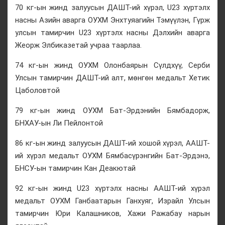
70 кг-ын жинд залуусын ДАШТ-ий хүрэл, U23 хүртэлх
насны Азийн аварга ОУХМ Энхтуяагийн Тэмүүлэн, Гүрж
улсын тамирчин U23 хүртэлх насны Дэлхийн аварга
Жеорж Элбиказетай учраа таарлаа.
74 кг-ын жинд ОУХМ Олонбаярын Сүлдхүү, Серби
Улсын тамирчин ДАШТ-ий алт, мөнгөн медальт Хетик
Цаболовтой
79 кг-ын жинд ОУХМ Бат-Эрдэнийн Бямбадорж,
БНХАУ-ын Ли Пейлонтой
86 кг-ын жинд залуусын ДАШТ-ий хошой хүрэл, ААШТ-
ий хүрэл медальт ОУХМ Бямбасүрэнгийн Бат-Эрдэнэ,
БНСУ-ын тамирчин Кан Деакютай
92 кг-ын жинд U23 хүртэлх насны ААШТ-ий хүрэл
медальт ОУХМ Ганбаатарын Ганхуяг, Израйл Улсын
тамирчин Юри Калашников, Хажи Ражабау нарын