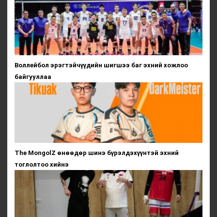
Воллейбол эрэгтэйчүүдийн шигшээ баг эхний хожлоо
байгууллаа
The MongolZ өнөөдөр шинэ бүрэлдэхүүнтэй эхний
тоглолтоо хийнэ