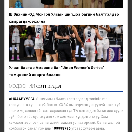
Ш.Энхийн-Од Монгол Улсын шигшээ багийн бэлтгэлдээ
хамрагдаж эхэллэ
Улаанбаатар Амазонс баг "Jinan Women's Series"
тэмцээний аварга боллоо
МЭДЭЭНИЙ
СЭТГЭГДЭЛ
АНХААРУУЛГА:
Уншигчдын бичсэн сэтгэгдэлд mminfo.mn
хариуцлага хүлээхгүй болно. ХХЗХ-ны журмын дагуу зүй зохисгүй
зарим үг, хэллэгийг хязгаарласан тул ТА сэтгэгдэл бичихдээ хууль
зүйн болон ёс суртахууны хэм хэмжээг хүндэтгэнэ үү. Хэм
хэмжээг зөрчсөн сэтгэгдлийг админ устгах эрхтэй. Сэтгэгдэлтэй
холбоотой санал гомдлыг
99998796
утсаар хүлээн авна.