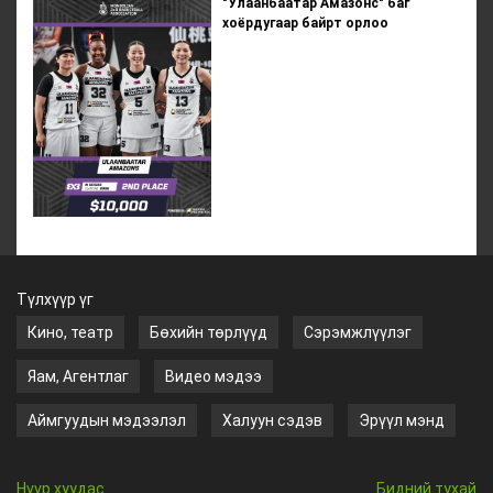
"Улаанбаатар Амазонс" баг
хоёрдугаар байрт орлоо
Түлхүүр үг
Кино, театр
Бөхийн төрлүүд
Сэрэмжлүүлэг
Яам, Агентлаг
Видео мэдээ
Аймгуудын мэдээлэл
Халуун сэдэв
Эрүүл мэнд
Нүүр хуудас
Бидний тухай