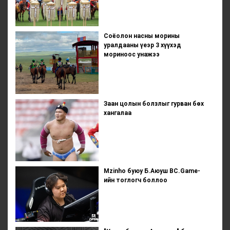
Соёолон насны морины
уралдааны үеэр 3 хүүхэд
мориноос унажээ
Заан цолын болзлыг гурван бөх
хангалаа
Mzinho буюу Б.Аюуш BC.Game-
ийн тоглогч боллоо