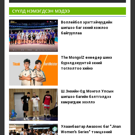
СҮҮЛД НЭМЭГДСЭН МЭДЭЭ
Воллейбол эрэгтэйчүүдийн
шигшээ баг эхний хожлоо
байгууллаа
The MongolZ өнөөдөр шинэ
бүрэлдэхүүнтэй эхний
тоглолтоо хийнэ
Ш.Энхийн-Од Монгол Улсын
шигшээ багийн бэлтгэлдээ
хамрагдаж эхэллэ
Улаанбаатар Амазонс баг "Jinan
Women's Series" тэмцээний