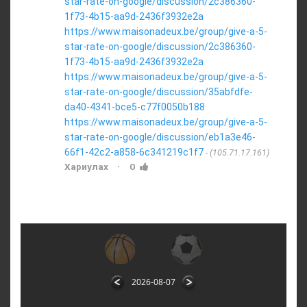
star-rate-on-google/discussion/2c386360-
1f73-4b15-aa9d-2436f3932e2a
https://www.maisonadeux.be/group/give-a-5-
star-rate-on-google/discussion/2c386360-
1f73-4b15-aa9d-2436f3932e2a
https://www.maisonadeux.be/group/give-a-5-
star-rate-on-google/discussion/35abfdfe-
da40-4341-bce5-c77f0050b188
https://www.maisonadeux.be/group/give-a-5-
star-rate-on-google/discussion/eb1a3e46-
66f1-42c2-a858-6c341219c1f7
(105.71.17.161)
·
Хариулах
0
2026-08-07