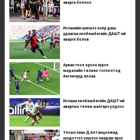
аварга боллоо
Испанийн шигшээ хоёр дахь
удаагаа хөлбөмбөгийн ДАШТ-ий
аварга болов
Арван гоол орсон хүрэл
медалийн төлөөх тоглолтод
Англичууд яллаа
Испани хөлбөмбөгийн ДАШТ-ий
аваргын төлөө шалгарч үлдлээ
Улсын заан Д.Алтанцоожид
хүндэтгэл үзүүлэх наадам ирэх