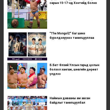
сарын 15-17-нд Хэнтийд болно
"The MongolZ" баг шинэ
бүрэлдэхүүнээ танилцууллаа
Б.Бат-Өлзий Улсын гарьд цолын
болзол хангаж, шөвгийн дөрөвт
үлдлээ
Наймын давааны ам авсан
байдлыг танилцуулбал