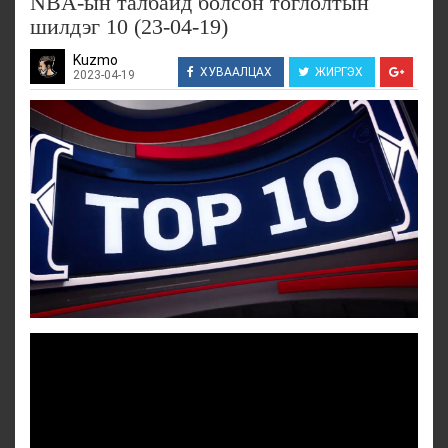
NBA-ын талбайд болсон тоглолтын
шилдэг 10 (23-04-19)
Kuzmo
ХУВААЛЦАХ
ЖИРГЭХ
2023-04-19