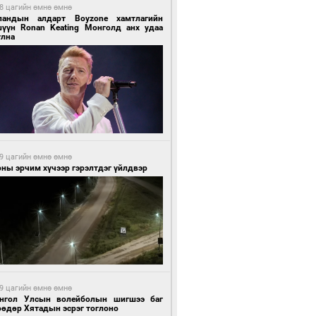
8 цагийн өмнө өмнө
ландын алдарт Boyzone хамтлагийн
шүүн Ronan Keating Монголд анх удаа
улна
9 цагийн өмнө өмнө
ны эрчим хүчээр гэрэлтдэг үйлдвэр
9 цагийн өмнө өмнө
нгол Улсын волейболын шигшээ баг
өөдөр Хятадын эсрэг тоглоно