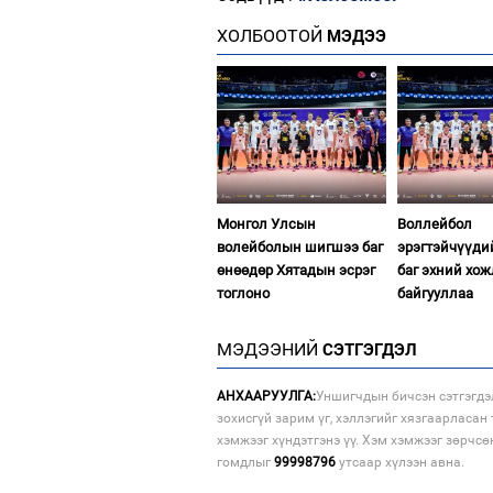
ХОЛБООТОЙ
МЭДЭЭ
Монгол Улсын
Воллейбол
волейболын шигшээ баг
эрэгтэйчүүд
өнөөдөр Хятадын эсрэг
баг эхний хо
тоглоно
байгууллаа
МЭДЭЭНИЙ
СЭТГЭГДЭЛ
АНХААРУУЛГА:
Уншигчдын бичсэн сэтгэгдэ
зохисгүй зарим үг, хэллэгийг хязгаарласан 
хэмжээг хүндэтгэнэ үү. Хэм хэмжээг зөрчсө
гомдлыг
99998796
утсаар хүлээн авна.