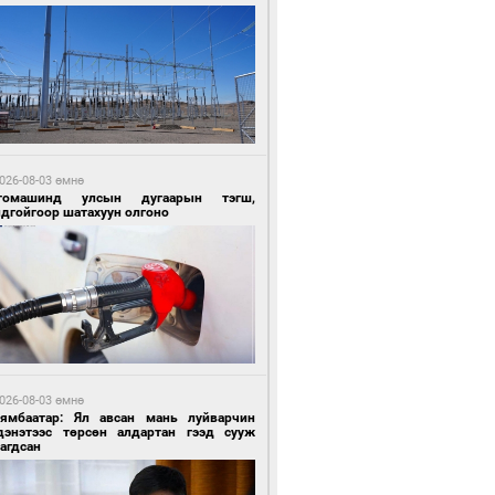
9 цагийн өмнө өмнө
ргаан цагаан мэнгэтэй харагчин үхэр
өр
026-08-03 өмнө
томашинд улсын дугаарын тэгш,
ндгойгоор шатахуун олгоно
9 цагийн өмнө өмнө
роо орохгүй, өдөртөө 28-30 хэм дулаан
йна
026-08-03 өмнө
Нямбаатар: Ял авсан мань луйварчин
дэнэтээс төрсөн алдартан гээд сууж
агдсан