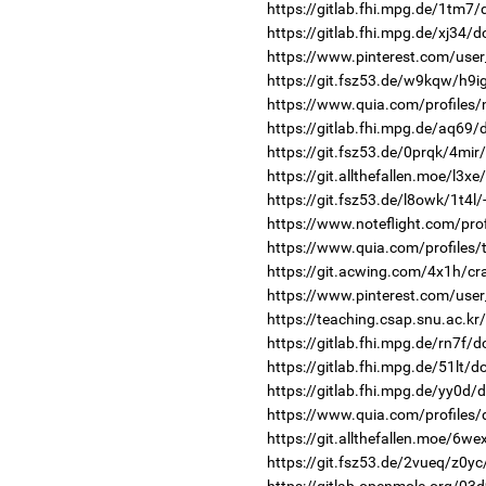
https://gitlab.fhi.mpg.de/1tm7
https://gitlab.fhi.mpg.de/xj34/
https://www.pinterest.com/use
https://git.fsz53.de/w9kqw/h9i
https://www.quia.com/profiles/
https://gitlab.fhi.mpg.de/aq69
https://git.fsz53.de/0prqk/4mir
https://git.allthefallen.moe/l3x
https://git.fsz53.de/l8owk/1t4l/
https://www.noteflight.com/p
https://www.quia.com/profiles/
https://git.acwing.com/4x1h/cr
https://www.pinterest.com/use
https://teaching.csap.snu.ac.k
https://gitlab.fhi.mpg.de/rn7f/
https://gitlab.fhi.mpg.de/51lt/
https://gitlab.fhi.mpg.de/yy0d/
https://www.quia.com/profiles
https://git.allthefallen.moe/6w
https://git.fsz53.de/2vueq/z0yc
https://gitlab.openmole.org/03