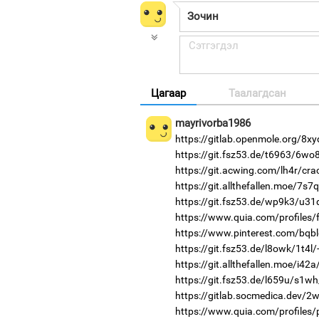
Цагаар
Таалагдсан
mayrivorba1986
https://gitlab.openmole.org/8xy
https://git.fsz53.de/t6963/6wo
https://git.acwing.com/lh4r/cra
https://git.allthefallen.moe/7s
https://git.fsz53.de/wp9k3/u31
https://www.quia.com/profiles/f
https://www.pinterest.com/bqbl
https://git.fsz53.de/l8owk/1t4l/
https://git.allthefallen.moe/i4
https://git.fsz53.de/l659u/s1wh
https://gitlab.socmedica.dev/2
https://www.quia.com/profile