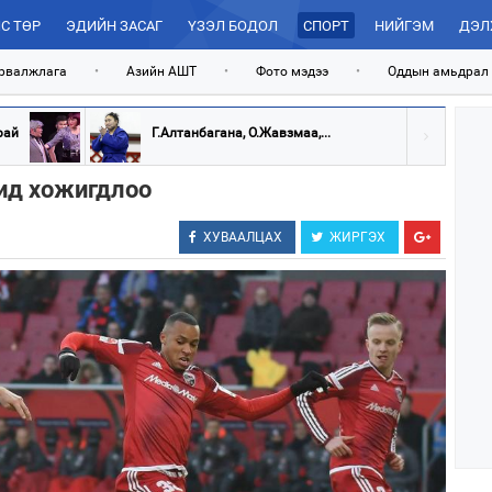
С ТӨР
ЭДИЙН ЗАСАГ
ҮЗЭЛ БОДОЛ
СПОРТ
НИЙГЭМ
ДЭЛ
рвалжлага
•
Азийн АШТ
•
Фото мэдээ
•
Оддын амьдрал
рай
Г.Алтанбагана, О.Жавзмаа,...
чид хожигдлоо
ХУВААЛЦАХ
ЖИРГЭХ