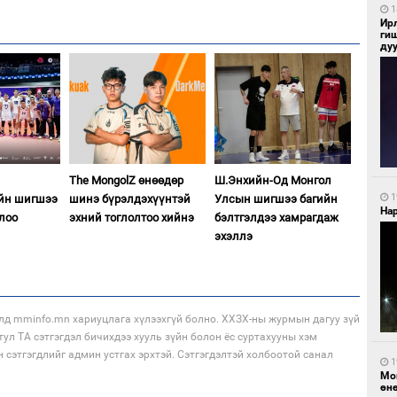
1
Ир
ги
ду
The MongolZ өнөөдөр
Ш.Энхийн-Од Монгол
1
ийн шигшээ
шинэ бүрэлдэхүүнтэй
Улсын шигшээ багийн
Нар
жлоо
эхний тоглолтоо хийнэ
бэлтгэлдээ хамрагдаж
эхэллэ
лд mminfo.mn хариуцлага хүлээхгүй болно. ХХЗХ-ны журмын дагуу зүй
тул ТА сэтгэгдэл бичихдээ хууль зүйн болон ёс суртахууны хэм
н сэтгэгдлийг админ устгах эрхтэй. Сэтгэгдэлтэй холбоотой санал
1
Мо
өн