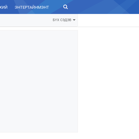
ХИЙ
ЭНТЕРТАЙНМЭНТ
ЗУРХАЙ
БҮХ СЭДЭВ