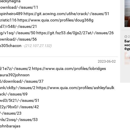
/beckyhegna
/download/-/issues/11
bpinheiro489
https://git.acwing.com/u6he/crack/-/issues/51
ristic116
https://www.quia.com/profiles/doug368g
1
Бү
0d7/r548/-/issues/21
тээ
jg/v1sq/-/issues/50
https://git.fsz53.de/0jjs2/27at/-/issues/26
2
download/-/issues/56
Ба
но
/b305chacon
(212.107.27.132)
бү
2023-06-02
l/1e7z/-/issues/2
https://www.quia.com/profiles/lobridges
/laura392johnson
1
q6/download/-/issues/37
МИ
аж
unk/ck8y/-/issues/2
https://www.quia.com/profiles/ashleyfaulk
ack/-/issues/69
2
vwd3/5t21/-/issues/51
Б.
v22y/9bx0/-/issues/42
би
/-/issues/23
nls/2osq/-/issues/53
johnbarajas