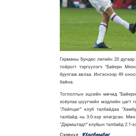
Германы Бундес лигийн 20 дугаар
тойрогт тэргүүлэгч “Байерн Мюн
буулгаж авлаа. Ингэснээр 49 оноо
байна.
Тоглолтын эцсийн мөчид “Байерн”
хоёулаа шүүгчийн мэдлийн цагт г
“Лейпциг” клуб талбайдаа “Хамбур
талбайд нь 3:0-ээр ялагдсан. Мөн
“Дармштадт” клубын талбайд 2:1-э
#Хөлбөмбөг
Сэдвүүд :