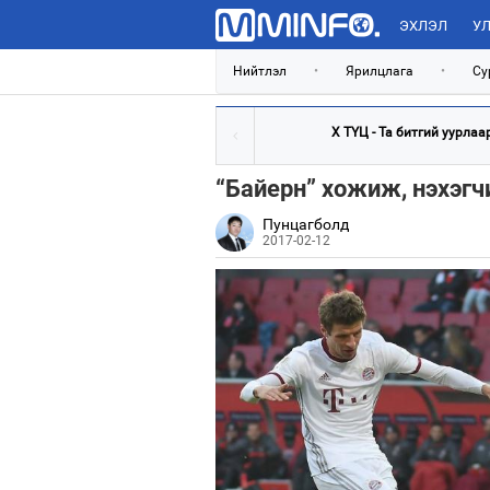
ЭХЛЭЛ
УЛ
Нийтлэл
•
Ярилцлага
•
Су
Х ТҮЦ - Та битгий уурлаа
“Байерн” хожиж, нэхэг
Пунцагболд
2017-02-12