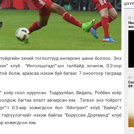
ШУУ
1
Но
жо
 тойргийн эхний тоглолтууд өнгөрсөн шөнө боллоо. Энэ
хэн” клуб “Ингольштадт”-ын талбайд зочилж, 0:2-оор
той болж, араасаа нэхэж буй багаас 7 оноогоор тасраад
1
Со
69 
 хоёр гоол оруулсан. Тодруулбал, Видаль, Роббен хоёр
оолдож, багтаа ялалт авчирсан юм. Тэгвэл энэ тойрогт
г”-т 0:3-аар хожигдсон бол “Айнтрахт” клуб “Байер”-т
 тэргүүлэгчийг нэхэж байгаа “Боруссия Дортмунд” клуб
эр хожигдсон юм.