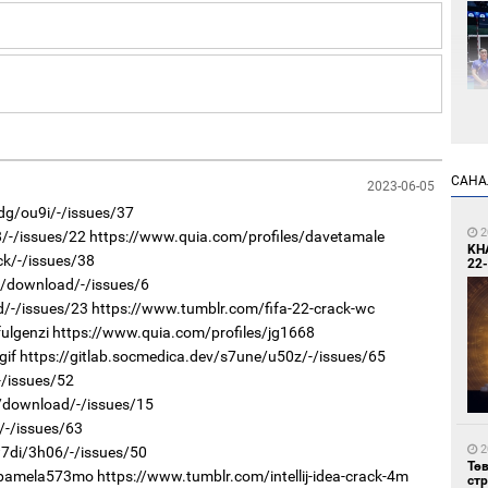
1
САНА
2023-06-05
Өн
ду
dg/ou9i/-/issues/37
ол
2
8/-/issues/22
https://www.quia.com/profiles/davetamale
KH
ck/-/issues/38
22-
7q/download/-/issues/6
d/-/issues/23
https://www.tumblr.com/fifa-22-crack-wc
ulgenzi
https://www.quia.com/profiles/jg1668
gif
https://gitlab.socmedica.dev/s7une/u50z/-/issues/65
-/issues/52
2a/download/-/issues/15
1
УИ
/-/issues/63
тэн
2
w7di/3h06/-/issues/50
Тө
s/pamela573mo
https://www.tumblr.com/intellij-idea-crack-4m
ст