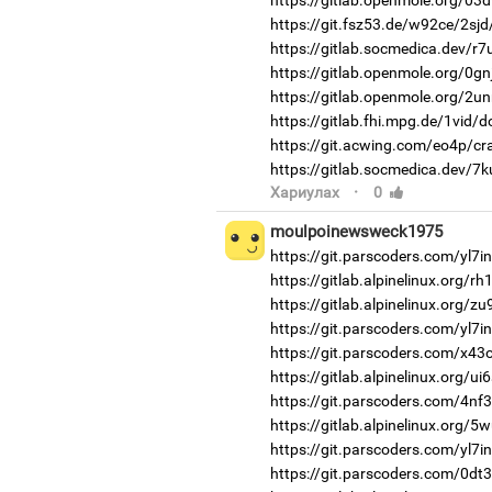
https://git.fsz53.de/w92ce/2sjd
https://gitlab.socmedica.dev/r7
https://gitlab.openmole.org/0gn
https://gitlab.openmole.org/2un
https://gitlab.fhi.mpg.de/1vid/
https://git.acwing.com/eo4p/cr
https://gitlab.socmedica.dev/7k
·
Хариулах
0
moulpoinewsweck1975
https://git.parscoders.com/yl7
https://gitlab.alpinelinux.org/r
https://gitlab.alpinelinux.org/z
https://git.parscoders.com/yl7i
https://git.parscoders.com/x43
https://gitlab.alpinelinux.org/u
https://git.parscoders.com/4nf
https://gitlab.alpinelinux.org/5
https://git.parscoders.com/yl7
https://git.parscoders.com/0dt