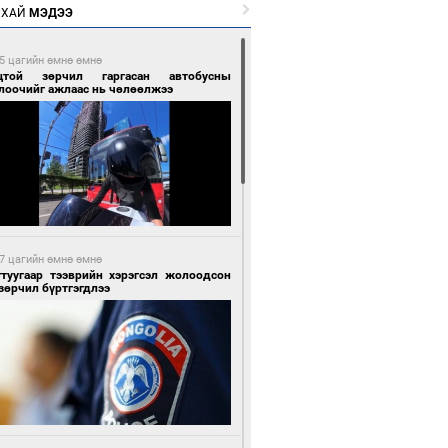
РХАЙ
МЭДЭЭ
5 цагийн өмнө өмнө
цтой зөрчил гаргасан автобусны
лоочийг ажлаас нь чөлөөлжээ
7 цагийн өмнө өмнө
гтуугаар тээврийн хэрэгсэл жолоодсон
зөрчил бүртгэгдлээ