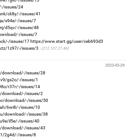
Өн
ду
/-/issues/24
ол
2
unk/ck8y/-/issues/41
Хөш
ja/s94e/-/issues/7
nj/d5qv/-/issues/48
download/-/issues/7
ack/-/issues/17
https://www.start.gg/user/ceb693d3
utz/1z97/-/issues/3
(212.107.27.46)
1
2023-05-29
С.
во
1
in/download/-/issues/28
та
Ав
h1v9/gs2o/-/issues/1
тат
u98o/r37r/-/issues/14
n/download/-/issues/2
oc/download/-/issues/50
i6ah/6wi8/-/issues/10
3u/download/-/issues/38
wu9e/il5e/-/issues/40
in/download/-/issues/43
1
Со
2
31/2g4d/-/issues/8
95 
“Ну