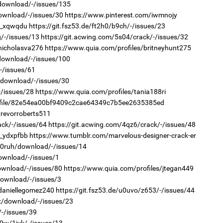
/download/-/issues/135
1
download/-/issues/30
https://www.pinterest.com/iwmnojy
С.
r_xqwqdu
https://git.fsz53.de/ft2h0/b9ch/-/issues/23
ий
g/-/issues/13
https://git.acwing.com/5s04/crack/-/issues/32
2
nicholasva276
https://www.quia.com/profiles/britneyhunt275
"Х
/download/-/issues/100
ЕБС
/-/issues/61
e/download/-/issues/30
-/issues/28
https://www.quia.com/profiles/tania188ri
rofile/82e54ea00bf9409c2cae64349c7b5ee2635385ed
1
trevorroberts511
Н.
ack/-/issues/64
https://git.acwing.com/4qz6/crack/-/issues/48
ас
та
r_ydxpfbb
https://www.tumblr.com/marvelous-designer-crack-er
2
r/0ruh/download/-/issues/14
Хө
download/-/issues/1
та
download/-/issues/80
https://www.quia.com/profiles/jtegan449
download/-/issues/3
/daniellegomez240
https://git.fsz53.de/u0uvo/z653/-/issues/44
ex/download/-/issues/23
/-/issues/39
1
d9w/1jyk/-/issues/13