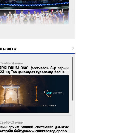
9 цагийн өмнө өмнө
Л
БОЛГОХ
өөдөр сондгой тоогоор төгссөн улсын
гаартай автомашинтай иргэдэд шатахуун
гоно
026-08-04 өмнө
ARKHORUM 360° фестиваль 8-р сарын
23-нд Төв цэнгэлдэх хүрээлэнд болно
9 цагийн өмнө өмнө
Х-ын дарга С.Бямбацогт Сутай хайрхны
гэрийг тахих тахилгад оролцлоо
026-08-03 өмнө
вийн эрчим хүчний системийг дэмжих
ратегийн байгууламж ашиглалтад орлоо