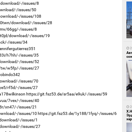
i/download/-/issues/8
download/-/issues/50
/download/-/issues/108
r/0twn/download/-/issues/28
3mv/66gg/-/issues/8
/t0jd/download/-/issues/19
1
Зу
ack/-/issues/34
өд
ennifergutierrez351
2
Ав
83i/h7hh/-/issues/35
со
/download/-/issues/52
r7tw/w5fp/-/issues/27
robindo342
download/-/issues/70
ye5/rf5d/-/issues/27
a178wilkinson
https://git.fsz53.de/sr5aa/e9uk/-/issues/59
1
Бо
7vua/7vex/-/issues/40
ба
k8r/xn47/-/issues/21
2
Х.
download/-/issues/10
https://git.fsz53.de/1y188/1fyq/-/issues/6
Эр
хар
3/download/-/issues/1
/download/-/issues/27