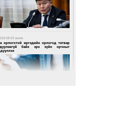
 өдрийн өмнө өмнө
х төрлийн шатахууны импортыг шуурхай
вэрлэхэд гурван яам хамтран ажиллана
026-08-03 өмнө
га орлоготой иргэдийн орлогод татвар
гдуулахгүй байх эрх зүйн орчныг
рдүүллээ
 өдрийн өмнө өмнө
АТ ТӨХК “Боинг” компанитай хамтын
иллагаагаа өргөжүүлнэ
 өдрийн өмнө өмнө
Энх-Амгалан: Би Монгол Улсын иргэн
ш