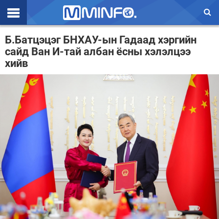
Эхлэл
Б.Батцэцэг БНХАУ-ын Гадаад хэргийн
сайд Ван И-тай албан ёсны хэлэлцээ
Цаг агаар
хийв
Валют ханш
Улс төр
Эдийн засаг
Үзэл бодол
Спорт
Нийгэм
Дэлхий
Энтертайнмэнт