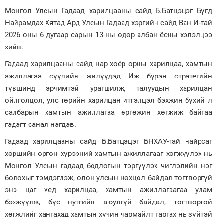
Монгол Улсын Гадаад харилцааны сайд Б.Батцэцэг Бүгд
Зурхай
Найрамдах Хятад Ард Улсын Гадаад хэргийн сайд Ван И-тай
2026 оны 6 дугаар сарын 13-ны өдөр албан ёсны хэлэлцээ
хийв.
Гадаад харилцааны сайд нар хоёр орны харилцаа, хамтын
ажиллагаа сүүлийн жилүүдэд Иж бүрэн стратегийн
түвшинд эрчимтэй урагшилж, талуудын харилцан
ойлголцол, улс төрийн харилцан итгэлцэл бэхжин бүхий л
салбарын хамтын ажиллагаа өргөжин хөгжиж байгаа
гэдэгт санал нэгдэв.
Гадаад харилцааны сайд Б.Батцэцэг БНХАУ-тай найрсаг
хөршийн өргөн хүрээний хамтын ажиллагааг хөгжүүлэх нь
Монгол Улсын гадаад бодлогын тэргүүлэх чиглэлийн нэг
болохыг тэмдэглэж, олон улсын нөхцөл байдал тогтворгүй
энэ цаг үед харилцаа, хамтын ажиллагаагаа улам
бэхжүүлж, бүс нутгийн аюулгүй байдал, тогтвортой
хөгжлийг хангахад хамтын хүчин чармайлт гаргах нь зүйтэй