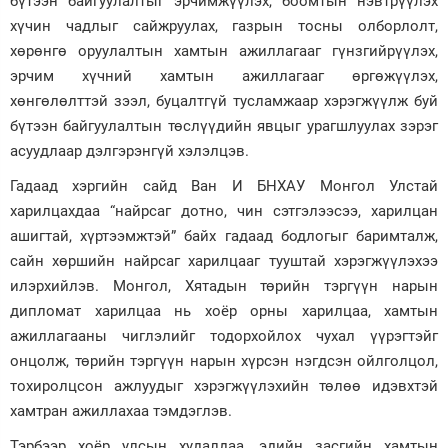
бүтээн байгуулалтыг эрчимжүүлэх, боомтын нэвтрүүлэх
хүчин чадлыг сайжруулах, газрын тосны олборлолт,
хөрөнгө оруулалтын хамтын ажиллагааг гүнзгийрүүлэх,
эрчим хүчний хамтын ажиллагааг өргөжүүлэх,
хөнгөлөлттэй зээл, буцалтгүй тусламжаар хэрэгжүүлж буй
бүтээн байгуулалтын төслүүдийн явцыг урагшлуулах зэрэг
асуудлаар дэлгэрэнгүй хэлэлцэв.
Гадаад хэргийн сайд Ван И БНХАУ Монгол Улстай
харилцахдаа “найрсаг дотно, чин сэтгэлээсээ, харилцан
ашигтай, хүртээмжтэй” байх гадаад бодлогыг баримталж,
сайн хөршийн найрсаг харилцааг тууштай хэрэгжүүлэхээ
илэрхийлэв. Монгол, Хятадын төрийн тэргүүн нарын
дипломат харилцаа нь хоёр орны харилцаа, хамтын
ажиллагааны чиглэлийг тодорхойлох чухал үүрэгтэйг
онцолж, төрийн тэргүүн нарын хүрсэн нэгдсэн ойлголцол,
тохиролцсон ажлуудыг хэрэгжүүлэхийн төлөө идэвхтэй
хамтран ажиллахаа тэмдэглэв.
Тэрбээр хоёр улсын худалдаа, эдийн засгийн хамтын