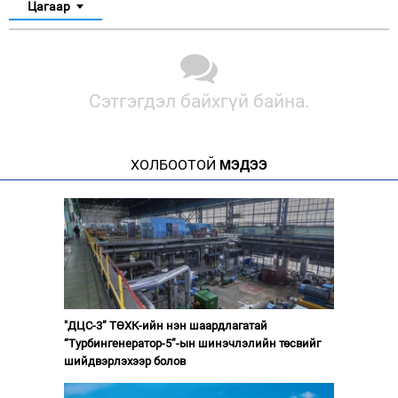
Цагаар
Сэтгэгдэл байхгүй байна.
ХОЛБООТОЙ
МЭДЭЭ
"ДЦС-3” ТӨХК-ийн нэн шаардлагатай
“Турбингенератор-5”-ын шинэчлэлийн төсвийг
шийдвэрлэхээр болов