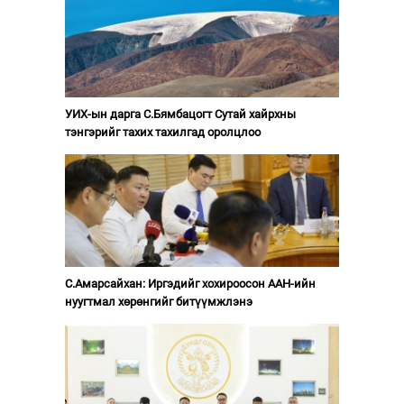
УИХ-ын дарга С.Бямбацогт Сутай хайрхны
тэнгэрийг тахих тахилгад оролцлоо
С.Амарсайхан: Иргэдийг хохироосон ААН-ийн
нуугтмал хөрөнгийг битүүмжлэнэ