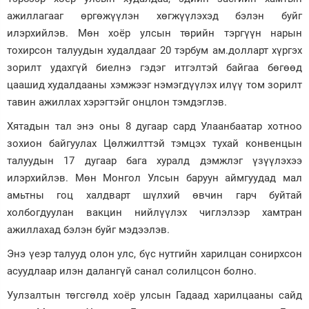
ажиллагааг өргөжүүлэн хөгжүүлэхэд бэлэн буйг
илэрхийлэв. Мөн хоёр улсын төрийн тэргүүн нарын
тохирсон талуудын худалдааг 20 тэрбум ам.долларт хүргэх
зорилт удахгүй биелнэ гэдэг итгэлтэй байгаа бөгөөд
цаашид худалдааны хэмжээг нэмэгдүүлэх илүү том зорилт
тавин ажиллах хэрэгтэйг онцлон тэмдэглэв.
Хятадын тал энэ оны 8 дугаар сард Улаанбаатар хотноо
зохион байгуулах Цөлжилттэй тэмцэх тухай конвенцын
талуудын 17 дугаар бага хуралд дэмжлэг үзүүлэхээ
илэрхийлэв. Мөн Монгол Улсын баруун аймгуудад мал
амьтны гоц халдварт шүлхий өвчин гарч буйтай
холбогдуулан вакцин нийлүүлэх чиглэлээр хамтран
ажиллахад бэлэн буйг мэдээлэв.
Энэ үеэр талууд олон улс, бүс нутгийн харилцан сонирхсон
асуудлаар илэн далангүй санал солилцсон болно.
Уулзалтын төгсгөлд хоёр улсын Гадаад харилцааны сайд