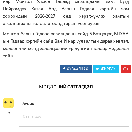
нар Монгол Улсын Гадаад харилцааны яам, Бүгд
Найрамдах Хятад Ард Улсын Гадаад хэргийн яам
хоорондын 2026-2027 онд хэрэгжүүлэх хамтын
ажиллагааны төлөвлөгөөнд гарын үсэг зурав.
Монгол Улсын Гадаад харилцааны сайд Б.Батцэцэг, БНХАУ-
ын Гадаад хэргийн сайд Ван И нар уулзалтын дараа хэвлэл,
мэдээллийнхэнд хэлэлцээний үр дүнгийн талаар мэдээлэл
хийв.
ХУВААЛЦАХ
ЖИРГЭХ
МЭДЭЭНИЙ
СЭТГЭГДЭЛ