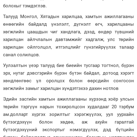
болохыг тэмдэглэв.
Талууд Монгол, Хятадын харилцаа, хамтын ажиллагааны
өнөөгийн байдалд үнэлэлт, дүгнэлт өгч, харилцааны
хөгжлийн цаашдын чиг хандлага, дээд, өндөр түвшний
харилцан айлчлалын давтамжийг хадгалж, улс төрийн
харилцан ойлголцол, итгэлцлийг гүнзгийрүүлэх талаар
санал солилцов.
Уулзалтын үеэр талууд бие биеийн тусгаар тогтнол, бүрэн
эрх, нутаг дэвсгэрийн бүрэн бүтэн байдал, дотоод хэрэгт
хөндлөнгөөс үл оролцох болон өөрсдийн сонгосон
хөгжлийн замыг харилцан хүндэтгэхээ дахин нотлов
Эдийн засгийн хамтын ажиллагааны хүрээнд хоёр улсын
төрийн тэргүүн нарын тохиролцсон худалдааг 20 тэрбум
ам.долларт хүргэх зорилтыг хэрэгжүүлэх, уул уурхайн
бүтээгдэхүүн болон хөдөө, аж ахуйн гаралтай
бүтээгдэхүүний экспортыг нэмэгдүүлэх, дэд бүтцийн