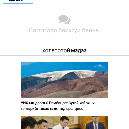
Сэтгэгдэл байхгүй байна.
ХОЛБООТОЙ
МЭДЭЭ
УИХ-ын дарга С.Бямбацогт Сутай хайрхны
тэнгэрийг тахих тахилгад оролцлоо