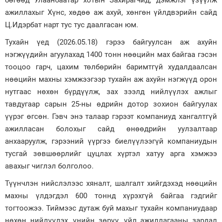
ажиллахыг Хүнс, хөдөө аж ахуй, хөнгөн үйлдвэрийн сайд
Ц.Идэрбат нарт тус тус даалгасан юм.
Тухайн үед (2026.05.18) гэрээ байгуулсан аж ахуйн
нэгжүүдийн агуулахад 1400 тонн нөөцийн мах байгаа гэсэн
тооцоо гарч, цахим төлбөрийн баримтгүй худалдаалсан
нөөцийн махны хэмжээгээр тухайн аж ахуйн нэгжүүд орон
нутгаас нөхөн бүрдүүлж, зах зээлд нийлүүлэх ажлыг
тавдугаар сарын 25-ны өдрийн дотор зохион байгуулах
үүрэг өгсөн. Гэвч энэ талаар гэрээт компаниуд хангалтгүй
ажилласан болохыг сайд өнөөдрийн уулзалтаар
анхааруулж, гэрээний үүргээ биелүүлээгүй компаниудын
тусгай зөвшөөрлийг цуцлах хүртэл хатуу арга хэмжээ
авахыг чиглэл болголоо.
Түүнчлэн нийслэлээс хяналт, шалгалт хийгдэхэд нөөцийн
махны үлдэгдэл 600 тоннд хүрэхгүй байгаа гэдгийг
тогтоожээ. Тиймээс дутаж буй махыг тухайн компаниудаар
нөхөн нийлүүлэх, үнийн зөрүү, үйл ажиллагааны зардал