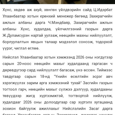
Зурхай
Хүнс, хөдөө аж ахуй, хөнгөн үйлдвэрийн сайд Ц.Идэрбат
Улаанбаатар хотын ерөнхий менежер бөгөөд Захирагчийн
ажлын албаны дарга Ч.Мэндбаяр, Захирагчийн ажлын
албаны Хүнс, худалдаа, үйлчилгээний газрын дарга
Ж.Дуламсүрэн нартай уулзаж, нөөцийн махны нийлүүлэлт,
борлуулалтын явцын талаар мэдээлэл сонсож, тодорхой
үүрэг, чиглэл өглөө.
Нийслэл Улаанбаатар хотын хэмжээнд 2026 оны нэгдүгээр
сарын 20-ноос нөөцийн махыг худалдаанд гаргасан ч
дөрөвдүгээр сард нийлүүлэлт багасаж, үнэ өссөн. Тиймээс
тавдугаар сарын 18-нд "Үнийн өсөлтийн эсрэг авч
хэрэгжүүлэх зарим арга хэмжээний тухай" Засгийн газрын
тогтоол гарч, нөөцийн махыг сүлжээ дэлгүүр, худалдааны
төвүүдээр жигд хүртээмжтэй, тогтвортой нийлүүлж,
худалдааг 2026 оны долоодугаар сар хүртэлх хугацаанд
зохион байгуулж ажиллахыг Нийслэлийн Засаг дарга
бөгөөд Улаанбаатар хотын Захирагчид, дэмжлэг үзүүлж