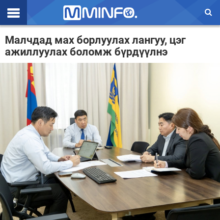
Эхлэл
Малчдад мах борлуулах лангуу, цэг
ажиллуулах боломж бүрдүүлнэ
Цаг агаар
Валют ханш
Улс төр
Эдийн засаг
Үзэл бодол
Спорт
Нийгэм
Дэлхий
Энтертайнмэнт