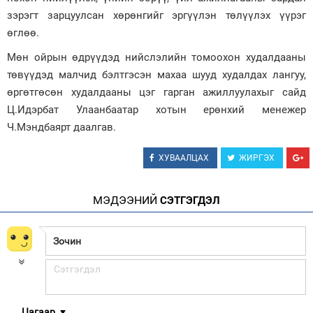
зэрэгт зарцуулсан хөрөнгийг эргүүлэн төлүүлэх үүрэг
өглөө.
Мөн ойрын өдрүүдэд нийслэлийн томоохон худалдааны
төвүүдэд малчид бэлтгэсэн махаа шууд худалдах лангуу,
өргөтгөсөн худалдааны цэг гарган ажиллуулахыг сайд
Ц.Идэрбат Улаанбаатар хотын ерөнхий менежер
Ч.Мэндбаярт даалгав.
ХУВААЛЦАХ
ЖИРГЭХ
МЭДЭЭНИЙ
СЭТГЭГДЭЛ
Цагаар