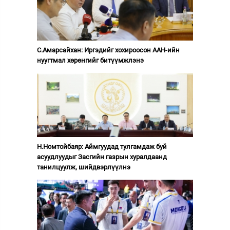
С.Амарсайхан: Иргэдийг хохироосон ААН-ийн
нуугтмал хөрөнгийг битүүмжлэнэ
Н.Номтойбаяр: Аймгуудад тулгамдаж буй
асуудлуудыг Засгийн газрын хуралдаанд
танилцуулж, шийдвэрлүүлнэ