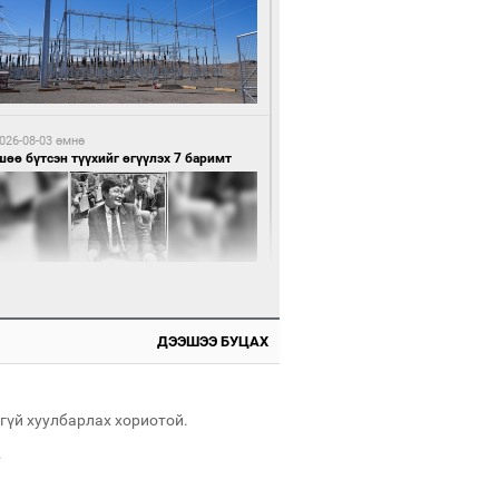
0 цагийн өмнө өмнө
нхүүгийн хэмнэлтийн горимд эрүүл
ндийн салбар хамаарахгүй
026-08-03 өмнө
өө бүтсэн түүхийг өгүүлэх 7 баримт
0 цагийн өмнө өмнө
өцийн махны худалдаа, борлуулалтыг
лттэй ил тод болгоно
ДЭЭШЭЭ БУЦАХ
026-08-03 өмнө
Нямбаатар: Ял авсан мань луйварчин
дэнэтээс төрсөн алдартан гээд сууж
агдсан
гүй хуулбарлах хориотой.
.