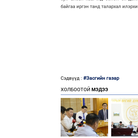
байгаа иргэн танд талархал илэрхи
#Засгийн газар
Сэдвүүд :
ХОЛБООТОЙ
МЭДЭЭ