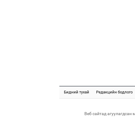
Бидний тухай
Редакцийн бодлого
Веб сайтад агуулагдсан 