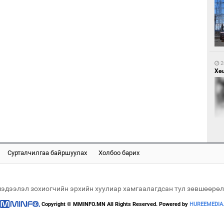
2
Са
мэ
2
Хөш
2
Нө
нээ
Сурталчилгаа байршуулах
Холбоо барих
2
Х.
Эр
хар
мэдээлэл зохиогчийн эрхийн хуулиар хамгаалагдсан тул зөвшөөрөл
Copyright © MMINFO.MN All Rights Reserved. Powered by
HUREEMEDIA