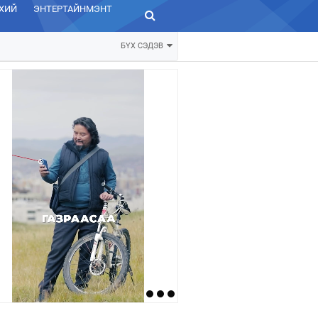
ХИЙ
ЭНТЕРТАЙНМЭНТ
ЗУРХАЙ
БҮХ СЭДЭВ