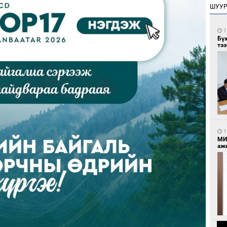
ШУУ
1
Бү
тээ
1
МИ
аж