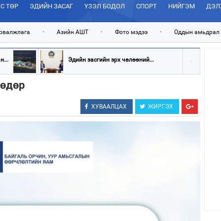
С ТӨР
ЭДИЙН ЗАСАГ
ҮЗЭЛ БОДОЛ
СПОРТ
НИЙГЭМ
ДЭЛ
рвалжлага
•
Азийн АШТ
•
Фото мэдээ
•
Оддын амьдрал
...
Эдийн засгийн эрх чөлөөний...
 өдөр
ХУВААЛЦАХ
ЖИРГЭХ