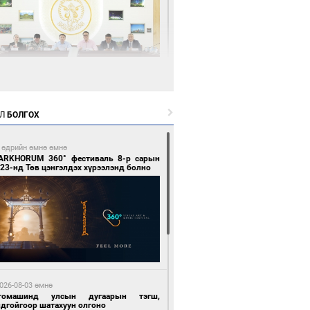
9 цагийн өмнө өмнө
өөдөр тэгш тоогоор төгссөн улсын
гаартай автомашинтай иргэдэд шатахуун
Л
БОЛГОХ
гоно
 өдрийн өмнө өмнө
ARKHORUM 360° фестиваль 8-р сарын
23-нд Төв цэнгэлдэх хүрээлэнд болно
9 цагийн өмнө өмнө
Бямбацогт Зүүн Азийн эрэгтэйчүүдийн
лейболын тэмцээнд оролцож байгаа баг
мирчдад амжилт хүслээ
026-08-03 өмнө
томашинд улсын дугаарын тэгш,
ндгойгоор шатахуун олгоно