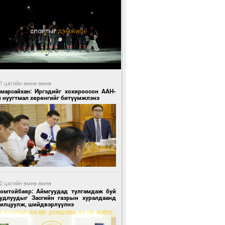
1 цагийн өмнө өмнө
Амарсайхан: Иргэдийг хохироосон ААН-
н нуугтмал хөрөнгийг битүүмжлэнэ
2 цагийн өмнө өмнө
Номтойбаяр: Аймгуудад тулгамдаж буй
уудлуудыг Засгийн газрын хуралдаанд
нилцуулж, шийдвэрлүүлнэ