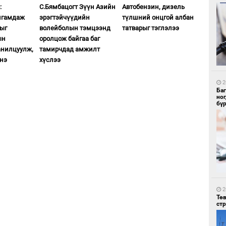
:
С.Бямбацогт Зүүн Азийн
Автобензин, дизель
лгамдаж
эрэгтэйчүүдийн
түлшний онцгой албан
дыг
волейболын тэмцээнд
татварыг тэглэлээ
ын
оролцож байгаа баг
анилцуулж,
тамирчдад амжилт
2
нэ
хүслээ
Со
95 
2
Ба
но
бү
2
Ав
тат
2
Тө
ст