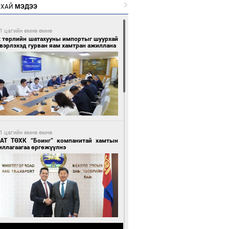
РХАЙ
МЭДЭЭ
1 цагийн өмнө өмнө
х төрлийн шатахууны импортыг шуурхай
вэрлэхэд гурван яам хамтран ажиллана
1 цагийн өмнө өмнө
АТ ТӨХК “Боинг” компанитай хамтын
иллагаагаа өргөжүүлнэ