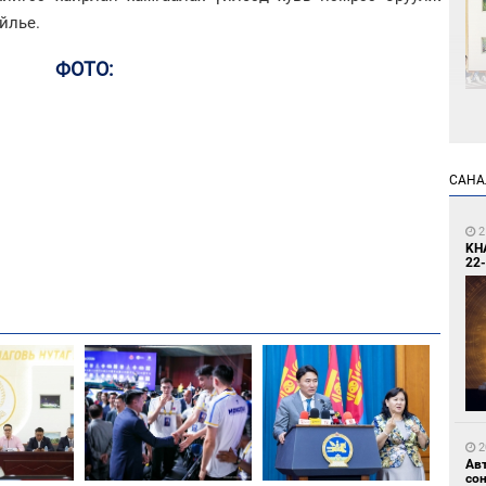
йлье.
ФОТО:
1
Өн
ду
САНА
ол
2
KH
22-
1
С.
во
та
2
Ав
со