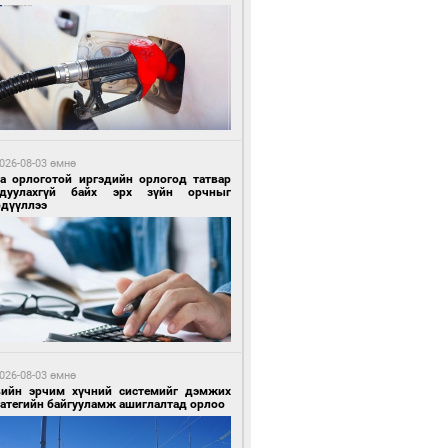
0 цагийн өмнө өмнө
гтуугаар тээврийн хэрэгсэл жолоодсон
зөрчил бүртгэгдлээ
026-08-03 өмнө
га орлоготой иргэдийн орлогод татвар
гдуулахгүй байх эрх зүйн орчныг
рдүүллээ
0 цагийн өмнө өмнө
тобензин, дизель түлшний онцгой албан
варыг тэглэлээ
026-08-03 өмнө
вийн эрчим хүчний системийг дэмжих
ратегийн байгууламж ашиглалтад орлоо