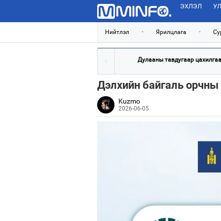
ЭХЛЭЛ
УЛ
Нийтлэл
•
Ярилцлага
•
Су
Дулааны тавдугаар цахилгаан
Дэлхийн байгаль орчны
Kuzmo
2026-06-05