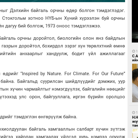
-ныг Дэлхийн байгаль орчны өдөр болгон тэмдэглэдэг.
 Стокгольм хотноо НҮБ-ын Хүний хүрээлэн буй орчны
н дагуу бий болгож, 1973 оноос тэмдэглэжээ.
байгаль орчны доройтол, биологийн олон янз байдлын
 газрын доройтол, бохирдол зэрэг хүн төрөлхтний өмнө
1
ийтийн анхаарлыг хандуулж, бодит үйл ажиллагааг
С.
ий
рийг “Inspired by Nature. For Climate. For Our Future”
байна. Байгальд суурилсан шийдлүүдийг дэмжих, уур
тын хүчин чармайлтыг нэмэгдүүлэх, байгалийн нөөцийг
үтээхэд улс орон, байгууллага, иргэн бүрийн оролцоо
1
өдрийг тэмдэглэн өнгөрүүлж байна.
Н.
ас
та
охиолдуулан байгаль хамгааллын салбарт хүчин зүтгэж
хийгээ хайрлан хамгаалах үйлсэд хувь нэмрээ оруулж