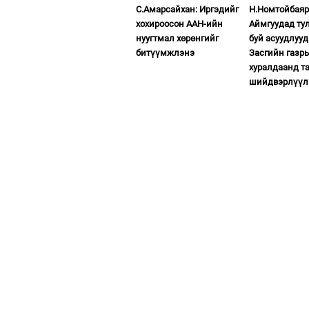
С.Амарсайхан: Иргэдийг
Н.Номтойбаяр
хохироосон ААН-ийн
Аймгуудад ту
нуугтмал хөрөнгийг
буй асуудлуу
битүүмжлэнэ
Засгийн газр
хуралдаанд т
шийдвэрлүүл