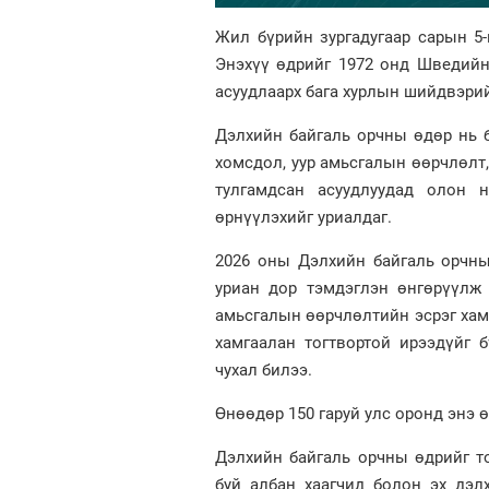
Жил бүрийн зургадугаар сарын 5
Энэхүү өдрийг 1972 онд Шведийн
асуудлаарх бага хурлын шийдвэрий
Дэлхийн байгаль орчны өдөр нь 
хомсдол, уур амьсгалын өөрчлөлт,
тулгамдсан асуудлуудад олон н
өрнүүлэхийг уриалдаг.
2026 оны Дэлхийн байгаль орчны өд
уриан дор тэмдэглэн өнгөрүүлж 
амьсгалын өөрчлөлтийн эсрэг хам
хамгаалан тогтвортой ирээдүйг б
чухал билээ.
Өнөөдөр 150 гаруй улс оронд энэ 
Дэлхийн байгаль орчны өдрийг т
буй албан хаагчид болон эх дэл