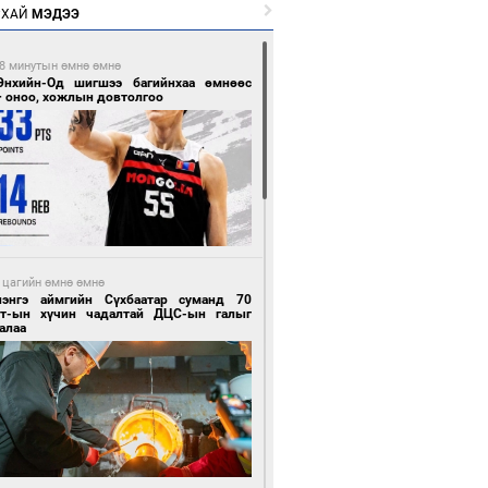
РХАЙ
МЭДЭЭ
8 минутын өмнө өмнө
Энхийн-Од шигшээ багийнхаа өмнөөс
+ оноо, хожлын довтолгоо
 цагийн өмнө өмнө
лэнгэ аймгийн Сүхбаатар суманд 70
т-ын хүчин чадалтай ДЦС-ын галыг
алаа