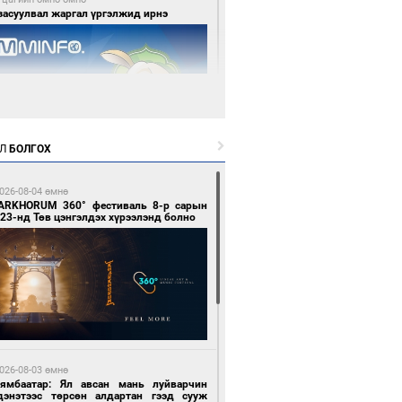
засуулвал жаргал үргэлжид ирнэ
Л
БОЛГОХ
 цагийн өмнө өмнө
роо орно, өдөртөө 24-26 хэм дулаан
йна
026-08-04 өмнө
ARKHORUM 360° фестиваль 8-р сарын
23-нд Төв цэнгэлдэх хүрээлэнд болно
0 цагийн өмнө өмнө
нголын баг хүрэл медалийн төлөө
глохоор боллоо
026-08-03 өмнө
Нямбаатар: Ял авсан мань луйварчин
дэнэтээс төрсөн алдартан гээд сууж