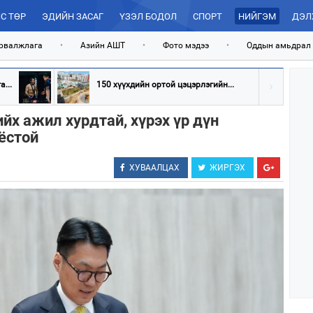
С ТӨР
ЭДИЙН ЗАСАГ
ҮЗЭЛ БОДОЛ
СПОРТ
НИЙГЭМ
ДЭЛ
рвалжлага
•
Азийн АШТ
•
Фото мэдээ
•
Оддын амьдрал
...
150 хүүхдийн ортой цэцэрлэгийн...
йх ажил хурдтай, хүрэх үр дүн
 ёстой
ХУВААЛЦАХ
ЖИРГЭХ