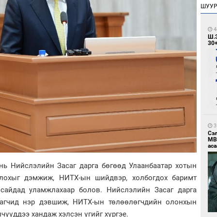
ШУУ
4
Ш.
30
3
Сэ
МВ
аса
нь Нийслэлийн Засаг дарга бөгөөд Улаанбаатар хотын
илохыг дэмжиж, НИТХ-ын шийдвэр, холбогдох баримт
сайдад уламжлахаар болов. Нийслэлийн Засаг дарга
рагчид нэр дэвшиж, НИТХ-ын төлөөлөгчдийн олонхын
чүүддээ хандаж хэлсэн үгийг хүргэе.