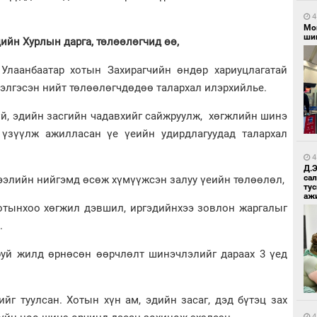
4
Мо
шиг
йн Хурлын дарга, төлөөлөгчид өө,
Улаанбаатар хотын Захирагчийн өндөр хариуцлагатай
ээлгэсэн нийт төлөөлөгчдөдөө талархал илэрхийлье.
үй, эдийн засгийн чадавхийг сайжруулж, хөгжлийн шинэ
үзүүлж ажилласан үе үеийн удирдлагуудад талархал
4
Д.
са
зээлийн нийгэмд өсөж хүмүүжсэн залуу үеийн төлөөлөл,
ту
аж
хотынхоо хөгжил дэвшил, иргэдийнхээ зовлон жаргалыг
.
аруй жилд өрнөсөн өөрчлөлт шинэчлэлийг дараах 3 үед
йг туулсан. Хотын хүн ам, эдийн засаг, дэд бүтэц зах
4