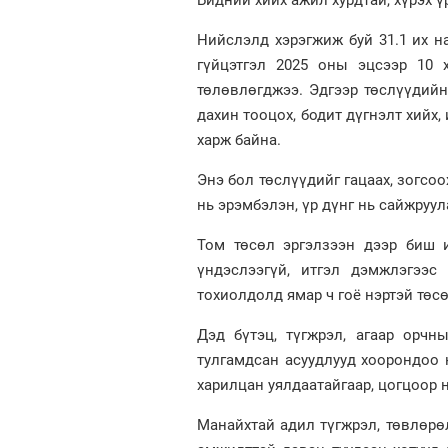
Нийслэлд хэрэгжиж буй 31.1 их на
гүйцэтгэл 2025 оны эцсээр 10 х
төлөвлөгджээ. Эдгээр төслүүдийн
дахин тооцох, бодит дүгнэлт хийх,
харж байна.
Энэ бол төслүүдийг гацаах, зогсо
нь эрэмбэлэн, үр дүнг нь сайжруул
Том төсөл эргэлзээн дээр биш и
үндэслээгүй, итгэл дэмжлэгээс
тохиолдолд ямар ч гоё нэртэй төс
Дэд бүтэц, түгжрэл, агаар орчн
тулгамдсан асуудлууд хоорондоо н
харилцан уялдаатайгаар, цогцоор 
Манайхтай адил түгжрэл, төвлөрө