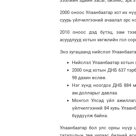
зээлийн эдийн засаг, бизнес, эрх
2000 оноос Улаанбаатар хот их нү
суурь үйлчилгээний ачаалал эрс н
2010 оноос дэд бүтэц, зам тээ
асуудлууд хотын хөгжлийн гол сор
Энэ хугацаанд нийслэл Улаанбаата
Нийслэл Улаанбаатар хотын х
2000 онд хотын ДНБ 637 тэрбу
98 дахин өслөө.
Нэг хүнд ноогдох ДНБ 884 мя
ам.долларыг давлаа.
Монгол Улсад үйл ажиллага
үйлчилгээний 84 хувь Улаанб
бүрдүүлж байна.
Улаанбаатар бол улс орны нүүр ца
таталцлын төв учраас бидний ас