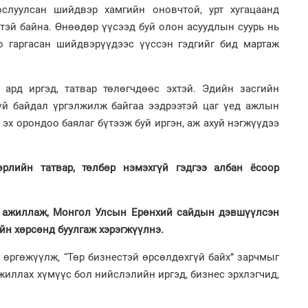
ослуулсан шийдвэр хамгийн оновчтой, урт хугацаанд
1
Бо
2
лтэй байна. Өнөөдөр үүсээд буй олон асуудлын суурь нь
ба
Хөш
оо гаргасан шийдвэрүүдээс үүссэн гэдгийг бид мартаж
 ард иргэд, татвар төлөгчдөөс эхтэй. Эдийн засгийн
гүй байдал үргэлжилж байгаа ээдрээтэй цаг үед ажлын
 эх орондоо баялаг бүтээж буй иргэн, аж ахуй нэгжүүдээ
1
2
Бо
Ав
ба
тат
рлийн татвар, төлбөр нэмэхгүй гэдгээ албан ёсоор
ан ажиллаж, Монгол Улсын Ерөнхий сайдын дэвшүүлсэн
йн хөрсөнд буулгаж хэрэгжүүлнэ.
 өргөжүүлж, “Төр бизнестэй өрсөлдөхгүй байх” зарчмыг
иллах хүмүүс бол нийслэлийн иргэд, бизнес эрхлэгчид,
2
2
Но
Са
жо
мэ