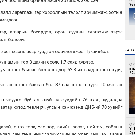
 зүйн цоо шинэ орчинд дасан зохицож эхэлсэн.
Үс 
үдэлд дарагдаж, гэр хорооллын тэлэлт эрчимжиж, хотын
эмэгдсэн.
вэр, агаарын бохирдол, орон сууцны хүртээмж зэрэг
илт болсон.
САНА
р хот маань асар хурдтай өөрчлөгджээ. Тухайлбал,
5
Бо
үн амын тоо 3 дахин өсөж, 1.7 саяд хүрлээ.
ба
2
м төгрөг байсан бол өнөөдөр 62.8 их наяд төгрөгт хүрч,
KH
22-
нган төгрөг байсан бол 37 сая төгрөгт хүрч, 10 мянган
а явуулж буй аж ахуй нэгжүүдийн 76 хувь, худалдаа
аатар хотод төвлөрч, улсын хэмжээнд ДНБ-ий 70 хувийг
2
Мо
то
2
рай, өнгө төрх, улс төр, эдийн засаг, нийгэм, соёлын
Х.
Эр
уудал дан ганц нийслэлчүүдийн асуудал биш ээ. Харин