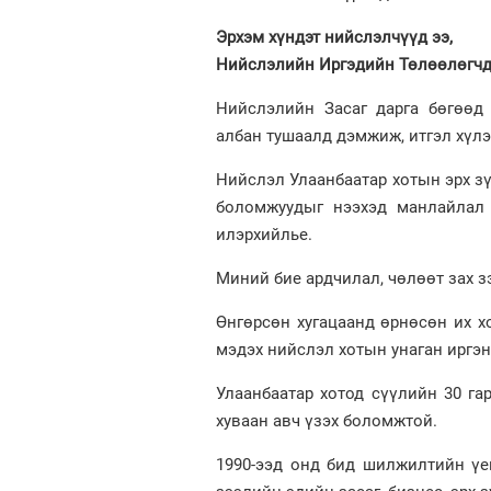
Эрхэм хүндэт нийслэлчүүд ээ,
Нийслэлийн Иргэдийн Төлөөлөгчди
Нийслэлийн Засаг дарга бөгөөд 
албан тушаалд дэмжиж, итгэл хүл
Нийслэл Улаанбаатар хотын эрх з
боломжуудыг нээхэд манлайлал 
илэрхийлье.
Миний бие ардчилал, чөлөөт зах 
Өнгөрсөн хугацаанд өрнөсөн их 
мэдэх нийслэл хотын унаган иргэн
Улаанбаатар хотод сүүлийн 30 г
хуваан авч үзэх боломжтой.
1990-ээд онд бид шилжилтийн үеи