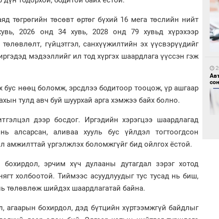
яд төгрөгийн төсөвт өртөг бүхий 16 мега төслийн нийт
увь, 2026 онд 34 хувь, 2028 онд 79 хувьд хүрэхээр
 төлөвлөлт, гүйцэтгэл, санхүүжилтийн эх үүсвэрүүдийг
2
 иргэдэд мэдээллийг ил тод хүргэх шаардлага үүссэн гэж
“Ц
хэл
2
Ав
со
ох бус нөөц боломж, эрсдлээ бодитоор тооцож, үр ашгаар
ахын тулд авч буй шуурхай арга хэмжээ байх болно.
тгэлцэл дээр босдог. Иргэдийн хэрэгцээ шаардлагад
 нь алсарсан, аливаа хууль бус үйлдэл тогтоогдсон
өл амжилттай үргэлжлэх боломжгүйг бид ойлгох ёстой.
1
"Д
ы бохирдол, эрчим хүч дулааны дутагдал зэрэг хотод
“Т
2
тө
“Ну
ягт холбоотой. Тиймээс асуудлуудыг тус тусад нь биш,
нь төлөвлөж шийдэх шаардлагатай байна.
л, агаарын бохирдол, дэд бүтцийн хүртээмжгүй байдлыг