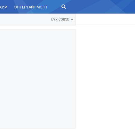
ХИЙ
ЭНТЕРТАЙНМЭНТ
ЗУРХАЙ
БҮХ СЭДЭВ