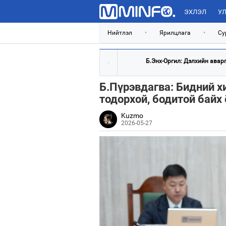
ЭХЛЭЛ
УЛ
Нийтлэл
•
Ярилцлага
•
Су
Б.Энх-Оргил: Дэлхийн аварга
Б.Пүрэвдагва: Бидний хи
тодорхой, бодитой байх
Kuzmo
2026-05-27