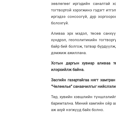
зөвлөгөөг иргэдийн саналтай х
тогтвортой хэрэгжинэ гэдэгт итгэ
иргэдээ сонсоогүй, дур зоргоор
болохгүй.
Аливаа эрх мэдэл, төсөв санхүү
хүндрэл, геополитикийн тогтвор
байр бий болгож, татвар бүрдүүлж,
дэмжиж ажиллана.
Хотын даргын хувиар аливаа тө
илэрхийлж байна.
Засгийн газартайгаа нягт хамтр
“Чөлөөлье” санаачилгыг нийслэли
Төр, хувийн хэвшлийн түншлэлийг
баримтална. Миний хамгийн ойр аж
аж ахуй нэгжүүд байх болно.