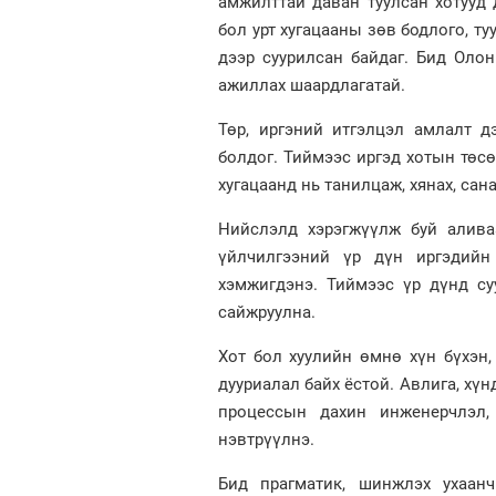
амжилттай даван туулсан хотууд 
бол урт хугацааны зөв бодлого, ту
дээр суурилсан байдаг. Бид Оло
ажиллах шаардлагатай.
Төр, иргэний итгэлцэл амлалт д
болдог. Тиймээс иргэд хотын төсө
хугацаанд нь танилцаж, хянах, сан
Нийслэлд хэрэгжүүлж буй аливаа
үйлчилгээний үр дүн иргэдийн
хэмжигдэнэ. Тиймээс үр дүнд су
сайжруулна.
Хот бол хуулийн өмнө хүн бүхэн,
дууриалал байх ёстой. Авлига, хүн
процессын дахин инженерчлэл,
нэвтрүүлнэ.
Бид прагматик, шинжлэх ухаанч