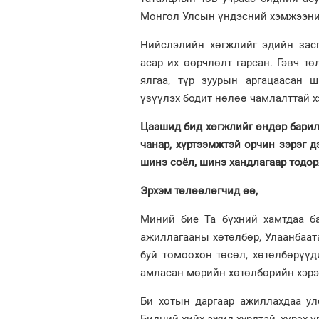
Монгол Улсын үндэсний хэмжээни
Нийслэлийн хөгжлийг эдийн засг
асар их өөрчлөлт гарсан. Гэвч т
ялгаа, түр зуурын аргацаасан 
үзүүлэх бодит нөлөө чамлалттай х
Цаашид бид хөгжлийг өндөр барилг
чанар, хүртээмжтэй орчин зэрэг 
шинэ соёл, шинэ хандлагаар тодор
Эрхэм төлөөлөгчид өө,
Миний бие Та бүхний хамтдаа б
ажиллагааны хөтөлбөр, Улаанбаат
буй томоохон төсөл, хөтөлбөрүүд
амласан мөрийн хөтөлбөрийн хэрэ
Би хотын даргаар ажиллахдаа улс
Бидний хийх ажил хурдтай, хүрэх ү