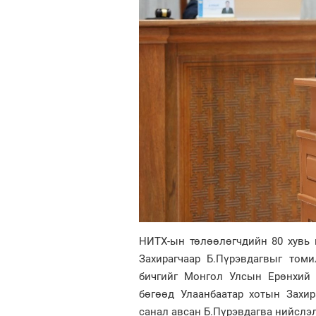
НИТХ-ын төлөөлөгчдийн 80 хувь 
Захирагчаар Б.Пүрэвдагвыг том
бичгийг Монгол Улсын Ерөнхий 
бөгөөд Улаанбаатар хотын Захи
санал авсан Б.Пүрэвдагва нийслэл