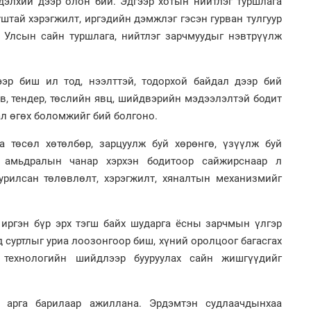
дэлхий дээр олон бий. Эдгээр хотын нийтлэг туршлага
уштай хэрэгжилт, иргэдийн дэмжлэг гэсэн гурван тулгуур
н Улсын сайн туршлага, нийтлэг зарчмуудыг нэвтрүүлж
1
2
Во
"Х
хэс
ЕБС
ээр биш ил тод, нээлттэй, тодорхой байдал дээр бий
в, тендер, төслийн явц, шийдвэрийн мэдээлэлтэй бодит
ал өгөх боломжийг бий болгоно.
 төсөл хөтөлбөр, зарцуулж буй хөрөнгө, үзүүлж буй
 амьдралын чанар хэрхэн бодитоор сайжирснаар л
урилсан төлөвлөлт, хэрэгжилт, хяналтын механизмийг
1
2
Тав
Хө
та
 иргэн бүр эрх тэгш байх шударга ёсны зарчмын үлгэр
д суртлыг уриа лоозонгоор биш, хүний оролцоог багасгах
 технологийн шийдлээр бууруулах сайн жишгүүдийг
 арга барилаар ажиллана. Эрдэмтэн судлаачдынхаа