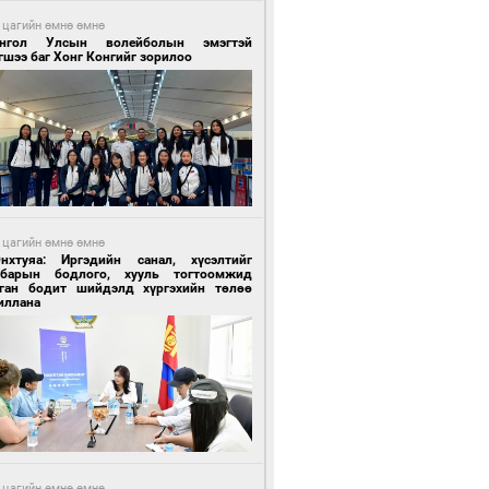
 цагийн өмнө өмнө
нгол Улсын волейболын эмэгтэй
шээ баг Хонг Конгийг зорилоо
 цагийн өмнө өмнө
Энхтуяа: Иргэдийн санал, хүсэлтийг
лбарын бодлого, хууль тогтоомжид
сган бодит шийдэлд хүргэхийн төлөө
иллана
 цагийн өмнө өмнө