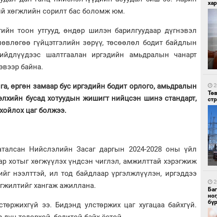
хар
й хөгжлийн сорилт бас боломж юм.
ийн тоон утгууд, өндөр шилэн барилгуудаар дүгнэвэл
өлөвлөгөө гүйцэтгэлийн зөрүү, төсөөлөл бодит байдлын
шийдлүүдээс шалтгаалан иргэдийн амьдралын чанарт
эвээр байна.
2
За
дэ
а, өргөн замаар бус иргэдийн бодит орлого, амьдралын
сав
2
Тө
дэлхийн бусад хотуудын жишигт нийцсэн шинэ стандарт,
ст
хойлох цаг болжээ.
аталсан Нийслэлийн Засаг даргын 2024-2028 оны үйл
ар хотыг хөгжүүлэх үндсэн чиглэл, амжилттай хэрэгжиж
2
ийг нээлттэй, ил тод байдлаар үргэлжлүүлэн, иргэддээ
БН
АИ
2
гжилтийг хангаж ажиллана.
хүс
Ба
но
бү
төржихгүй ээ. Бидэнд улстөржих цаг хугацаа байхгүй.
р дүн тодорхой, бодитой байх ёстой.