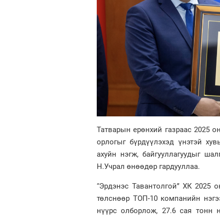
Татварын ерөнхий газраас 2025 о
орлогыг бүрдүүлэхэд үнэтэй хув
ахуйн нэгж, байгууллагуудыг ша
Н.Учрал өнөөдөр гардууллаа.
“Эрдэнэс Тавантолгой” ХК 2025 о
төлснөөр ТОП-10 компанийн нэгээ
нүүрс олборлож, 27.6 сая тонн 