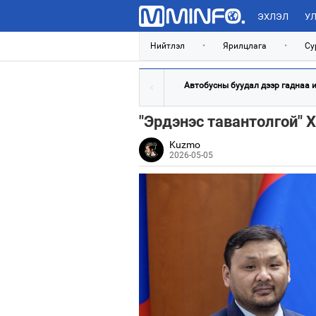
ЭХЛЭЛ
УЛ
Нийтлэл
•
Ярилцлага
•
Су
Автобусны буудал дээр гаднаа ил
"Эрдэнэс тавантолгой" 
Kuzmo
2026-05-05