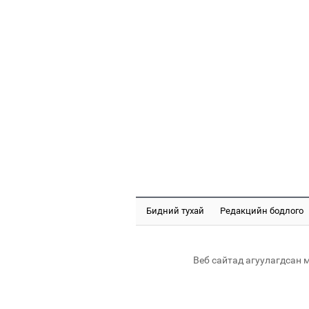
Бидний тухай
Редакцийн бодлого
Веб сайтад агуулагдсан 