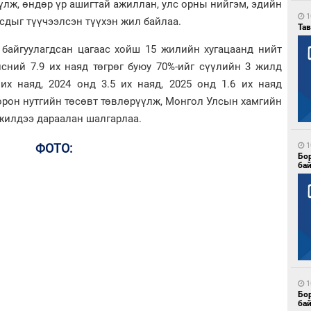
үлж, өндөр үр ашигтай ажиллан, улс орны нийгэм, эдийн
1
усдыг түүчээлсэн түүхэн жил байлаа.
Тав
 байгуулагдсан цагаас хойш 15 жилийн хугацаанд нийт
лсний 7.9 их наяд төгрөг буюу 70%-ийг сүүлийн 3 жилд
 их наяд, 2024 онд 3.5 их наяд, 2025 онд 1.6 их наяд
 орон нутгийн төсөвт төвлөрүүлж, Монгол Улсын хамгийн
 жилдээ дараалан шалгарлаа.
ФОТО:
1
Бо
ба
1
Бо
ба