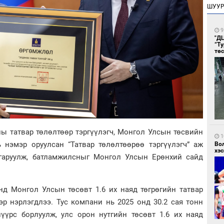
ШУУ
9
"Д
“Т
тө
ны татвар төлөлтөөр тэргүүлэгч, Монгол Улсын төсвийн
1
ь нэмэр оруулсан “Татвар төлөлтөөрөө тэргүүлэгч” аж
Во
хэс
лгаруулж, батламжилсныг Монгол Улсын Ерөнхий сайд
нд Монгол Улсын төсөвт 1.6 их наяд төгрөгийн татвар
р нэрлэгдлээ. Тус компани нь 2025 онд 30.2 сая тонн
нүүрс борлуулж, улс орон нутгийн төсөвт 1.6 их наяд