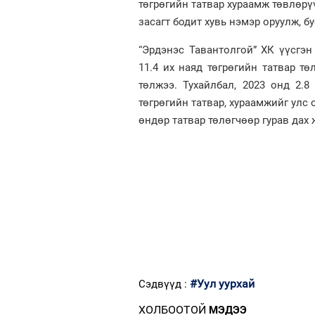
төгрөгийн татвар хураамж төвлөрү
засагт бодит хувь нэмэр оруулж, б
“Эрдэнэс Тавантолгой” ХК үүсгэн
11.4 их наяд төгрөгийн татвар тө
төлжээ. Тухайлбал, 2023 онд 2.8
төгрөгийн татвар, хураамжийг улс
өндөр татвар төлөгчөөр гурав дах
#Уул уурхай
Сэдвүүд :
ХОЛБООТОЙ
МЭДЭЭ