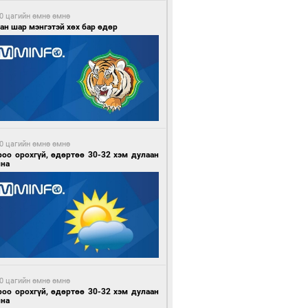
0 цагийн өмнө өмнө
ан шар мэнгэтэй хөх бар өдөр
0 цагийн өмнө өмнө
роо орохгүй, өдөртөө 30-32 хэм дулаан
йна
0 цагийн өмнө өмнө
роо орохгүй, өдөртөө 30-32 хэм дулаан
йна