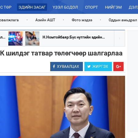
С ТӨР
ЭДИЙН ЗАСАГ
ҮЗЭЛ БОДОЛ
СПОРТ
НИЙГЭМ
ДЭЛ
рвалжлага
•
Азийн АШТ
•
Фото мэдээ
•
Оддын амьдрал
...
Н.Номтойбаяр:Бүс нутгийн эдийн...
ХК шилдэг татвар төлөгчөөр шалгарлаа
ХУВААЛЦАХ
ЖИРГЭХ