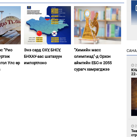
1
ос “Рио
Энэ сард ОХУ, БНСУ,
"Химийн масс
САНА
Но
үртэж
БНХАУ-аас шатахуун
олимпиад"-д Орхон
жо
гол Улс өр
импортлоно
аймгийн ЕБС-н 2055
2
а
сурагч хамрагджээ
KH
22-
1
Со
69 
2
Тө
ст