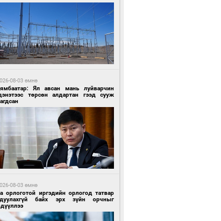
 өдрийн өмнө өмнө
ландын алдарт Boyzone хамтлагийн
шүүн Ronan Keating Монголд анх удаа
улна
026-08-03 өмнө
Нямбаатар: Ял авсан мань луйварчин
дэнэтээс төрсөн алдартан гээд сууж
агдсан
 өдрийн өмнө өмнө
ны эрчим хүчээр гэрэлтдэг үйлдвэр
026-08-03 өмнө
га орлоготой иргэдийн орлогод татвар
гдуулахгүй байх эрх зүйн орчныг
рдүүллээ