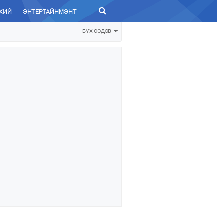
ХИЙ
ЭНТЕРТАЙНМЭНТ
ЗУРХАЙ
БҮХ СЭДЭВ