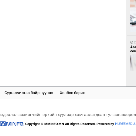
1
Мо
өн
2
Ав
со
1
Өн
ду
ол
Сурталчилгаа байршуулах
Холбоо барих
2
“Ну
мэдээлэл зохиогчийн эрхийн хуулиар хамгаалагдсан тул зөвшөөрөл
Copyright © MMINFO.MN All Rights Reserved. Powered by
HUREEMEDIA