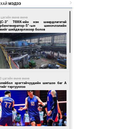
РХАЙ
МЭДЭЭ
 цагийн өмнө өмнө
ЦС-3” ТӨХК-ийн нэн шаардлагатай
урбингенератор-5”-ын шинэчлэлийн
свийг шийдвэрлэхээр болов
0 цагийн өмнө өмнө
ллейбол эрэгтэйчүүдийн шигшээ баг А
гийг тэргүүллээ