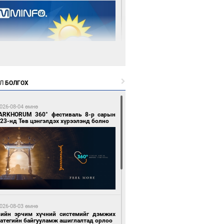
 өдрийн өмнө өмнө
Л
БОЛГОХ
цтой зөрчил гаргасан автобусны
лоочийг ажлаас нь чөлөөлжээ
026-08-04 өмнө
ARKHORUM 360° фестиваль 8-р сарын
23-нд Төв цэнгэлдэх хүрээлэнд болно
 өдрийн өмнө өмнө
гтуугаар тээврийн хэрэгсэл жолоодсон
зөрчил бүртгэгдлээ
026-08-03 өмнө
вийн эрчим хүчний системийг дэмжих
ратегийн байгууламж ашиглалтад орлоо