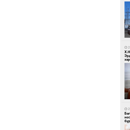
1
Ир
ги
ду
2
Х.
Эр
хар
1
Нар
2
Ба
но
бү