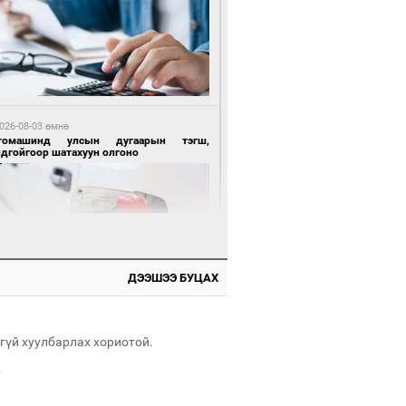
 өдрийн өмнө өмнө
нгол Улсын волейболын шигшээ баг
өөдөр Хятадын эсрэг тоглоно
026-08-03 өмнө
томашинд улсын дугаарын тэгш,
ндгойгоор шатахуун олгоно
 өдрийн өмнө өмнө
өөдөр сондгой тоогоор төгссөн улсын
гаартай автомашинтай иргэдэд шатахуун
гоно
ДЭЭШЭЭ БУЦАХ
026-08-03 өмнө
таг заагдсан” С.Зориг
гүй хуулбарлах хориотой.
.