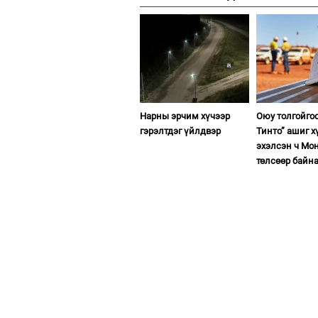
Нарны эрчим хүчээр
Оюу толгойго
гэрэлтдэг үйлдвэр
Тинто” ашиг х
эхэлсэн ч Мон
төлсөөр байн