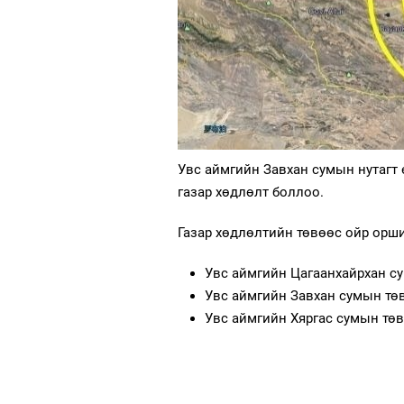
Увс аймгийн Завхан сумын нутагт ө
газар хөдлөлт боллоо.
Газар хөдлөлтийн төвөөс ойр орши
Увс аймгийн Цагаанхайрхан су
Увс аймгийн Завхан сумын төв
Увс аймгийн Хяргас сумын төв