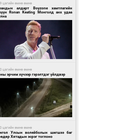
9 цагийн өмнө өмнө
ландын алдарт Boyzone хамтлагийн
шүүн Ronan Keating Монголд анх удаа
улна
0 цагийн өмнө өмнө
ны эрчим хүчээр гэрэлтдэг үйлдвэр
0 цагийн өмнө өмнө
нгол Улсын волейболын шигшээ баг
өөдөр Хятадын эсрэг тоглоно