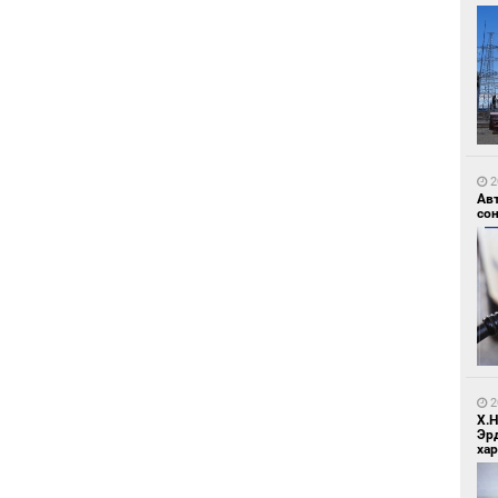
2
Зу
өд
2
Ав
со
2
Бо
ба
2
Х.
Эр
хар