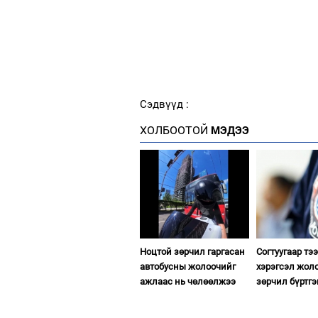
Сэдвүүд :
ХОЛБООТОЙ
МЭДЭЭ
Ноцтой зөрчил гаргасан
Согтуугаар тэ
автобусны жолоочийг
хэрэгсэл жол
ажлаас нь чөлөөлжээ
зөрчил бүртгэ