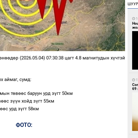
ШУУ
1
Но
жо
нөөдөр (2026.05.04) 07:30:38 цагт 4.8 магнитудын хүчтэй
х аймаг, сумд:
1
Со
69 
мын төвөөс баруун урд зүгт 50км
өөс зүүн хойд зүгт 55км
өөс урд зүгт 58км
ФОТО: