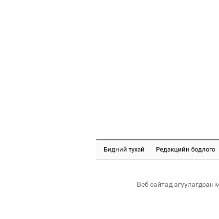
Бидний тухай
Редакцийн бодлого
Веб сайтад агуулагдсан 