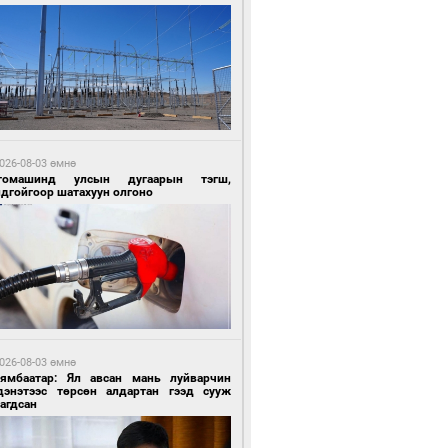
0 цагийн өмнө өмнө
ргаан цагаан мэнгэтэй харагчин үхэр
өр
026-08-03 өмнө
томашинд улсын дугаарын тэгш,
ндгойгоор шатахуун олгоно
0 цагийн өмнө өмнө
роо орохгүй, өдөртөө 28-30 хэм дулаан
йна
026-08-03 өмнө
Нямбаатар: Ял авсан мань луйварчин
дэнэтээс төрсөн алдартан гээд сууж
агдсан