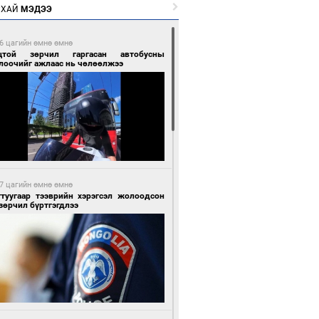
РХАЙ
МЭДЭЭ
6 цагийн өмнө өмнө
цтой зөрчил гаргасан автобусны
лоочийг ажлаас нь чөлөөлжээ
7 цагийн өмнө өмнө
гтуугаар тээврийн хэрэгсэл жолоодсон
зөрчил бүртгэгдлээ