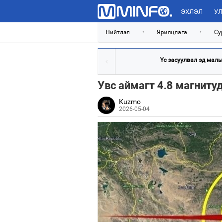
ЭХЛЭЛ
УЛ
Нийтлэл
•
Ярилцлага
•
Су
Үс засуулвал эд малын
Увс аймагт 4.8 магниту
Kuzmo
2026-05-04