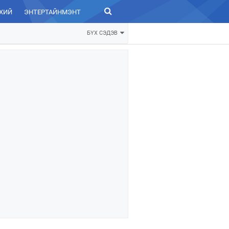
ХИЙ
ЭНТЕРТАЙНМЭНТ
ЗУРХАЙ
БҮХ СЭДЭВ