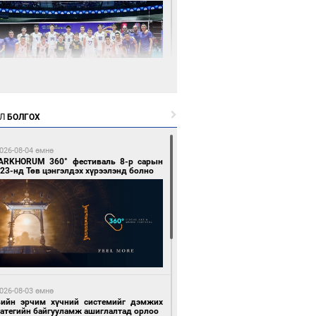
0 цагийн өмнө өмнө
Л
БОЛГОХ
өөдөр сондгой тоогоор төгссөн улсын
гаартай автомашинтай иргэдэд шатахуун
гоно
026-08-04 өмнө
ARKHORUM 360° фестиваль 8-р сарын
23-нд Төв цэнгэлдэх хүрээлэнд болно
0 цагийн өмнө өмнө
Х-ын дарга С.Бямбацогт Сутай хайрхны
гэрийг тахих тахилгад оролцлоо
026-08-03 өмнө
вийн эрчим хүчний системийг дэмжих
ратегийн байгууламж ашиглалтад орлоо