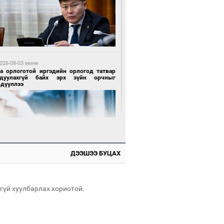
 өдрийн өмнө өмнө
х төрлийн шатахууны импортыг шуурхай
вэрлэхэд гурван яам хамтран ажиллана
026-08-03 өмнө
га орлоготой иргэдийн орлогод татвар
гдуулахгүй байх эрх зүйн орчныг
рдүүллээ
 өдрийн өмнө өмнө
АТ ТӨХК “Боинг” компанитай хамтын
иллагаагаа өргөжүүлнэ
ДЭЭШЭЭ БУЦАХ
026-08-04 өмнө
имийн масс олимпиад"-д Орхон аймгийн
-н 2055 сурагч хамрагджээ
гүй хуулбарлах хориотой.
.