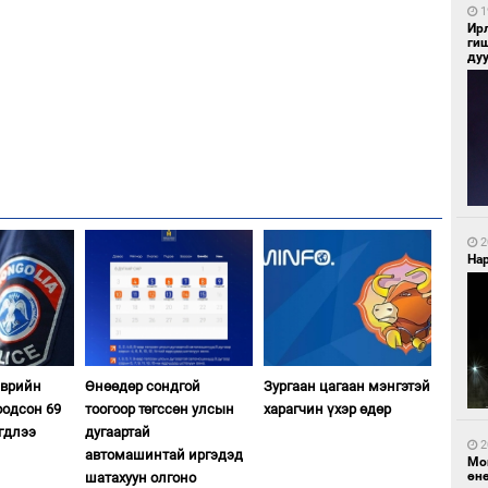
1
Ир
ги
ду
2
Нар
эврийн
Өнөөдөр сондгой
Зургаан цагаан мэнгэтэй
оодсон 69
тоогоор төгссөн улсын
харагчин үхэр өдөр
гдлээ
дугаартай
2
автомашинтай иргэдэд
Мо
өн
шатахуун олгоно