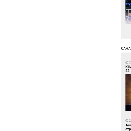
2
САНА
Өн
ду
ол
2
KH
22-
2
УИ
тэн
2
Тө
ст