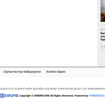
1
Бү
тээ
2
Ба
но
бү
1
МИ
аж
Сурталчилгаа байршуулах
Холбоо барих
2
"Х
ЕБС
мэдээлэл зохиогчийн эрхийн хуулиар хамгаалагдсан тул зөвшөөрөл
Copyright © MMINFO.MN All Rights Reserved. Powered by
HUREEMEDIA