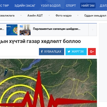
С ТӨР
ЭДИЙН ЗАСАГ
ҮЗЭЛ БОДОЛ
СПОРТ
НИЙГЭМ
ДЭЛ
рвалжлага
•
Азийн АШТ
•
Фото мэдээ
•
Оддын амьдрал
...
Парламентын хэлэлцэн шийдсэн...
дын хүчтэй газар хөдлөлт боллоо
ХУВААЛЦАХ
ЖИРГЭХ