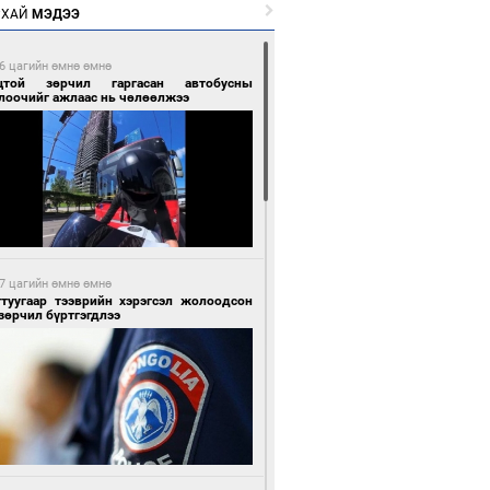
РХАЙ
МЭДЭЭ
6 цагийн өмнө өмнө
цтой зөрчил гаргасан автобусны
лоочийг ажлаас нь чөлөөлжээ
7 цагийн өмнө өмнө
гтуугаар тээврийн хэрэгсэл жолоодсон
зөрчил бүртгэгдлээ