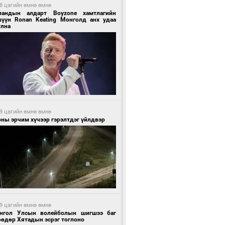
8 цагийн өмнө өмнө
ландын алдарт Boyzone хамтлагийн
шүүн Ronan Keating Монголд анх удаа
улна
9 цагийн өмнө өмнө
ны эрчим хүчээр гэрэлтдэг үйлдвэр
9 цагийн өмнө өмнө
нгол Улсын волейболын шигшээ баг
өөдөр Хятадын эсрэг тоглоно