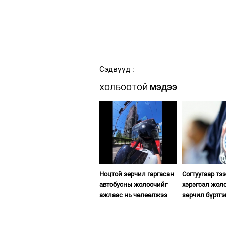
Сэдвүүд :
ХОЛБООТОЙ
МЭДЭЭ
Ноцтой зөрчил гаргасан
Согтуугаар тэ
автобусны жолоочийг
хэрэгсэл жол
ажлаас нь чөлөөлжээ
зөрчил бүртгэ