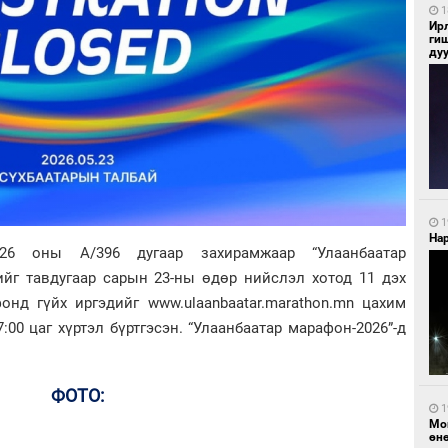
1
Ир
ги
ду
1
Нар
26 оны А/396 дугаар захирамжаар “Улаанбаатар
ийг тавдугаар сарын 23-ны өдөр нийслэл хотод 11 дэх
онд гүйх иргэдийг www.ulaanbaatar.marathon.mn цахим
:00 цаг хүртэл бүртгэсэн. “Улаанбаатар марафон-2026”-д
ФОТО:
1
Мо
өн