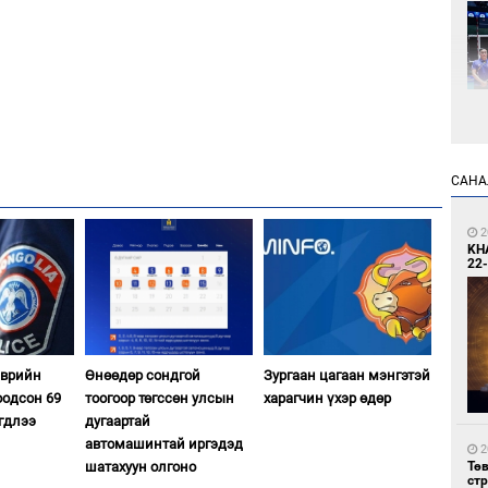
1
САНА
Өн
ду
ол
2
KH
22-
эврийн
Өнөөдөр сондгой
Зургаан цагаан мэнгэтэй
оодсон 69
тоогоор төгссөн улсын
харагчин үхэр өдөр
2
гдлээ
дугаартай
УИ
тэн
автомашинтай иргэдэд
2
шатахуун олгоно
Тө
ст