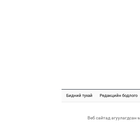
Бидний тухай
Редакцийн бодлого
Веб сайтад агуулагдсан 