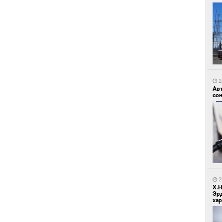
2
Зу
өд
2
Ав
со
2
Бо
ба
2
Х.
Эр
хар