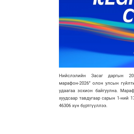
Нийслэлийн Засаг даргын 20
марафон-2026” олон улсын гүйлт
удаагаа зохион байгуулна. Мараф
хуудсаар тавдугаар сарын 1-ний 17
46306 хүн бүртгүүллээ.