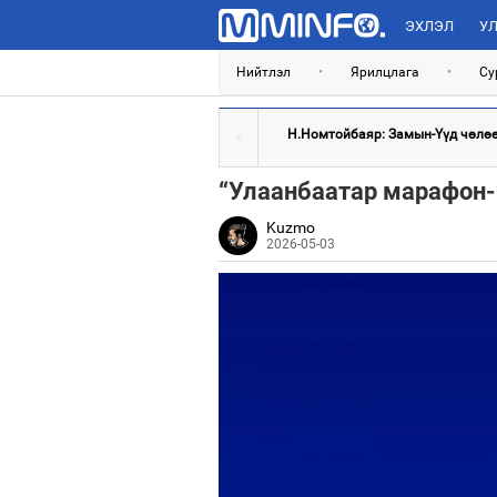
ЭХЛЭЛ
УЛ
Нийтлэл
•
Ярилцлага
•
Су
Н.Номтойбаяр: Замын-Үүд чөлөөт
“Улаанбаатар марафон-
Kuzmo
2026-05-03