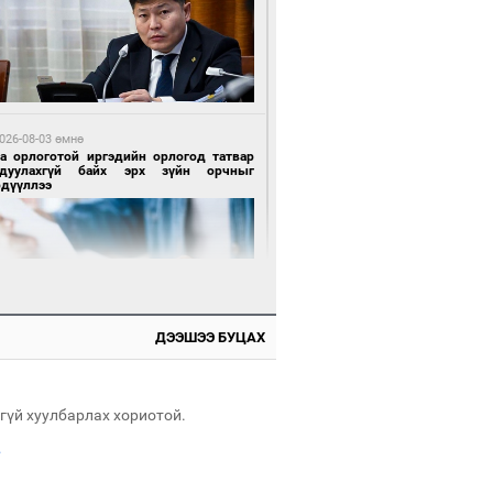
 өдрийн өмнө өмнө
х төрлийн шатахууны импортыг шуурхай
вэрлэхэд гурван яам хамтран ажиллана
026-08-03 өмнө
га орлоготой иргэдийн орлогод татвар
гдуулахгүй байх эрх зүйн орчныг
рдүүллээ
 өдрийн өмнө өмнө
АТ ТӨХК “Боинг” компанитай хамтын
иллагаагаа өргөжүүлнэ
ДЭЭШЭЭ БУЦАХ
026-08-04 өмнө
имийн масс олимпиад"-д Орхон аймгийн
-н 2055 сурагч хамрагджээ
гүй хуулбарлах хориотой.
.