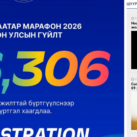
ШУУ
1
Но
жо
1
Со
69 