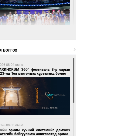
9 цагийн өмнө өмнө
Л
БОЛГОХ
өөдөр сондгой тоогоор төгссөн улсын
гаартай автомашинтай иргэдэд шатахуун
гоно
026-08-04 өмнө
ARKHORUM 360° фестиваль 8-р сарын
23-нд Төв цэнгэлдэх хүрээлэнд болно
0 цагийн өмнө өмнө
Х-ын дарга С.Бямбацогт Сутай хайрхны
гэрийг тахих тахилгад оролцлоо
026-08-03 өмнө
вийн эрчим хүчний системийг дэмжих
ратегийн байгууламж ашиглалтад орлоо