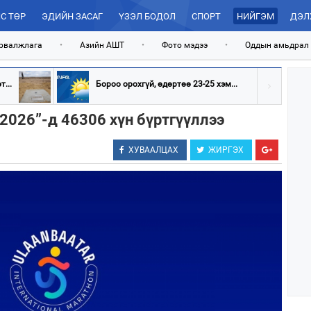
С ТӨР
ЭДИЙН ЗАСАГ
ҮЗЭЛ БОДОЛ
СПОРТ
НИЙГЭМ
ДЭЛ
рвалжлага
•
Азийн АШТ
•
Фото мэдээ
•
Оддын амьдрал
...
Бороо орохгүй, өдөртөө 23-25 хэм...
2026”-д 46306 хүн бүртгүүллээ
ХУВААЛЦАХ
ЖИРГЭХ