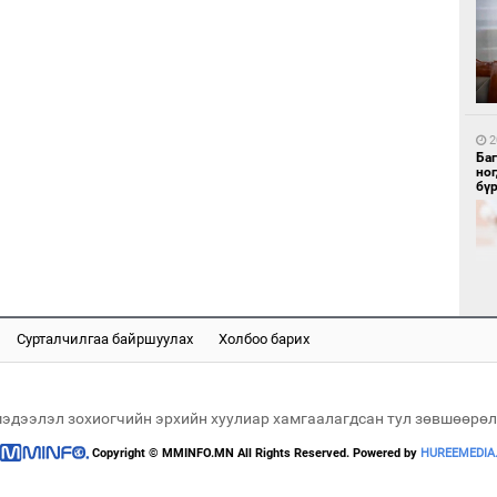
1
Бү
тээ
2
Ба
но
бү
1
МИ
аж
Сурталчилгаа байршуулах
Холбоо барих
2
"Х
ЕБС
мэдээлэл зохиогчийн эрхийн хуулиар хамгаалагдсан тул зөвшөөрөл
Copyright © MMINFO.MN All Rights Reserved. Powered by
HUREEMEDIA