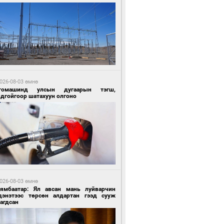
0 цагийн өмнө өмнө
ргаан цагаан мэнгэтэй харагчин үхэр
өр
026-08-03 өмнө
томашинд улсын дугаарын тэгш,
ндгойгоор шатахуун олгоно
0 цагийн өмнө өмнө
роо орохгүй, өдөртөө 28-30 хэм дулаан
йна
026-08-03 өмнө
Нямбаатар: Ял авсан мань луйварчин
дэнэтээс төрсөн алдартан гээд сууж
агдсан