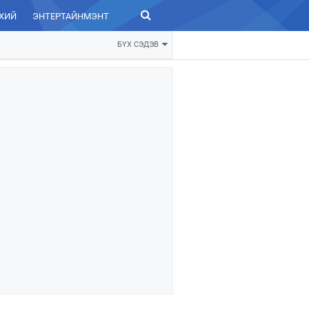
ХИЙ
ЭНТЕРТАЙНМЭНТ
ЗУРХАЙ
БҮХ СЭДЭВ