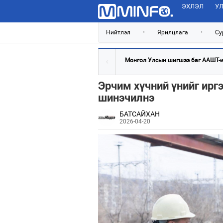
ЭХЛЭЛ
УЛ
Нийтлэл
•
Ярилцлага
•
Су
Монгол Улсын шигшээ баг ААШТ-ий
Эрчим хүчний үнийг ирг
шинэчилнэ
БАТСАЙХАН
2026-04-20