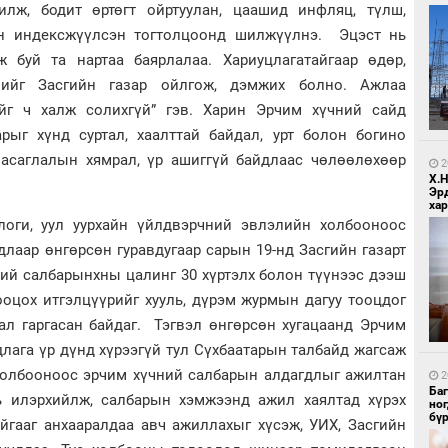
илж, бодит өртөгт ойртуулан, цаашид инфляц, түлш,
н индексжүүлсэн тогтолцоонд шилжүүлнэ. Эцэст нь
ж буй та нартаа баярлалаа. Хариуцлагатайгаар өдөр,
ийг Засгийн газар ойлгож, дэмжих болно. Ажлаа
ийг ч халж солихгүй” гэв. Харин Эрчим хүчний сайд
1
Ир
рыг хүнд суртал, хаалттай байдал, урт болон богино
ги
ду
 засаглалын хямрал, үр ашиггүй байдлаас чөлөөлөхөөр
2
Х.
Эр
хар
логи, уул уурхайн үйлдвэрчний эвлэлийн холбооноос
длаар өнгөрсөн гуравдугаар сарын 19-нд Засгийн газарт
ний салбарынхны цалинг 30 хүртэлх болон түүнээс дээш
ооцох итгэлцүүрийг хууль, дүрэм журмын дагуу тооцдог
1
нал гаргасан байдаг. Тэгвэл өнгөрсөн хугацаанд Эрчим
Нар
ага үр дүнд хүрээгүй тул Сүхбаатарын талбайд жагсаж
 холбооноос эрчим хүчний салбарын алдагдлыг ажилтан
2
Ба
рь илэрхийлж, салбарын хэмжээнд ажил хаялтад хүрэх
но
бү
йгааг анхааралдаа авч ажиллахыг хүсэж, УИХ, Засгийн