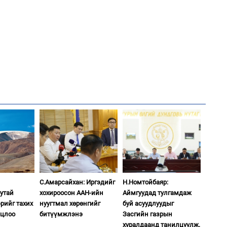
1
УИ
тэн
2
Хөш
1
Зу
өд
2
Хө
та
С.Амарсайхан: Иргэдийг
Н.Номтойбаяр:
Сутай
хохироосон ААН-ийн
Аймгуудад тулгамдаж
рийг тахих
нуугтмал хөрөнгийг
буй асуудлуудыг
1
лцлоо
битүүмжлэнэ
Засгийн газрын
Бо
хуралдаанд танилцуулж,