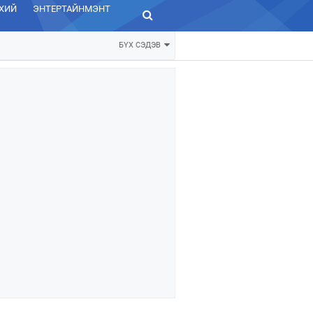
ХИЙ
ЭНТЕРТАЙНМЭНТ
ЗУРХАЙ
БҮХ СЭДЭВ