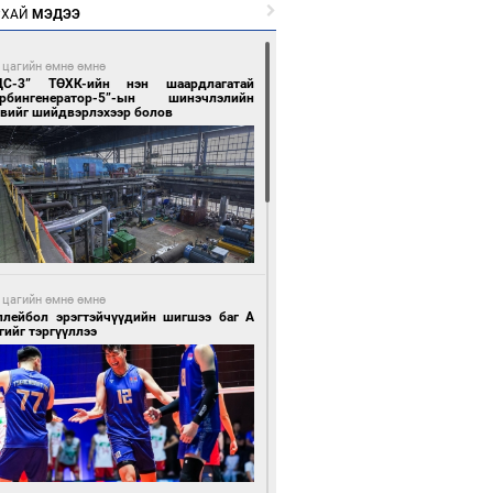
РХАЙ
МЭДЭЭ
 цагийн өмнө өмнө
ЦС-3” ТӨХК-ийн нэн шаардлагатай
урбингенератор-5”-ын шинэчлэлийн
свийг шийдвэрлэхээр болов
 цагийн өмнө өмнө
ллейбол эрэгтэйчүүдийн шигшээ баг А
гийг тэргүүллээ