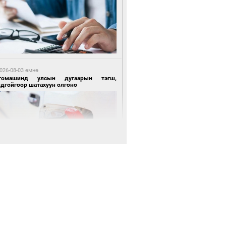
 өдрийн өмнө өмнө
нгол Улсын волейболын шигшээ баг
өөдөр Хятадын эсрэг тоглоно
026-08-03 өмнө
томашинд улсын дугаарын тэгш,
ндгойгоор шатахуун олгоно
 өдрийн өмнө өмнө
өөдөр сондгой тоогоор төгссөн улсын
гаартай автомашинтай иргэдэд шатахуун
гоно
026-08-03 өмнө
таг заагдсан” С.Зориг