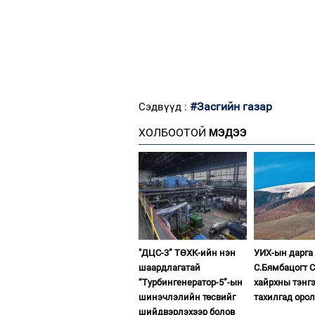
#Засгийн газар
Сэдвүүд :
ХОЛБООТОЙ
МЭДЭЭ
"ДЦС-3” ТӨХК-ийн нэн
УИХ-ын дарга
шаардлагатай
С.Бямбацогт 
“Турбингенератор-5”-ын
хайрхны тэнгэ
шинэчлэлийн төсвийг
тахилгад оро
шийдвэрлэхээр болов