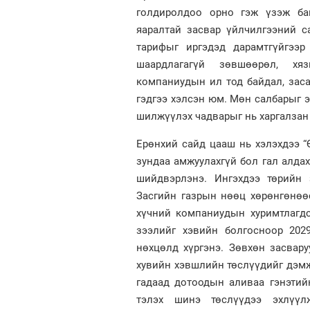
голдиролдоо орно гэж үзэж бай
яаралтай засвар үйлчилгээний с
тарифыг иргэдэд дарамтгүйгээр
шаардлагагүй зөвшөөрөл, хяз
компаниудын ил тод байдал, заса
гэдгээ хэлсэн юм. Мөн салбарыг э
шилжүүлэх чадварыг нь харгалзан
Ерөнхий сайд цааш нь хэлэхдээ “
зундаа амжуулахгүй бол гал алдах
шийдвэрлэнэ. Ингэхдээ төрийн 
Засгийн газрын нөөц хөрөнгөнөөс
хүчний компаниудын хуримтлагдс
зээлийг хэвийн болгосноор 202
нөхцөлд хүргэнэ. Зөвхөн засвару
хувийн хэвшлийн төслүүдийг дэмж
гадаад дотоодын аливаа гэнэтий
тэлэх шинэ төслүүдээ эхлүүл