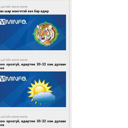
 цагийн өмнө өмнө
ан шар мэнгэтэй хөх бар өдөр
 цагийн өмнө өмнө
роо орохгүй, өдөртөө 30-32 хэм дулаан
йна
 цагийн өмнө өмнө
роо орохгүй, өдөртөө 30-32 хэм дулаан
йна