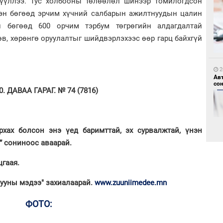
ргүүллээ. Тус холбооны төлөөлөл шинээр томилогдсон
сэн бөгөөд эрчим хүчний салбарын ажилтнуудын цалин
й бөгөөд 600 орчим тэрбум төгрөгийн алдагдалтай
1
Мо
в, хөрөнгө оруулалтыг шийдвэрлэхээс өөр гарц байхгүй
өн
2
Ав
со
 ДАВАА ГАРАГ. № 74 (7816)
1
рхах болсон энэ үед баримттай, эх сурвалжтай, үнэн
Өн
” сониноос аваарай.
ду
ол
гаая.
2
“Ну
Зууны мэдээ" захиалаарай.
www.zuuniimedee.mn
ФОТО: