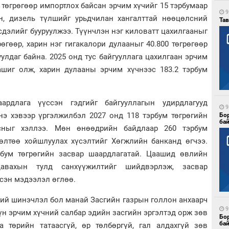
 төгрөгөөр импортлох байсан эрчим хүчийг 15 тэрбумаар
9
н, дизель түлшийг урьдчилан хангалттай нөөцөлсний
Тав
сдэлийг бууруулжээ. Түүнчлэн нэг киловатт цахилгааныг
рөгөөр, харин нэг гигакалори дулааныг 40.800 төгрөгөөр
уулдаг байна. 2025 онд тус байгууллага цахилгаан эрчим
 ашиг олж, харин дулааны эрчим хүчнээс 183.2 тэрбум
рдлага үүссэн гэдгийг байгууллагын удирдлагууд
9
нэ хэвээр үргэлжилбэл 2027 онд 118 тэрбум төгрөгийн
Бо
ба
сныг хэллээ. Мөн өнөөдрийн байдлаар 260 тэрбум
лөлтөө хойшлуулах хүсэлтийг Хөгжлийн банканд өгчээ.
рбум төгрөгийн засвар шаардлагатай. Цаашид өвлийн
авахын тулд санхүүжилтийг шийдвэрлэж, засвар
сэн мэдээлэл өглөө.
ний шинэчлэл бол манай Засгийн газрын голлон анхаарч
9
үүн эрчим хүчний салбар эдийн засгийн эргэлтэд орж зөв
Бо
ба
 төрийн татаасгүй, өр төлбөргүй, гал алдахгүй зөв