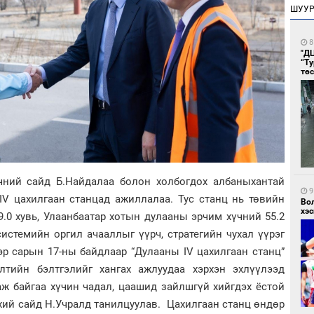
ШУУ
8
"Д
“Т
тө
чний сайд Б.Найдалаа болон холбогдох албаныхантай
9
IV цахилгаан станцад ажиллалаа. Тус станц нь төвийн
Во
хэс
.0 хувь, Улаанбаатар хотын дулааны эрчим хүчний 55.2
истемийн оргил ачааллыг үүрч, стратегийн чухал үүрэг
эр сарын 17-ны байдлаар “Дулааны IV цахилгаан станц”
тийн бэлтгэлийг хангах ажлуудаа хэрхэн эхлүүлээд
ж байгаа хүчин чадал, цаашид зайлшгүй хийгдэх ёстой
хий сайд Н.Учралд танилцуулав. Цахилгаан станц өндөр