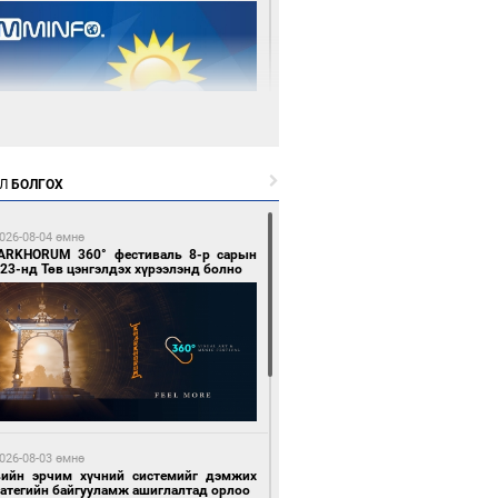
 өдрийн өмнө өмнө
Л
БОЛГОХ
цтой зөрчил гаргасан автобусны
лоочийг ажлаас нь чөлөөлжээ
026-08-04 өмнө
ARKHORUM 360° фестиваль 8-р сарын
23-нд Төв цэнгэлдэх хүрээлэнд болно
 өдрийн өмнө өмнө
гтуугаар тээврийн хэрэгсэл жолоодсон
зөрчил бүртгэгдлээ
026-08-03 өмнө
вийн эрчим хүчний системийг дэмжих
ратегийн байгууламж ашиглалтад орлоо