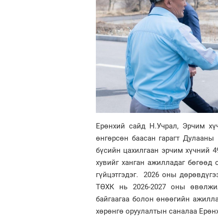
Ерөнхий сайд Н.Учрал, Эрчим хү
өнгөрсөн баасан гарагт Дулааны 
бүсийн цахилгаан эрчим хүчний 49
хувийг ханган ажилладаг бөгөөд с
гүйцэтгэдэг. 2026 оны дөрөвдүгэ
ТӨХК нь 2026-2027 оны өвөлжил
байгаагаа болон өнөөгийн ажилла
хөрөнгө оруулалтын саналаа Ерөн