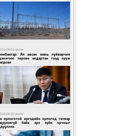
 өдрийн өмнө өмнө
ландын алдарт Boyzone хамтлагийн
шүүн Ronan Keating Монголд анх удаа
улна
026-08-03 өмнө
Нямбаатар: Ял авсан мань луйварчин
дэнэтээс төрсөн алдартан гээд сууж
агдсан
 өдрийн өмнө өмнө
ны эрчим хүчээр гэрэлтдэг үйлдвэр
026-08-03 өмнө
га орлоготой иргэдийн орлогод татвар
гдуулахгүй байх эрх зүйн орчныг
рдүүллээ