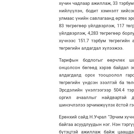
хүчин чадлаар ажиллаж, 33 тэрбум
нийлүүлэн, бодит хэмнэлт хийсэ
улмаас үнийн савлагаанд өртөх эр
83 төгрөгөөр үйлдвэрлэж, 117 төг
үйлдвэрлэж, 4,283 төгрөгөөр борл
хүчнээс 151.7 тэрбум төгрөгийн
төгрөгийн алдагдал хүлээжээ.
Тарифын бодлогыг өөрчлөх шаа
онцолсон бөгөөд хэрэв байдал э
алдагдалд орох тооцоолол гар
төгрөгийн үндсэн зээлтэй ба тө
Эрсдэлийн үнэлгээгээр 504.4 тэ
оргил ачааллыг найдвартай д
шинэчлэлээ эрчимжүүлэх ёстой гэ
Ерөнхий сайд Н.Учрал “Эрчим хүч
байгаа асуудлуудын нэг. Нэн тэрг
бүтэцтэй ажиллаж байж цаашдаа