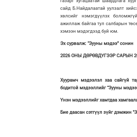
газарт хугацаатай шаардлага хү
сайд Б.Найдалаатай уулзалт хий
хөлсийг нэмэгдүүлэх боломжгү
ажиллаж байгаа тул салбарын төсө
хэмээн мэдэгдээд буй юм.
Эх сурвалж: “Зууны мэдээ” сонин
2026 ОНЫ ДӨРӨВДҮГЭЭР САРЫН 20.
Хуурамч мэдээлэл хаа сайгүй та
бодитой мэдээллийг “Зууны мэдээ
Үнэн мэдээллийг хамтдаа хамгаалц
Бие даасан сэтгүүл зүйг дэмжин "