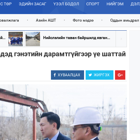
С ТӨР
ЭДИЙН ЗАСАГ
ҮЗЭЛ БОДОЛ
СПОРТ
НИЙГЭМ
ДЭЛ
рвалжлага
•
Азийн АШТ
•
Фото мэдээ
•
Оддын амьдрал
...
Нийслэлийн таван байршилд явган...
эдэд гэнэтийн дарамтгүйгээр үе шаттай
ХУВААЛЦАХ
ЖИРГЭХ