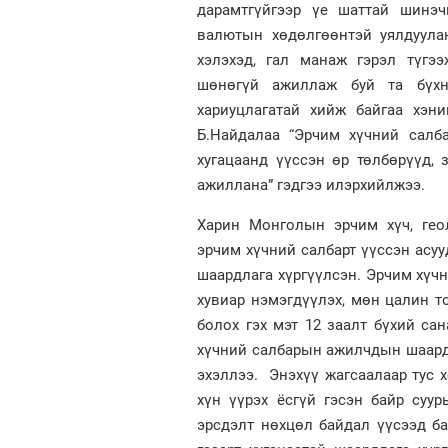
дарамтгүйгээр үе шаттай шинэч
валютын хөдөлгөөнтэй уялдуула
хэлэхэд, гал манаж гэрэл түгээ
шөнөгүй ажиллаж буй та бүхн
хариуцлагатай хийж байгаа хэн
Б.Найдалаа “Эрчим хүчний салба
хугацаанд үүссэн өр төлбөрүүд,
ажиллана” гэдгээ илэрхийлжээ.
Харин Монголын эрчим хүч, гео
эрчим хүчний салбарт үүссэн асуу
шаардлага хүргүүлсэн. Эрчим хүч
хувиар нэмэгдүүлэх, мөн цалин т
болох гэх мэт 12 заалт бүхий са
хүчний салбарын ажилчдын шаардл
эхэллээ. Энэхүү жагсаалаар тус
хүн үүрэх ёсгүй гэсэн байр суу
эрсдэлт нөхцөл байдал үүсээд ба