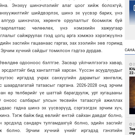
на. Энэхүү шинэчлэлийг алаг цоог хийж болохгүй,
анхүүжилтийг шийдвэрлэх, шинэ эх үүсвэр барих, үнэ
 алгуур шинэчлэх, хөрөнгө оруулалтыг боомилж буй
гаарлалтаас чөлөөлөх, үнэ нэмэхийн хажуугаар
глалыг сайжруулах гээд цогц арга хэмжээ хэрэгжүүлнэ
дийн засгийн гацаанаас гаргах, зах зээлийн зөв горимд
1
САНА
 Эрчим хүчний сайдыг томилсон гэдгээ дурдав.
Но
жо
Өвөлдөө одооноос бэлтгэе. Засвар үйлчилгээгээ хавар,
2
KH
 эрсдэлтэйг бид хангалттай харсан. Үүссэн асуудлуудыг
22-
зүгээс иргэдэд учрах санхүүгийн дарамтыг хөнгөлж,
 шаардлагатай татаасыг гаргана. 2026-2028 онд эрчим
ан өр төлбөрийг үе шаттай барагдуулж, урт хугацааны
9 оноос салбарыг улсын төсвийн татаасгүй ажиллах
удаас гадна шинэ эх үүсвэрүүд, сэргээгдэх эрчим хүч,
1
Со
инэ. Тэгж байж бид өвлийг өнтэй сайхан давдаг болно,
69 
н эрсдэлд сандарч тулгамдахгүй болно, эдийн засгийг
2
Тө
ж болно. Эрчим хүчний үнийг иргэдэд гэнэтийн
ст