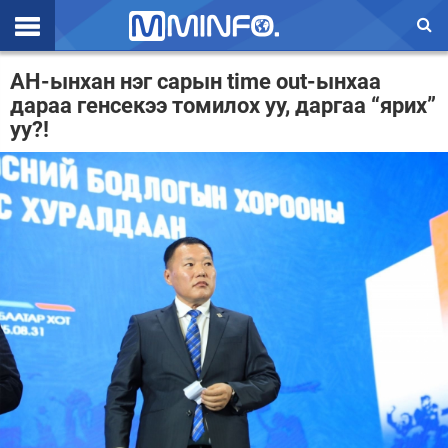
Эхлэл
АН-ынхан нэг сарын time out-ынхаа
дараа генсекээ томилох уу, даргаа “ярих”
Цаг агаар
уу?!
Валют ханш
Улс төр
Эдийн засаг
Үзэл бодол
Спорт
Нийгэм
Дэлхий
Энтертайнмэнт