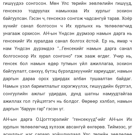
гишүүдээ сонгосон. Мөн Улс төрийн зөвлөлийн гишүүд,
генсекээ тодруулах намынхаа Их хурлыг зохион
байгуулсан. Гэсэн ч, генсекээ сонгож чадсангүй тарав. Хоёр
хүнийг санал болгосон ч Их хурлынх нь төлөөлөгчид
унагааж орхисон. АН-ын Үндсэн дүрмээр намын дарга нь
генсекийг Их хуралдаа санал болгох ёстой. Ер нь, ямар ч
нам Үндсэн дүрэмдээ “…Генсекийг намын дарга санал
болгосноор Их хурал сонгоно” гэж зааж өгдөг. Учир нь,
генсек бол намын өдөр тутмын үйл ажиллагаа, зохион
байгуулалт, санхүү, бүтэц бүрэлдэхүүнийг хариуцдаг, намын
даргын дараа орох удирдах албан тушаалтан байдаг.
Намын үзэл баримтлалыг хэрэгжүүлэх, гишүүдийн бүртгэл,
сонгуулийн ажлыг удирдах, дунд шатны намуудтайгаа
ажиллах гол гүйцэтгэгч нь болдог. Өөрөөр хэлбэл, намын
даргын “баруун гар” гэсэн үг.
АН-ын дарга О.Цогтгэрэлийг “генсекүүд”-ийг АН-ын Их
хурлын төлөөлөгчид хүлээж авсангүй өнгөрөв. Тиймээс, уг
асуудлыг нэг сараар хойшлуулаад Улс төрийн зөвлөлөө