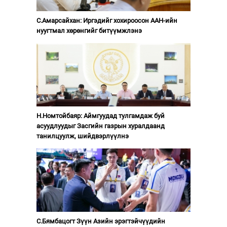
С.Амарсайхан: Иргэдийг хохироосон ААН-ийн
нуугтмал хөрөнгийг битүүмжлэнэ
Н.Номтойбаяр: Аймгуудад тулгамдаж буй
асуудлуудыг Засгийн газрын хуралдаанд
танилцуулж, шийдвэрлүүлнэ
С.Бямбацогт Зүүн Азийн эрэгтэйчүүдийн