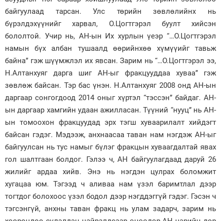
байгуулаад тарсан. Улс төрийн зөвлөлийнх нь
бүрэлдэхүүнийг харвал, О.Цогтгэрэл буулт хийсэн
бололтой. Учир нь, АН-ын Их хурлын үеэр “…О.Цогтгэрэл
намын бүх албан тушаалд өөрийнхөө хүмүүийг тавьж
байна” гэж шүүмжлэл их явсан. Зарим нь “…О.Цогтгэрэл ээ,
Н.Алтанхуяг дарга шиг АН-ыг фракцууддаа хуваа” гэж
зөвлөж байсан. Тэр бас үнэн. Н.Алтанхуяг 2008 онд АН-ын
даргаар сонгогдоод 2014 оныг хүртэл “тэссэн” байдаг. АН-
ын даргаар хамгийн удаан ажилласан. Түүний “нууц” нь АН-
ын томоохон фракцуудад эрх тэгш хуваарилалт хийдэгт
байсан гэдэг. Мэдээж, анхнаасаа таван нам нэгдэж АН-ыг
байгуулсан нь тус намыг бүлэг фракцын хуваагдалтай явах
гол шалтгаан болдог. Гэлээ ч, АН байгуулагдаад даруй 26
жилийг ардаа хийв. Энэ нь нэгдэн цулрах боломжит
хугацаа юм. Тэгээд ч аливаа нам үзэл баримтлал дээр
тогтдог болохоос үзэл бодол дээр нэгддэггүй гэдэг. Гэсэн ч
тэгсэнгүй, анхны таван фракц нь улам задарч, зарим нь