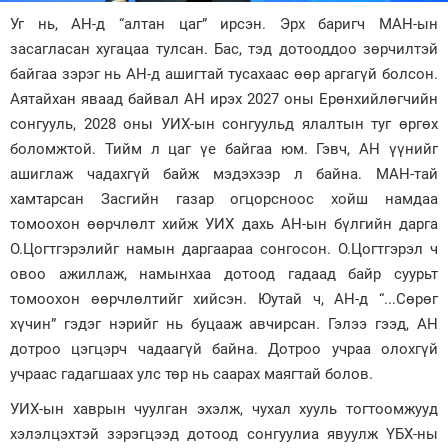
Уг нь, АН-д “алтан цаг” ирсэн. Эрх баригч МАН-ын
Зурхай
засагласан хугацаа тулсан. Бас, тэд дотооддоо зөрчилтэй
байгаа зэрэг нь АН-д ашигтай тусахаас өөр аргагүй болсон.
Аятайхан яваад байвал АН ирэх 2027 оны Ерөнхийлөгчийн
сонгууль, 2028 оны УИХ-ын сонгуульд ялалтын туг өргөх
боломжтой. Тийм л цаг үе байгаа юм. Гэвч, АН үүнийг
ашиглаж чадахгүй байж мэдэхээр л байна. МАН-тай
хамтарсан Засгийн газар огцорсноос хойш намдаа
томоохон өөрчлөлт хийж УИХ дахь АН-ын бүлгийн дарга
О.Цогтгэрэлийг намын даргаараа сонгосон. О.Цогтгэрэл ч
овоо ажиллаж, намынхаа дотоод гадаад байр суурьт
томоохон өөрчлөлтийг хийсэн. Юутай ч, АН-д “...Сөрөг
хүчин” гэдэг нэрийг нь буцааж авчирсан. Гэлээ гээд, АН
дотроо цэгцэрч чадаагүй байна. Дотроо учраа олохгүй
учраас гадагшаах улс төр нь саарах маягтай болов.
УИХ-ын хаврын чуулган эхэлж, чухал хууль тогтоомжууд
хэлэлцэхтэй зэрэгцээд дотоод сонгуулиа явуулж ҮБХ-ны