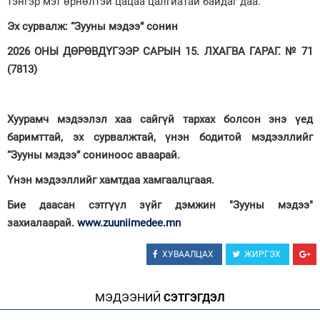
тэнгэр мэт өрнөлтэй цацаа цалгиатай байдаг даа.
Эх сурвалж: “Зууны мэдээ” сонин
2026 ОНЫ ДӨРӨВДҮГЭЭР САРЫН 15. ЛХАГВА ГАРАГ. № 71
(7813)
Хуурамч мэдээлэл хаа сайгүй тархах болсон энэ үед
баримттай, эх сурвалжтай, үнэн бодитой мэдээллийг
“Зууны мэдээ” сониноос аваарай.
Үнэн мэдээллийг хамтдаа хамгаалцгаая.
Бие даасан сэтгүүл зүйг дэмжин "Зууны мэдээ"
захиалаарай.
www.zuuniimedee.mn
ХУВААЛЦАХ
ЖИРГЭХ
МЭДЭЭНИЙ
СЭТГЭГДЭЛ