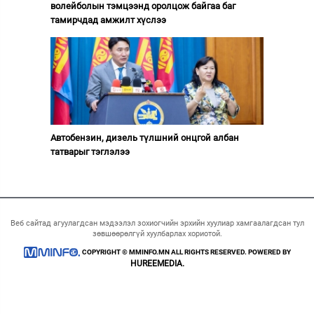
волейболын тэмцээнд оролцож байгаа баг
тамирчдад амжилт хүслээ
Автобензин, дизель түлшний онцгой албан
татварыг тэглэлээ
Веб сайтад агуулагдсан мэдээлэл зохиогчийн эрхийн хуулиар хамгаалагдсан тул
зөвшөөрөлгүй хуулбарлах хориотой.
COPYRIGHT © MMINFO.MN ALL RIGHTS RESERVED. POWERED BY
HUREEMEDIA.