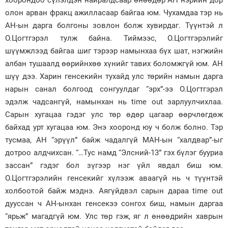
хоорондоо сүлэлдэн найралдсаар өнөөдөр АН нэрийн дор
олон арван фракц ажилласаар байгаа юм. Чухамдаа тэр нь
АН-ын дарга болгоны зовлон болж хувирдаг. Түүнтэй л
О.Цогтгэрэл тулж байна. Тиймээс, О.Цогтгэрэлийг
шүүмжлээд байгаа шиг тэрээр намынхаа бүх шат, нэгжийн
албан тушаалд өөрийнхөө хүнийг тавих боломжгүй юм. АН
шүү дээ. Харин генсекийн тухайд улс төрийн намын дарга
нарын санал болгоод сонгуулдаг “эрх”-ээ О.Цогтгэрэл
эдэлж чадсангүй, намынхан нь time out зарлуулчихлаа.
Сарын хугацаа гэдэг улс төр өдөр цагаар өөрчлөгдөж
байхад урт хугацаа юм. Энэ хооронд юу ч болж болно. Тэр
тусмаа, АН “эрүүл” байж чадалгүй МАН-ын “халдвар”-ыг
дотроо алдчихсан. “…Тус намд “Элсний-13” гэх бүлэг бууриа
зассан” гэдэг бол зүгээр нэг үйл явдал биш юм.
О.Цогтгэрэлийн генсекийг хүлээж аваагүй нь ч түүнтэй
холбоотой байж мэднэ. Аягүйдвэл сарын дараа time out
дууссан ч АН-ынхан генсекээ сонгох биш, намын даргаа
“ярьж” магадгүй юм. Улс төр гэж, яг л өнөөдрийн хаврын