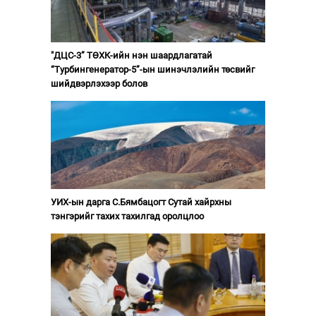
"ДЦС-3” ТӨХК-ийн нэн шаардлагатай
“Турбингенератор-5”-ын шинэчлэлийн төсвийг
шийдвэрлэхээр болов
УИХ-ын дарга С.Бямбацогт Сутай хайрхны
тэнгэрийг тахих тахилгад оролцлоо