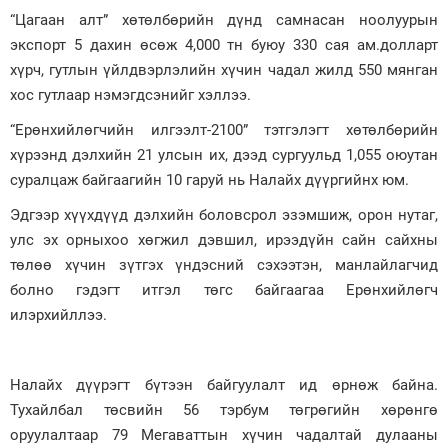
“Цагаан алт” хөтөлбөрийн дүнд самнасан ноолуурын
экспорт 5 дахин өсөж 4,000 тн буюу 330 сая ам.долларт
хүрч, гутлын үйлдвэрлэлийн хүчин чадал жилд 550 мянган
хос гутлаар нэмэгдсэнийг хэллээ.
“Ерөнхийлөгчийн илгээлт-2100” тэтгэлэгт хөтөлбөрийн
хүрээнд дэлхийн 21 улсын их, дээд сургуульд 1,055 оюутан
суралцаж байгаагийн 10 гаруй нь Налайх дүүргийнх юм.
Эдгээр хүүхдүүд дэлхийн боловсрол эзэмшиж, орон нутаг,
улс эх орныхоо хөгжил дэвшил, ирээдүйн сайн сайхны
төлөө хүчин зүтгэх үндэсний сэхээтэн, манлайлагчид
болно гэдэгт итгэл төгс байгаагаа Ерөнхийлөгч
илэрхийллээ.
Налайх дүүрэгт бүтээн байгуулалт ид өрнөж байна.
Тухайлбал төсвийн 56 тэрбум төгрөгийн хөрөнгө
оруулалтаар 79 Мегаваттын хүчин чадалтай дулааны