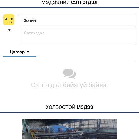
МЭДЭЭНИЙ
СЭТГЭГДЭЛ
Цагаар
Сэтгэгдэл байхгүй байна.
ХОЛБООТОЙ
МЭДЭЭ