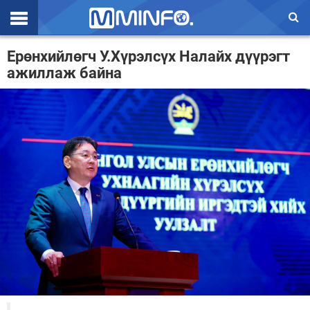
Эхлэл
Ерөнхийлөгч У.Хүрэлсүх Налайх дүүрэгт
ажиллаж байна
Цаг агаар
Валют ханш
Улс төр
Эдийн засаг
Үзэл бодол
Спорт
Нийгэм
Дэлхий
Энтертайнмэнт