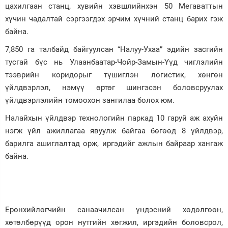
цахилгаан станц, хувийн хэвшлийнхэн 50 Мегаваттын
хүчин чадалтай сэргээгдэх эрчим хүчний станц барих гэж
байна.
7,850 га талбайд байгуулсан “Налуу-Ухаа” эдийн засгийн
тусгай бүс нь Улаанбаатар-Чойр-Замын-Үүд чиглэлийн
тээврийн коридорыг түшиглэн логистик, хөнгөн
үйлдвэрлэл, нэмүү өртөг шингэсэн боловсруулах
үйлдвэрлэлийн томоохон зангилаа болох юм.
Налайхын үйлдвэр технологийн паркад 10 гаруй аж ахуйн
нэгж үйл ажиллагаа явуулж байгаа бөгөөд 8 үйлдвэр,
барилга ашиглалтад орж, иргэдийг ажлын байраар хангаж
байна.
Ерөнхийлөгчийн санаачилсан үндэсний хөдөлгөөн,
хөтөлбөрүүд орон нутгийн хөгжил, иргэдийн боловсрол,