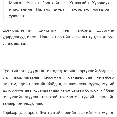
Монгол Улсын Ерөнхийлөгч Ухнаагийн Хүрэлсүх
Зурхай
нийслэлийн Налайх дүүрэгт ажиллаж иргэдтэй
уулзлаа.
Ерөнхийлөгчийг дүүргийн төв талбайд дүүргийн
удирдлагууд болон Налайх цэргийн хотхоны хүндэт харуул
угтаж авлаа.
Ерөнхийлөгч дүүргийн иргэдэд төрийн тэргүүний бодлого,
үйл ажиллагааны хэрэгжилт, санаачилсан хөтөлбөр,
нийгэм, эдийн засгийн байдал, санаачилсан хууль, түүний
дотор чуулганы хуралдаанаар хэлэлцэхээр болсон УИХ-ын
гишүүнийг эгүүлэн татахтай холбоотой хуулийн төслийн
талаар танилцууллаа.
Тэрбээр улс орон, бүс нутгийн эдийн засгийг хөгжүүлэх,