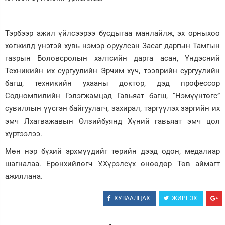
Тэрбээр ажил үйлсээрээ бусдыгаа манлайлж, эх орныхоо
хөгжилд үнэтэй хувь нэмэр оруулсан Засаг даргын Тамгын
газрын Боловсролын хэлтсийн дарга асан, Үндэсний
Техникийн их сургуулийн Эрчим хүч, тээврийн сургуулийн
багш, техникийн ухааны доктор, дэд профессор
Содномпилийн Гэлэгжамцад Гавьяат багш, “Нэмүүнтөгс”
сувиллын үүсгэн байгуулагч, захирал, тэргүүлэх зэргийн их
эмч Лхагважавын Өлзийбуянд Хүний гавьяат эмч цол
хүртээлээ.
Мөн нэр бүхий эрхмүүдийг төрийн дээд одон, медалиар
шагналаа. Ерөнхийлөгч У.Хүрэлсүх өнөөдөр Төв аймагт
ажиллана.
ХУВААЛЦАХ
ЖИРГЭХ