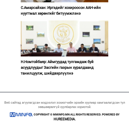
С.Амарсайхан: Иргэдийг хохироосон ААН-ийн
нуугтмал хөрөнгийг битүүмжлэнэ
Н.Номтойбаяр: Аймгуудад тулгамдаж буй
асуудлуудыг Засгийн газрын хуралдаанд
танилцуулж, шийдвэрлүүлнэ
Веб сайтад агуулагдсан мэдээлэл зохиогчийн эрхийн хуулиар хамгаалагдсан тул
зөвшөөрөлгүй хуулбарлах хориотой.
COPYRIGHT © MMINFO.MN ALL RIGHTS RESERVED. POWERED BY
HUREEMEDIA.