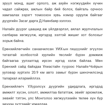
эрүүл мэнд, ашиг орлого, аж ахуйн нэгжүүдийн хүчин
чадал сайжрах, ажлын байр бий болох, байгаль орчноо
хамгаалах зэрэгт томоохон хувь нэмэр оруулж байгааг
дүүргийн Засаг дарга Д.Наянбаяр хэллээ.
Налайх дүүрэг цаашид аж үйлдвэрлэл, аялал жуулчлалын
салбараа хөгжүүлж, иргэдэд ээлтэй жишиг хот болохыг
зорьж байна.
Ерөнхийлөгчийн санаачилсан УИХ-ын гишүүнийг эгүүлэн
татахтай холбоотой хуулийн төслийг бүрэн дэмжиж
байгаагаа уулзалтад ирсэн иргэд хэлж байлаа. Мөн
Ерөнхий сайд байхдаа Улиастайн гүүрээс Налайх-Чойрын
уулзвар хүртэлх 20.9 км авто замыг бүрэн шинэчилсэнд
талархал илэрхийллээ.
Ерөнхийлөгч У.Хүрэлсүх дүүргийн удирдлага, иргэдэд
амжилт хүсэн, ололт, амжилтаа бататгаж, эвийг эрхэмлэж,
зөвийг тэтгэн, улс Монголоо хөгжүүлэхийн төлөө хүн бүр
хичээн зүтгэхийг уриаллаа.