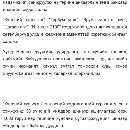
чадамжийг сайжруулах нь төрийн анхаарлын төвд байсаар
ирснийг тэмдэглэлээ.
“Хүнсний хувьсгал”, “Тэрбум мод”, “Эрүүл монгол хүн”,
“Цагаан алт”, “Илгээлт-2100” гээд хоорондоо нягт уялдаатай
хөтөлбөрүүд улсын хэмжээнд амжилттай хэрэгжиж байгааг
хэллээ.
Үүнд Налайх дүүргийн удирдлага, төр, хувийн хэвшил,
нийгмийн байгууллагын хамтын ажиллагаа, ард иргэдийн
хүчин чармайлт, хичээл зүтгэл томоохон хувь нэмэр
оруулж байгааг онцолж, талархал илэрхийллээ.
“Хүнсний хувьсгал” үндэсний хөдөлгөөний хүрээнд улсын
хэмжээнд 53 хүнсний үйлдвэр шинээр ашиглалтад орж,
1,000 гаруй нэр төрлийн хүнсний бүтээгдэхүүнийг шинээр
үйлдвэрлэж байгааг дурдлаа.