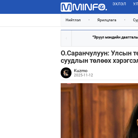
ЭХЛЭЛ
УЛ
Нийтлэл
•
Ярилцлага
•
Су
“Эрүүл мэндийн даатгалын
О.Саранчулуун: Улсын т
суудлын төлөөх хэрэгсэ
Kuzmo
2025-11-12