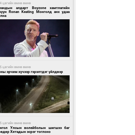
4 цагийн өмнө өмнө
ландын алдарт Boyzone хамтлагийн
шүүн Ronan Keating Монголд анх удаа
улна
5 цагийн өмнө өмнө
ны эрчим хүчээр гэрэлтдэг үйлдвэр
5 цагийн өмнө өмнө
нгол Улсын волейболын шигшээ баг
өөдөр Хятадын эсрэг тоглоно