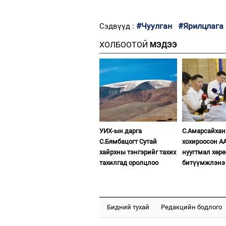
#Чуулган
#Ярилцлага
Сэдвүүд :
ХОЛБООТОЙ
МЭДЭЭ
УИХ-ын дарга
С.Амарсайхан
С.Бямбацогт Сутай
хохироосон А
хайрхны тэнгэрийг тахих
нуугтмал хөрө
тахилгад оролцлоо
битүүмжлэнэ
Бидний тухай
Редакцийн бодлого