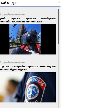
РХАЙ
МЭДЭЭ
1 цагийн өмнө өмнө
цтой зөрчил гаргасан автобусны
лоочийг ажлаас нь чөлөөлжээ
3 цагийн өмнө өмнө
гтуугаар тээврийн хэрэгсэл жолоодсон
зөрчил бүртгэгдлээ