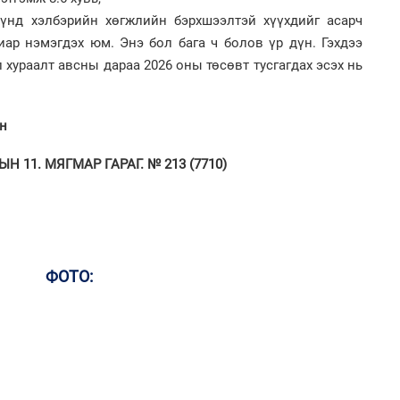
хүнд хэлбэрийн хөгжлийн бэрхшээлтэй хүүхдийг асарч
1
С.
иар нэмэгдэх юм. Энэ бол бага ч болов үр дүн. Гэхдээ
ий
 хураалт авсны дараа 2026 оны төсөвт тусгагдах эсэх нь
2
Хөш
ин
 11. МЯГМАР ГАРАГ. № 213 (7710)
1
Н.
ас
та
2
"Х
ЕБС
ФОТО:
1