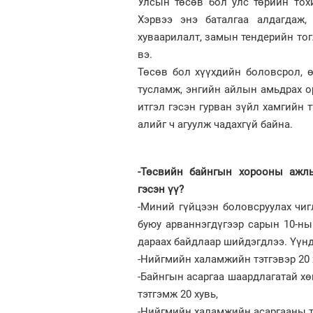
Улсын төсөв бол улс төрийн тох
Хэрвээ энэ баталгаа алдагдаж,
хуваарилалт, замын тендерийн то
вэ.
Төсөв бол хүүхдийн боловсрол, 
тусламж, энгийн айлын амьдрах ор
итгэл гэсэн гурван зүйл хамгийн 
алийг ч агуулж чадахгүй байна.
-Төсвийн байнгын хорооны ажлы
гэсэн үү?
-Миний гүйцээн боловсруулах чиг
буюу арваннэгдүгээр сарын 10-н
дараах байдлаар шийдэгдлээ. Үүн
-Нийгмийн халамжийн тэтгэвэр 20 
-Байнгын асаргаа шаардлагатай х
тэтгэмж 20 хувь,
-Нийгмийн халамжийн асаргааны тэ