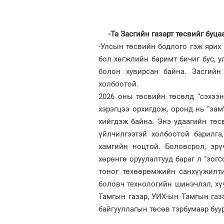
-Та Засгийн газарт төсвийг буца
-Улсын төсвийн бодлого гэж ярих
бол хөгжлийн баримт бичиг бус, у
болон хувирсан байна. Засгийн
холбоотой.
2026 оны төсвийн төсөлд “сэхээн
хэрэгцээ орхигдож, оронд нь “зам
хийгдэж байна. Энэ удаагийн төс
үйлчилгээтэй холбоотой барилга
хамгийн ноцтой. Боловсрол, эрү
хөрөнгө оруулалтууд бараг л “зогс
тоног төхөөрөмжийн санхүүжилти
боловч технологийн шинэчлэл, х
Тамгын газар, УИХ-ын Тамгын газа
байгууллагын төсөв тэрбумаар буу