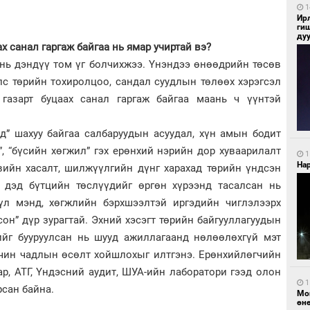
1
Ир
ги
ду
ах санал гаргаж байгаа нь ямар учиртай вэ?
 нь дэндүү том үг болчихжээ. Үнэндээ өнөөдрийн төсөв
лс төрийн тохиролцоо, сандал суудлын төлөөх хэрэгсэл
 газарт буцаах санал гаргаж байгаа маань ч үүнтэй
д” шахуу байгаа салбаруудын асуудал, хүн амын бодит
”, “бүсийн хөгжил” гэх ерөнхий нэрийн дор хуваарилалт
1
Нар
вийн хасалт, шилжүүлгийн дүнг харахад төрийн үндсэн
, дэд бүтцийн төслүүдийг өргөн хүрээнд тасалсан нь
үл мэнд, хөгжлийн бэрхшээлтэй иргэдийн чиглэлээрх
сон” дүр зурагтай. Эхний хэсэгт төрийн байгууллагуудын
йг бууруулсан нь шууд ажиллагаанд нөлөөлөхгүй мэт
үчин чадлын өсөлт хойшлохыг илтгэнэ. Ерөнхийлөгчийн
р, АТГ, Үндэсний аудит, ШУА-ийн лаборатори гээд олон
1
рсан байна.
Мо
өн