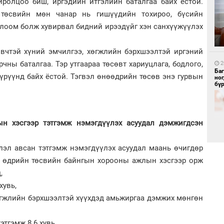
иролцоо биш, иргэдийн итгэлийн баталгаа байх ёстой.
 төсвийн мөн чанар нь гишүүдийн тохироо, бүсийн
глоом болж хувирвал бидний ирээдүйг хэн санхүүжүүлэх
1
Бү
өвчтэй хүний эмчилгээ, хөгжлийн бэрхшээлтэй иргэний
тээ
чны баталгаа. Тэр утгаараа төсөвт хариуцлага, бодлого,
2
Ба
түрүүнд байх ёстой. Тэгвэл өнөөдрийн төсөв энэ гурвын
но
бү
н хэсгээр тэтгэмж нэмэгдүүлэх асуудал дэмжигдсэн
1
МИ
лэл авсан тэтгэмж нэмэгдүүлэх асуудал маань өчигдөр
аж
ы өдрийн төсвийн байнгын хорооны ажлын хэсгээр орж
2
д,
Б.
би
хувь,
өгжлийн бэрхшээлтэй хүүхдэд амьжиргаа дэмжих мөнгөн
тгэмж 8.6 хувь,