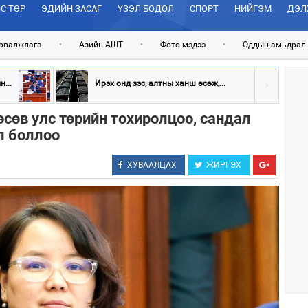
С ТӨР
ЭДИЙН ЗАСАГ
ҮЗЭЛ БОДОЛ
СПОРТ
НИЙГЭМ
ДЭЛ
рвалжлага
•
Азийн АШТ
•
Фото мэдээ
•
Оддын амьдрал
...
Ирэх онд зэс, алтны ханш өсөж,...
өсөв улс төрийн тохиролцоо, сандал
л боллоо
ХУВААЛЦАХ
ЖИРГЭХ