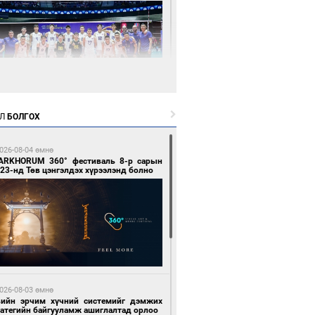
5 цагийн өмнө өмнө
Л
БОЛГОХ
өөдөр сондгой тоогоор төгссөн улсын
гаартай автомашинтай иргэдэд шатахуун
гоно
026-08-04 өмнө
ARKHORUM 360° фестиваль 8-р сарын
23-нд Төв цэнгэлдэх хүрээлэнд болно
5 цагийн өмнө өмнө
Х-ын дарга С.Бямбацогт Сутай хайрхны
гэрийг тахих тахилгад оролцлоо
026-08-03 өмнө
вийн эрчим хүчний системийг дэмжих
ратегийн байгууламж ашиглалтад орлоо