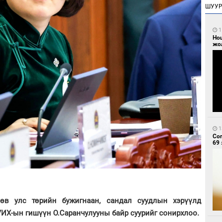
ШУУ
1
Но
жо
1
Со
69 
в улс төрийн бужигнаан, сандал суудлын хэрүүлд
УИХ-ын гишүүн О.Саранчулууны байр суурийг сонирхлоо.