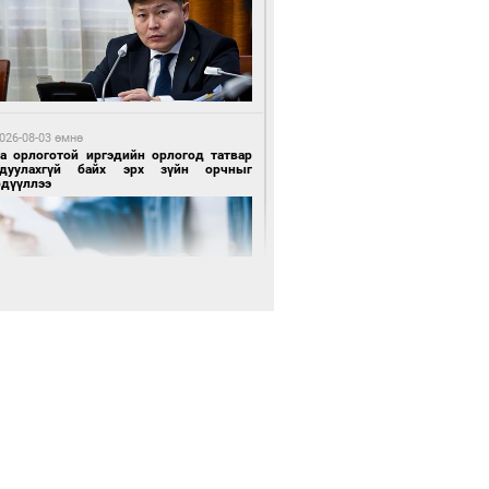
 өдрийн өмнө өмнө
х төрлийн шатахууны импортыг шуурхай
вэрлэхэд гурван яам хамтран ажиллана
026-08-03 өмнө
га орлоготой иргэдийн орлогод татвар
гдуулахгүй байх эрх зүйн орчныг
рдүүллээ
 өдрийн өмнө өмнө
АТ ТӨХК “Боинг” компанитай хамтын
иллагаагаа өргөжүүлнэ
 өдрийн өмнө өмнө
Энх-Амгалан: Би Монгол Улсын иргэн
ш