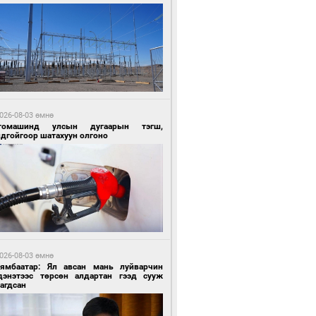
5 цагийн өмнө өмнө
ргаан цагаан мэнгэтэй харагчин үхэр
өр
026-08-03 өмнө
томашинд улсын дугаарын тэгш,
ндгойгоор шатахуун олгоно
6 цагийн өмнө өмнө
роо орохгүй, өдөртөө 28-30 хэм дулаан
йна
026-08-03 өмнө
Нямбаатар: Ял авсан мань луйварчин
дэнэтээс төрсөн алдартан гээд сууж
агдсан