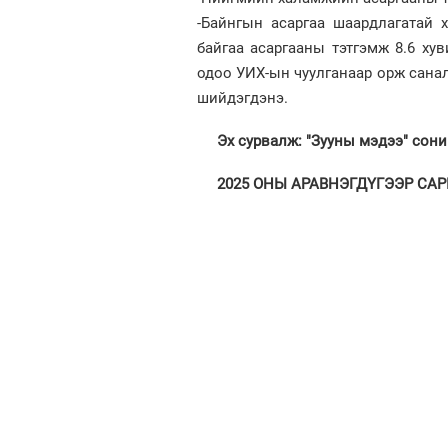
-Байнгын асаргаа шаардлагатай 
байгаа асаргааны тэтгэмж 8.6 хув
одоо УИХ-ын чуулганаар орж санал
шийдэгдэнэ.
Эх сурвалж: "Зууны мэдээ" сон
2025 ОНЫ АРАВНЭГДҮГЭЭР САРЫН