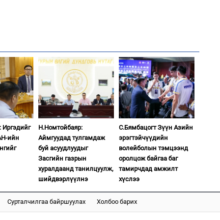
Өн
ду
ол
2
Хө
та
1
С.
во
1
та
Со
95 
: Иргэдийг
Н.Номтойбаяр:
С.Бямбацогт Зүүн Азийн
АН-ийн
Аймгуудад тулгамдаж
эрэгтэйчүүдийн
нгийг
буй асуудлуудыг
волейболын тэмцээнд
Засгийн газрын
оролцож байгаа баг
хуралдаанд танилцуулж,
тамирчдад амжилт
шийдвэрлүүлнэ
хүслээ
Сурталчилгаа байршуулах
Холбоо барих
1
Со
2
95 
“Ну