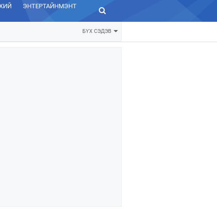
ХИЙ
ЭНТЕРТАЙНМЭНТ
ЗУРХАЙ
БҮХ СЭДЭВ