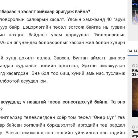
лбараас ч хасалт хийхээр яригдаж байна?
оловсролын салбарын хасалт. Улсын хэмжээнд 40 гаруй
туур байр, цэцэрлэгийн төсөл зогсож байгаа нь гурван
дын нөхцөл байдлыг улам дордуулна. “Боловсролыг
26 он яг үнэндээ боловсролыг хассан жил болон хувирч
1
САНА
Өн
й хүнд цохилт авлаа. Завхан, Булган аймагт шинээр
ду
ол
Хавдар судлалын төвийн өргөтгөл, Эрхтэн шилжүүлэн
2
KH
үгд хасагдсан. Энэ бол тоо биш, хүний амь нас, тусламж
22-
олбоотой асуудал юм.
асуудалд ч нааштай төсөв сонсогдохгүй байна. Та энэ
а?
1
чиглэлээр төлөвлөгдсөн хоёр том төсөл “Өнөр бүл” төв
УИ
тэн
аар байсан хөгжлийн бэрхшээлтэй иргэдийн төв зардал
2
Тө
эр. Улсын хэмжээнд энэ төрлийн үйлчилгээ аль хэдийн
ст