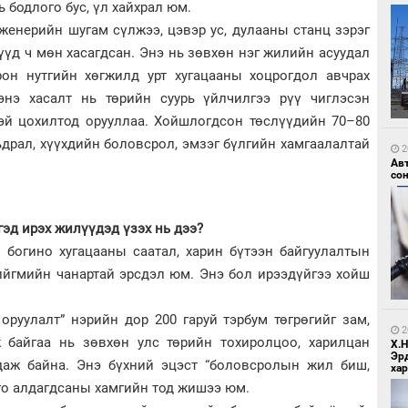
 бодлого бус, үл хайхрал юм.
инженерийн шугам сүлжээ, цэвэр ус, дулааны станц зэрэг
үүд ч мөн хасагдсан. Энэ нь зөвхөн нэг жилийн асуудал
он нутгийн хөгжилд урт хугацааны хоцрогдол авчрах
 энэ хасалт нь төрийн суурь үйлчилгээ рүү чиглэсэн
1
тэй цохилтод орууллаа. Хойшлогдсон төслүүдийн 70–80
Зу
өд
драл, хүүхдийн боловсрол, эмзэг бүлгийн хамгаалалтай
2
Ав
со
гэд ирэх жилүүдэд үзэх нь дээ?
 богино хугацааны саатал, харин бүтээн байгуулалтын
нийгмийн чанартай эрсдэл юм. Энэ бол ирээдүйгээ хойш
1
Бо
оруулалт” нэрийн дор 200 гаруй тэрбум төгрөгийг зам,
ба
2
 байгаа нь зөвхөн улс төрийн тохиролцоо, харилцан
Х.
Эр
даж байна. Энэ бүхний эцэст “боловсролын жил биш,
хар
го алдагдсаны хамгийн тод жишээ юм.