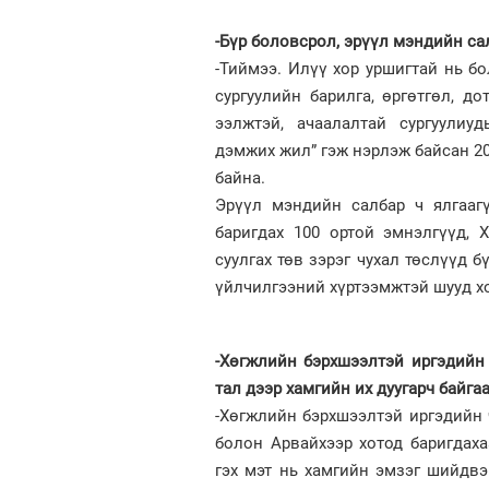
-Бүр боловсрол, эрүүл мэндийн са
-Тиймээ. Илүү хор уршигтай нь б
сургуулийн барилга, өргөтгөл, до
ээлжтэй, ачаалалтай сургуулиу
дэмжих жил” гэж нэрлэж байсан 20
байна.
Эрүүл мэндийн салбар ч ялгаагү
баригдах 100 ортой эмнэлгүүд, 
суулгах төв зэрэг чухал төслүүд б
үйлчилгээний хүртээмжтэй шууд х
-Хөгжлийн бэрхшээлтэй иргэдийн 
тал дээр хамгийн их дуугарч байга
-Хөгжлийн бэрхшээлтэй иргэдийн 
болон Арвайхээр хотод баригдах
гэх мэт нь хамгийн эмзэг шийдв