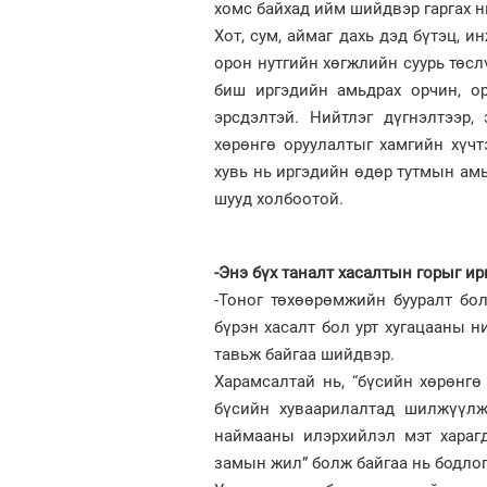
хомс байхад ийм шийдвэр гаргах нь
Хот, сум, аймаг дахь дэд бүтэц, 
орон нутгийн хөгжлийн суурь төсл
биш иргэдийн амьдрах орчин, ор
эрсдэлтэй. Нийтлэг дүгнэлтээр,
хөрөнгө оруулалтыг хамгийн хүч
хувь нь иргэдийн өдөр тутмын амь
шууд холбоотой.
-Энэ бүх таналт хасалтын горыг ир
-Тоног төхөөрөмжийн бууралт бол
бүрэн хасалт бол урт хугацааны 
тавьж байгаа шийдвэр.
Харамсалтай нь, “бүсийн хөрөнгө 
бүсийн хуваарилалтад шилжүүлж
наймааны илэрхийлэл мэт хараг
замын жил” болж байгаа нь бодло