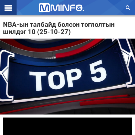
Эхлэл
NBA-ын талбайд болсон тоглолтын
шилдэг 10 (25-10-27)
Цаг агаар
Валют ханш
Улс төр
Эдийн засаг
Үзэл бодол
Спорт
Нийгэм
Дэлхий
Энтертайнмэнт