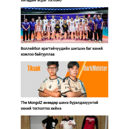
Хятадын эсрэг тоглоно
Воллейбол эрэгтэйчүүдийн шигшээ баг эхний
хожлоо байгууллаа
The MongolZ өнөөдөр шинэ бүрэлдэхүүнтэй
эхний тоглолтоо хийнэ