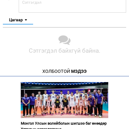
Цагаар
Сэтгэгдэл байхгүй байна.
ХОЛБООТОЙ
МЭДЭЭ
Монгол Улсын волейболын шигшээ баг өнөөдөр