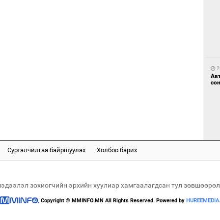
1
Мо
өн
2
Ав
со
1
Өн
ду
ол
Сурталчилгаа байршуулах
Холбоо барих
2
“Ну
мэдээлэл зохиогчийн эрхийн хуулиар хамгаалагдсан тул зөвшөөрөл
Copyright © MMINFO.MN All Rights Reserved. Powered by
HUREEMEDIA