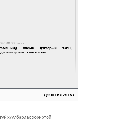
 өдрийн өмнө өмнө
нгол Улсын волейболын шигшээ баг
өөдөр Хятадын эсрэг тоглоно
026-08-03 өмнө
томашинд улсын дугаарын тэгш,
ндгойгоор шатахуун олгоно
 өдрийн өмнө өмнө
өөдөр сондгой тоогоор төгссөн улсын
гаартай автомашинтай иргэдэд шатахуун
гоно
ДЭЭШЭЭ БУЦАХ
026-08-03 өмнө
таг заагдсан” С.Зориг
гүй хуулбарлах хориотой.
.