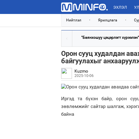
ЭХЛЭЛ
УЛ
Нийтлэл
•
Ярилцлага
•
Су
"Баянхошуу цэцэрлэгт хүрээлэн"-г
Орон сууц худалдан ава
байгуулахыг анхааруул
Kuzmo
2025-10-06
Иргэд та бүхэн байр, орон суу
зөвлөмжийг сайтар шалгаж, хэрэг
байна