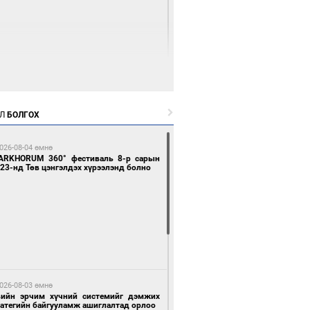
 өдрийн өмнө өмнө
Л
БОЛГОХ
цтой зөрчил гаргасан автобусны
лоочийг ажлаас нь чөлөөлжээ
026-08-04 өмнө
ARKHORUM 360° фестиваль 8-р сарын
23-нд Төв цэнгэлдэх хүрээлэнд болно
 өдрийн өмнө өмнө
гтуугаар тээврийн хэрэгсэл жолоодсон
зөрчил бүртгэгдлээ
026-08-03 өмнө
вийн эрчим хүчний системийг дэмжих
ратегийн байгууламж ашиглалтад орлоо