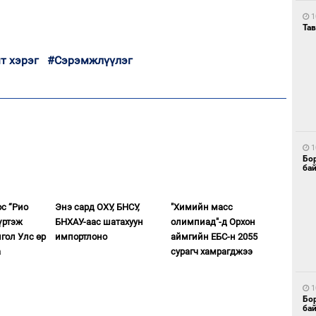
1
Тав
т хэрэг
#Сэрэмжлүүлэг
1
Бо
ба
ос “Рио
Энэ сард ОХУ, БНСУ,
"Химийн масс
үртэж
БНХАУ-аас шатахуун
олимпиад"-д Орхон
гол Улс өр
импортлоно
аймгийн ЕБС-н 2055
а
сурагч хамрагджээ
1
Бо
ба