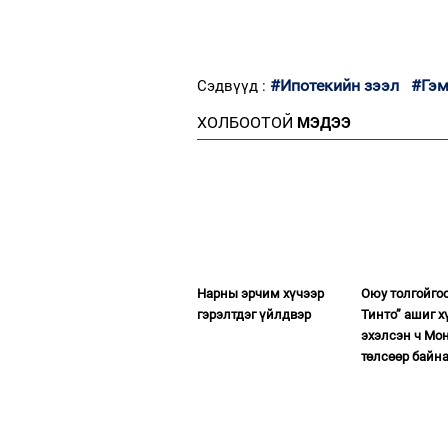
#Ипотекийн зээл
#Гэм
Сэдвүүд :
ХОЛБООТОЙ
МЭДЭЭ
Нарны эрчим хүчээр
Оюу толгойго
гэрэлтдэг үйлдвэр
Тинто” ашиг х
эхэлсэн ч Мон
төлсөөр байн