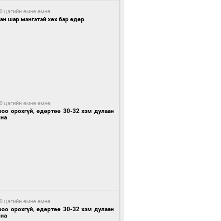
0 цагийн өмнө өмнө
ан шар мэнгэтэй хөх бар өдөр
0 цагийн өмнө өмнө
роо орохгүй, өдөртөө 30-32 хэм дулаан
йна
0 цагийн өмнө өмнө
роо орохгүй, өдөртөө 30-32 хэм дулаан
йна