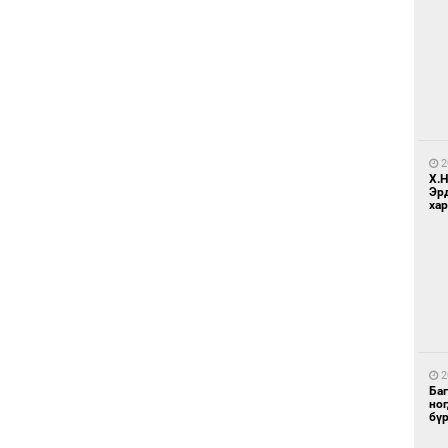
1
Ир
ги
ду
2
Х.
Эр
хар
1
Нар
2
Ба
но
бү