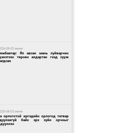
 өдрийн өмнө өмнө
ландын алдарт Boyzone хамтлагийн
шүүн Ronan Keating Монголд анх удаа
улна
026-08-03 өмнө
Нямбаатар: Ял авсан мань луйварчин
дэнэтээс төрсөн алдартан гээд сууж
агдсан
 өдрийн өмнө өмнө
ны эрчим хүчээр гэрэлтдэг үйлдвэр
026-08-03 өмнө
га орлоготой иргэдийн орлогод татвар
гдуулахгүй байх эрх зүйн орчныг
рдүүллээ