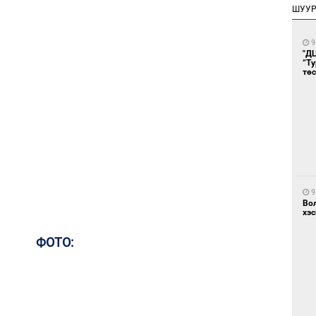
ШУУ
9
"Д
“Т
тө
9
Во
хэс
ФОТО: