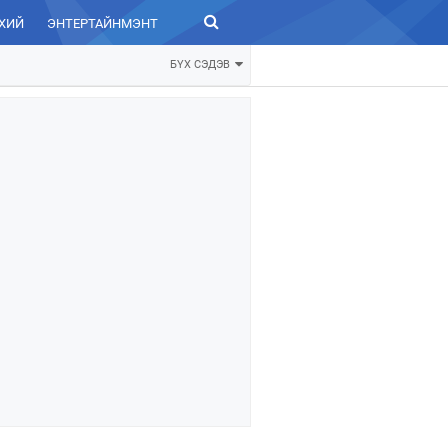
ХИЙ
ЭНТЕРТАЙНМЭНТ
ЗУРХАЙ
БҮХ СЭДЭВ