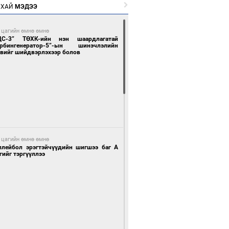
РХАЙ
МЭДЭЭ
 цагийн өмнө өмнө
ЦС-3” ТӨХК-ийн нэн шаардлагатай
урбингенератор-5”-ын шинэчлэлийн
свийг шийдвэрлэхээр болов
 цагийн өмнө өмнө
ллейбол эрэгтэйчүүдийн шигшээ баг А
гийг тэргүүллээ