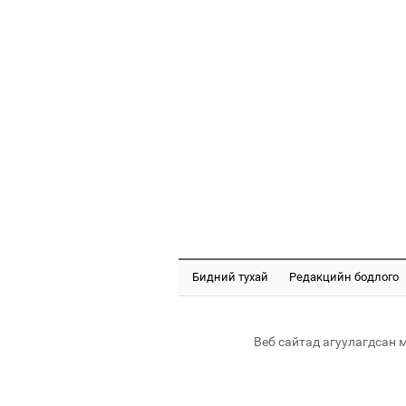
Бидний тухай
Редакцийн бодлого
Веб сайтад агуулагдсан 