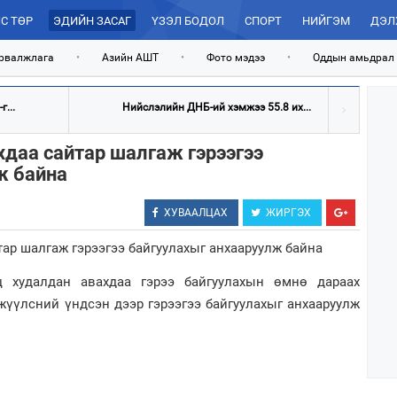
С ТӨР
ЭДИЙН ЗАСАГ
ҮЗЭЛ БОДОЛ
СПОРТ
НИЙГЭМ
ДЭЛ
рвалжлага
•
Азийн АШТ
•
Фото мэдээ
•
Оддын амьдрал
...
Нийслэлийн ДНБ-ий хэмжээ 55.8 их...
хдаа сайтар шалгаж гэрээгээ
ж байна
ХУВААЛЦАХ
ЖИРГЭХ
ц худалдан авахдаа гэрээ байгуулахын өмнө дараах
жүүлсний үндсэн дээр гэрээгээ байгуулахыг анхааруулж