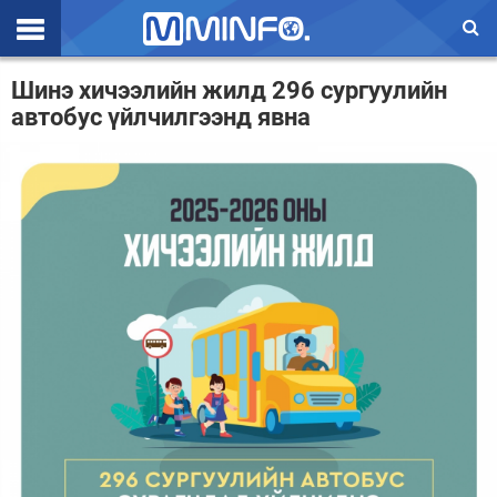
Эхлэл
Шинэ хичээлийн жилд 296 сургуулийн
автобус үйлчилгээнд явна
Цаг агаар
Валют ханш
Улс төр
Эдийн засаг
Үзэл бодол
Спорт
Нийгэм
Дэлхий
Энтертайнмэнт