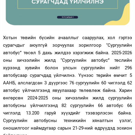
Зурхай
Хотын төвийн бүсийн ачааллыг сааруулах, хол гэртээ
сурагчдыг аюулгүй зорчуулах зорилгоор “Сургуулийн
автобус” төсөл 5 дахь жилдээ хэрэгжиж байна. 2025-2026
оны хичээлийн жилд “Сургуулийн автобус” төслийн
хүрээнд хувийн болон улсын сургуулийн нийт 296
автобусаар сурагчдад үйлчилнэ. Үүнээс төрийн өмчит 5
ААНБ, алслагдсан 3 дүүргээс 76 сургуулийн 60 чиглэлд 62
автобус үйлчилгээнд явуулахаар төлөвлөж байна. Харин
өнгөрсөн 2024-2025 оны хичээлийн жилд сургуулийн
автобусны үйлчилгээнд 82 сургуулийн 66 автобус 66
чиглэлд 13.200 гаруй хүүхдийг тээвэрлэсэн байна.
Сургуулийн автобусны техникийн хяналтын үзлэг,
оношилгоог наймдугаар сарын 21-29-ний өдрүүдэд зохион