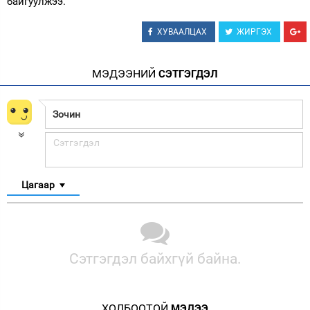
байгуулжээ.
ХУВААЛЦАХ
ЖИРГЭХ
МЭДЭЭНИЙ
СЭТГЭГДЭЛ
Цагаар
Сэтгэгдэл байхгүй байна.
ХОЛБООТОЙ
МЭДЭЭ