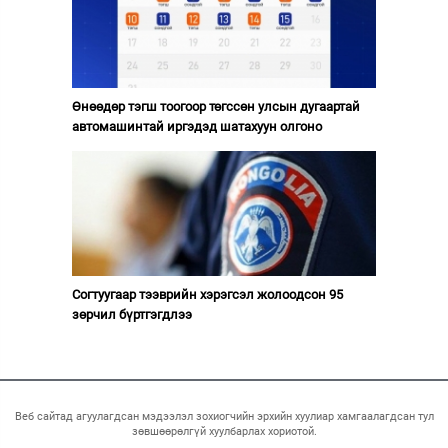
Өнөөдөр тэгш тоогоор төгссөн улсын дугаартай
автомашинтай иргэдэд шатахуун олгоно
Согтуугаар тээврийн хэрэгсэл жолоодсон 95
зөрчил бүртгэгдлээ
Веб сайтад агуулагдсан мэдээлэл зохиогчийн эрхийн хуулиар хамгаалагдсан тул
зөвшөөрөлгүй хуулбарлах хориотой.