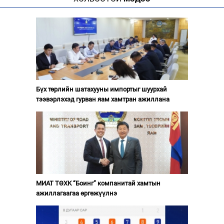
Бүх төрлийн шатахууны импортыг шуурхай
тээвэрлэхэд гурван яам хамтран ажиллана
МИАТ ТӨХК “Боинг” компанитай хамтын
ажиллагаагаа өргөжүүлнэ