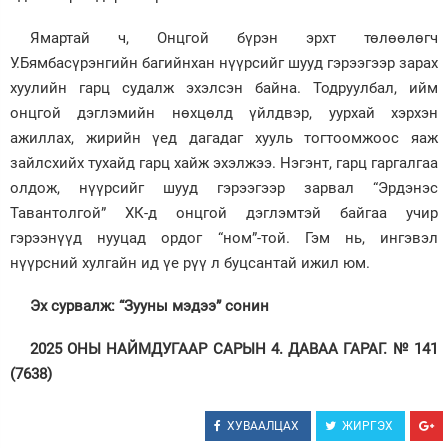
Ямартай ч, Онцгой бүрэн эрхт төлөөлөгч
У.Бямбасүрэнгийн багийнхан нүүрсийг шууд гэрээгээр зарах
хуулийн гарц судалж эхэлсэн байна. Тодруулбал, ийм
онцгой дэглэмийн нөхцөлд үйлдвэр, уурхай хэрхэн
ажиллах, жирийн үед дагадаг хууль тогтоомжоос яаж
зайлсхийх тухайд гарц хайж эхэлжээ. Нэгэнт, гарц гаргалгаа
олдож, нүүрсийг шууд гэрээгээр зарвал “Эрдэнэс
Тавантолгой” ХК-д онцгой дэглэмтэй байгаа учир
гэрээнүүд нууцад ордог “ном”-той. Гэм нь, ингэвэл
нүүрсний хулгайн ид үе рүү л буцсантай ижил юм.
Эх сурвалж: “Зууны мэдээ” сонин
2025 ОНЫ НАЙМДУГААР САРЫН 4. ДАВАА ГАРАГ. № 141
(7638)
ХУВААЛЦАХ
ЖИРГЭХ