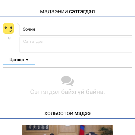
МЭДЭЭНИЙ
СЭТГЭГДЭЛ
Цагаар
Сэтгэгдэл байхгүй байна.
ХОЛБООТОЙ
МЭДЭЭ