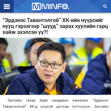
Эхлэл
“Эрдэнэс Тавантолгой” ХК-ийн нүүрсийг
нууц гэрээгээр “шууд” зарах хуулийн гарц
Цаг агаар
хайж эхэлсэн үү?!
Валют ханш
Улс төр
Эдийн засаг
Үзэл бодол
Спорт
Нийгэм
Дэлхий
Засгийн газар баяр наадмын өмнөхөн “Эрдэнэс
Тавантолгой” ХК-д онцгой дэглэм тогтоосон. Засгийн
Энтертайнмэнт