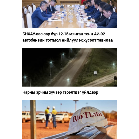
БНХАУ-аас сар бүр 12-15 мянган тонн АИ-92
автобензин тогтмол нийлүүлэх хүсэлт тавилаа
Нарны эрчим хүчээр гэрэлтдэг үйлдвэр