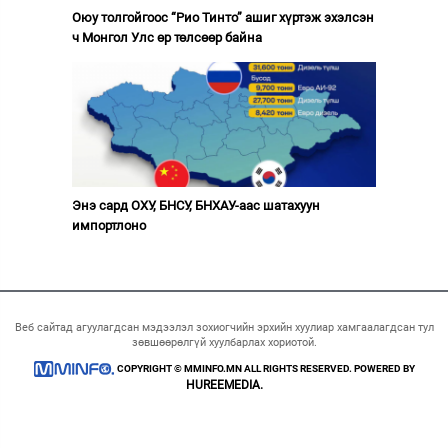
Оюу толгойгоос “Рио Тинто” ашиг хүртэж эхэлсэн
ч Монгол Улс өр төлсөөр байна
Энэ сард ОХУ, БНСУ, БНХАУ-аас шатахуун
импортлоно
Веб сайтад агуулагдсан мэдээлэл зохиогчийн эрхийн хуулиар хамгаалагдсан тул
зөвшөөрөлгүй хуулбарлах хориотой.
COPYRIGHT © MMINFO.MN ALL RIGHTS RESERVED. POWERED BY
HUREEMEDIA.