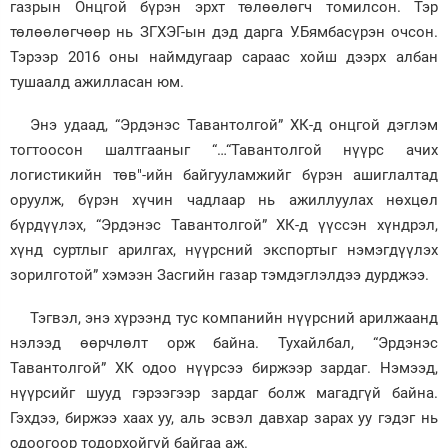
газрын Онцгой бүрэн эрхт төлөөлөгч томилсон. Тэр
төлөөлөгчөөр нь ЗГХЭГ-ын дэд дарга У.Бямбасүрэн очсон.
Зурхай
Тэрээр 2016 оны наймдугаар сараас хойш дээрх албан
тушаалд ажилласан юм.
Энэ удаад, “Эрдэнэс Тавантолгой” ХК-д онцгой дэглэм
тогтоосон шалтгааныг “…“Тавантолгой нүүрс ачих
логистикийн төв"-ийн байгууламжийг бүрэн ашиглалтад
оруулж, бүрэн хүчин чадлаар нь ажиллуулах нөхцөл
бүрдүүлэх, “Эрдэнэс Тавантолгой” ХК-д үүссэн хүндрэл,
хүнд суртлыг арилгах, нүүрсний экспортыг нэмэгдүүлэх
зорилготой” хэмээн Засгийн газар тэмдэглэлдээ дурджээ.
Тэгвэл, энэ хүрээнд тус компанийн нүүрсний арилжаанд
нэлээд өөрчлөлт орж байна. Тухайлбал, “Эрдэнэс
Тавантолгой” ХК одоо нүүрсээ биржээр зардаг. Нэмээд,
нүүрсийг шууд гэрээгээр зардаг болж магадгүй байна.
Гэхдээ, биржээ хаах уу, аль эсвэл давхар зарах уу гэдэг нь
одоогоор тодорхойгүй байгаа аж.