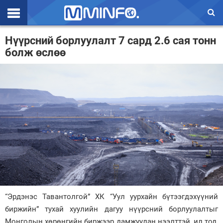
Эхлэл
Нүүрсний борлуулалт 7 сард 2.6 сая тонн
болж өслөө
Цаг агаар
Валют ханш
Улс төр
Эдийн засаг
Үзэл бодол
Спорт
Нийгэм
“Эрдэнэс Тавантолгой” ХК “Уул уурхайн бүтээгдэхүүний
Дэлхий
биржийн” тухай хуулийн дагуу нүүрсний борлуулалтыг
Энтертайнмэнт
Монголын хөрөнгийн биржээр дамжуулан нээлттэй, ил тод,