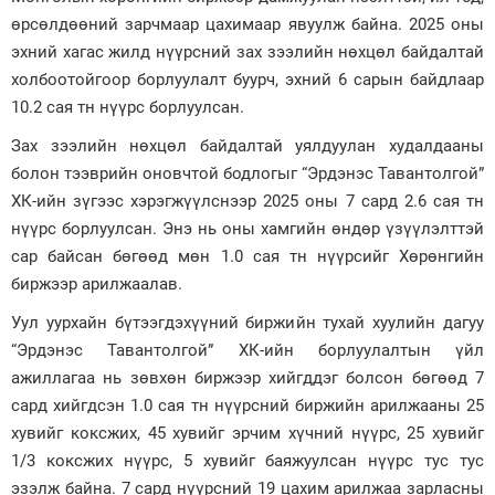
өрсөлдөөний зарчмаар цахимаар явуулж байна. 2025 оны
Зурхай
эхний хагас жилд нүүрсний зах зээлийн нөхцөл байдалтай
холбоотойгоор борлуулалт буурч, эхний 6 сарын байдлаар
10.2 сая тн нүүрс борлуулсан.
Зах зээлийн нөхцөл байдалтай уялдуулан худалдааны
болон тээврийн оновчтой бодлогыг “Эрдэнэс Тавантолгой”
ХК-ийн зүгээс хэрэгжүүлснээр 2025 оны 7 сард 2.6 сая тн
нүүрс борлуулсан. Энэ нь оны хамгийн өндөр үзүүлэлттэй
сар байсан бөгөөд мөн 1.0 сая тн нүүрсийг Хөрөнгийн
биржээр арилжаалав.
Уул уурхайн бүтээгдэхүүний биржийн тухай хуулийн дагуу
“Эрдэнэс Тавантолгой” ХК-ийн борлуулалтын үйл
ажиллагаа нь зөвхөн биржээр хийгддэг болсон бөгөөд 7
сард хийгдсэн 1.0 сая тн нүүрсний биржийн арилжааны 25
хувийг коксжих, 45 хувийг эрчим хүчний нүүрс, 25 хувийг
1/3 коксжих нүүрс, 5 хувийг баяжуулсан нүүрс тус тус
эзэлж байна. 7 сард нүүрсний 19 цахим арилжаа зарласны