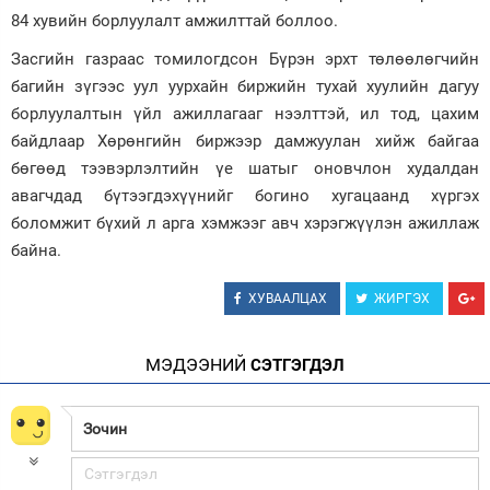
84 хувийн борлуулалт амжилттай боллоо.
Засгийн газраас томилогдсон Бүрэн эрхт төлөөлөгчийн
багийн зүгээс уул уурхайн биржийн тухай хуулийн дагуу
борлуулалтын үйл ажиллагааг нээлттэй, ил тод, цахим
байдлаар Хөрөнгийн биржээр дамжуулан хийж байгаа
бөгөөд тээвэрлэлтийн үе шатыг оновчлон худалдан
авагчдад бүтээгдэхүүнийг богино хугацаанд хүргэх
боломжит бүхий л арга хэмжээг авч хэрэгжүүлэн ажиллаж
байна.
ХУВААЛЦАХ
ЖИРГЭХ
МЭДЭЭНИЙ
СЭТГЭГДЭЛ