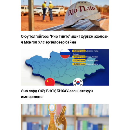
Оюу толгойгоос “Рио Тинто” ашиг хүртэж эхэлсэн
ч Монгол Улс өр төлсөөр байна
Энэ сард ОХУ, БНСУ, БНХАУ-аас шатахуун
импортлоно