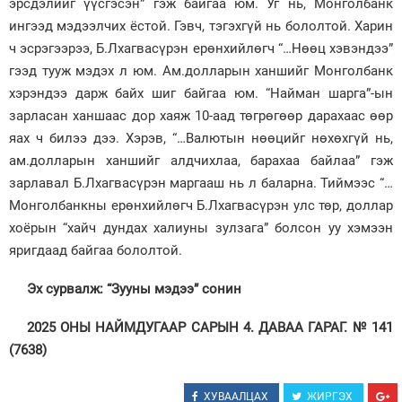
эрсдэлийг үүсгэсэн” гэж байгаа юм. Уг нь, Монголбанк
ингээд мэдээлчих ёстой. Гэвч, тэгэхгүй нь бололтой. Харин
ч эсрэгээрээ, Б.Лхагвасүрэн ерөнхийлөгч “…Нөөц хэвэндээ”
гээд тууж мэдэх л юм. Ам.долларын ханшийг Монголбанк
хэрэндээ дарж байх шиг байгаа юм. “Найман шарга”-ын
зарласан ханшаас дор хаяж 10-аад төгрөгөөр дарахаас өөр
яах ч билээ дээ. Хэрэв, “…Валютын нөөцийг нөхөхгүй нь,
ам.долларын ханшийг алдчихлаа, барахаа байлаа” гэж
зарлавал Б.Лхагвасүрэн маргааш нь л баларна. Тиймээс “…
Монголбанкны ерөнхийлөгч Б.Лхагвасүрэн улс төр, доллар
хоёрын “хайч дундах халиуны зулзага” болсон уу хэмээн
яригдаад байгаа бололтой.
Эх сурвалж: “Зууны мэдээ” сонин
2025 ОНЫ НАЙМДУГААР САРЫН 4. ДАВАА ГАРАГ. № 141
(7638)
ХУВААЛЦАХ
ЖИРГЭХ