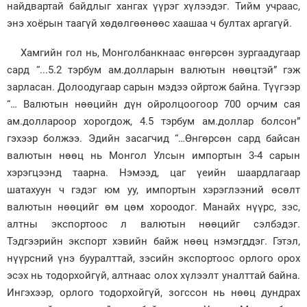
найдвартай байдлыг хангах үүрэг хүлээдэг. Тийм учраас,
энэ хоёрын таагүй хөдөлгөөнөөс хаашаа ч бултах аргагүй.
Хамгийн гол нь, Монголбанкнаас өнгөрсөн зургаадугаар
сард “...5.2 тэрбум ам.долларын валютын нөөцтэй” гэж
зарласан. Долоодугаар сарын мэдээ ойртож байна. Түүгээр
“… Валютын нөөцийн дүн ойролцоогоор 700 орчим сая
ам.доллароор хорогдож, 4.5 тэрбум ам.доллар болсон”
гэхээр болжээ. Эдийн засагчид “…Өнгөрсөн сард байсан
валютын нөөц нь Монгол Улсын импортын 3-4 сарын
хэрэгцээнд таарна. Нэмээд, цаг үеийн шаардлагаар
шатахуун ч гэдэг юм уу, импортын хэрэглээний өсөлт
валютын нөөцийг өм цөм хороодог. Манайх нүүрс, зэс,
алтны экспортоос л валютын нөөцийг сэлбэдэг.
Тэдгээрийн экспорт хэвийн байж нөөц нэмэгддэг. Гэтэл,
нүүрсний үнэ бууралттай, зэсийн экспортоос орлого орох
эсэх нь тодорхойгүй, алтнаас олох хүлээлт уналттай байна.
Ингэхээр, орлого тодорхойгүй, зогссон нь нөөц дундрах