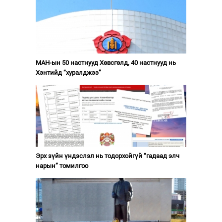
МАН-ын 50 настнууд Хөвсгөлд, 40 настнууд нь
Хэнтийд “хуралджээ”
Эрх зүйн үндэслэл нь тодорхойгүй “гадаад элч
нарын” томилгоо