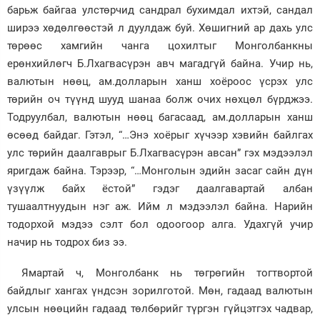
барьж байгаа улстөрчид сандрал бухимдал ихтэй, сандал
Зурхай
ширээ хөдөлгөөстэй л дуулдаж буй. Хөшигний ар дахь улс
төрөөс хамгийн чанга цохилтыг Монголбанкны
ерөнхийлөгч Б.Лхагвасүрэн авч магадгүй байна. Учир нь,
валютын нөөц, ам.долларын ханш хоёроос үсрэх улс
төрийн оч түүнд шууд шанаа болж очих нөхцөл бүрджээ.
Тодруулбал, валютын нөөц багасаад, ам.долларын ханш
өсөөд байдаг. Гэтэл, “…Энэ хоёрыг хүчээр хэвийн байлгах
улс төрийн даалгаврыг Б.Лхагвасүрэн авсан” гэх мэдээлэл
яригдаж байна. Тэрээр, “…Монголын эдийн засаг сайн дүн
үзүүлж байх ёстой” гэдэг даалгавартай албан
тушаалтнуудын нэг аж. Ийм л мэдээлэл байна. Нарийн
тодорхой мэдээ сэлт бол одоогоор алга. Удахгүй учир
начир нь тодрох биз ээ.
Ямартай ч, Монголбанк нь төгрөгийн тогтвортой
байдлыг хангах үндсэн зорилготой. Мөн, гадаад валютын
улсын нөөцийн гадаад төлбөрийг түргэн гүйцэтгэх чадвар,