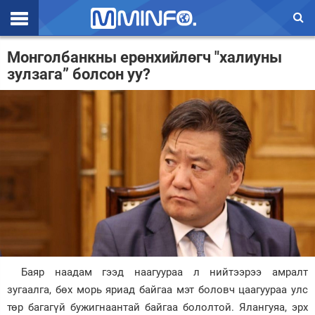
Эхлэл
Монголбанкны ерөнхийлөгч "халиуны
зулзага” болсон уу?
Цаг агаар
Валют ханш
Улс төр
Эдийн засаг
Үзэл бодол
Спорт
Нийгэм
Баяр наадам гээд наагуураа л нийтээрээ амралт
Дэлхий
зугаалга, бөх морь яриад байгаа мэт боловч цаагуураа улс
төр багагүй бужигнаантай байгаа бололтой. Ялангуяа, эрх
Энтертайнмэнт