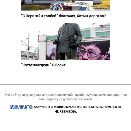
“С.Зоригийн талбай” болгочих, Хотын дарга аа?
“Нутаг заагдсан” С.Зориг
Веб сайтад агуулагдсан мэдээлэл зохиогчийн эрхийн хуулиар хамгаалагдсан тул
зөвшөөрөлгүй хуулбарлах хориотой.
COPYRIGHT © MMINFO.MN ALL RIGHTS RESERVED. POWERED BY
HUREEMEDIA.