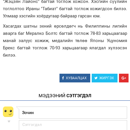
"Жэцзян Лайонс" багтай тоглож хожсон. Хэсгийн сүүлийн
тоглолтоо Ираны "Табиат" багтай тоглож хожигдсон билээ.
Улмаар хэсгийн хоёрдугаар байраар гарсан юм.
Хасагдах шатны эхний өрсөлдөгч нь Филиппины лигийн
аварга баг Мералко Болтс багтай тоглож 78-83 харьцаагаар
манай залуус хожиж, медалийн төлөө Японы Уцуномия
Брекс багтай тоглож 70-93 харьцаагаар ялагдал хүлээсэн
билээ.
ХУВААЛЦАХ
ЖИРГЭХ
МЭДЭЭНИЙ
СЭТГЭГДЭЛ