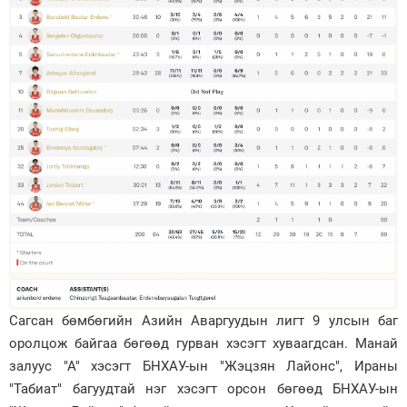
Сагсан бөмбөгийн Азийн Аваргуудын лигт 9 улсын баг
оролцож байгаа бөгөөд гурван хэсэгт хуваагдсан. Манай
залуус "А" хэсэгт БНХАУ-ын "Жэцзян Лайонс", Ираны
"Табиат" багуудтай нэг хэсэгт орсон бөгөөд БНХАУ-ын