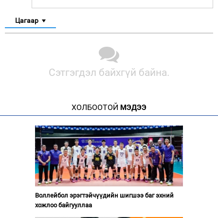
Цагаар
Сэтгэгдэл байхгүй байна.
ХОЛБООТОЙ
МЭДЭЭ
Воллейбол эрэгтэйчүүдийн шигшээ баг эхний
хожлоо байгууллаа