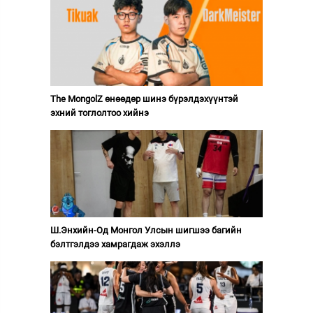
The MongolZ өнөөдөр шинэ бүрэлдэхүүнтэй
эхний тоглолтоо хийнэ
Ш.Энхийн-Од Монгол Улсын шигшээ багийн
бэлтгэлдээ хамрагдаж эхэллэ