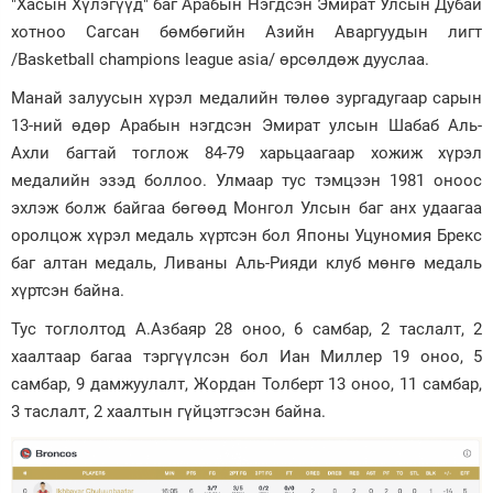
"Хасын Хүлэгүүд" баг Арабын Нэгдсэн Эмират Улсын Дубай
хотноо Сагсан бөмбөгийн Азийн Аваргуудын лигт
Зурхай
/Basketball champions league asia/ өрсөлдөж дууслаа.
Манай залуусын хүрэл медалийн төлөө зургадугаар сарын
13-ний өдөр Арабын нэгдсэн Эмират улсын Шабаб Аль-
Ахли багтай тоглож 84-79 харьцаагаар хожиж хүрэл
медалийн эзэд боллоо. Улмаар тус тэмцээн 1981 оноос
эхлэж болж байгаа бөгөөд Монгол Улсын баг анх удаагаа
оролцож хүрэл медаль хүртсэн бол Японы Уцуномия Брекс
баг алтан медаль, Ливаны Аль-Рияди клуб мөнгө медаль
хүртсэн байна.
Тус тоглолтод А.Азбаяр 28 оноо, 6 самбар, 2 таслалт, 2
хаалтаар багаа тэргүүлсэн бол Иан Миллер 19 оноо, 5
самбар, 9 дамжуулалт, Жордан Толберт 13 оноо, 11 самбар,
3 таслалт, 2 хаалтын гүйцэтгэсэн байна.