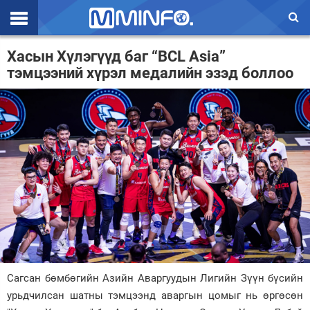
Эхлэл
Хасын Хүлэгүүд баг “BCL Asia”
тэмцээний хүрэл медалийн эзэд боллоо
Цаг агаар
Валют ханш
Улс төр
Эдийн засаг
Үзэл бодол
Спорт
Нийгэм
Дэлхий
Сагсан бөмбөгийн Азийн Аваргуудын Лигийн Зүүн бүсийн
урьдчилсан шатны тэмцээнд аваргын цомыг нь өргөсөн
Энтертайнмэнт