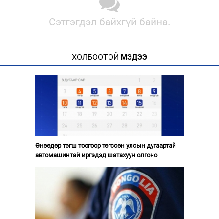
Сэтгэгдэл байхгүй байна.
ХОЛБООТОЙ
МЭДЭЭ
Өнөөдөр тэгш тоогоор төгссөн улсын дугаартай
автомашинтай иргэдэд шатахуун олгоно