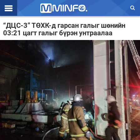
Эхлэл
“ДЦС-3” ТӨХК-д гарсан галыг шөнийн
03:21 цагт галыг бүрэн унтраалаа
Цаг агаар
Валют ханш
Улс төр
Эдийн засаг
Үзэл бодол
Спорт
Нийгэм
Дэлхий
Энтертайнмэнт