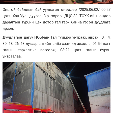
Зурхай
Онцгой байдлын байгууллагад өнөөдөр /2025.06.02/ 00:27
цагт Хан-Уул дүүрэг 3-р хороо ДЦС-3” ТӨХК-ийн өндөр
даралтын турбин цех дотор гал гарч байна гэсэн дуудлага
ирсэн.
Дуудлагын дагуу НОБГ-ын Гал түймэр унтраах, аврах 10, 14,
30, 18, 26, 63 дугаар ангийн алба хаагчид ажилла, 01:54 цагт
галын тархалтыг зогсоож, 03:21 цагт галыг бүрэн
унтраалаа.