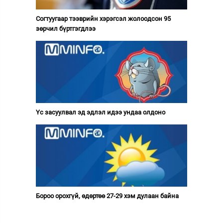
Согтуугаар тээврийн хэрэгсэл жолоодсон 95
зөрчил бүртгэгдлээ
Үс засуулвал эд эдлэл идээ ундаа олдоно
Бороо орохгүй, өдөртөө 27-29 хэм дулаан байна