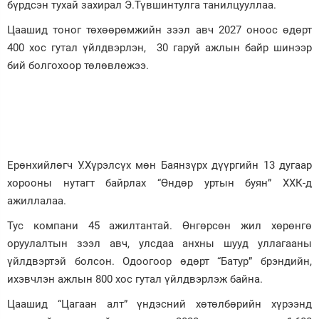
бүрдсэн тухай захирал Э.Түвшинтулга танилцууллаа.
Цаашид тоног төхөөрөмжийн зээл авч 2027 оноос өдөрт
400 хос гутал үйлдвэрлэн, 30 гаруй ажлын байр шинээр
бий болгохоор төлөвлөжээ.
Ерөнхийлөгч У.Хүрэлсүх мөн Баянзүрх дүүргийн 13 дугаар
хорооны нутагт байрлах “Өндөр уртын буян” ХХК-д
ажиллалаа.
Тус компани 45 ажилтантай. Өнгөрсөн жил хөрөнгө
оруулалтын зээл авч, улсдаа анхны шууд уллагааны
үйлдвэртэй болсон. Одоогоор өдөрт “Батур” брэндийн,
ихэвчлэн ажлын 800 хос гутал үйлдвэрлэж байна.
Цаашид “Цагаан алт” үндэсний хөтөлбөрийн хүрээнд