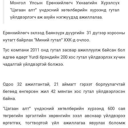
Монгол Улсын Ерөнхийлөгч Ухнаагийн Хүрэлсүх
Зурхай
“Цагаан алт” үндэсний хөтөлбөрийн хүрээнд гутал
үйлдвэрлэгч аж ахуйн нэгжүүдэд ажиллалаа.
Ерөнхийлөгч эхлээд Баянзүрх дүүргийн 31 дүгээр хорооны
нутагт байрлах “Миний гутал” ХХК-д очлоо.
Тус компани 2011 онд гутал засвар ажиллуулж байсан бол
өдгөө өдөрт Yurdi брэндийн 200 хос гутал үйлдвэрлэх хүчин
чадалтай үйлдвэртэй болжээ.
Одоо 32 ажилтантай, 21 аймагт гэрээт борлуулагчтай
бөгөөд өнгөрсөн жил 42 мянган хос гутал үйлдвэрлэсэн
байна.
“Цагаан алт” үндэсний хөтөлбөрийн хүрээнд 600 сая
төгрөгийн эргэлтийн хөрөнгийн зээл авснаар үйлдвэрээ
өргөтгөх, тогтвортой үйл ажиллагаа явуулах боломж