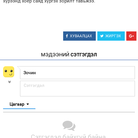
хүрээнд хоёр саяд хүргэх зорилт тавьжээ.
ХУВААЛЦАХ
ЖИРГЭХ
МЭДЭЭНИЙ
СЭТГЭГДЭЛ
Цагаар
Сэтгэгдэл байхгүй байна.