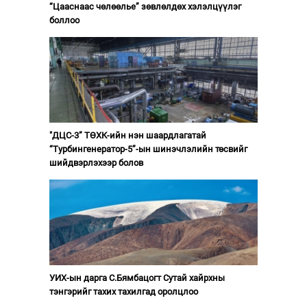
“Цааснаас чөлөөлье” зөвлөлдөх хэлэлцүүлэг
боллоо
"ДЦС-3” ТӨХК-ийн нэн шаардлагатай
“Турбингенератор-5”-ын шинэчлэлийн төсвийг
шийдвэрлэхээр болов
УИХ-ын дарга С.Бямбацогт Сутай хайрхны
тэнгэрийг тахих тахилгад оролцлоо