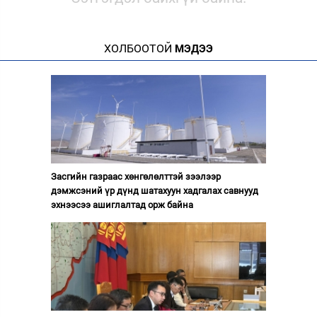
ХОЛБООТОЙ
МЭДЭЭ
Засгийн газраас хөнгөлөлттэй зээлээр
дэмжсэний үр дүнд шатахуун хадгалах савнууд
эхнээсээ ашиглалтад орж байна