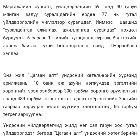
Мэргэжлийн сургалт, үйлдвэрлэлийн 69 төвд 40 гаруй
мянган залуу суралцдагийн ердөө 77 нь гутал
үйлдвэрлэлийн чиглэлээр суралцдаг. Иймээс цаашид
“суралцангаа ажиллах, ажиллангаа суралцах” нөхцөл
бүрдүүлж, 6 сараас 1 жилийн хугацаанд сургаж, бэлтгэхийг
зорьж байгаа тухай Боловсролын сайд П.Наранбаяр
хэллээ.
Энэ жил “Цагаан алт” үндэсний хөтөлбөрийн хүрээнд
арилжааны 10 банк аж ахуйн нэгжүүдэд эргэлтийн
хөрөнгийн зээл хэлбэрээр 300 тэрбум, хөрөнгө оруулалтын
зээлд 489 тэрбум төгрөг олгож, дээрх хоёр зээлийн Засгийн
газраас хариуцан төлөх хүүгийн хөнгөлөлтөд 66 тэрбум
төгрөг зарцуулна.
Үндэсний үйлдвэрлэгчид жилд нэг сая гаруй хос гутал
үйлдвэрлэдэг бөгөөд “Цагаан алт” үндэсний хөтөлбөрийн