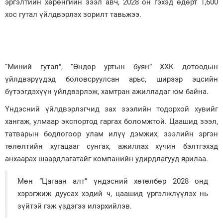
эргэлтийн хөрөнгийн зээл авч, 2028 он гэхэд өдөрт 1,600
хос гутал үйлдвэрлэх зорилт тавьжээ.
“Миний гутал”, “Өндөр уртын буян” ХХК дотоодын
үйлдвэрүүдэд боловсруулсан арьс, ширээр эцсийн
бүтээгдэхүүн үйлдвэрлэж, хамтран ажилладаг юм байна.
Үндэсний үйлдвэрлэгчид зах зээлийн тодорхой хувийг
хангаж, улмаар экспортод гаргах боломжтой. Цаашид зээл,
татварын бодлогоор улам илүү дэмжих, зээлийн эргэн
төлөлтийн хугацааг сунгах, ажиллах хүчин бэлтгэхэд
анхаарах шаардлагатайг компанийн удирдлагууд ярилаа.
Мөн “Цагаан алт” үндэсний хөтөлбөр 2028 онд
хэрэгжиж дуусах хэдий ч, цаашид үргэлжлүүлэх нь
зүйтэй гэж үздэгээ илэрхийлэв.