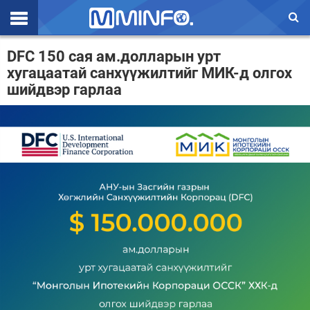
Эхлэл
DFC 150 сая ам.долларын урт
хугацаатай санхүүжилтийг МИК-д олгох
Цаг агаар
шийдвэр гарлаа
Валют ханш
Улс төр
Эдийн засаг
Үзэл бодол
Спорт
Нийгэм
Дэлхий
Энтертайнмэнт