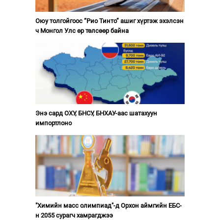
Оюу толгойгоос “Рио Тинто” ашиг хүртэж эхэлсэн
ч Монгол Улс өр төлсөөр байна
Энэ сард ОХУ, БНСУ, БНХАУ-аас шатахуун
импортлоно
"Химийн масс олимпиад"-д Орхон аймгийн ЕБС-
н 2055 сурагч хамрагджээ