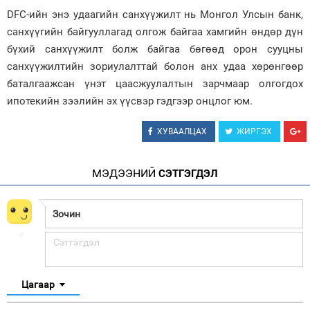
DFC-ийн энэ удаагийн санхүүжилт нь Монгол Улсын банк,
санхүүгийн байгууллагад олгож байгаа хамгийн өндөр дүн
бүхий санхүүжилт болж байгаа бөгөөд орон сууцны
санхүүжилтийн зориулалттай болон анх удаа хөрөнгөөр
баталгаажсан үнэт цааcжуулалтын зарчмаар олгогдох
ипотекийн зээлийн эх үүсвэр гэдгээр онцлог юм.
ХУВААЛЦАХ
ЖИРГЭХ
МЭДЭЭНИЙ
СЭТГЭГДЭЛ
Цагаар