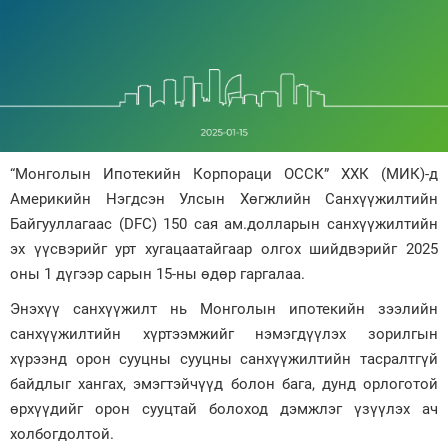
Зурхай
“Монголын Ипотекийн Корпораци ОССК” ХХК (МИК)-д
Америкийн Нэгдсэн Улсын Хөгжлийн Санхүүжилтийн
Байгууллагаас (DFC) 150 сая ам.долларын санхүүжилтийн
эх үүсвэрийг урт хугацаатайгаар олгох шийдвэрийг 2025
оны 1 дүгээр сарын 15-ны өдөр гаргалаа.
Энэхүү санхүүжилт нь Монголын ипотекийн зээлийн
санхүүжилтийн хүртээмжийг нэмэгдүүлэх зорилгын
хүрээнд орон сууцны сууцны санхүүжилтийн тасралтгүй
байдлыг хангах, эмэгтэйчүүд болон бага, дунд орлоготой
өрхүүдийг орон сууцтай болоход дэмжлэг үзүүлэх ач
холбогдолтой.