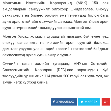
Монголын Ипотекийн Корпорацид (МИК) 150 сая
Зурхай
ам.долларын санхүүжилт олгохоор шийдвэрлэв. Энэхүү
санхүүжилт нь бизнес эрхлэгч эмэгтэйчүүдэд болон бага,
дунд орлоготой айл өрхүүдийг дэмжих, Монгол Улсад орон
сууцны хүртээмжийг нэмэгдүүлэх зорилготой юм.
Монгол Улсад хотжилт хурдацтай явагдаж буй өнөө үед
энэхүү санаачилга нь иргэдийг орон сууцтай болоход
дэмжлэг үзүүлж, улсын эдийн засгийн тогтвортой байдлыг
бэхжүүлэхэд чухал хувь нэмэр оруулна.
Сүүлийн таван жилийн хугацаанд АНУ-ын Хөгжлийн
Санхүүжилтийн Корпорац (DFC)-аас хэрэгжүүлж буй
төслүүдийн үр шимийг 114 улсын 200 гаруй сая хувь хүн, аж
ахуйн нэгж хүртээд байна.
ХУВААЛЦАХ
ЖИРГЭХ