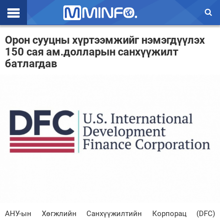
Эхлэл
Орон сууцны хүртээмжийг нэмэгдүүлэх
150 сая ам.долларын санхүүжилт
Цаг агаар
батлагдав
Валют ханш
Улс төр
Эдийн засаг
Үзэл бодол
Спорт
Нийгэм
Дэлхий
АНУ-ын Хөгжлийн Санхүүжилтийн Корпорац (DFC)
Энтертайнмэнт