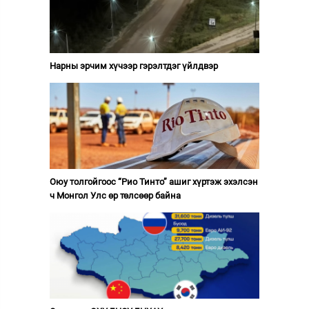
Нарны эрчим хүчээр гэрэлтдэг үйлдвэр
Оюу толгойгоос “Рио Тинто” ашиг хүртэж эхэлсэн
ч Монгол Улс өр төлсөөр байна