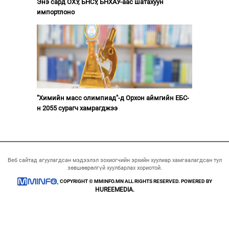
Энэ сард ОХУ, БНСУ, БНХАУ-аас шатахуун
импортлоно
"Химийн масс олимпиад"-д Орхон аймгийн ЕБС-
н 2055 сурагч хамрагджээ
Веб сайтад агуулагдсан мэдээлэл зохиогчийн эрхийн хуулиар хамгаалагдсан тул
зөвшөөрөлгүй хуулбарлах хориотой.
COPYRIGHT © MMINFO.MN ALL RIGHTS RESERVED. POWERED BY
HUREEMEDIA.