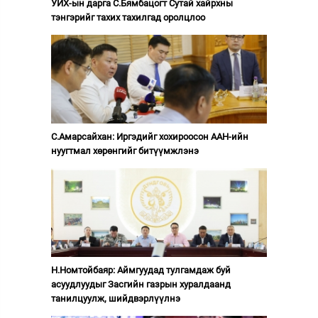
УИХ-ын дарга С.Бямбацогт Сутай хайрхны
тэнгэрийг тахих тахилгад оролцлоо
С.Амарсайхан: Иргэдийг хохироосон ААН-ийн
нуугтмал хөрөнгийг битүүмжлэнэ
Н.Номтойбаяр: Аймгуудад тулгамдаж буй
асуудлуудыг Засгийн газрын хуралдаанд
танилцуулж, шийдвэрлүүлнэ