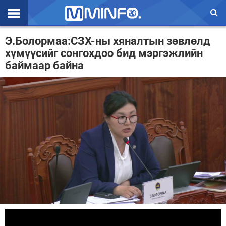
Эхлэл
Э.Болормаа:СЗХ-ны хяналтын зөвлөлд
хүмүүсийг сонгохдоо бид мэргэжлийн
Цаг агаар
баймаар байна
Валют ханш
Улс төр
Эдийн засаг
Үзэл бодол
Спорт
Нийгэм
Дэлхий
Энтертайнмэнт