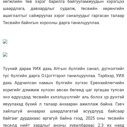
хөгжлийн төв зэрэг барилга байгууламжуудын хэрэгцээ
шаардлага, давхардлыг судалж, төсвийн хөрөнгийн
ашиглалтыг сайжруулах зэрэг саналуудыг гаргасан талаар
Төсвийн байнгын хорооны дарга танилцууллаа.
Түүний дараа УИХ дахь АН-ын бүлгийн санал, дүгнэлтийг
тус бүлгийн дарга О.Цогтгэрэл танилцууллаа. Тэрбээр, УИХ
дахь Ардчилсан намын бүлгийн зүгээс Ерөнхийлөгчийн
хоригийг дэмжиж хүлээн авсан бөгөөд цаг хугацаа тулсан
энэ өдрүүдэд төсвийн хэлэлцүүлгийг аль болох үр дүнтэй
явуулахад бүхий л талаар анхааран ажиллаж байна. Гэвч
зайлшгүй анхаарах шаардлагатай асуудлууд байсаар
байгааг дурдахаас аргагүй байна гээд, 2025 оны төсвийн
төсөлд нийт зардлыг анхны хувилбараас 2.3 их наяд