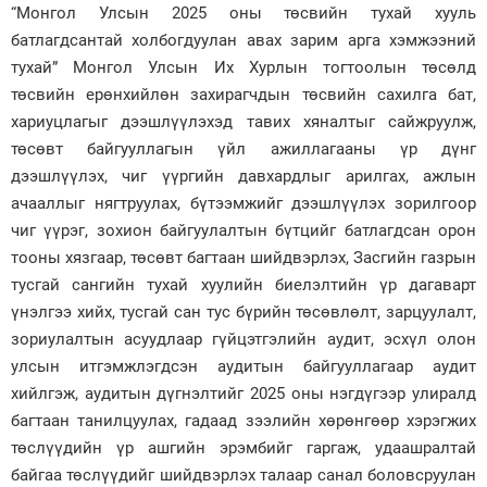
“Монгол Улсын 2025 оны төсвийн тухай хууль
батлагдсантай холбогдуулан авах зарим арга хэмжээний
тухай” Монгол Улсын Их Хурлын тогтоолын төсөлд
төсвийн ерөнхийлөн захирагчдын төсвийн сахилга бат,
хариуцлагыг дээшлүүлэхэд тавих хяналтыг сайжруулж,
төсөвт байгууллагын үйл ажиллагааны үр дүнг
дээшлүүлэх, чиг үүргийн давхардлыг арилгах, ажлын
ачааллыг нягтруулах, бүтээмжийг дээшлүүлэх зорилгоор
чиг үүрэг, зохион байгуулалтын бүтцийг батлагдсан орон
тооны хязгаар, төсөвт багтаан шийдвэрлэх, Засгийн газрын
тусгай сангийн тухай хуулийн биелэлтийн үр дагаварт
үнэлгээ хийх, тусгай сан тус бүрийн төсөвлөлт, зарцуулалт,
зориулалтын асуудлаар гүйцэтгэлийн аудит, эсхүл олон
улсын итгэмжлэгдсэн аудитын байгууллагаар аудит
хийлгэж, аудитын дүгнэлтийг 2025 оны нэгдүгээр улиралд
багтаан танилцуулах, гадаад зээлийн хөрөнгөөр хэрэгжих
төслүүдийн үр ашгийн эрэмбийг гаргаж, удаашралтай
байгаа төслүүдийг шийдвэрлэх талаар санал боловсруулан