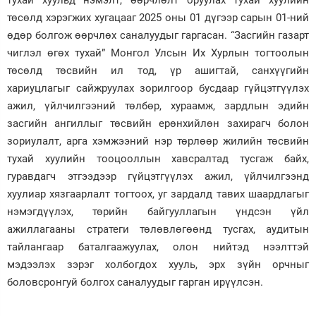
төсөлд хэрэгжих хугацааг 2025 оны 01 дүгээр сарын 01-ний
өдөр болгож өөрчлөх саналуудыг гаргасан. “Засгийн газарт
чиглэл өгөх тухай” Монгол Улсын Их Хурлын тогтоолын
төсөлд төсвийн ил тод, үр ашигтай, санхүүгийн
хариуцлагыг сайжруулах зорилгоор бусдаар гүйцэтгүүлэх
ажил, үйлчилгээний төлбөр, хураамж, зардлын эдийн
засгийн ангиллыг төсвийн ерөнхийлөн захирагч болон
зориулалт, арга хэмжээний нэр төрлөөр жилийн төсвийн
тухай хуулийн тооцооллын хавсралтад тусгаж байх,
гуравдагч этгээдээр гүйцэтгүүлэх ажил, үйлчилгээнд
хуулиар хязгаарлалт тогтоох, уг зардалд тавих шаардлагыг
нэмэгдүүлэх, төрийн байгууллагын үндсэн үйл
ажиллагааны стратеги төлөвлөгөөнд тусгах, аудитын
тайлангаар баталгаажуулах, олон нийтэд нээлттэй
мэдээлэх зэрэг холбогдох хууль, эрх зүйн орчныг
боловсронгуй болгох саналуудыг гарган ирүүлсэн.