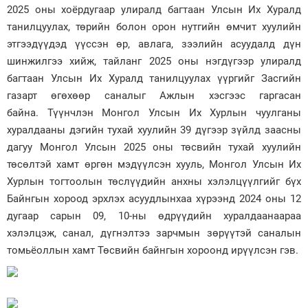
2025 оны хоёрдугаар улиралд багтаан Улсын Их Хуралд
танилцуулах, төрийн болон орон нутгийн өмчит хуулийн
этгээдүүдэд үүссэн өр, авлага, зээлийн асуудалд дүн
шинжилгээ хийж, тайланг 2025 оны нэгдүгээр улиралд
багтаан Улсын Их Хуралд танилцуулах үүргийг Засгийн
газарт өгөхөөр саналыг Ажлын хэсгээс гаргасан
байна. Түүнчлэн Монгол Улсын Их Хурлын чуулганы
хуралдааны дэгийн тухай хуулийн 39 дүгээр зүйлд заасны
дагуу Монгол Улсын 2025 оны төсвийн тухай хуулийн
төсөлтэй хамт өргөн мэдүүлсэн хууль, Монгол Улсын Их
Хурлын тогтоолын төслүүдийн анхны хэлэлцүүлгийг бүх
Байнгын хороод эрхлэх асуудлынхаа хүрээнд 2024 оны 12
дугаар сарын 09, 10-ны өдрүүдийн хуралдаанаараа
хэлэлцэж, санал, дүгнэлтээ зарчмын зөрүүтэй саналын
томьёоллын хамт Төсвийн байнгын хороонд ирүүлсэн гэв.