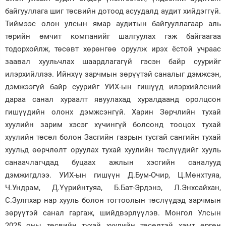
байгууллага шиг төсвийн дотоод асуудалд аудит хийдэггүй.
Тиймээс олон улсын ямар аудитын байгууллагаар аль
төрийн өмчит компанийг шалгуулах гэж байгаагаа
тодорхойлж, төсөвт хөрөнгөө оруулж ирэх ёстой учраас
заавал хуульчлах шаардлагагүй гэсэн байр суурийг
илэрхийллээ. Ийнхүү зарчмын зөрүүтэй саналыг дэмжсэн,
дэмжээгүй байр суурийг УИХ-ын гишүүд илэрхийлсний
дараа санал хураалт явуулахад хуралдаанд оролцсон
гишүүдийн олонх дэмжсэнгүй. Харин Зөрчлийн тухай
хуулийн зарим хэсэг хүчингүй болсонд тооцох тухай
хуулийн төсөл болон Засгийн газрын тусгай сангийн тухай
хуульд өөрчлөлт оруулах тухай хуулийн төслүүдийг хууль
санаачлагчдад буцаах ажлын хэсгийн саналууд
дэмжигдлээ. УИХ-ын гишүүн Д.Бум-Очир, Ц.Мөнхтуяа,
Ч.Ундрам, Д.Үүрийнтуяа, Б.Бат-Эрдэнэ, Л.Энхсайхан,
С.Зулпхар нар хууль болон тогтоолын төслүүдэд зарчмын
зөрүүтэй санал гаргаж, шийдвэрлүүлэв. Монгол Улсын
2025 оны төсвийн тухай хуулийн төсөлтэй хамт өргөн