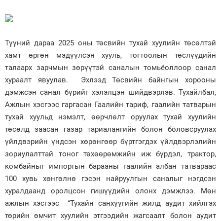
Түүний дараа 2025 оны төсвийн тухай хуулийн төсөлтэй
хамт өргөн мэдүүлсэн хууль, тогтоолын төслүүдийн
талаарх зарчмын зөрүүтэй саналын томьёоллоор санал
хураалт явуулав. Эхлээд Төсвийн байнгын хорооны
дэмжсэн санал бүрийг хэлэлцэн шийдвэрлэв. Тухайлбал,
Ажлын хэсгээс гаргасан Гаалийн тариф, гаалийн татварын
тухай хуульд нэмэлт, өөрчлөлт оруулах тухай хуулийн
төсөлд заасан газар тариалангийн болон боловсруулах
үйлдвэрийн үндсэн хөрөнгөөр бүртгэгдэх үйлдвэрлэлийн
зориулалттай тоног төхөөрөмжийн иж бүрдэл, трактор,
комбайныг импортын барааны гаалийн албан татвараас
100 хувь хөнгөлнө гэсэн найруулгын саналыг нэгдсэн
хуралдаанд оролцсон гишүүдийн олонх дэмжлээ. Мөн
ажлын хэсгээс “Тухайн санхүүгийн жилд аудит хийлгэх
төрийн өмчит хуулийн этгээдийн жагсаалт болон аудит