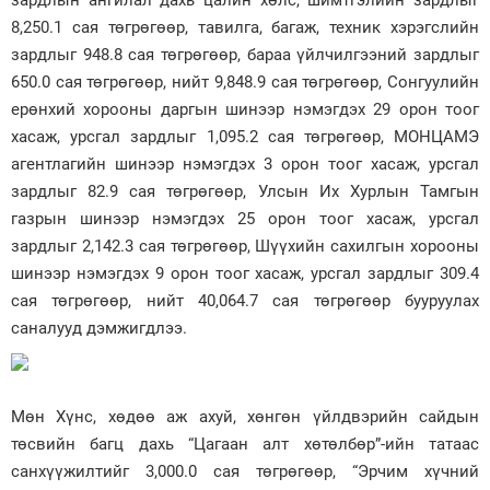
8,250.1 сая төгрөгөөр, тавилга, багаж, техник хэрэгслийн
зардлыг 948.8 сая төгрөгөөр, бараа үйлчилгээний зардлыг
650.0 сая төгрөгөөр, нийт 9,848.9 сая төгрөгөөр, Сонгуулийн
ерөнхий хорооны даргын шинээр нэмэгдэх 29 орон тоог
хасаж, урсгал зардлыг 1,095.2 сая төгрөгөөр, МОНЦАМЭ
агентлагийн шинээр нэмэгдэх 3 орон тоог хасаж, урсгал
зардлыг 82.9 сая төгрөгөөр, Улсын Их Хурлын Тамгын
газрын шинээр нэмэгдэх 25 орон тоог хасаж, урсгал
зардлыг 2,142.3 сая төгрөгөөр, Шүүхийн сахилгын хорооны
шинээр нэмэгдэх 9 орон тоог хасаж, урсгал зардлыг 309.4
сая төгрөгөөр, нийт 40,064.7 сая төгрөгөөр бууруулах
саналууд дэмжигдлээ.
Мөн Хүнс, хөдөө аж ахуй, хөнгөн үйлдвэрийн сайдын
төсвийн багц дахь “Цагаан алт хөтөлбөр”-ийн татаас
санхүүжилтийг 3,000.0 сая төгрөгөөр, “Эрчим хүчний