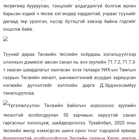
төгрөгөөр бууруулан, тэнцлийг алдагдалгүй болгож өргөн
барьсан хэдий ч төсөв хэт өндөр зардалтай, учраас түүнийг
дагаад төр үрэлгэн, нүсэр бүтэцтэй хэвээр байна гэдгийг
онцолж байв.
Түүний дараа Төсвийн төслийн хоёрдахь хэлэлцүүлгээр
олонхын дэмжлэг авсан санал нь энэ хуулийн 71.7.2, 71.7.3-
т заасан шаардлагыг хангасан эсэх талаарх УИХ-ын Тамгын
газрын Төсвийн хяналт, шинжилгээний асуудал хариуцсан
нэгжийн дүгнэлтийг хэлтсийн дарга Д.Эрдэнэсамбуу
танилцууллаа.
Үргэлжлүүлэн Төсвийн байнгын хорооноос хуулийн
төсөлтэй холбогдуулан 55 зарчмын зөрүүтэй санал
гаргасныг хэлэлцэж, шийдвэрлэлээ. Тухайлбал, 2025 оны
төсвийн жилд нэмэгдсэн шинэ орон тоог тодорхой хувиар
бууруулахтай холбоотойгоор Засгийн газрын Хэрэг эрхлэх