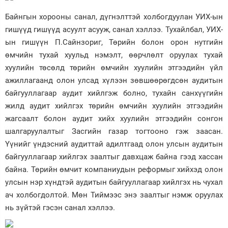
Байнгын хорооны санал, дүгнэлттэй холбогдуулан УИХ-ын
гишүүд гишүүд асуулт асууж, санал хэллээ. Тухайлбал, УИХ-
ын гишүүн П.Сайнзориг, Төрийн болон орон нутгийн
өмчийн тухай хуульд нэмэлт, өөрчлөлт оруулах тухай
хуулийн төсөлд төрийн өмчийн хуулийн этгээдийн үйл
ажиллагаанд олон улсад хүлээн зөвшөөрөгдсөн аудитын
байгууллагаар аудит хийлгэж болно, тухайн санхүүгийн
жилд аудит хийлгэх төрийн өмчийн хуулийн этгээдийн
жагсаалт болон аудит хийх хуулийн этгээдийн сонгон
шалгаруулалтыг Засгийн газар тогтооно гэж заасан.
Үүнийг үндэсний аудиттай адилтгаад олон улсын аудитын
байгууллагаар хийлгэх заалтыг давхцаж байна гээд хассан
байна. Төрийн өмчит компаниудын реформыг хийхэд олон
улсын нэр хүндтэй аудитын байгууллагаар хийлгэх нь чухал
ач холбогдолтой. Мөн Тиймээс энэ заалтыг нэмж оруулах
нь зүйтэй гэсэн санал хэллээ.