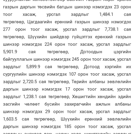
газрын даргын төсвийн багцын шинээр нэмэгдэх 23 орон
тоог хасаж, урсгал зардлыг 1,484.1 сая
төгрөгөөр, Цагдаагийн ерөнхий газрын шинээр нэмэгдэх
277 орон тоог хасаж, урсгал зардлыг 7,738.1 сая
төгрөгөөр, Шүүхийн шийдвэр гүйцэтгэх ерөнхий газрын
шинээр нэмэгдэх 224 орон тоог хасаж, урсгал зардлыг
5,901.9 сая төгрөгөөр, Дотоодын цэргийн
байгууллагын шинээр нэмэгдэх 245 орон тоог хасаж, урсгал
зардлыг 5,899.9 сая төгрөгөөр, Дотоод хэргийн их
сургуулийн шинээр нэмэгдэх 107 орон тоог хасаж, урсгал
зардлыг 2,720.5 сая төгрөгөөр, Төрийн албаны зөвлөлийн
даргын шинээр нэмэгдэх 17 орон тоог хасаж, урсгал
зардлыг 1,238.1 сая төгрөгөөр, Хөшигтийн хөндийн эдийн
засгийн чөлөөт бүсийн захирагчийн ажлын албаны
шинээр нэмэгдэх 29 орон тоог хасаж, урсгал зардлыг
1,603.5 сая төгрөгөөр, Шүүхийн ерөнхий зөвлөлийн
даргын шинээр нэмэгдэх 185 орон тоог хасаж, урсгал
зардлын ангилал дахь цалин хөлс, шимтгэлийн зардлыг