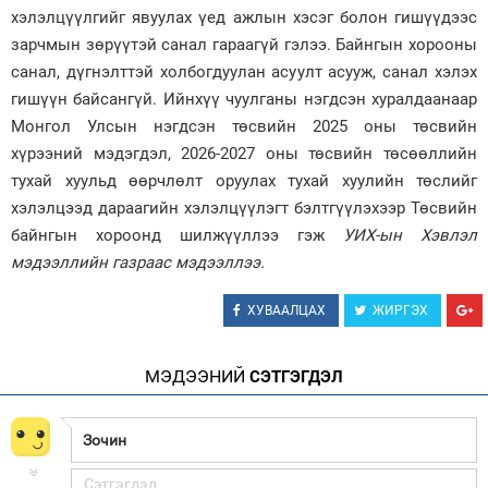
хэлэлцүүлгийг явуулах үед ажлын хэсэг болон гишүүдээс
зарчмын зөрүүтэй санал гараагүй гэлээ. Байнгын хорооны
санал, дүгнэлттэй холбогдуулан асуулт асууж, санал хэлэх
гишүүн байсангүй. Ийнхүү чуулганы нэгдсэн хуралдаанаар
Монгол Улсын нэгдсэн төсвийн 2025 оны төсвийн
хүрээний мэдэгдэл, 2026-2027 оны төсвийн төсөөллийн
тухай хуульд өөрчлөлт оруулах тухай хуулийн төслийг
хэлэлцээд дараагийн хэлэлцүүлэгт бэлтгүүлэхээр Төсвийн
байнгын хороонд шилжүүллээ гэж
УИХ-ын Хэвлэл
мэдээллийн газраас мэдээллээ.
ХУВААЛЦАХ
ЖИРГЭХ
МЭДЭЭНИЙ
СЭТГЭГДЭЛ