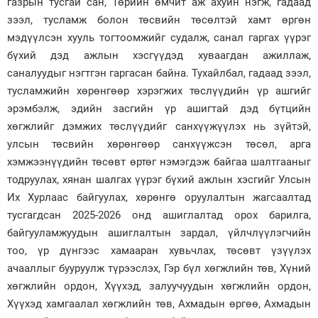
газрын тусгай сан, Төрийн өмчит аж ахуйн нэгж, гадаад
зээл, тусламж болон төсвийн төсөлтэй хамт өргөн
мэдүүлсэн хууль тогтоомжийг судалж, санал гаргах үүрэг
бүхий дэд ажлын хэсгүүдэд хуваагдан ажиллаж,
саналуудыг нэгтгэн гаргасан байна. Тухайлбал, гадаад зээл,
тусламжийн хөрөнгөөр хэрэгжих төслүүдийн үр ашгийг
эрэмбэлж, эдийн засгийн үр ашигтай дэд бүтцийн
хөгжлийг дэмжих төслүүдийг санхүүжүүлэх нь зүйтэй,
улсын төсвийн хөрөнгөөр санхүүжсэн төсөл, арга
хэмжээнүүдийн төсөвт өртөг нэмэгдэж байгаа шалтгааныг
тодруулах, хянан шалгах үүрэг бүхий ажлын хэсгийг Улсын
Их Хурлаас байгуулах, хөрөнгө оруулалтын жагсаалтад
тусгагдсан 2025-2026 онд ашиглалтад орох барилга,
байгууламжуудын ашиглалтын зардал, үйлчлүүлэгчийн
тоо, үр дүнгээс хамааран хувьчлах, төсөвт үзүүлэх
ачааллыг бууруулж түрээслэх, Гэр бүл хөгжлийн төв, Хүний
хөгжлийн ордон, Хүүхэд, залуучуудын хөгжлийн ордон,
Хүүхэд хамгаалал хөгжлийн төв, Ахмадын өргөө, Ахмадын