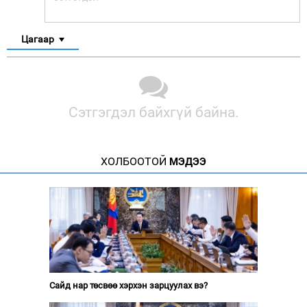
Цагаар
Сэтгэгдэл байхгүй байна.
ХОЛБООТОЙ
МЭДЭЭ
Сайд нар төсвөө хэрхэн зарцуулах вэ?