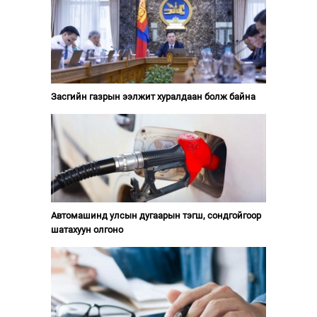
Засгийн газрын ээлжит хуралдаан болж байна
Автомашинд улсын дугаарын тэгш, сондгойгоор
шатахуун олгоно