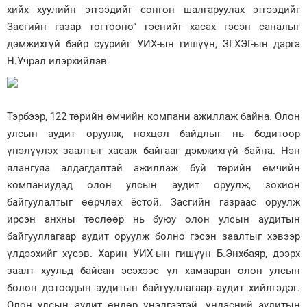
хийх хуулийн этгээдийг сонгон шалгаруулах этгээдийг
Засгийн газар тогтооно” гэснийг хасах гэсэн саналыг
дэмжихгүй байр суурийг УИХ-ын гишүүн, ЗГХЭГ-ын дарга
Н.Учрал илэрхийлэв.
Тэрбээр, 122 төрийн өмчийн компани ажиллаж байна. Олон
улсын аудит оруулж, нөхцөл байдлыг нь бодитоор
үнэлүүлэх заалтыг хасаж байгааг дэмжихгүй байна. Нэн
ялангуяа алдагдалтай ажиллаж буй төрийн өмчийн
компаниудад олон улсын аудит оруулж, зохион
байгуулалтыг өөрчлөх ёстой. Засгийн газраас оруулж
ирсэн анхны төслөөр нь буюу олон улсын аудитын
байгууллагаар аудит оруулж болно гэсэн заалтыг хэвээр
үлдээхийг хүсэв. Харин УИХ-ын гишүүн Б.Энхбаяр, дээрх
заалт хуульд байсан эсэхээс үл хамааран олон улсын
болон дотоодын аудитын байгууллагаар аудит хийлгэдэг.
Олон улсын аудит өндөр үнэлгээтэй, үндэсний аудитын