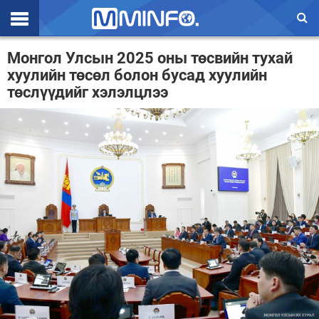
Эхлэл
Монгол Улсын 2025 оны төсвийн тухай
хуулийн төсөл болон бусад хуулийн
Цаг агаар
төслүүдийг хэлэлцлээ
Валют ханш
Улс төр
Эдийн засаг
Үзэл бодол
Спорт
Нийгэм
Дэлхий
Энтертайнмэнт