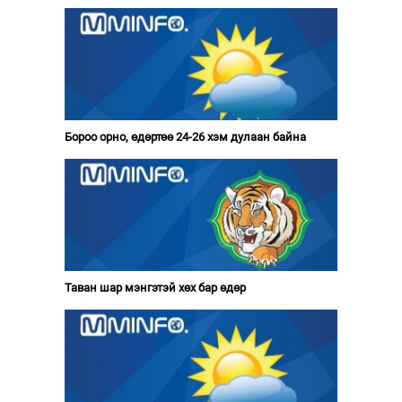
Бороо орно, өдөртөө 24-26 хэм дулаан байна
Таван шар мэнгэтэй хөх бар өдөр