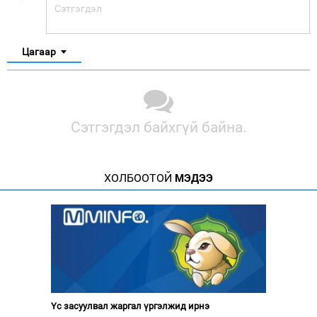
Цагаар
Сэтгэгдэл байхгүй байна.
ХОЛБООТОЙ
МЭДЭЭ
Үс засуулвал жаргал үргэлжид ирнэ