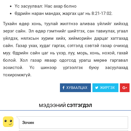
Үс засуулвал: Нас ахар болно
Зурхай
Өдрийн наран мандах, жаргах цаг нь 8:21-17:02.
Тухайн өдөр хонь, туулай жилтнээ аливаа үйлийг хийхэд
эерэг сайн. Эл өдөр гэмтнийг шийтгэх, сан тавиулах, угаал
үйлдэх, нялхсын хурим хийх, хийморийн дарцаг хатгахад
сайн. Газар ухах, худаг гаргах, сэтгэлд сэвтэй газар очиход
муу. Өдрийн сайн цаг нь үхэр, луу, морь, хонь, нохой, гахай
болой. Хол газар яваар одогсод урагш мөрөө гаргавал
зохистой. Үс шинээр үргээлгэх буюу засуулахад
тохиромжгүй.
ХУВААЛЦАХ
ЖИРГЭХ
МЭДЭЭНИЙ
СЭТГЭГДЭЛ