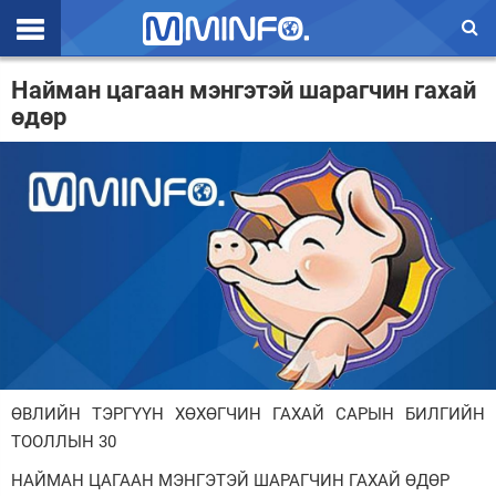
Эхлэл
Найман цагаан мэнгэтэй шарагчин гахай
өдөр
Цаг агаар
Валют ханш
Улс төр
Эдийн засаг
Үзэл бодол
Спорт
Нийгэм
ӨВЛИЙН ТЭРГҮҮН ХӨХӨГЧИН ГАХАЙ САРЫН БИЛГИЙН
Дэлхий
ТООЛЛЫН 30
НАЙМАН ЦАГААН МЭНГЭТЭЙ ШАРАГЧИН ГАХАЙ ӨДӨР
Энтертайнмэнт