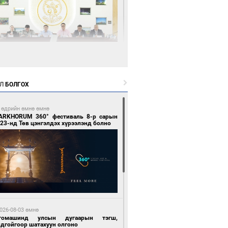
6 цагийн өмнө өмнө
өөдөр тэгш тоогоор төгссөн улсын
гаартай автомашинтай иргэдэд шатахуун
Л
БОЛГОХ
гоно
 өдрийн өмнө өмнө
ARKHORUM 360° фестиваль 8-р сарын
23-нд Төв цэнгэлдэх хүрээлэнд болно
6 цагийн өмнө өмнө
Бямбацогт Зүүн Азийн эрэгтэйчүүдийн
лейболын тэмцээнд оролцож байгаа баг
мирчдад амжилт хүслээ
026-08-03 өмнө
томашинд улсын дугаарын тэгш,
ндгойгоор шатахуун олгоно