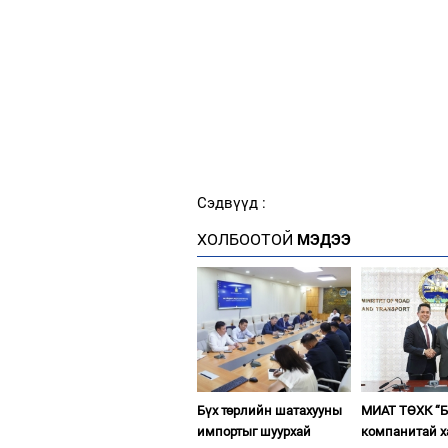
Сэдвүүд :
ХОЛБООТОЙ
МЭДЭЭ
Бүх төрлийн шатахууны
МИАТ ТӨХК “Б
импортыг шуурхай
компанитай 