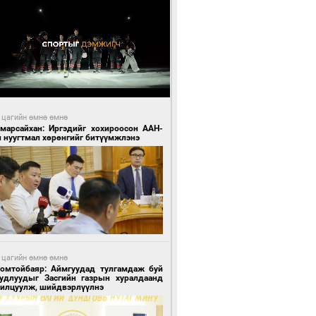
 цагийн өмнө өмнө
Амарсайхан: Иргэдийг хохироосон ААН-
н нуугтмал хөрөнгийг битүүмжлэнэ
 цагийн өмнө өмнө
Номтойбаяр: Аймгуудад тулгамдаж буй
уудлуудыг Засгийн газрын хуралдаанд
нилцуулж, шийдвэрлүүлнэ