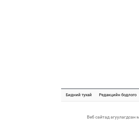
Бидний тухай
Редакцийн бодлого
Веб сайтад агуулагдсан 