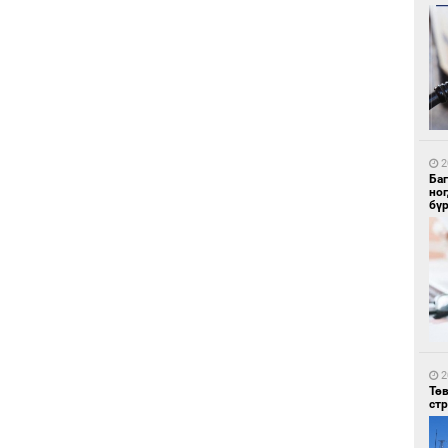
1
Со
95 
2
Ба
но
бү
1
Ав
тат
2
Тө
ст