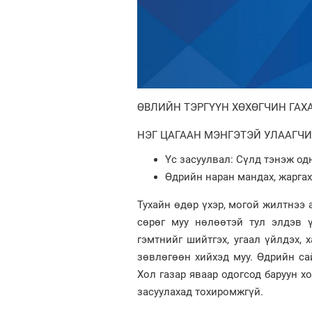
ӨВЛИЙН ТЭРГҮҮН ХӨХӨГЧИН ГАХ
НЭГ ЦАГААН МЭНГЭТЭЙ УЛААГЧИ
Үс засуулвал: Сүлд тэнэж од
Өдрийн наран мандах, жаргах 
Тухайн өдөр үхэр, могой жилтнээ 
сөрөг муу нөлөөтэй тул элдэв 
гэмтнийг шийтгэх, угаал үйлдэх, х
зөвлөгөөн хийхэд муу. Өдрийн сайн
Хол газар яваар одогсод баруун х
засуулахад тохиромжгүй.