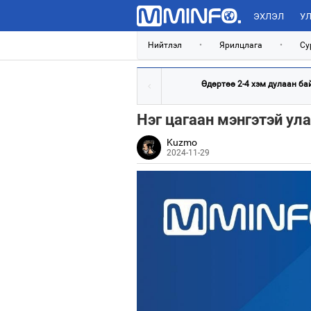
ЭХЛЭЛ
УЛ
Нийтлэл
•
Ярилцлага
•
Су
Өдөртөө 2-4 хэм дулаан ба
Нэг цагаан мэнгэтэй ул
Kuzmo
2024-11-29