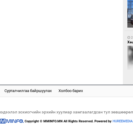
1
Са
мэ
2
Хөш
1
Нө
нээ
Сурталчилгаа байршуулах
Холбоо барих
2
Х.
Эр
хар
мэдээлэл зохиогчийн эрхийн хуулиар хамгаалагдсан тул зөвшөөрөл
Copyright © MMINFO.MN All Rights Reserved. Powered by
HUREEMEDIA