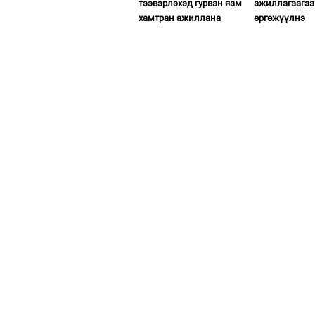
тээвэрлэхэд гурван яам
ажиллагаагаа
хамтран ажиллана
өргөжүүлнэ