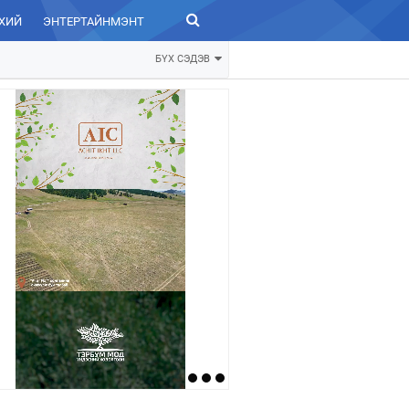
ХИЙ
ЭНТЕРТАЙНМЭНТ
ЗУРХАЙ
БҮХ СЭДЭВ