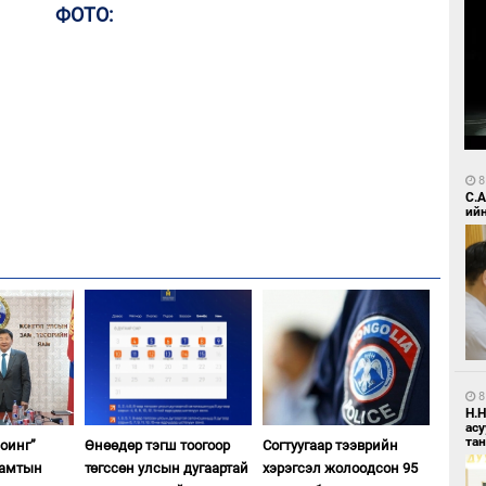
ФОТО:
8
С.
ий
8
Н.
ас
та
оинг”
Өнөөдөр тэгш тоогоор
Согтуугаар тээврийн
хамтын
төгссөн улсын дугаартай
хэрэгсэл жолоодсон 95