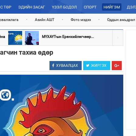
С ТӨР
ЭДИЙН ЗАСАГ
ҮЗЭЛ БОДОЛ
СПОРТ
НИЙГЭМ
ДЭЛ
рвалжлага
•
Азийн АШТ
•
Фото мэдээ
•
Оддын амьдрал
йна
МҮХАҮТ-ын Ерөнхийлөгчөөр...
аагчин тахиа өдөр
ХУВААЛЦАХ
ЖИРГЭХ