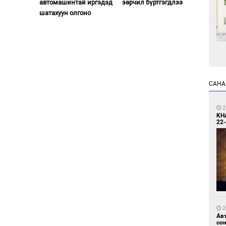
автомашинтай иргэдэд
зөрчил бүртгэгдлээ
шатахуун олгоно
1
Өн
ду
САНА
ол
2
KH
22-
1
С.
во
та
2
Ав
со