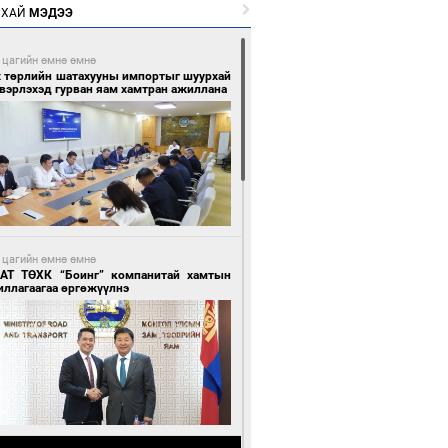
РХАЙ
МЭДЭЭ
 цагийн өмнө өмнө
х төрлийн шатахууны импортыг шуурхай
вэрлэхэд гурван яам хамтран ажиллана
 цагийн өмнө өмнө
АТ ТӨХК “Боинг” компанитай хамтын
иллагаагаа өргөжүүлнэ