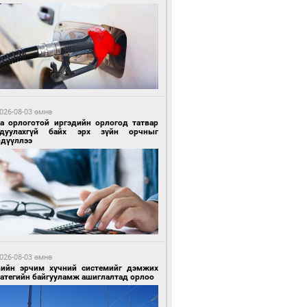
6 цагийн өмнө өмнө
гтуугаар тээврийн хэрэгсэл жолоодсон
зөрчил бүртгэгдлээ
026-08-03 өмнө
га орлоготой иргэдийн орлогод татвар
гдуулахгүй байх эрх зүйн орчныг
рдүүллээ
6 цагийн өмнө өмнө
тобензин, дизель түлшний онцгой албан
варыг тэглэлээ
026-08-03 өмнө
вийн эрчим хүчний системийг дэмжих
ратегийн байгууламж ашиглалтад орлоо