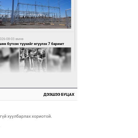
6 цагийн өмнө өмнө
нхүүгийн хэмнэлтийн горимд эрүүл
ндийн салбар хамаарахгүй
026-08-03 өмнө
өө бүтсэн түүхийг өгүүлэх 7 баримт
6 цагийн өмнө өмнө
өцийн махны худалдаа, борлуулалтыг
лттэй ил тод болгоно
ДЭЭШЭЭ БУЦАХ
026-08-03 өмнө
Нямбаатар: Ял авсан мань луйварчин
дэнэтээс төрсөн алдартан гээд сууж
агдсан
гүй хуулбарлах хориотой.
.