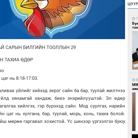
ШУУ
7
Бү
тээ
АЙ САРЫН БИЛГИЙН ТООЛЛЫН 29
Н ТАХИА ӨДӨР
но
цаг нь 8:18-17:03.
8
МИ
аж
аливаа үйлийг хийхэд эерэг сайн ба бар, туулай жилтнээ
үйлд хянамгай хандаж, биеэ энхрийлүүштэй. Эл өдөр
агалгаа хийлгэх, гэр бүрэхэд сайн. Мод суулгах, нарийн
 цаг нь хулгана, бар, туулай, морь, хонь, тахиа болой.
ойш мөрөө гаргавал зохистой. Үс шинээр үргээлгэх буюу